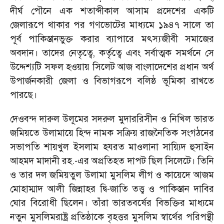
দীর্ঘ পৌনে এক শতাব্দীকাল আসাম প্রদেশের একটি
জেলারূপে থাকার পর গণভোটের মাধ্যমে ১৯৪৭ সালে তা
পূর্ব পাকিস্তানভুক্ত করার ব্যাপারে মৎস্যজীবী সমাজের
অবদান। তাদের নেতৃত্বে, কর্তৃত্বে এবং সর্বাত্মক সমর্থনে সে
উদ্দেশ্যটি সফল হওয়ায় সিলেট আজ বাংলাদেশের প্রধান অর্থ
উপার্জনকারী জেলা ও বিভাগরূপে বলিষ্ঠ ভূমিকা রাখতে
পারছে।
দেওবন্দ দারুল উলূমের সদরুল মুদাররিসীন ও নিখিল ভারত
জমিয়তে উলামায়ে হিন্দ নামক সক্রিয় রাজনৈতিক সংগঠনের
সভাপতি শায়খুল ইসলাম হযরত মাওলানা সায়্যিদ হুসাইন
আহমদ মাদানী রহ.-এর অপ্রতিহত দাপট ছিল সিলেটে। তিনি
ও তার দল জমিয়তুল উলামা মুসলিম লীগ ও কায়েদে আজম
মোহাম্মাদ আলী জিন্নাহর দ্বি-জাতি তত্ত্ব ও পাকিস্তান দাবির
ঘোর বিরোধী ছিলেন। তাঁরা ভারতবর্ষের বিভক্তির মাধ্যমে
নতুন মুসলিমরাষ্ট্র প্রতিষ্ঠাকে বৃহত্তর মুসলিম স্বার্থের পরিপন্থী