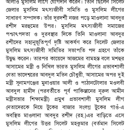
আলীও মুসলিম লীগে যোগদান করেন। তিনি ছিলেন সিলেট
জেলার মুসলিম মৎস্যজীবী সমিতি ও মুসলিম লীগের
সাধারণ সম্পাদক। তাঁর দূরদর্শী নজর পড়ে মাওলানা আবদুর
রশীদ মরহুমের উপর। মুসলিম মৎস্যজীবী সমাজের
পশ্চাৎপদতা ও দুরবস্থার দিকে তিনি মাওলানা আবদুর
রশীদের সহানুভূতিপূর্ণ দৃষ্টি আকর্ষণ করে সিলেট জেলার
মুসলিম মৎস্যজীবী সমিতির সভাপতি পদ গ্রহণে তাঁকে
উদ্বুদ্ধ করেন। তারপর কায়েদে আজমের বামহস্ত বলে মশহুর
আসামের মন্ত্রী ও নিখিল ভারত মুসলিম লীগের প্রভাবশালী
নেতা ভাদেশ্বরের আবদুল মতিন চৌধুরী, আসামের অপর দুই
মন্ত্রী সুনামগঞ্জের মুনাওয়ার আলী ও পাঠানটোলার মওলবী
আবদুল হামীদ (পরবর্তীতে পূর্ব পাকিস্তানের নূরুল আমীন
মন্ত্রীসভার শিক্ষামন্ত্রী) প্রমুখ প্রভাবশালী মুসলিম লীগ
নেতাদেরকে নিয়ে টুকের বাজার সংলগ্ন টুকের গাওঁ-এ
অবস্থিত মাওলানা আবদুর রশীদ (রহ.)এর বাড়িতে এসে
মুসলিম লীগের উত্তর সিলেট মহকুমার (বর্তমান সিলেট