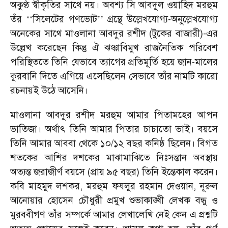
অকুণ্ঠ স্বীকৃতির সাথে নয়। অবশ্য সি আবদুল ওয়াহিদ মরহুম
তঁর
সিলেটের গণভোট
গ্রন্থে উল্লেখযোগ্য-অনুল্লেখযোগ্য
‘‘
’’
অনেকের সাথে মাওলানা আবদুর রশীদ (টুকের বাজারী)-এর
উল্লেখ করেছেন কিন্তু ঐ ঝঞ্ঝাবিমুখ রাজনৈতিক পরিবেশ
পরিস্থিততে তিনি যেভাবে ত্যাগের প্রতিমূর্তি হয়ে জান-মালের
কুরবানি দিতে এগিয়ে এসেছিলেন সেভাবে তাঁর নামটি কারো
রচনায়ই উঠে আসেনি।
মাওলানা আবদুর রশীদ মরহুম আমার পিতামহের আপন
ভাতিজা। অর্থাৎ তিনি আমার পিতার চাচাতো ভাই। বয়সে
তিনি আমার আববা থেকে ১০/১২ বছর কনিষ্ঠ ছিলেন। বিগত
শতকের আশির দশকের মাঝামাঝিতে নিঃসন্তান অবস্থায়
অত্যন্ত জরাজীর্ণ বয়সে (প্রায় ৯৫ বছর) তিনি ইন্তেকাল করেন।
কবি মাহমুদ লশকর, মরহুম ফযলুর রহমান দেওয়ান, নূরুল
আনোয়ার হোসেন চৌধুরী প্রমুখ শুভাকাঙ্খী লেখক বন্ধু ও
মুরববীগণ তাঁর সম্পর্কে আমার লেখালেখি নেই কেন এ প্রশ্নটি