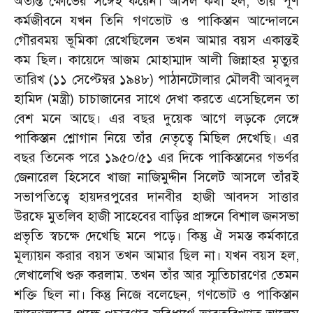
অত্যন্ত ক্ষোভের সঙ্গেই করেন। আসল কথা হল, তাঁর পূর্ণ
কর্মজীবনে যখন তিনি গণভোট ও পাকিস্তান আন্দোলনে
গৌরবময় ভূমিকা রেখেছিলেন তখন আমার বয়স একান্তই
কম ছিল। কায়েদে আজম মোহাম্মাদ আলী জিন্নাহর মৃত্যুর
তারিখ (১১ সেপ্টেম্বর ১৯৪৮) পাঠানটোলার মৌলবী আবদুল
হামিদ (মন্ত্রী) চাচাজানের সাথে দেখা করতে এসেছিলেন তা
বেশ মনে আছে। এর বছর দুয়েক আগে লড়কে লেঙ্গে
পাকিস্তান শ্লোগান নিয়ে তাঁর নেতৃত্বে মিছিল দেখেছি। এর
বছর তিনেক পরে ১৯৫০/৫১ এর দিকে পাকিস্তানের গভর্ণর
জেনারেল হিসেবে খাজা নাজিমুদ্দীন সিলেট আসলে তাঁরই
সভাপতিত্বে হায়দরপুরের দানবীর হাজী আবদস সাত্তার
উরফে মুতলিব হাজী সাহেবের বাড়ির প্রাঙ্গনে বিশাল জনসভা
প্রভৃতি স্বচক্ষে দেখেছি মনে পড়ে। কিন্তু ঐ সমস্ত কর্মকারে
মূল্যায়ন করার বয়স তখন আমার ছিল না। যখন বয়স হল,
লেখালেখি শুরু করলাম. তখন তাঁর আর স্মৃতিচারণের তেমন
শক্তি ছিল না। কিন্তু নিজে বলেছেন, গণভোট ও পাকিস্তান