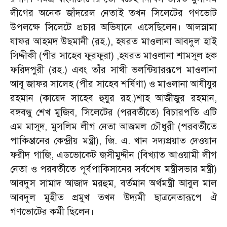
লীগের অনেক জাঁদরেল নেতাই তখন সিলেটের গণভোট
উপলক্ষে সিলেটে প্রচার অভিযানে এসেছিলেন। আলস্নামা
যাফর আহমদ উছমানী (রহ.), হযরত মাওলানা আবদুল হাই
সিদ্দীকী (পীর সাহেব ফুরফুরা) ,হযরত মাওলানা শামসুল হক
ফরিদপুরী (রহ.) এবং তাঁর সাথী ভলন্টিয়াররূপে মাওলানা
আবূ জাফর সালেহ (পীর সাহেব শর্ষিণা) ও মাওলানা আযীযুর
রহমান (কায়েদ সাহেব হুযুর রহ.)শাহ আজীজুর রহমান,
বঙ্গবন্ধু শেখ মুজিব, সিলেটের (পরবর্তীতে) বিচারপতি এটি
এম মাসুদ, মুসলিম লীগ নেতা আজমল চৌধুরী (পরবর্তীতে
পাকিস্তানের কেন্দ্রীয় মন্ত্রী), জি. এ. খান সদ্যপ্রয়াত দেওয়ান
ফরীদ গাজি, এডভোকেট জসীমুদ্দীন (বিখ্যাত আওয়ামী লীগ
নেতা ও পরবর্তীতে পূর্বপাকিসানের সর্বশেষ মন্ত্রীসভার মন্ত্রী)
আবদুস সামাদ আজাদ মরহুম, বর্তমান অর্থমন্ত্রী আবুল মাল
আবদুল মুহীত প্রমুখ তখন উদ্যমী ছাত্রনেতারূপে ঐ
গণভোটের কর্মী ছিলেন।