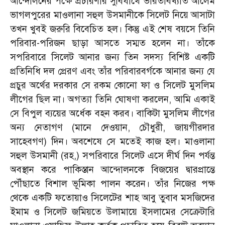
আন্দোলনের পক্ষে প্রচারণার সুবিধার্থে ভারতবিখ্যাত আলেম
ভাগলপুরের মাওলানা সহুল উসমানীকে সিলেট নিয়ে আসাটা
তখন খুবই জরুরি বিবেচিত হল। কিন্তু এই শেষ বয়সে তিনি
পরিবার-পরিজন ছাড়া আসতে সম্মত হলেন না। তাঁকে
সপরিবারে সিলেট আনার জন্য তিন সদস্য বিশিষ্ট একটি
প্রতিনিধি দল প্রেরণ এবং তাঁর পরিবারবর্গকে আনার জন্য যে
প্রচুর অর্থের দরকার সে রকম কোনো ফা ও সিলেট মুসলিম
লীগের ছিল না। অগত্যা তিনি ঘোষণা করলেন, আমি একাই
সে বিপুল ব্যয়ের অর্ধেক বহন করব। বাকিটা মুসলিম লীগের
অন্য নেতাগণ (মানে দেওয়ান, চৌধুরী, জায়গীরদার
সাহেবগণ) দিন। অবশেষে সে মতেই কাজ হল। মাওলানা
সহুল উসমানী (রহ,) সপরিবারে সিলেট এসে দীর্ঘ দিন পর্যন্ত
অবস্থান করে পাকিস্তান আন্দোলনকে বিজয়ের দ্বারপ্রান্তে
পৌঁছাতে বিশাল ভূমিকা পালন করেন। তাঁর নিজের পক্ষ
থেকে একটি ফতোয়াও সিলেটের শাহ আবু তুবাব মসজিদের
ইমাম ও সিলেট জমিয়তে উলামায়ে ইসলামের সেক্রেটারি