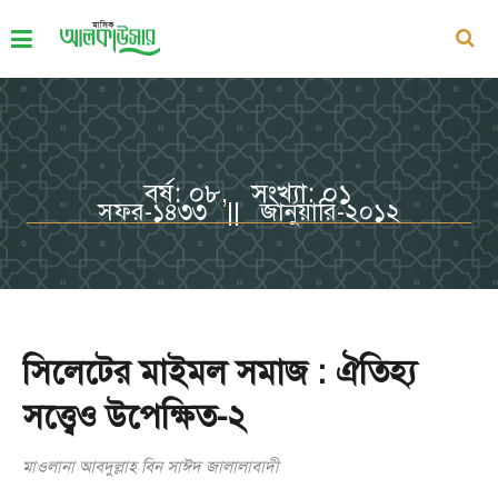
বর্ষ: ০৮, সংখ্যা: ০১
সফর-১৪৩৩ || জানুয়ারি-২০১২
সিলেটের মাইমল সমাজ : ঐতিহ্য
সত্ত্বেও উপেক্ষিত-২
মাওলানা আবদুল্লাহ বিন সাঈদ জালালাবাদী