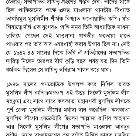
জেলার) সভাপতির দায়িত্ব গ্রহণের প্রস্তাব দেন। তাঁদের সাথে
ছিল পাকিস্তানের পক্ষে প্রদত্ত মাওলানা থানভীর বিখ্যাত
তানযিমুল মুসলিমীন শীর্ষক বিখ্যাত ফতোয়াটির কপি। যাঁর
শিষ্যত্বে দীর্ঘ এক যুগেরও বেশি সময় তিনি আধ্যাত্মিক সাধনা
চালিয়ে গেছেন সেই মাওলানা থানভীর ফতোয়া হাতে
পাওয়ার পর তাঁর আর ওযরখাহী করার উপায় ছিল না। সেই
যে ১৯৪২-৪৩ সালের দিকে তিনি ঐ প্রতিষ্ঠানের সভাপতির
দায়িত্ব নিলেন তারপর দীর্ঘ কুড়ি বছর পর্যন্ত যত দিন তিনি
কর্মক্ষম ছিলেন সে দায়িত্ব অবিরাম পালন করে যান।
১৯৪৬ সালের গণভোটকে উপলক্ষ করে নিখিল ভারত
মুসলিম লীগ ব্যতিক্রমস্বরূপ এই উত্তর সিলেট মুসলিম লীগ
মহকুমা এবং সাথে সাথে কলকাতা মহানগরী মুসলিম লীগকে
পূর্ণ জেলা মুসলিম লীগের মর্যাদা দান করেছিল। কলকাতা
মুসলিম লীগের সেক্রেটারি ছিলেন আল্লামা রাগিব আহসান
আর সিলেট মুসলিম লীগের সভাপতি মাওলানা আবদুর
রশীদ। সমগ্র বাংলাদেশের তো বটেই নিখিল ভারত মুসলিম