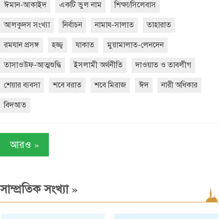
ঈমান-আকাইদ
একটি ভুল নাম
শিক্ষা/সিলেবাস
আলকুদস সংখ্যা
নির্বাচন
নামায-সালাত
তাহারাত
রমযান প্রসঙ্গ
হজ্জ্ব
যাকাত
মুয়ামালাত-লেনদেন
তাসাওউফ-আত্মশুদ্ধি
ইসলামী অর্থনীতি
দাওয়াত ও তাবলীগ
শেয়ার ব্যবসা
শবে বরাত
শবে মিরাজ
ঈদ
নারী অধিকার
বিদআত
»
আরও
»
সাম্প্রতিক সংখ্যা