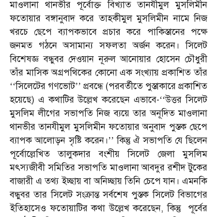
মাওলানা থানভীর পূর্বোক্ত বিখ্যাত তানযীমুল মুসলিমীন
ফতোয়ার বঙ্গানুবাদ করে তাহকীমুল মুসলিমীন নামে নিজ
খরচে ছেপে ব্যাপকভাবে প্রচার করে পাকিস্তানের পক্ষে
জনমত গঠনে অসামান্য সফলতা অর্জন করেন। সিলেট
বিশেষজ্ঞ বন্ধুবর দেওয়ান নূরুল আনোয়ার হোসেন চৌধুরী
তাঁর মাসিক অগ্রপথিকের কোনো এক সংখ্যায় প্রকাশিত তাঁর
সিলেটের গণভোট
প্রবন্ধে (পরবর্তীতে পুস্তাকারে প্রকাশিত
‘‘
’’
হয়েছে) এ কথাটির উল্লেখ করেছেন এভাবে-
উত্তর সিলেট
‘‘
মুসলিম লীগের সভাপতি নিজ ব্যয়ে তার অনূদিত মাওলানা
থানভীর তানযীমুল মুসলিমীন ফতোয়ার অনুবাদ পুস্তক ছেপে
ব্যাপক আলোড়ন সৃষ্টি করেন।
কিন্তু ঐ সভাপতি যে ছিলেন
’’
পূর্বোল্লেখিত তালুকদার বংশীয় সিলেট জেলা মুসলিম
মৎস্যজীবী সমিতির সভাপতি মাওলানা আবদুর রশীদ টুকের
বাজারী এ তথ্য ইচ্ছায় বা অনিচ্ছায় তিনি চেপে যান। এমনকি
বন্ধুবর তার সিলেট সংক্রান্ত সর্বশেষ পুস্তক সিলেট বিভাগের
ইতিহাসেও ফতোয়াটির কথা উল্লেখ করেছেন, কিন্তু পূর্বের