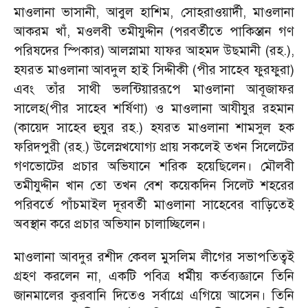
মাওলানা ভাসানী, আবুল হাশিম, সোহরাওয়ার্দী, মাওলানা
আকরম খাঁ, মওলবী তমীযুদ্দীন (পরবর্তীতে পাকিস্তান গণ
পরিষদের স্পিকার) আলস্নামা যাফর আহমদ উছমানী (রহ.),
হযরত মাওলানা আবদুল হাই সিদ্দীকী (পীর সাহেব ফুরফুরা)
এবং তাঁর সাথী ভলন্টিয়াররূপে মাওলানা আবূজাফর
সালেহ(পীর সাহেব শর্ষিণা) ও মাওলানা আযীযুর রহমান
(কায়েদ সাহেব হুযুর রহ.) হযরত মাওলানা শামসুল হক
ফরিদপুরী (রহ.) উলেস্নখযোগ্য প্রায় সকলেই তখন সিলেটের
গণভোটের প্রচার অভিযানে শরিক হয়েছিলেন। মৌলবী
তমীযুদ্দীন খান তো তখন বেশ কয়েকদিন সিলেট শহরের
পরিবর্তে পাঁচমাইল দূরবর্তী মাওলানা সাহেবের বাড়িতেই
অবস্থান করে প্রচার অভিযান চালাচ্ছিলেন।
মাওলানা আবদুর রশীদ কেবল মুসলিম লীগের সভাপতিত্বই
গ্রহণ করলেন না, একটি পবিত্র ধর্মীয় কর্তব্যজ্ঞানে তিনি
জানমালের কুরবানি দিতেও সর্বাগ্রে এগিয়ে আসেন। তিনি