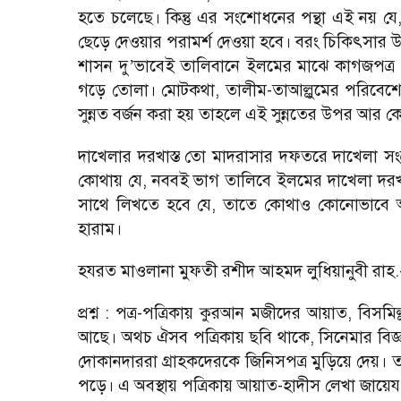
হতে চলেছে। কিন্তু এর সংশোধনের পন্থা এই নয় যে,
ছেড়ে দেওয়ার পরামর্শ দেওয়া হবে। বরং চিকিৎসার
শাসন দু
ভাবেই তালিবানে ইলমের মাঝে কাগজপত্র
’
গড়ে তোলা। মোটকথা, তালীম-তাআল্লুমের পরিবেশেও
সুন্নত বর্জন করা হয় তাহলে এই সুন্নতের উপর আ
দাখেলার দরখাস্ত তো মাদরাসার দফতরে দাখেলা সংক্
কোথায় যে, নববই ভাগ তালিবে ইলমের দাখেলা দরখাস
সাথে লিখতে হবে যে, তাতে কোথাও কোনোভাবে আল
হারাম।
হযরত মাওলানা মুফতী রশীদ আহমদ লুধিয়ানুবী রাহ.
প্রশ্ন : পত্র-পত্রিকায় কুরআন মজীদের আয়াত, বিসম
আছে। অথচ ঐসব পত্রিকায় ছবি থাকে, সিনেমার বিজ্ঞ
দোকানদাররা গ্রাহকদেরকে জিনিসপত্র মুড়িয়ে দেয়। 
পড়ে। এ অবস্থায় পত্রিকায় আয়াত-হাদীস লেখা জায়ে