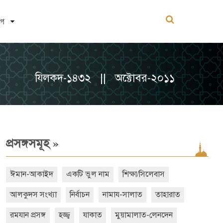
োগ
যিলকদ-১৪৩২ || অক্টোবর-২০১১
»
প্রসঙ্গসমূহ
ঈমান-আকাইদ
একটি ভুল নাম
শিক্ষা/সিলেবাস
আলকুদস সংখ্যা
নির্বাচন
নামায-সালাত
তাহারাত
রমযান প্রসঙ্গ
হজ্জ্ব
যাকাত
মুয়ামালাত-লেনদেন