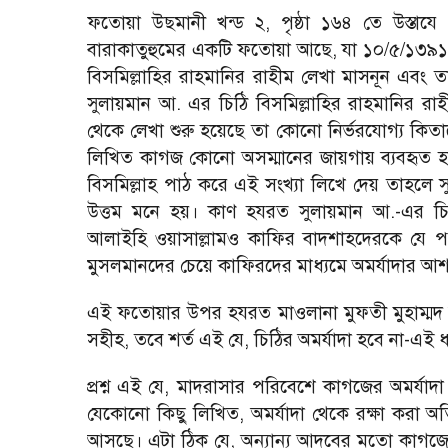
ফতোয়া উছমানী খন্ড ২, পৃষ্ঠা ১৬৪ তে উস্তায
বারাকাতুহুমের একটি ফতোয়া আছে, যা ১০/৫/১৩৯১
বিসমিল্লাহির রাহমানির রাহীম লেখা মাসনূন এবং
সুলায়মান আ. এর চিঠি বিসমিল্লাহির রাহমানির রাহী
থেকে লেখা শুরু হয়েছে তা কোনো নির্ভরযোগ্য কিত
লিখিত কাগজ কোনো অসম্মানের জায়গায় ব্যবহৃত হ
বিসমিল্লাহ পাঠ করে এই সংখ্যা লিখে দেয় তাহলে সু
উত্তম মনে হয়। কাণ হযরত সুলায়মান আ.-এর চিঠি
আলাইহি ওয়াসাল্লামও কাফির বাদশাহদেরকে যে পত্
মুসলমানদের চেয়ে কাফিরদের মাধ্যমে অমর্যাদার আশঙ্ক
এই ফতোয়ার উপর হযরত মাওলানা মুফতী মুহাম্মদ 
সহীহ, তবে শর্ত এই যে, চিঠির অমর্যাদা হবে না-এই 
প্রশ্ন এই যে, মাদরাসার পরিবেশে কাগজের অমর্য
যেকোনো কিছু লিখিত, অমর্যাদা থেকে রক্ষা করা অতি
আসছে। এটা ঠিক যে, অন্যান্য আদবের মতো কাগজে