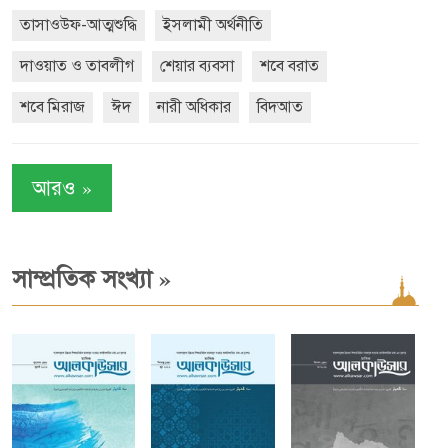
তাসাওউফ-আত্মশুদ্ধি
ইসলামী অর্থনীতি
দাওয়াত ও তাবলীগ
শেয়ার ব্যবসা
শবে বরাত
শবে মিরাজ
ঈদ
নারী অধিকার
বিদআত
»
আরও
»
সাম্প্রতিক সংখ্যা