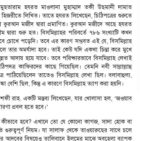
ে মুহতারাম হযরত মাওলানা মুহাম্মাদ তকী উছমানী দামাত
 হিজরীতে লিখিত। তাতে হযরত লিখেছেন, চিঠিপত্রের শুরুতে
 তা কুরআন মজীদ দ্বারা প্রমাণিত। কুরআন মজীদে আছে হযরত
ম দ্বারা শুরু হত। বিসমিল্লাহর পরিবর্তে ৭৮৬ সংখ্যাটি কখন
াবে চোখে পড়েনি। তবে এর কারণ সম্ভবত এই যে, বিসমিল্লাহ
লে তার অমর্যাদা হবে। তাই কেউ যদি একথা চিন্তা করে মুখে
ন্নত আদায় হয়ে যাবে। তবে পরিষ্কারভাবে বিসমিল্লাহ লেখাই
পদত্র কাফিরদের কাছে গিয়েছিল। তেমনি নবী সাল্লাল্লাহু
র পাঠিয়েছিলেন তাতেও বিসমিল্লাহ লেখা ছিল। বলাবাহুল্য,
া বেশি ছিল, কিন্তু এ কারণে বিসমিল্লাহ ত্যাগ করা হয়নি।
শফী রাহ. একটি মন্তব্য লিখেছেন, যার খোলাসা হল,
জওয়াব
‘
ধারণা প্রবল হতে হবে।
’
াদা কীভাবে হবে? এখানে তো যে কোনো কাগজ, সাদা হোক বা
 গুরুত্বপূর্ণ নিয়ম। যা সালাফ থেকে তাওয়ারুছের সাথে চলে
র আদবের বিষয়েও তালিবানে ইলমের মাঝে অবহেলা ব্যাপক