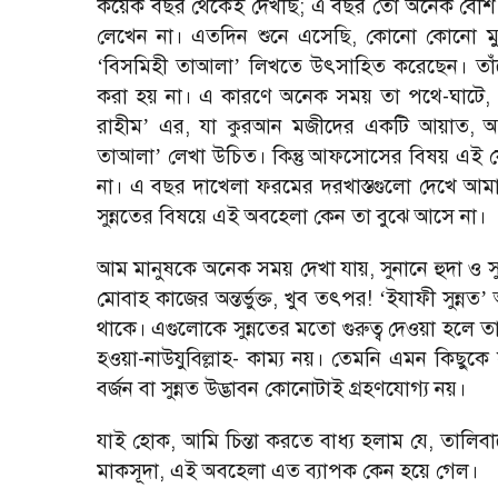
কয়েক বছর থেকেই দেখছি; এ বছর তো অনেক বেশি চো
লেখেন না। এতদিন শুনে এসেছি, কোনো কোনো মু
বিসমিহী তাআলা
লিখতে উৎসাহিত করেছেন। তাঁদ
‘
’
করা হয় না। এ কারণে অনেক সময় তা পথে-ঘাটে,
রাহীম
এর, যা কুরআন মজীদের একটি আয়াত, অম
’
তাআলা
লেখা উচিত। কিন্তু আফসোসের বিষয় এই
’
না। এ বছর দাখেলা ফরমের দরখাস্তগুলো দেখে আম
সুন্নতের বিষয়ে এই অবহেলা কেন তা বুঝে আসে না।
আম মানুষকে অনেক সময় দেখা যায়, সুনানে হুদা ও সুনা
মোবাহ কাজের অন্তর্ভুক্ত, খুব তৎপর!
ইযাফী সুন্নত
অ
‘
’
থাকে। এগুলোকে সুন্নতের মতো গুরুত্ব দেওয়া হলে তা
হওয়া-নাউযুবিল্লাহ- কাম্য নয়। তেমনি এমন কিছুকে সুন্
বর্জন বা সুন্নত উদ্ভাবন কোনোটাই গ্রহণযোগ্য নয়।
যাই হোক, আমি চিন্তা করতে বাধ্য হলাম যে, তালিবা
মাকসূদা, এই অবহেলা এত ব্যাপক কেন হয়ে গেল।