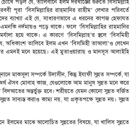
খে পড়ল যে, তালিবানে ইলম দরখাস্তের শুরুতে বিসমিল্লাহ
রববী পূরা
বিসমিল্লাহির রাহমানির রাহীম
লেখার পরিবর্তে
‘
’
ের ব্যাখ্যা এই যে, সাধারণভাবে এ ধরনের কাগজ হেফাযত
 এমনকি নর্দমায়ও পড়ে থাকে। ফলে
বিসমিল্লাহির রাহমানির
‘
র্যাদা হয়ে থাকে। এ কারণে
বিসমিল্লাহ
র স্থলে
বিসমিহী
‘
’
‘
 যে, অধিকাংশ তালিবে ইলম এখন
বিসমিহী তাআলা
ও লেখেন
‘
’
ার এমনই মনে হয়েছে। এই মুতাওয়ারাছ ও মানসূস আলাইহি
নে মাকসূদা সম্পর্কে উদাসীন, কিন্তু ইযাফী সুন্নত সম্পর্কে, যা
র্থ ঐসব মোবাহ কাজ, যেগুলোকে আম মানুষ সুন্নত মনে করে
 বিদআতের অন্তর্ভুক্ত হবে। শরীয়তে যেমন কোনো সুন্নত বর্জিত
নত সাব্যস্ত করাও কাম্য নয়, যা প্রকৃতপক্ষে সুন্নত নয়। সুন্নত
নে ইলমের মাঝে আলোচিত সুন্নতের বিষয়ে, যা খালিস সুন্নতে