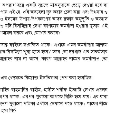
 অপরাগ হয়ে একটি সুন্নতে মাকসূদাকে ছেড়ে দেওয়া হবে বা
 উপায় এই যে, এই অবহেলা দূর করার চেষ্টা করা এবং উৎসাহ ও
 ও ইলমের উপায়-উপকরণের আদব রক্ষার অনুভূতি ও অভ্যাস
 যদি বিসমিল্লাহ লেখা কাগজের অমর্যাদা হওয়ার ছুতায় এই
র কে আমল করবে এবং কোথায় করবে?
রান্ত ফাইলে সংরক্ষিত থাকে। এখানে এমন অমর্যাদার আশঙ্কা
্ত বিসমিল্লা-শূন্য হতে হবে? তবে তো দরখাস্ত এত সতর্কতার
্লাহর নাম না আসে! কারণ আল্লাহর নামের অমর্যাদাও তো
-এর খেদমতে নিম্নোক্ত ইসতিফতা পেশ করা হয়েছিল :
িল্লাহির রাহমানির রাহীম, হাদীস শরীফ ইত্যাদি লেখার প্রচলন
াপন থাকে। এরপর পুরানো কাগজে বিক্রি হয়ে যায়। এর দ্বারা
তদ্রূপ পুরানো পত্রিকা এখানে সেখানে পড়ে থাকে। পায়ের নীচে
য হবে কি?