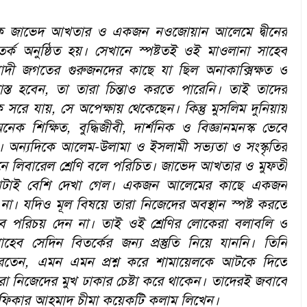
খক জাভেদ আখতার ও একজন নওজোয়ান আলেমে দ্বীনের
বিতর্ক অনুষ্ঠিত হয়। সেখানে স্পষ্টতই ওই মাওলানা সাহেব
াদী জগতের গুরুজনদের কাছে যা ছিল অনাকাক্সিক্ষত ও
স্ত হবেন
,
তা তারা চিন্তাও করতে পারেনি। তাই তাদের
ে সরে যায়
,
সে অপেক্ষায় থেকেছেন। কিন্তু মুসলিম দুনিয়ায়
নেক শিক্ষিত
,
বুদ্ধিজীবী
,
দার্শনিক ও বিজ্ঞানমনস্ক ভেবে
ন। অন্যদিকে আলেম-উলামা ও ইসলামী সভ্যতা ও সংস্কৃতির
মানে লিবারেল শ্রেণি বলে পরিচিত। জাভেদ আখতার ও মুফতী
বলাটাই বেশি দেখা গেল। একজন আলেমের কাছে একজন
া। যদিও মূল বিষয়ে তারা নিজেদের অবস্থান স্পষ্ট করতে
বে পরিচয় দেন না। তাই ওই শ্রেণির লোকেরা বলাবলি ও
ব সেদিন বিতর্কের জন্য প্রস্তুতি নিয়ে যাননি। তিনি
রতেন
,
এমন এমন প্রশ্ন করে শামায়েলকে আটকে দিতে
া নিজেদের মুখ ঢাকার চেষ্টা করে থাকেন। তাদেরই জবাবে
ট জুলফিকার আহমাদ চীমা কয়েকটি কলাম লিখেন।