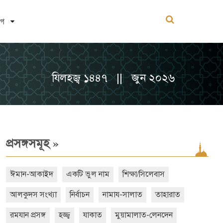
োগ
যিলহজ্ব ১৪৪৭ || জুন ২০২৬
»
প্রসঙ্গসমূহ
ঈমান-আকাইদ
একটি ভুল নাম
শিক্ষা/সিলেবাস
আলকুদস সংখ্যা
নির্বাচন
নামায-সালাত
তাহারাত
রমযান প্রসঙ্গ
হজ্জ্ব
যাকাত
মুয়ামালাত-লেনদেন