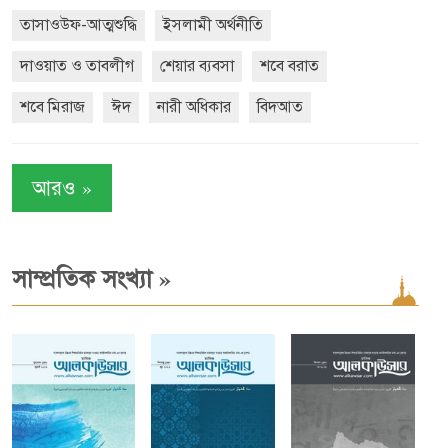
তাসাওউফ-আত্মশুদ্ধি
ইসলামী অর্থনীতি
দাওয়াত ও তাবলীগ
শেয়ার ব্যবসা
শবে বরাত
শবে মিরাজ
ঈদ
নারী অধিকার
বিদআত
»
আরও
»
সাম্প্রতিক সংখ্যা