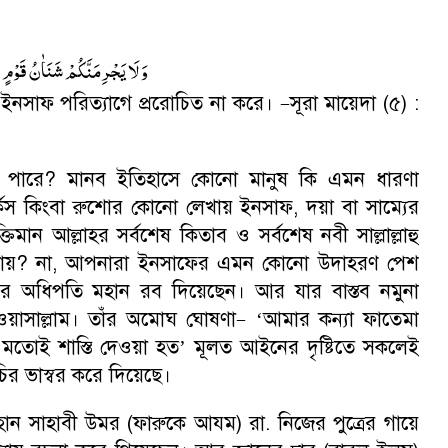
وَ لَا يَجْرِمَنَّكُمْ شَنَاٰنُ قَوْمٍ عَل
ে ইনসাফ পরিত্যাগে প্ররোচিত না করে।
সূরা মায়েদা (৫) :
–
 পারে
?
মানব ইতিহাসে কোনো মানুষ কি এমন ধারণা
র্কস কিংবা রুশোর কোনো লেখায় ইনসাফ
,
দয়া বা সাম্যের
ক্তিমান আল্লাহর সর্বশেষ কিতাব ও সর্বশেষ নবী সাল্লাল্লাহু
ায়
?
না
,
আপনারা ইনসাফের এমন কোনো উদাহরণ পেশ
র অধিপতি মহান রব দিয়েছেন। আর যার বাস্তব নমুনা
ি ওয়াসাল্লাম। তাঁর অমোঘ ঘোষণা
‘
আমার কন্যা ফাতেমা
–
তোই শাস্তি দেওয়া হত’ মূলত আইনের দৃষ্টিতে সকলেই
ির ভাস্বর করে দিয়েছে।
 মহান সাহাবী উমর (ফারুকে আযম) রা. নিজের পুত্রের গায়ে