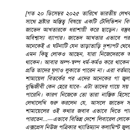
[গত ২০ ডিসেম্বর ২০২৫ তারিখে ভারতীয় লে
সাথে স্রষ্টার অস্তিত্ব বিষয়ে একটি টেলিভিশন 
জাভেদ আখতারকে ধরাশায়ী করে ছাড়েন। বস্তুব
অবিশ্বাস্য ব্যাপার। জাভেদ আখতার এভাবে পরা
অনেকেই এ ঘটনাটি যেন তাড়াতাড়ি দৃশ্যপট থেক
এমন কিছু লোকও আছেন
,
যারা নিজেদেরকে অ
থাকেন। আবার অল্প-স্বল্প ধর্ম-কর্মও করে থাকে
প্রতি তাদের ঘৃণাও লুকাতে পারেন না। এরা বর্ত
শামায়েল বিতর্কের পর এদের অনেকের গা জ্
বুদ্ধিজীবী কেন হেরে যাবে
এটা তাদের গায়ে সয় ন
–
পারেনি। কারণ নিজেকে তো তারা নাস্তিক হিসে
লেখালেখি শুরু করলেন যে
,
আসলে জাভেদ সাহে
শামায়েলের ওই কথার জবাব এভাবে দিতে পা
পারতেন...—এভাবে বিভিন্ন দেশে লিবারেল লোকের
এক্সপ্রেস নিউজ পত্রিকার খ্যাতিম্যান কলামিস্