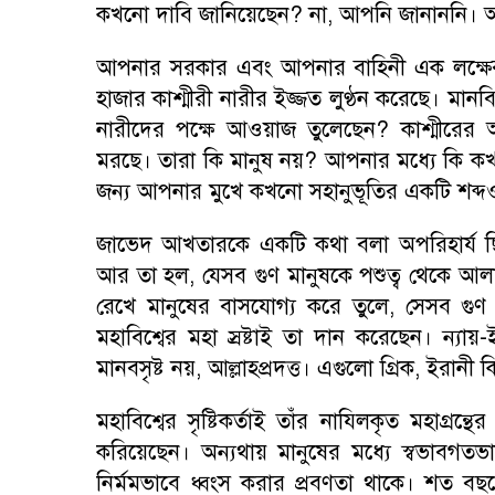
কখনো দাবি জানিয়েছেন
?
না
,
আপনি জানাননি। 
আপনার সরকার এবং আপনার বাহিনী এক লক্ষের
হাজার কাশ্মীরী নারীর ইজ্জত লুণ্ঠন করেছে। মান
নারীদের পক্ষে আওয়াজ তুলেছেন
?
কাশ্মীরের
মরছে। তারা কি মানুষ নয়
?
আপনার মধ্যে কি ক
জন্য আপনার মুখে কখনো সহানুভূতির একটি শব্দও
জাভেদ আখতারকে একটি কথা বলা অপরিহার্য ছ
আর তা হল
,
যেসব গুণ মানুষকে পশুত্ব থেকে আ
রেখে মানুষের বাসযোগ্য করে তুলে
,
সেসব গুণ 
মহাবিশ্বের মহা স্রষ্টাই তা দান করেছেন। ন্যায়
মানবসৃষ্ট নয়
,
আল্লাহপ্রদত্ত। এগুলো গ্রিক
,
ইরানী ক
মহাবিশ্বের সৃষ্টিকর্তাই তাঁর নাযিলকৃত মহাগ্রন
করিয়েছেন। অন্যথায় মানুষের মধ্যে স্বভাবগতভ
নির্মমভাবে ধ্বংস করার প্রবণতা থাকে। শত বছ