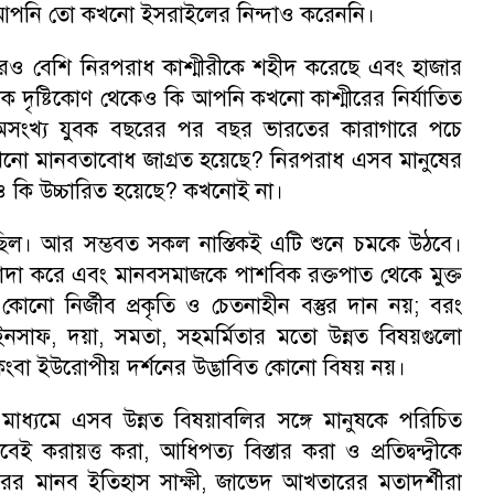
আপনি তো কখনো ইসরাইলের নিন্দাও করেননি।
ও বেশি নিরপরাধ কাশ্মীরীকে শহীদ করেছে এবং হাজার
বিক দৃষ্টিকোণ থেকেও কি আপনি কখনো কাশ্মীরের নির্যাতিত
 অসংখ্য যুবক বছরের পর বছর ভারতের কারাগারে পচে
খনো মানবতাবোধ জাগ্রত হয়েছে
?
নিরপরাধ এসব মানুষের
 কি উচ্চারিত হয়েছে
?
কখনোই না।
িল। আর সম্ভবত সকল নাস্তিকই এটি শুনে চমকে উঠবে।
লাদা করে এবং মানবসমাজকে পাশবিক রক্তপাত থেকে মুক্ত
কোনো নির্জীব প্রকৃতি ও চেতনাহীন বস্তুর দান নয়
;
বরং
-ইনসাফ
,
দয়া
,
সমতা
,
সহমর্মিতার মতো উন্নত বিষয়গুলো
িংবা ইউরোপীয় দর্শনের উদ্ভাবিত কোনো বিষয় নয়।
্থের মাধ্যমে এসব উন্নত বিষয়াবলির সঙ্গে মানুষকে পরিচিত
াবেই করায়ত্ত করা
,
আধিপত্য বিস্তার করা ও প্রতিদ্বন্দ্বীকে
রের মানব ইতিহাস সাক্ষী
,
জাভেদ আখতারের মতাদর্শীরা