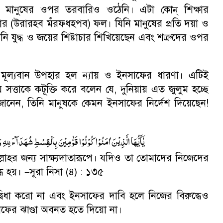
ানুষের ওপর তরবারিও ওঠেনি। এটা কোন্ শিক্ষার
শনার (উরারহব মঁরফধহপব) ফল। যিনি মানুষের প্রতি দয়া ও
নি যুদ্ধ ও জয়ের শিষ্টাচার শিখিয়েছেন এবং শত্রুদের ওপর
 মূল্যবান উপহার হল ন্যায় ও ইনসাফের ধারণা। এটিই
ত্তাকে কটূক্তি করে বলেন যে
,
দুনিয়ায় এত জুলুম হচ্ছে
জানেন
,
তিনি মানুষকে কেমন ইনসাফের নির্দেশ দিয়েছেন!
يٰۤاَيُّهَا الَّذِيْنَ اٰمَنُوْا كُوْنُوْا قَوّٰمِيْنَ بِالْقِسْطِ شُهَدَآءَ لِلهِ و
্লাহর জন্য সাক্ষ্যদাতারূপে। যদিও তা তোমাদের নিজেদের
্ধে হয়।
সূরা নিসা (৪) : ১৩৫
–
দ্বিধা করো না এবং ইনসাফের দাবি হলে নিজের বিরুদ্ধেও
ইনসাফের ঝাণ্ডা অবনত হতে দিয়ো না।