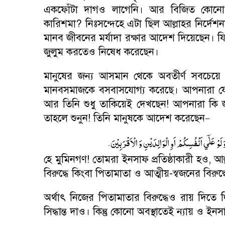
একফোঁটা দাগও লাগেনি। আর বিজিত কোনো ম
কারিশমা
?
নিঃসন্দেহে এটা ছিল আল্লাহর নির্দে
মানব জীবনের মর্যাদা রক্ষার আদেশ দিয়েছেন। যি
জুলুম করতেও নিষেধ করেছেন।
মানুষের জন্য আসমান থেকে অবতীর্ণ সবচেয়ে
মানবসমাজকে বসবাসযোগ্য করেছে। আপনারা যে স
আর তিনি শুধু তাকিয়েই দেখছেন! আপনারা কি 
তাহলে শুনুন! তিনি মানুষকে আদেশ করেছেন
–
.
َ لَوْ عَلٰۤي اَنْفُسِكُمْ اَوِ الْوَالِدَيْنِ وَ الْاَقْرَبِيْنَ
হে মুমিনগণ! তোমরা ইনসাফ প্রতিষ্ঠাকারী হও
,
আল
বিরুদ্ধে কিংবা পিতামাতা ও আত্মীয়-স্বজনের বিরুদ
অর্থাৎ নিজের পিতামাতার বিরুদ্ধেও রায় দিতে 
সিদ্ধান্ত দাও। কিন্তু কোনো অবস্থাতেই ন্যায় ও 