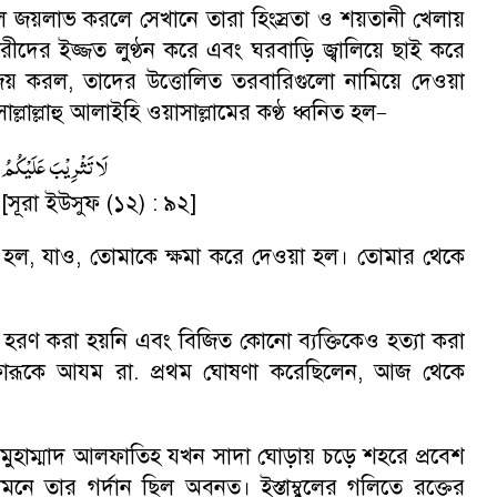
্চল জয়লাভ করলে সেখানে তারা হিংস্রতা ও শয়তানী খেলায়
ারীদের ইজ্জত লুণ্ঠন করে এবং ঘরবাড়ি জ্বালিয়ে ছাই করে
া জয় করল
,
তাদের উত্তোলিত তরবারিগুলো নামিয়ে দেওয়া
াল্লাহু আলাইহি ওয়াসাল্লামের কণ্ঠ ধ্বনিত হল
–
لَا تَثْرِيْبَ عَلَيْکُمُ ا
সূরা ইউসুফ (১২) : ৯২]
া হল
,
যাও
,
তোমাকে ক্ষমা করে দেওয়া হল। তোমার থেকে
হরণ করা হয়নি এবং বিজিত কোনো ব্যক্তিকেও হত্যা করা
ফারূকে আযম রা. প্রথম ঘোষণা করেছিলেন
,
আজ থেকে
ান মুহাম্মাদ আলফাতিহ যখন সাদা ঘোড়ায় চড়ে শহরে প্রবেশ
মনে তার গর্দান ছিল অবনত। ইস্তাম্বুলের গলিতে রক্তের