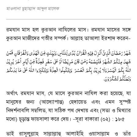
মাওলানা মুহাম্মাদ আব্দুল মালেক
রমযান মাস হল কুরআন নাযিলের মাস। রমযান মাসের সঙ্গে
কুরআন মাজীদের গভীর সম্পর্ক। আল্লাহ তাআলা ইরশাদ করেন
–
شَہۡرُ رَمَضَانَ الَّذِیۡۤ اُنۡزِلَ فِیۡہِ الۡقُرۡاٰنُ ہُدًی لِّلنَّاسِ وَبَیِّنٰتٍ مِّنَ الۡہُدٰی وَالۡفُرۡقَانِ فَمَنۡ
شَہِدَ مِنۡکُمُ الشَّہۡرَ فَلۡیَصُمۡہُ وَمَنۡ کَانَ مَرِیۡضًا اَوۡ عَلٰی سَفَرٍ فَعِدَّۃٌ مِّنۡ اَیَّامٍ اُخَرَ یُرِیۡدُ
اللّٰہُ بِکُمُ الۡیُسۡرٰوَلَا یُرِیۡدُ بِکُمُ الۡعُسۡرَ وَلِتُکۡمِلُوا الۡعِدَّۃَ وَلِتُکَبِّرُوا اللّٰہَ عَلٰی مَا ہَدٰىکُمۡ
.
وَلَعَلَّکُمۡ تَشۡکُرُوۡنَ
অর্থাৎ রমযান মাস
,
যে মাসে কুরআন নাযিল করা হয়েছে
,
যা
মানুষের জন্য (আদ্যোপান্ত) হেদায়েত এবং এমন সুস্পষ্ট
নিদর্শনাবলি সম্বলিত
,
যা সঠিক পথ দেখায় এবং (সত্য ও মিথ্যার
মধ্যে) চূড়ান্ত ফায়সালা করে দেয়।
সূরা বাকারা (০২) : ১৮৫
–
তাই রাসূলুল্লাহ সাল্লাল্লাহু আলাইহি ওয়াসাল্লাম ও তাঁর