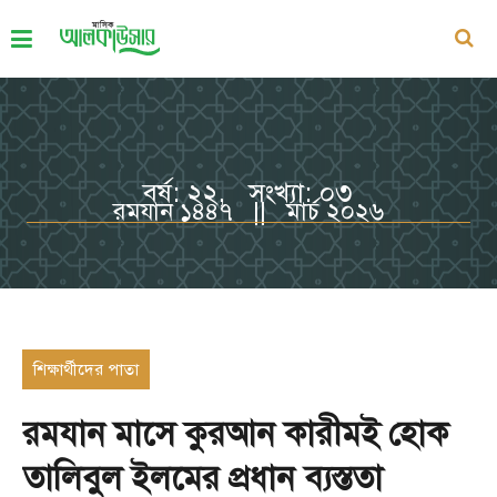
বর্ষ: ২২, সংখ্যা: ০৩
রমযান ১৪৪৭ || মার্চ ২০২৬
শিক্ষার্থীদের পাতা
রমযান মাসে কুরআন কারীমই হোক
তালিবুল ইলমের প্রধান ব্যস্ততা