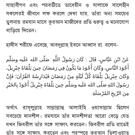
সাহাবীগণ এবং পরবর্তীতে তাবেয়ীন ও সালাফে সালেহীন
সকলেরই জীবনে লক্ষ করলে দেখা যায়
,
তাঁরা অন্য সময়ের
তুলনায় রমযান মাসে কুরআন মাজীদের প্রতি গুরুত্ব ও মনোযোগ
বাড়িয়ে দিতেন।
হাদীস শরীফে এসেছে
,
আবদুল্লাহ ইবনে আব্বাস রা. বলেন
–
وسَلّم
عَلَيه
الله
صَلّى
اللَّهِ
رَسُولُ
كَانَ
:
قَالَ
عَبَّاسٍ،
ابْنِ
عَنْ
أَجْوَدَ
النَّاسِ،
وَكَانَ
أَجْوَدَ
مَا
يَكُونُ
فِي
رَمَضَانَ
حِينَ
يَلْقَاهُ
جِبْرِيلُ،
وَكَانَ
جِبْرِيلُ
يَلْقَاهُ
كُلَّ
لَيْلَةٍ
مِنْ
رَمَضَانَ
فَيُدَارِسُهُ
القُرْآنَ؛
فَإِنَّ
رَسُولَ
اللهِ
صَلّى
الله
عَلَيه
وسَلّم
حِينَ
يَلْقَاهُ
جِبْرِيلُ
أَجْوَدُ
بِالخَيْرِ
.
مِنَ
الرِّيحِ
المُرْسَلَةِ
অর্থাৎ রাসূলুল্লাহ সাল্লাল্লাহু আলাইহি ওয়াসাল্লাম ছিলেন
সবচেয়ে দানশীল। রমযানে তাঁর দানশীলতা আরো বেড়ে যেত
যখন জিবরীল তাঁর সঙ্গে সাক্ষাৎ করতেন। জিবরীল প্রতি রাতেই
তাঁর সঙ্গে সাক্ষাৎ করতেন এবং পরস্পরে কুরআন তিলাওয়াত