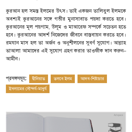
কুরআন হল সমস্ত ইলমের উৎস। তাই একজন তালিবুল ইলমকে
অবশ্যই কুরআনের সঙ্গে গভীর মুনাসাবাত পয়দা করতে হবে।
কুরআনের মূল পয়গাম
,
উলূম ও মাআরেফ সম্পর্কে সচেতন হতে
হবে। কুরআনের আদর্শ নিজেদের জীবনে বাস্তবায়ন করতে হবে।
রমযান মাস হল তা অর্জন ও অনুশীলনের সুবর্ণ সুযোগ। আল্লাহ
তাআলা আমাদের এই সুযোগ গ্রহণ করার তাওফীক দান করুন
–
আমীন।
প্রসঙ্গসমূহ:
দ্বীনিয়াত
তলবে ইলম
আদব-শিষ্টাচার
ইসলামের সৌন্দর্য-মাধুর্য