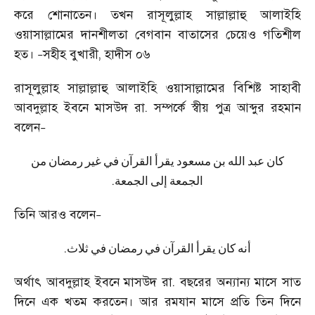
করে শোনাতেন। তখন রাসূলুল্লাহ সাল্লাল্লাহু আলাইহি
ওয়াসাল্লামের দানশীলতা বেগবান বাতাসের চেয়েও গতিশীল
হত।
সহীহ বুখারী
,
হাদীস ০৬
–
রাসূলুল্লাহ সাল্লাল্লাহু আলাইহি ওয়াসাল্লামের বিশিষ্ট সাহাবী
আবদুল্লাহ ইবনে মাসউদ রা. সম্পর্কে স্বীয় পুত্র আব্দুর রহমান
বলেন
–
كان
عبد
الله
بن
مسعود
يقرأ
القرآن
في
غير
رمضان
من
.
الجمعة
إلى
الجمعة
তিনি আরও বলেন
–
.
أنه
كان
يقرأ
القرآن
في
رمضان
في
ثلاث
অর্থাৎ আবদুল্লাহ ইবনে মাসউদ রা. বছরের অন্যান্য মাসে সাত
দিনে এক খতম করতেন। আর রমযান মাসে প্রতি তিন দিনে