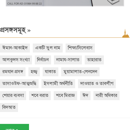
»
প্রসঙ্গসমূহ
ঈমান-আকাইদ
একটি ভুল নাম
শিক্ষা/সিলেবাস
আলকুদস সংখ্যা
নির্বাচন
নামায-সালাত
তাহারাত
রমযান প্রসঙ্গ
হজ্জ্ব
যাকাত
মুয়ামালাত-লেনদেন
তাসাওউফ-আত্মশুদ্ধি
ইসলামী অর্থনীতি
দাওয়াত ও তাবলীগ
শেয়ার ব্যবসা
শবে বরাত
শবে মিরাজ
ঈদ
নারী অধিকার
বিদআত