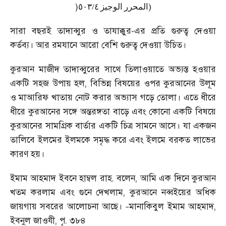
)
٥٠٣
/
٤
الوجيز
المحرر
(
সারা বছরই তাদাব্বুর ও তাযাক্কুর-এর প্রতি গুরুত্ব দেওয়া
কর্তব্য। আর রমযানে আরো বেশি গুরুত্ব দেওয়া উচিত।
কুরআন মাজীদ তাদাব্বুরের সাথে তিলাওয়াতে অভ্যস্ত হওয়ার
একটি সহজ উপায় হল
,
বিভিন্ন বিষয়ের ওপর কুরআনের উলূম
ও মাআরিফ খাতায় নোট করার অভ্যাস গড়ে তোলা। এতে ধীরে
ধীরে কুরআনের সঙ্গে অন্তরঙ্গতা বাড়ে এবং কোনো একটি বিষয়ে
কুরআনের সামগ্রিক বার্তার একটি চিত্র সামনে আসে। যা একজন
তালিবে ইলমের ইলমকে সমৃদ্ধ করে এবং ইলমে বরকত লাভের
কারণ হয়।
ইমাম আহমাদ ইবনে হাম্বল রাহ. বলেন
,
আমি এক দিনে কুরআন
খতম করলাম এবং গুনে দেখলাম
,
কুরআনে নব্বইয়ের অধিক
জায়গায় সবরের আলোচনা আছে।
মানাকিবুল ইমাম আহমাদ
,
–
ইবনুল জাওযী
,
পৃ. ৩৮৪