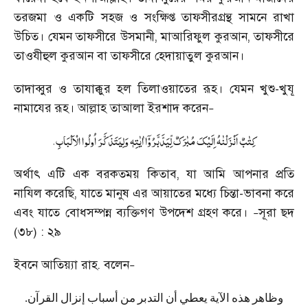
তরজমা ও একটি সহজ ও সংক্ষিপ্ত তাফসীরগ্রন্থ সামনে রাখা
উচিত। যেমন তাফসীরে উসমানী
,
মাআরিফুল কুরআন
,
তাফসীরে
তাওযীহুল কুরআন বা তাফসীরে হেদায়াতুল কুরআন।
তাদাব্বুর ও তাযাক্কুর হল তিলাওয়াতের রূহ। যেমন খুশু-খুযূ
নামাযের রূহ। আল্লাহ তাআলা ইরশাদ করেন
–
.
کِتٰبٌ اَنۡزَلۡنٰہُ اِلَیۡکَ مُبٰرَکٌ لِّیَدَّبَّرُوۡۤا اٰیٰتِہٖ وَلِیَتَذَکَّرَ اُولُوا الۡاَلۡبَابِ
অর্থাৎ এটি এক বরকতময় কিতাব
,
যা আমি আপনার প্রতি
নাযিল করেছি
,
যাতে মানুষ এর আয়াতের মধ্যে চিন্তা-ভাবনা করে
এবং যাতে বোধসম্পন্ন ব্যক্তিগণ উপদেশ গ্রহণ করে।
সূরা ছদ
–
(৩৮) : ২৯
ইবনে আতিয়্যা রাহ. বলেন
–
.
القرآن
إنزال
أسباب
من
التدبر
أن
يعطي
الآية
هذه
وظاهر