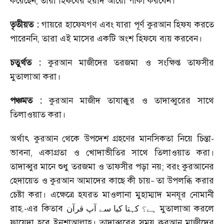
করেছেন
,
তারা হিফযের ইয়াদ আরো পাকা করবেন।
তৃতীয়ত :
গায়রে হাফেযগণ এবং যারা পূর্ণ কুরআন হিফয করতে
পারেননি
,
তারা এই মাসের একটি অংশ হিফযে ব্যয় করবেন।
চতুর্থত :
কুরআন মাজীদের তরজমা ও সংক্ষিপ্ত তাফসীর
মুতালাআ করা।
পঞ্চমত :
কুরআন মাজীদ তাযাক্কুর ও তাদাব্বুরের সাথে
তিলাওয়াত করা।
অর্থাৎ কুরআন থেকে উপদেশ গ্রহণের মানসিকতা নিয়ে চিন্তা-
ভাবনা
,
একাগ্রতা ও খোদাভীতির সাথে তিলাওয়াত করা।
তাদাব্বুর মানে শুধু তরজমা ও তাফসীর পড়া নয়
;
বরং কুরআনের
হেদায়েত ও কুরআন আমাদের কাছে কী চায়
তা উপলব্ধি করার
–
চেষ্টা করা। এক্ষেত্রে হযরত মাওলানা মুহাম্মাদ মনযূর নোমানী
রাহ.-এর কিতাব
মুতালাআ করলে
ہے؟
کہتا
کیا
سے
آپ
قرآن
ফায়েদা হবে ইনশাআল্লাহ। তাদাব্বুরের সময় কুরআন মাজীদের