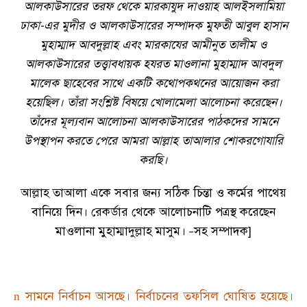
আলকাউসারের তরফ থেকে মারকাযুদ দাওয়াহ আলইসলামিয়া
ঢাকা-এর মুদীর ও আলকাউসারের সম্পাদক মুফতী আবুল হাসান
মুহাম্মাদ আবদুল্লাহ এবং মারকাযের আমীনুত তালীম ও
আলকাউসারের তত্ত্বাবধায়ক হযরত মাওলানা মুহাম্মাদ আবদুল
মালেক ছাহেবের সাথে একটি কথোপকথনের আয়োজন করা
হয়েছিল
।
তাঁরা সংশ্লিষ্ট বিষয়ে খোলামেলা আলোচনা করেছেন
।
তাঁদের মূল্যবান আলোচনা আলকাউসারের পাঠকদের সামনে
উপস্থাপন করতে পেরে আমরা আল্লাহ তাআলার শোকরগোযারি
করছি
।
আল্লাহ তাআলা একে সবার জন্য সঠিক চিন্তা ও কর্মের পাথেয়
বানিয়ে দিন
।
রেকর্ডার থেকে আলোচনাটি পত্রস্থ করেছেন
মাওলানা মুহাম্মাদুল্লাহ মাসুম
।
সহ সম্পাদক]
–
সামনে নির্বাচন আসছে
।
নির্বাচনের তফসিল ঘোষিত হয়েছে
।
n