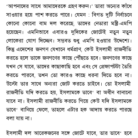
‘
আপনাদের সাথে আমাদেরকে গ্রহণ করুন
।
’ তারা অন্যের কাঁধে
সাওয়ার হয়ে পাশ করতে পারে
।
যেমন : বিগত দুটি নির্বাচনে
কোনো কোনো বাম দল করেছে
,
তাদের নেতারা মন্ত্রী-এমপি
হয়েছেন
।
এমনিভাবে এবারও দুদিকের জোটেই নতুন নতুন
লোকেরা যোগ দিচ্ছেন
।
সম্ভবত শুধু এমপি হওয়ার উদ্দেশ্যে
।
কিন্তু এদেশের জনগণ যেখানে ধর্মপ্রাণ
,
কেউ ইসলামী রাজনীতি
করতে হলে তাকে জনগণের কাছে পৌঁছতে হবে
।
জনগণের কাছে
যখন সে যাবে
,
তাদের কাছাকাছি হবে এবং সে প্রেক্ষাপটটা তৈরি
করতে পারবে
,
তখন তো কারও কাছে ধরনা দিতে হবে না
।
উল্টো তার সাথে অন্যরা জোট করতে চাইবে
।
তো ইসলামী
রাজনীতি যদি করতে হয়
,
ইসলামকে তাবে‘ বা অধীন বানানো
যাবে না
।
ইসলামী রাজনীতি করতে গিয়ে কেউ যদি ইসলামকে
তাবে‘ বানিয়ে ফেলে
,
তাহলে এটার হক আদায় করতে পারছে
বলা যায় না
।
ইসলামী দল আরেকজনের সঙ্গে জোটে যাবে
,
তার তাবে‘ হবে