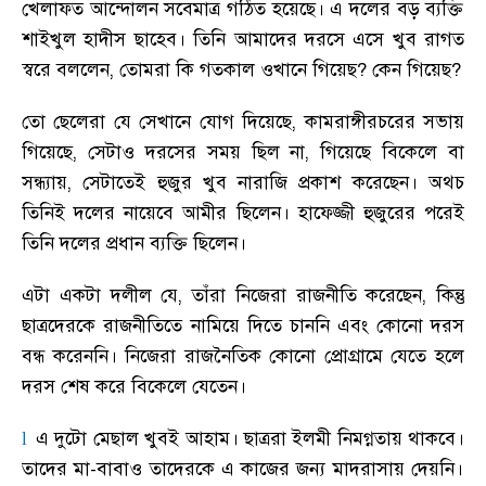
খেলাফত আন্দোলন সবেমাত্র গঠিত হয়েছে
।
এ দলের বড় ব্যক্তি
শাইখুল হাদীস ছাহেব
।
তিনি আমাদের দরসে এসে খুব রাগত
স্বরে বললেন
,
তোমরা কি গতকাল ওখানে গিয়েছ
?
কেন গিয়েছ
?
তো ছেলেরা যে সেখানে যোগ দিয়েছে
,
কামরাঙ্গীরচরের সভায়
গিয়েছে
,
সেটাও দরসের সময় ছিল না
,
গিয়েছে বিকেলে বা
সন্ধ্যায়
,
সেটাতেই হুজুর খুব নারাজি প্রকাশ করেছেন
।
অথচ
তিনিই দলের নায়েবে আমীর ছিলেন
।
হাফেজ্জী হুজুরের পরেই
তিনি দলের প্রধান ব্যক্তি ছিলেন
।
এটা একটা দলীল যে
,
তাঁরা নিজেরা রাজনীতি করেছেন
,
কিন্তু
ছাত্রদেরকে রাজনীতিতে নামিয়ে দিতে চাননি এবং কোনো দরস
বন্ধ করেননি
।
নিজেরা রাজনৈতিক কোনো প্রোগ্রামে যেতে হলে
দরস শেষ করে বিকেলে যেতেন
।
এ দুটো মেছাল খুবই আহাম
।
ছাত্ররা ইলমী নিমগ্নতায় থাকবে
।
l
তাদের মা-বাবাও তাদেরকে এ কাজের জন্য মাদরাসায় দেয়নি
।