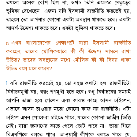
তখনো অনেক বেশি ছিল না
,
অথচ তিনি এক্ষেত্রে নেতৃত্বের
ভূমিকা রেখেছেন
।
এজন্য যদি ইসলামী রাজনীতি করতেই হয়
,
তাহলে তো আপনার কোনো একটা অবস্থান থাকতে হবে
।
একটা
আদর্শ-উদ্দেশ্য থাকতে হবে
।
একটা ভূমিকা থাকতে হবে
।
এখন বাংলাদেশের প্রেক্ষাপটে যারা ইসলামী রাজনীতি
n
করছেন
,
তাদের মৌলিকভাবে কী কী উদ্দেশ্য সামনে রাখা
উচিত
?
তাদের অবস্থানের মধ্যে মৌলিক কী কী বিষয় থাকা
উচিত বলে মনে করেন
?
যদি রাজনীতি করতেই হয়
,
তো সহজ কথাটা হল
,
রাজনীতিটা
l
নির্বাচনমুখী নয়
;
বরং গণমুখী হতে হবে
।
শুধু নির্বাচনের সময়ই
আপনি তাজা হয়ে গেলেন এবং কারও কাছে আসন চাইলেন
,
এভাবে আসন চাওয়ার মতো কোনো কাজ নয় রাজনীতি
।
এটা
চাইলে এমন লোকেরা চাইতে পারে
,
যাদের কোনো জাতীয় ভিত্তি
নেই
।
যারা জনগণের কাছে গেলে ভোট পাবে না
।
তারা গিয়ে
বিএনপিকে বলতে পারে
,
আওয়ামী লীগকে বলতে পারে যে
,