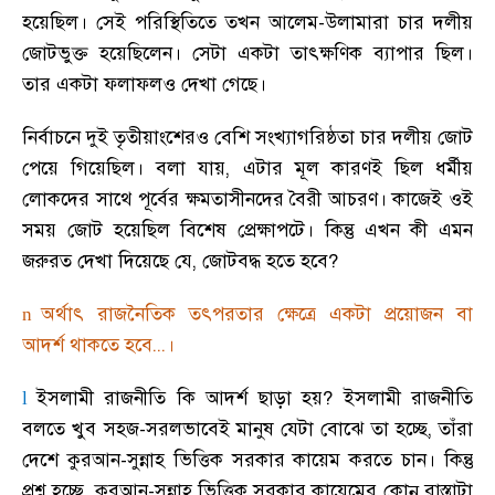
হয়েছিল
।
সেই পরিস্থিতিতে তখন আলেম-উলামারা চার দলীয়
জোটভুক্ত হয়েছিলেন
।
সেটা একটা তাৎক্ষণিক ব্যাপার ছিল
।
তার একটা ফলাফলও দেখা গেছে
।
নির্বাচনে দুই তৃতীয়াংশেরও বেশি সংখ্যাগরিষ্ঠতা চার দলীয় জোট
পেয়ে গিয়েছিল
।
বলা যায়
,
এটার মূল কারণই ছিল ধর্মীয়
লোকদের সাথে পূর্বের ক্ষমতাসীনদের বৈরী আচরণ
।
কাজেই ওই
সময় জোট হয়েছিল বিশেষ প্রেক্ষাপটে
।
কিন্তু এখন কী এমন
জরুরত দেখা দিয়েছে যে
,
জোটবদ্ধ হতে হবে
?
অর্থাৎ রাজনৈতিক তৎপরতার ক্ষেত্রে একটা প্রয়োজন বা
n
আদর্শ থাকতে হবে...
।
ইসলামী রাজনীতি কি আদর্শ ছাড়া হয়
?
ইসলামী রাজনীতি
l
বলতে খুব সহজ-সরলভাবেই মানুষ যেটা বোঝে তা হচ্ছে
,
তাঁরা
দেশে কুরআন-সুন্নাহ ভিত্তিক সরকার কায়েম করতে চান
।
কিন্তু
প্রশ্ন হচ্ছে
,
কুরআন-সুন্নাহ ভিত্তিক সরকার কায়েমের কোন্ রাস্তাটা