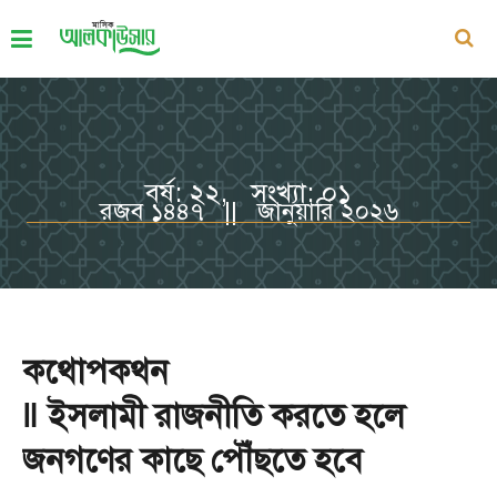
বর্ষ: ২২, সংখ্যা: ০১
রজব ১৪৪৭ || জানুয়ারি ২০২৬
কথোপকথন
‖ ইসলামী রাজনীতি করতে হলে
জনগণের কাছে পৌঁছতে হবে