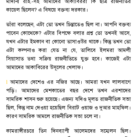
মাদানী রাহ.-সহ আমাদের আকাবিররা কি ছাত্র রাজনীতির
কায়েল ছিলেন
?
এ বিষয়ে বক্তব্য দরকার
।
তাঁরা বলেছেন
,
এটা তো তখন চিন্তাতেও ছিল না
।
আপনি বক্তব্য
পাবেন কোত্থেকে
?
এটার বিপক্ষে বলার প্রশ্ন তো তখনই আসে
,
যখন এটার ইমকান বা কোনো তাসাওউর থাকে
।
কিন্তু তখন তো
এটা কল্পনাও করা যেত না যে
,
তালিবে ইলমরা আমলী
সিয়াসাত তথা সক্রিয় রাজনীতিতে যুক্ত হবে
।
কাজেই এটা
আমাদের আকাবিরের উসূলের খেলাফ
।
আমাদের দেশেও এর নজির আছে
।
আমরা যখন লালবাগে
l
পড়ি
।
আমাদের মেশকাতের বছর দেশে তখন এরশাদের
সামরিক শাসন শুরু হয়েছে
।
এজন্য যদিও মূলত রাজনীতিক সভা
ছিল
,
কিন্তু নাম দেওয়া হয়েছিল বিরাট ওয়াজ ও দুআর মাহফিল
।
কারণ সামরিক আমলে রাজনীতিক সভা চলে না
।
কামরাঙ্গীরচরে তিন দিনব্যাপী আলেমদের সম্মেলন ছিল
।