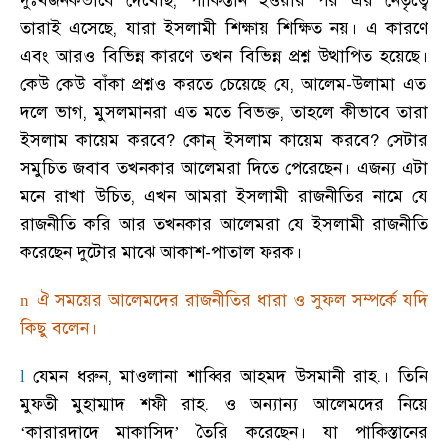
দুঃখজনকভাবে দেখেছি
,
পাকিস্তান হওয়ার পর এর নেতৃত্বে
তারাই এসেছে
,
যারা ইসলামী শিক্ষায় শিক্ষিত নয়
।
এ কারণে
এবং আরও বিভিন্ন কারণে তখন বিভিন্ন প্রশ্ন উত্থাপিত হয়েছে
।
কেউ কেউ বাঁকা প্রশ্নও করতে চেয়েছে যে
,
আলেম-উলামা এত
দলে ভাগ
,
মুসলমানরা এত মতে বিভক্ত
,
তাহলে কীভাবে তারা
ইসলাম কায়েম করবে
?
কোন্ ইসলাম কায়েম করবে
?
সেটার
সমুচিত জবাব তখনকার আলেমরা দিতে পেরেছেন
।
এজন্য এটা
মনে রাখা উচিত
,
এখন আমরা ইসলামী রাজনীতির নামে যে
রাজনীতি করি আর তখনকার আলেমরা যে ইসলামী রাজনীতি
করেছেন দুটোর মাঝে আকাশ-পাতাল ফরক
।
ঐ সময়ের আলেমদের রাজনীতির ধারা ও সুফল সম্পর্কে যদি
n
কিছু বলেন
।
যেমন ধরুন
,
মাওলানা শাব্বির আহমদ উসমানী রাহ.
।
তিনি
l
মুফতী মুহাম্মাদ শফী রাহ. ও অন্যান্য আলেমদের নিয়ে
‘কারারদাদে মাকাসিদ’ তৈরি করেছেন
।
যা পাকিস্তানের