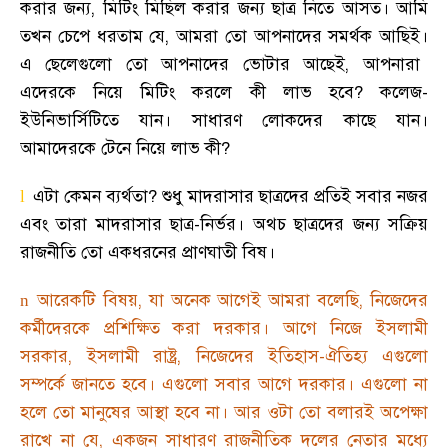
করার জন্য
,
মিটিং মিছিল করার জন্য ছাত্র নিতে আসত
।
আমি
তখন চেপে ধরতাম যে
,
আমরা তো আপনাদের সমর্থক আছিই
।
এ ছেলেগুলো তো আপনাদের ভোটার আছেই
,
আপনারা
এদেরকে নিয়ে মিটিং করলে কী লাভ হবে
?
কলেজ-
ইউনিভার্সিটিতে যান
।
সাধারণ লোকদের কাছে যান
।
আমাদেরকে টেনে নিয়ে লাভ কী
?
এটা কেমন ব্যর্থতা
?
শুধু মাদরাসার ছাত্রদের প্রতিই সবার নজর
l
এবং তারা মাদরাসার ছাত্র-নির্ভর
।
অথচ ছাত্রদের জন্য সক্রিয়
রাজনীতি তো একধরনের প্রাণঘাতী বিষ
।
আরেকটি বিষয়
,
যা অনেক আগেই আমরা বলেছি
,
নিজেদের
n
কর্মীদেরকে প্রশিক্ষিত করা দরকার
।
আগে নিজে ইসলামী
সরকার
,
ইসলামী রাষ্ট্র
,
নিজেদের ইতিহাস-ঐতিহ্য এগুলো
সম্পর্কে জানতে হবে
।
এগুলো সবার আগে দরকার
।
এগুলো না
হলে তো মানুষের আস্থা হবে না
।
আর ওটা তো বলারই অপেক্ষা
রাখে না যে
,
একজন সাধারণ রাজনীতিক দলের নেতার মধ্যে