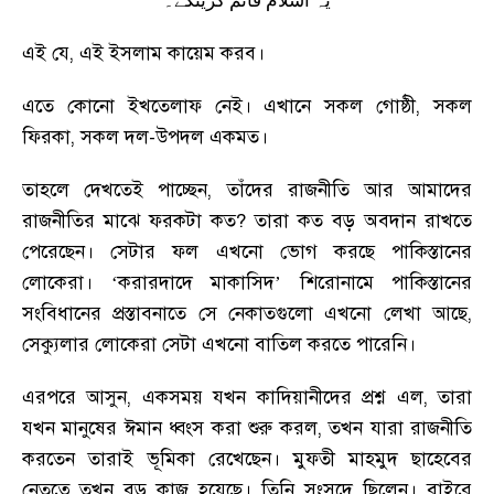
یہ اسلام قائم کرینگے۔
এই যে
,
এই ইসলাম কায়েম করব
।
এতে কোনো ইখতেলাফ নেই
।
এখানে সকল গোষ্ঠী
,
সকল
ফিরকা
,
সকল দল-উপদল একমত
।
তাহলে দেখতেই পাচ্ছেন
,
তাঁদের রাজনীতি আর আমাদের
রাজনীতির মাঝে ফরকটা কত
?
তারা কত বড় অবদান রাখতে
পেরেছেন
।
সেটার ফল এখনো ভোগ করছে পাকিস্তানের
লোকেরা
।
‘করারদাদে মাকাসিদ’ শিরোনামে পাকিস্তানের
সংবিধানের প্রস্তাবনাতে সে নেকাতগুলো এখনো লেখা আছে
,
সেক্যুলার লোকেরা সেটা এখনো বাতিল করতে পারেনি
।
এরপরে আসুন
,
একসময় যখন কাদিয়ানীদের প্রশ্ন এল
,
তারা
যখন মানুষের ঈমান ধ্বংস করা শুরু করল
,
তখন যারা রাজনীতি
করতেন তারাই ভূমিকা রেখেছেন
।
মুফতী মাহমুদ ছাহেবের
নেতৃত্বে তখন বড় কাজ হয়েছে
।
তিনি সংসদে ছিলেন
।
বাইরে