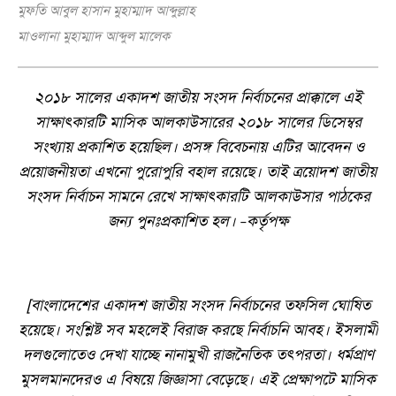
মুফতি আবুল হাসান মুহাম্মাদ আব্দুল্লাহ
মাওলানা মুহাম্মাদ আব্দুল মালেক
২০১৮ সালের একাদশ জাতীয় সংসদ নির্বাচনের প্রাক্কালে এই
সাক্ষাৎকারটি মাসিক আলকাউসারের ২০১৮ সালের ডিসেম্বর
সংখ্যায় প্রকাশিত হয়েছিল
।
প্রসঙ্গ বিবেচনায় এটির আবেদন ও
প্রয়োজনীয়তা এখনো পুরোপুরি বহাল রয়েছে
।
তাই ত্রয়োদশ জাতীয়
সংসদ নির্বাচন সামনে রেখে সাক্ষাৎকারটি আলকাউসার পাঠকের
জন্য পুনঃপ্রকাশিত হল
।
কর্তৃপক্ষ
–
[
বাংলাদেশের একাদশ জাতীয় সংসদ নির্বাচনের তফসিল ঘোষিত
হয়েছে
।
সংশ্লিষ্ট সব মহলেই বিরাজ করছে নির্বাচনি আবহ
।
ইসলামী
দলগুলোতেও দেখা যাচ্ছে নানামুখী রাজনৈতিক তৎপরতা
।
ধর্মপ্রাণ
মুসলমানদেরও এ বিষয়ে জিজ্ঞাসা বেড়েছে
।
এই প্রেক্ষাপটে মাসিক