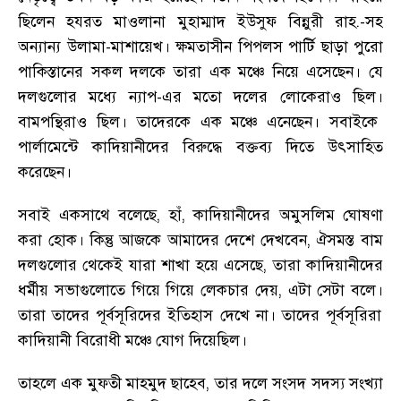
ছিলেন হযরত মাওলানা মুহাম্মাদ ইউসুফ বিন্নুরী রাহ.-সহ
অন্যান্য উলামা-মাশায়েখ
।
ক্ষমতাসীন পিপলস পার্টি ছাড়া পুরো
পাকিস্তানের সকল দলকে তারা এক মঞ্চে নিয়ে এসেছেন
।
যে
দলগুলোর মধ্যে ন্যাপ-এর মতো দলের লোকেরাও ছিল
।
বামপন্থিরাও ছিল
।
তাদেরকে এক মঞ্চে এনেছেন
।
সবাইকে
পার্লামেন্টে কাদিয়ানীদের বিরুদ্ধে বক্তব্য দিতে উৎসাহিত
করেছেন
।
সবাই একসাথে বলেছে
,
হাঁ
,
কাদিয়ানীদের অমুসলিম ঘোষণা
করা হোক
।
কিন্তু আজকে আমাদের দেশে দেখবেন
,
ঐসমস্ত বাম
দলগুলোর থেকেই যারা শাখা হয়ে এসেছে
,
তারা কাদিয়ানীদের
ধর্মীয় সভাগুলোতে গিয়ে গিয়ে লেকচার দেয়
,
এটা সেটা বলে
।
তারা তাদের পূর্বসূরিদের ইতিহাস দেখে না
।
তাদের পূর্বসূরিরা
কাদিয়ানী বিরোধী মঞ্চে যোগ দিয়েছিল
।
তাহলে এক মুফতী মাহমুদ ছাহেব
,
তার দলে সংসদ সদস্য সংখ্যা