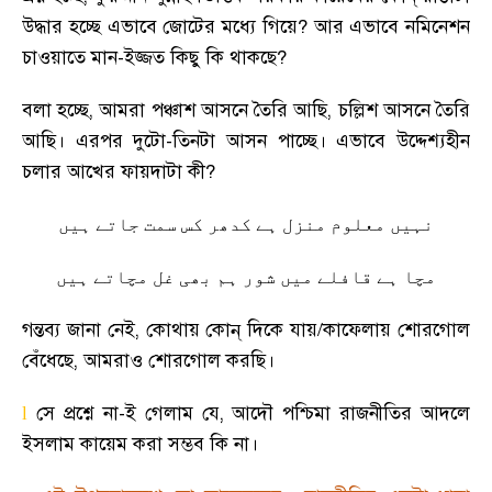
উদ্ধার হচ্ছে এভাবে জোটের মধ্যে গিয়ে
?
আর এভাবে নমিনেশন
চাওয়াতে মান-ইজ্জত কিছু কি থাকছে
?
বলা হচ্ছে
,
আমরা পঞ্চাশ আসনে তৈরি আছি
,
চল্লিশ আসনে তৈরি
আছি
।
এরপর দুটো-তিনটা আসন পাচ্ছে
।
এভাবে উদ্দেশ্যহীন
চলার আখের ফায়দাটা কী
?
نہیں معلوم منزل ہے کدھر کس سمت جاتے ہیں
مچا ہے قافلے ميں شور ہم بھی غل مچاتے ہیں
গন্তব্য জানা নেই
,
কোথায় কোন্ দিকে যায়/কাফেলায় শোরগোল
বেঁধেছে
,
আমরাও শোরগোল করছি
।
সে প্রশ্নে না-ই গেলাম যে
,
আদৌ পশ্চিমা রাজনীতির আদলে
l
ইসলাম কায়েম করা সম্ভব কি না
।