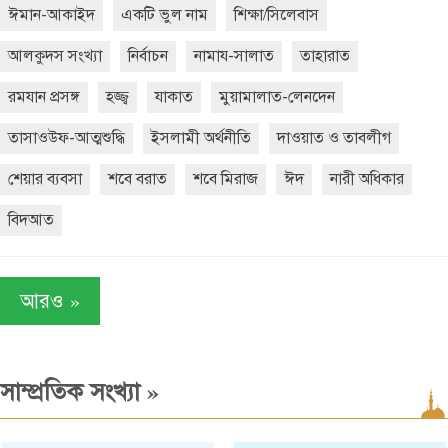
ঈমান-আকাইদ
একটি ভুল নাম
শিক্ষা/সিলেবাস
আলকুদস সংখ্যা
নির্বাচন
নামায-সালাত
তাহারাত
রমযান প্রসঙ্গ
হজ্জ্ব
যাকাত
মুয়ামালাত-লেনদেন
তাসাওউফ-আত্মশুদ্ধি
ইসলামী অর্থনীতি
দাওয়াত ও তাবলীগ
শেয়ার ব্যবসা
শবে বরাত
শবে মিরাজ
ঈদ
নারী অধিকার
বিদআত
»
আরও
»
সাম্প্রতিক সংখ্যা