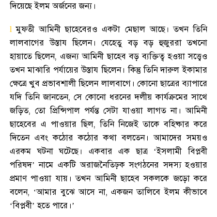
দিয়েছে ইলম অর্জনের জন্য
।
মুফতী আমিনী ছাহেবেরও একটা মেছাল আছে
।
তখন তিনি
l
লালবাগের উস্তায ছিলেন
।
যেহেতু বড় বড় হুজুররা তখনো
হায়াতে ছিলেন
,
এজন্য আমিনী ছাহেব বড় ব্যক্তিত্ব হওয়া সত্ত্বেও
তখন মাঝারি পর্যায়ের উস্তায ছিলেন
।
কিন্তু তিনি দারুল ইকামার
ক্ষেত্রে খুব প্রভাবশালী ছিলেন লালবাগে
।
কোনো ছাত্রের ব্যাপারে
যদি তিনি জানতেন
,
সে কোনো ধরনের দলীয় কার্যক্রমের সাথে
জড়িত
,
তো প্রিন্সিপাল পর্যন্ত সেটা যাওয়া লাগত না
।
আমিনী
ছাহেবের এ পাওয়ার ছিল
,
তিনি নিজেই তাকে বহিষ্কার করে
দিতেন এবং কঠোর কঠোর কথা বলতেন
।
আমাদের সময়ও
এরকম ঘটনা ঘটেছে
।
একবার এক ছাত্র ‘ইসলামী বিপ্লবী
পরিষদ’ নামে একটি অরাজনৈতিঢ়ক সংগঠনের সদস্য হওয়ার
প্রমাণ পাওয়া যায়
।
তখন আমিনী ছাহেব সকলকে জড়ো করে
বলেন
, ‘
আমার বুঝে আসে না
,
একজন তালিবে ইলম কীভাবে
‘বিপ্লবী’ হতে পারে
।
’