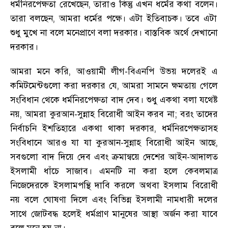
ধর্মনিরপেক্ষতা রেখেছেন
,
তারাও কিন্তু এখন ধর্মের কথা বলেন
।
তারা বলছেন
,
আমরা ধর্মের পক্ষে
।
এটা ইতিবাচক
।
তবে এটা
শুধু মুখে না বলে মনেপ্রাণে বলা দরকার
।
বাস্তবিক অর্থে দেখানো
দরকার
।
আমরা মনে করি
,
আওয়ামী লীগ-বিএনপি উভয় দলেরই এ
কমিটমেন্টগুলো করা দরকার যে
,
আমরা সামনে ক্ষমতায় গেলে
সংবিধান থেকে ধর্মনিরপেক্ষতা বাদ দেব
।
শুধু একথা বলা যথেষ্ট
নয়
,
আমরা কুরআন-সুন্নাহ বিরোধী আইন করব না
;
বরং তাদের
নির্বাচনি ইশতিহারে একথা থাকা দরকার
,
ধর্মনিরপেক্ষতাসহ
সংবিধানে আরও যা যা কুরআন-সুন্নাহ বিরোধী আইন আছে
,
সবগুলো বাদ দিয়ে দেব এবং ক্রমান্বয়ে দেশের আইন-আদালত
ইসলামী ধাঁচে সাজাব
।
এমনটি না করা হলে কেবলমাত্র
নিজেদেরকে ইসলামপন্থি দাবি করলে অথবা ইসলাম বিরোধী
নয় বলে ঘোষণা দিলে এবং বিভিন্ন ইসলামী নামধারী দলের
সাথে জোটবদ্ধ হলেই ধর্মপ্রাণ মানুষের আস্থা অর্জন করা যাবে