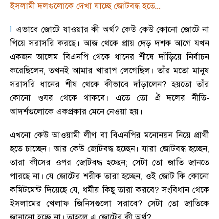
ইসলামী দলগুলোকে দেখা যাচ্ছে জোটবদ্ধ হতে...
এভাবে জোটে যাওয়ার কী অর্থ
?
কেউ কেউ কোনো জোটে না
l
গিয়ে সরাসরি করছে
।
আজ থেকে প্রায় দেড় দশক আগে যখন
একজন আলেম বিএনপি থেকে ধানের শীষে দাঁড়িয়ে নির্বাচন
করেছিলেন
,
তখনই আমার খারাপ লেগেছিল
।
তাঁর মতো মানুষ
সরাসরি ধানের শীষ থেকে কীভাবে দাঁড়ালেন
?
হয়তো তাঁর
কোনো ওযর থেকে থাকবে
।
এতে তো ঐ দলের নীতি-
আদর্শগুলোকে একপ্রকার মেনে নেওয়া হয়
।
এখনো কেউ আওয়ামী লীগ বা বিএনপির মনোনয়ন নিয়ে প্রার্থী
হতে চাচ্ছেন
।
আর কেউ জোটবদ্ধ হচ্ছেন
।
যারা জোটবদ্ধ হচ্ছেন
,
তারা কীসের ওপর জোটবদ্ধ হচ্ছেন
;
সেটা তো জাতি জানতে
পারছে না
।
যে জোটের শরীক তারা হচ্ছেন
,
ওই জোট কি কোনো
কমিটমেন্ট দিয়েছে যে
,
ধর্মীয় কিছু তারা করবে
?
সংবিধান থেকে
ইসলামের খেলাফ জিনিসগুলো সরাবে
?
সেটা তো জাতিকে
জানানো হচ্ছে না
।
তাহলে এ জোটের কী অর্থ
?