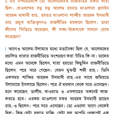
এই উপমহাদেশে তো আলেমদেরও রাজনীতির একটা ধারা
n
ছিল
।
দেওবন্দের বড় বড় আলেম হযরত মাওলানা হুসাইন
আহমদ মাদানী রাহ.
,
হযরত মাওলানা শাব্বীর আহমদ উসমানী
রাহ. প্রমুখ ব্যক্তিত্বগণও রাজনীতির ময়দানে ছিলেন
।
তারা
কীসের ভিত্তিতে করেছেন
,
কী লক্ষ্য-উদ্দেশ্যকে সামনে রেখে
করেছেন
?
আগেও আলেম-উলামার মধ্যে মতানৈক্য ছিল যে
,
আলেমদের
l
প্রচলিত ধারার রাজনীতিতে অংশগ্রহণ করা উচিত কি না
।
তাদের
মধ্যে এমন অনেকে ছিলেন
,
যারা হয়তো কিছুদিন রাজনীতিতে
ছিলেন
,
পরে সরে গেছেন
।
যেমন মুফতী শফী রাহ.
।
তিনি
একসময় শাব্বির আহমদ উসমানী রাহ.-এর সাথে জমিয়তে
উলামায়ে ইসলামে ছিলেন
।
পরে ঐ ময়দান থেকে সরে এসেছেন
।
মনে করেছেন
,
তালীম
,
দাওয়াত ও এসলাহের অঙ্গনেই কাজ
করতে হবে
।
এরকম মাওলানা যফর আহমদ উসমানী ছাহেব
রাহ.-ও ছিলেন
।
পরে সরে এসেছেন
।
তো এগুলো আগে থেকেই
ছিল
।
কিন্তু যেটা বলতে চাচ্ছি
,
সেটা হল আপনি প্রেক্ষাপট এক