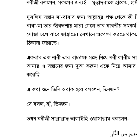
নবীজী বললেন
,
সকলের জন্যই
।
মুস্তাদরাকে হাকেম
,
হা
–
মুসলিম সন্তান মা-বাবার জন্য আল্লাহর পক্ষ থেকে কী
বাবা-মা তার জীবদ্দশায় মারা গেলে তার যাবতীয় সৎকর্
সোজা চলে যাবে জান্নাতে
।
সেখানে অপেক্ষা করতে থাকব
ঠিকানা জান্নাতে
।
একবার এক নারী তার বাচ্চাকে সঙ্গে নিয়ে নবী কারীম সা
আমার এ সন্তানের জন্য দুআ করুন! একে নিয়ে আমা
করেছি
।
এ কথা শুনে তিনি অবাক হয়ে বললেন
,
তিনজন
?
সে বলল
,
হাঁ
,
তিনজন
।
তখন নবীজী সাল্লাল্লাহু আলাইহি ওয়াসাল্লাম বললেন
–
.
دِيدٍ
مِنَ
النَّارِ