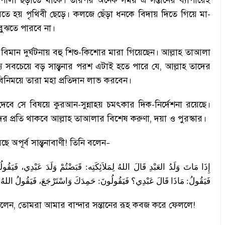
ালপালা ছড়াতে থাকে
।
তারপর অনেক সময় এ সন্তানের ব্যাপারেই
তে হয় পৃথিবী ছেড়ে
।
কলজে ছেঁড়া ধনকে বিদায় দিতে গিয়ে মা-
বুঝতে পারবে না
।
তিক বিমান দুর্ঘটনায় বহু শিশু-কিশোর মারা গিয়েছেন
।
আল্লাহ তাআলা
 সবচেয়ে বড় সান্ত্বনার পরশ এটাই হতে পারে যে
,
আল্লাহ তাদের
বিনিময়ে তারা মহা প্রতিদান লাভ করবেন
।
 দেবে সে বিষয়ে কুরআন-সুন্নাহ্য় চমৎকার দিক-নির্দেশনা রয়েছে
।
ের প্রতি থাকবে আল্লাহ তাআলার বিশেষ করুণা
,
দয়া ও পুরস্কার
।
 অপূর্ব সান্ত্বনাবাণী! তিনি বলেন
–
فَيَقُول
عَبْدِي،
وَلَدَ
قَبَضْتُمْ
:
لِمَلاَئِكَتِه
اللهُ
قَالَ
العَبْدِ
وَلَدُ
مَاتَ
إِذَا
:
اللهُ
فَيَقُولُ
وَاسْتَرْجَعَ،
حَمِدَكَ
:
فَيَقُولُونَ
عَبْدِي؟
قَالَ
مَاذَا
:
فَيَقُولُ
বলেন
,
তোমরা আমার বান্দার সন্তানের রূহ কবজ করে ফেললে!