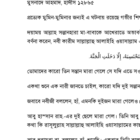
মুসনাদে আহমাদ
,
হাদীস ১২৮৬৫
প্রত্যেক মুমিন-মুমিনার জন্যই এ ঘটনায় রয়েছে গভীর শিক
দয়াময় আল্লাহ সন্তানহারা মা-বাবাকে আখেরাতে অভাবনীয়
বর্ণনা করেন
,
নবী কারীম সাল্লাল্লাহু আলাইহি ওয়াসাল্
.
َتَحْتَسِبَهُ
إِلّا
دَخَلَتِ
الْجَنَّةَ
তোমাদের কারো তিন সন্তান মারা গেলে সে যদি এতে 
একথা শুনে এক নারী জানতে চাইল
,
কারো যদি দুই সন্তা
জবাবে নবীজী বললেন
,
হাঁ
,
এমনকি দুইজন মারা গেলেও
আবু হাস্সান রাহ.-এর দুই ছেলে মারা গেল
।
তিনি আবু 
কথা কি রাসূলুল্লাহ সাল্লাল্লাহু আলাইহি ওয়াসাল্লামের ক