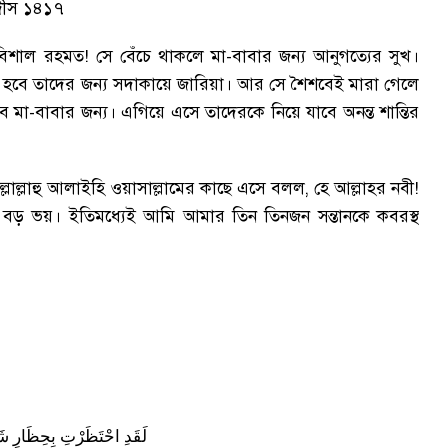
দীস ১৪১৭
 বিশাল রহমত! সে বেঁচে থাকলে মা-বাবার জন্য আনুগত্যের সুখ
।
ম হবে তাদের জন্য সদাকায়ে জারিয়া
।
আর সে শৈশবেই মারা গেলে
ে মা-বাবার জন্য
।
এগিয়ে এসে তাদেরকে নিয়ে যাবে অনন্ত শান্তির
ল্লাল্লাহু আলাইহি ওয়াসাল্লামের কাছে এসে বলল
,
হে আল্লাহর নবী!
র বড় ভয়
।
ইতিমধ্যেই আমি আমার তিন তিনজন সন্তানকে কবরস্থ
لَقَدِ
احْتَظَرْتِ
بِحِظَارٍ
شَ