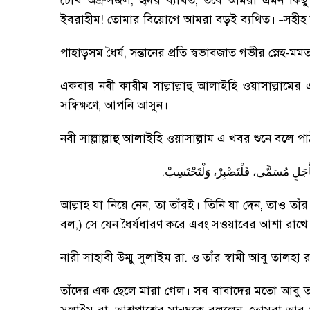
চোখ অশ্রুসজল
,
হৃদয় ব্যথিত
,
তবে আমরা এমন কিছু
ইবরাহীম! তোমার বিয়োগে আমরা বড়ই ব্যথিত
।
সহীহ
–
পাহাড়সম ধৈর্য
,
সন্তানের প্রতি স্বভাবজাত গভীর স্নেহ-ম
একবার নবী কারীম সাল্লাল্লাহু আলাইহি ওয়াসাল্লামের
সন্ধিক্ষণে
,
আপনি আসুন
।
নবী সাল্লাল্লাহু আলাইহি ওয়াসাল্লাম এ খবর শুনে বলে প
.
أَجَلٍ
مُسَمًّى،
فَلْتَصْبِرْ،
وَلْتَحْتَسِبْ
আল্লাহ যা নিয়ে নেন
,
তা তাঁরই
।
তিনি যা দেন
,
তাও তাঁর
বল
,)
সে যেন ধৈর্যধারণ করে এবং সওয়াবের আশা রাখে
নারী সাহাবী উম্মু সুলাইম রা. ও তাঁর স্বামী আবু তালহা
তাঁদের এক ছেলে মারা গেল
।
সব বাবাদের মতো আবু ত