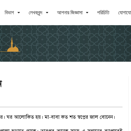
বিভাগ
লেখকবৃন্দ
আপনার জিজ্ঞাসা
পরিচিতি
যোগায
ন
রে
।
ঘর আলোকিত হয়
।
মা-বাবা কত শত স্বপ্নের জাল বোনেন
।