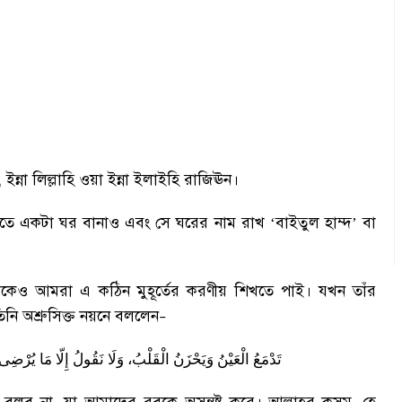
,
ইন্না লিল্লাহি ওয়া ইন্না ইলাইহি রাজিঊন
।
নাতে একটা ঘর বানাও এবং সে ঘরের নাম রাখ ‘বাইতুল হাম্দ’ বা
াত থেকেও আমরা এ কঠিন মুহূর্তের করণীয় শিখতে পাই
।
যখন তাঁর
নি অশ্রুসিক্ত নয়নে বললেন
–
تَدْمَعُ
الْعَيْنُ
وَيَحْزَنُ
الْقَلْبُ،
وَلَا
نَقُولُ
إِلّا
مَا
يُرْضِى