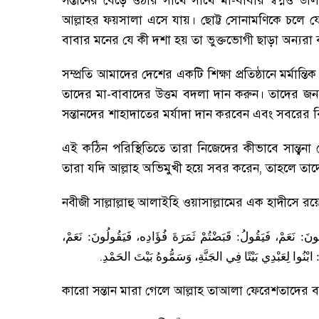
সন্তানের বেড়ে ওঠার সাথে সাথে মা-বাবার স্বপ্নও ড
আল্লাহর ফয়সালা এসে যায়
।
ছোট্ট সোনামণিকে চলে যে
বাবার মনের যে কী দশা হয় তা ভুক্তভোগী ছাড়া অন্যরা 
সম্প্রতি আমাদের দেশের একটি শিক্ষা প্রতিষ্ঠানে মর্মান্
তাদের মা-বাবাদের উত্তম বদলা দান করুন
।
তাদের জন্য
সন্তানদের শাহাদাতের মর্যাদা দান করবেন এবং সবরের 
এই কঠিন পরিস্থিতিতে তারা নিজেদের কীভাবে সান্ত্বনা
তারা যদি আল্লাহ অভিমুখী হয়ে সবর করেন
,
তাহলে তাদ
নবীজী সাল্লাল্লাহু আলাইহি ওয়াসাল্লামের এক হাদীসে রয়েছে
نَعَمْ،
:
فَيَقُولُونَ
فُؤَادِه،
ثَمَرَةَ
قَبَضْتُمْ
:
فَيَقُولُ
نَعَمْ،
:
ُونَ
.
ابْنُوا
لِعَبْدِي
بَيْتًا
فِي
الجَنَّةِ،
وَسَمُّوهُ
بَيْتَ
الحَمْدِ
কারো সন্তান মারা গেলে আল্লাহ তাআলা ফেরেশতাদের 