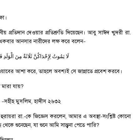
্ষা
।
 প্রতিদান দেওয়ার প্রতিশ্রুতি দিয়েছেন
।
আবু সাঈদ খুদরী রা.
লাম একবার আনসার নারীদের লক্ষ করে বলেন
–
لَا
يَمُوتُ
لِإِحْدَاكُنَّ
ثَلَاثَةٌ
مِنَ
الْوَلَدِ
ف،
সওয়াবের আশা করে
,
তাহলে অবশ্যই সে জান্নাতে প্রবেশ করবে
।
ন মারা যায়
?
।
সহীহ মুসলিম
,
হাদীস ২৬৩২
–
হুরায়রা রা.-কে জিজ্ঞেস করলেন
,
আমার এ অবস্থা-সংশ্লিষ্ট কোনো
াছ থেকে শুনেছেন
,
যা শুনে আমি সান্ত্বনা পেতে পারি
?