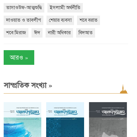
তাসাওউফ-আত্মশুদ্ধি
ইসলামী অর্থনীতি
দাওয়াত ও তাবলীগ
শেয়ার ব্যবসা
শবে বরাত
শবে মিরাজ
ঈদ
নারী অধিকার
বিদআত
»
আরও
»
সাম্প্রতিক সংখ্যা