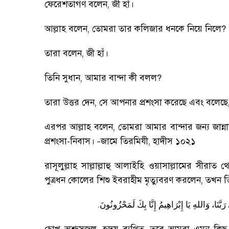
ফেরেশতাগণ বলেন
,
জী হাঁ
।
আল্লাহ বলেন
,
তোমরা তার কলিজার ধনকে নিয়ে নিলে
?
তারা বলেন
,
জী হাঁ
।
তিনি সুধান
,
আমার বান্দা কী বলল
?
তারা উত্তর দেন
,
সে আপনার প্রশংসা করেছে এবং বলেছে
এরপর আল্লাহ বলেন
,
তোমরা আমার বান্দার জন্য জান্
প্রশংসা-নিবাস
।
জামে তিরমিযী
,
হাদীস ১০২১
–
রাসূলুল্লাহ সাল্লাল্লাহু আলাইহি ওয়াসাল্লামের সীর
পুত্রধন কোলের শিশু ইবরাহীম মৃত্যুবরণ করলেন
,
তখন তি
.
رَبَّنَا،
وَاللهِ
يَا
إِبْرَاهِيمُ
إِنَّا
بِكَ
لَمَحْزُونُونَ