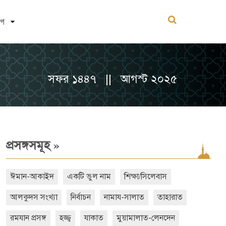
োগ
সফর ১৪৪৭ || আগস্ট ২০২৫
»
প্রসঙ্গসমূহ
ঈমান-আকাইদ
একটি ভুল নাম
শিক্ষা/সিলেবাস
আলকুদস সংখ্যা
নির্বাচন
নামায-সালাত
তাহারাত
রমযান প্রসঙ্গ
হজ্জ্ব
যাকাত
মুয়ামালাত-লেনদেন