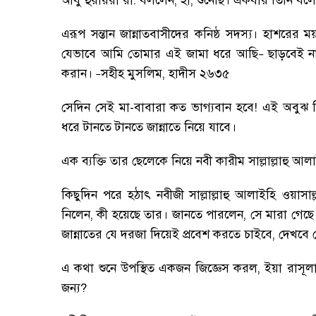
আবু হুরায়রা রা. বললেন
,
হাঁ
,
শুনেছি
।
একবার তিনি বলে
এরূপ সন্তান জান্নাতবাসীদের কনিষ্ঠ সদস্য
।
হাশরের ময়
যেভাবে আমি তোমার এই জামা ধরে আছি
ছাড়বেই ন
–
করান
।
সহীহ মুসলিম
,
হাদীস ২৬৩৫
–
সেদিন সেই মা-বাবারা কত ভাগ্যবান হবে! এই অবুঝ শ
ধরে টানতে টানতে জান্নাতে নিয়ে যাবে
।
এক ব্যক্তি তার ছেলেকে নিয়ে নবী কারীম সাল্লাল্লাহু 
কিছুদিন পরে হঠাৎ নবীজী সাল্লাল্লাহু আলাইহি ওয়াসাল
নিলেন
,
কী হয়েছে তার
।
জানতে পারলেন
,
সে মারা গেছে
জান্নাতের যে দরজা দিয়েই প্রবেশ করতে চাইবে
,
দেখবে 
এ কথা শুনে উপস্থিত একজন জিজ্ঞেস করল
,
ইয়া রাসূলা
জন্য
?