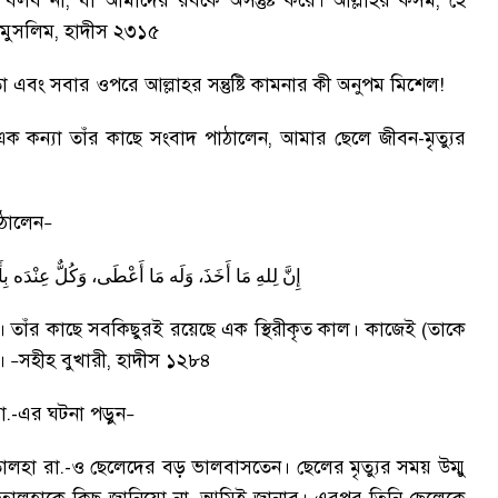
 বলব না
,
যা আমাদের রবকে অসন্তুষ্ট করে
।
আল্লাহর কসম
,
হে
 মুসলিম
,
হাদীস ২৩১৫
মতা এবং সবার ওপরে আল্লাহর সন্তুষ্টি কামনার কী অনুপম মিশেল!
 এক কন্যা তাঁর কাছে সংবাদ পাঠালেন
,
আমার ছেলে জীবন-মৃত্যুর
াঠালেন
–
إِنَّ
لِلهِ
مَا
أَخَذَ،
وَلَه
مَا
أَعْطَى،
وَكُلٌّ
عِنْدَه
بِ
।
তাঁর কাছে সবকিছুরই রয়েছে এক স্থিরীকৃত কাল
।
কাজেই (তাকে
।
সহীহ বুখারী
,
হাদীস ১২৮৪
–
 রা.-এর ঘটনা পড়ুন
–
ালহা রা.-ও ছেলেদের বড় ভালবাসতেন
।
ছেলের মৃত্যুর সময় উম্মু