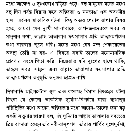
মধ্যে আক্ষেপ ও দুঃখবোধ ছড়িয়ে পড়ে
।
বহু মানুষের মনের মধ্যে
বহু দিন পর্যন্ত বিরাজ করে অস্থিরতা ও মনভাঙা এক অবর্ণনীয়
হাল
।
এইসব স্বাভাবিক ঘটনা
।
কিন্তু অত্যন্ত খেয়াল রাখার বিষয়
হচ্ছে
,
আমরা যেন দুঃখী মা-বাবাকে
,
আপনজনদেরকে সবর ও
সান্ত্বনার কথা
,
আল্লাহ তাআলার ফয়সালার প্রতি আত্মসমর্পণের
কথা বারবার তুলে ধরি
।
মনের মধ্যে যেন মন্দ শেকায়েতের
অবস্থা তৈরি না হয়
এ বিষয়ে সবাই তাদের মনোমানসিক
–
প্রেরণায় সহযোগিতা করি
।
নিজেরাও যদি দুঃখের হালে থাকি
,
তাহলে সবর
,
সান্ত্বনা এবং আল্লাহ তাআলার ফয়সালার প্রতি
আত্মসমর্পণের অনুভূতি-অনুভব জাগ্রত রাখি
।
দিয়াবাড়ি মাইলস্টোন স্কুল এন্ড কলেজে বিমান বিধ্বস্তের ঘটনা
কিংবা যে কোনো আকস্মিক দুর্যোগ-বিপর্যয়ে যারা ব্যথাতুর
পরিস্থিতির মধ্যে আছেন
,
অস্থিরতার মধ্যে আছেন
তাদের জন্য বড়
–
একটি সান্ত্বনার জায়গা হল
,
এই দুনিয়ায় আল্লাহ তাআলার সবচেয়ে
প্রিয় বান্দারা হচ্ছেন তাঁর নবী-রাসূলগণ
।
তাঁরাও পার্থিব দুঃখদুর্দশা
,