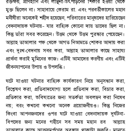
রক্তক্ষয়
,
প্রাণহানি এবং লাঞ্ছনা-উৎপীড়নের শিকার হওয়া থেকে
মুক্ত ছিলেন না
।
সাহাবায়ে কেরাম রা. এবং পরবর্তীকালের মহান
মনীষীরা অনেকেই শহীদ হয়েছেন
,
পরিবারের মানুষদের হারিয়েছেন
বেদনাদায়ক ঘটনায়
যার বাহ্যিক কোনো দায় তাদের ছিল না
।
–
কিন্তু তাঁরা সবর করেছেন
।
উত্তম থেকে উত্তম পুরস্কার পেয়েছেন
।
আল্লাহ তাআলার পক্ষ থেকে আগত নিআমতে শোকর আদায় করা
এবং দুঃখ-বেদনায় সবর করা
,
আল্লাহ তাআলার কাছে সাহায্য
প্রার্থনা করাই মুমিনের কাজ
।
এটিই আমাদের করণীয় এবং এটিই
জীবনযাপনের উপায় ও উপলব্ধি
।
ঘটে যাওয়া ঘটনার বাহ্যিক কার্যকারণ নিয়ে অনুসন্ধান করা
,
বিশ্লেষণ করা
,
প্রতিবাদযোগ্য হলে প্রতিবাদ করা
,
বিচার করা
,
প্রতিকার করা
,
ভবিষ্যতের জন্য সতর্কতা অবলম্বন করা নিষেধ
নয়
;
বরং কখনো কখনো অনেক প্রয়োজনীয়ও
।
কিন্তু নিজের
কিংবা আপনজনদের ওপর ঘটে যাওয়া বেদনাদায়ক দুর্ঘটনা-
বিপদের জন্য মনের গহীনে সব সময় মহান রব আল্লাহ
তাআলার কাছে আত্মসমর্পণের অবস্থায় থাকাটা জরুরি
।
মানতে