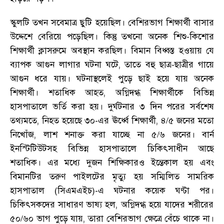
স্কুলটি তখন সবেমাত্র ছুটি হয়েছিল
।
বেশিরভাগ শিক্ষার্থী বাসার
উদ্দেশে বেরিয়ে পড়েছিল
।
কিন্তু তখনো অনেক শিশু-কিশোর
শিক্ষার্থী ক্লাসরুমে অবস্থান করছিল
।
বিমান বিধ্বস্ত হওয়ায় যে
ব্যাপক আগুন লাগার ঘটনা ঘটে
,
তাতে বহু ছাত্র-ছাত্রীর গায়ে
আগুন ধরে যায়
।
ঘটনাস্থলেই পুড়ে ছাই হয়ে যায় অনেক
শিক্ষার্থী
।
শতাধিক আহত
,
অগ্নিদগ্ধ শিক্ষার্থীকে বিভিন্ন
হাসপাতালে ভর্তি করা হয়
।
দুর্ঘটনার ৩ দিন পরের সর্বশেষ
তথ্যমতে
,
নিহত হয়েছে ৩০-এর ঊর্ধ্বে শিক্ষার্থী
,
৪/৫ জনের মতো
নিখোঁজ
,
লাশ শনাক্ত করা যাচ্ছে না ৫/৬ জনের
।
বার্ন
ইনস্টিটিউটসহ বিভিন্ন হাসপাতালে চিকিৎসাধীন আছে
শতাধিক
।
এর মধ্যে দুজন শিক্ষিকারও ইন্তেকাল হয় এবং
বিমানটির তরুণ পাইলটের মৃত্যু হয় সম্মিলিত সামরিক
হাসপাতাল (সিএমএইচ)-এ ঘটনার কয়েক ঘণ্টা পর
।
চিকিৎসকদের সাধারণ ভাষ্য হল
,
অগ্নিদগ্ধ হয়ে যাদের শরীরের
৫০/৬০ ভাগ পুড়ে যায়
,
তারা বেশিরভাগ ক্ষেত্রে বেঁচে থাকে না
।