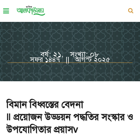
বর্ষ: ২১, সংখ্যা: ০৮
সফর ১৪৪৭ || আগস্ট ২০২৫
বিমান বিধ্বস্তের বেদনা
‖ প্রয়োজন উড্ডয়ন পদ্ধতির সংস্কার ও
উপযোগিতার প্রয়াসv