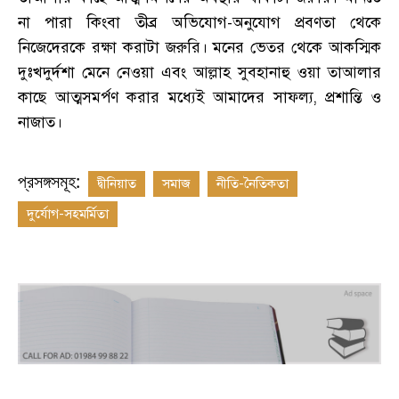
না পারা কিংবা তীব্র অভিযোগ-অনুযোগ প্রবণতা থেকে
নিজেদেরকে রক্ষা করাটা জরুরি
।
মনের ভেতর থেকে আকস্মিক
দুঃখদুর্দশা মেনে নেওয়া এবং আল্লাহ সুবহানাহু ওয়া তাআলার
কাছে আত্মসমর্পণ করার মধ্যেই আমাদের সাফল্য
,
প্রশান্তি ও
নাজাত
।
প্রসঙ্গসমূহ:
দ্বীনিয়াত
সমাজ
নীতি-নৈতিকতা
দুর্যোগ-সহমর্মিতা