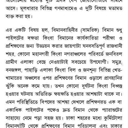
আলোচনার মধ্যেও দুটি প্রসঙ্গ বেশ জোরালোভাবে সামনে
আসে
।
মূলধারার বিভিন্ন গণমাধ্যমেও এ দুটি বিষয়ে মতামত
ব্যক্ত করা হয়
।
এর একটি বিষয় হল
,
বিমানবাহিনীর (সামরিক) বিমান শুধু
পাইলটের দক্ষতা কিংবা বিমানের কার্যকারিতা পরীক্ষা ও
প্রশিক্ষণের জন্য উড্ডয়ন করার জায়গাটা ঘনবসতিপূর্ণ রাজধানী
শহর
,
কোনো মহানগরী কিংবা নগরাঞ্চলের পরিবর্তে জনবিরল
গ্রামীণ এলাকা বেছে নেওয়াটাই সবচেয়ে উপযোগী
।
সমুদ্র
,
বনজঙ্গল
,
পাহাড়ি এলাকা কিংবা বিল ও জনশূন্য বিভিন্ন খেত-
খামারের অঞ্চলের ওপর প্রশিক্ষণের বিমান ওড়ালে প্রাণহানির
ঝুঁকি অনেক কমে যায়
।
তখন কোনো দুর্ঘটনা কিংবা বিধ্বস্ত
হওয়ার ঘটনায় অতিরিক্ত ক্ষয়ক্ষতি হওয়ার আশঙ্কাটা থাকে না
।
এমন পরিস্থিতিতে বিপদের আশঙ্কা দেখলে প্রশিক্ষণরত এক বা
একাধিক পাইলটের পক্ষেও দ্রুত বিমান থেকে প্যারাশুটের
সাহায্যে নেমে পড়া সহজ হয়
।
ঢাকা শহরের মধ্যে কুর্মিটোলা
বিমানঘাঁটি থেকে প্রশিক্ষণের বিমান পরিচালনা এবং ঢাকার