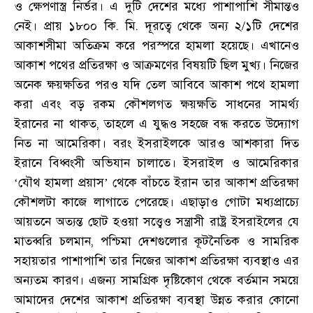
ও ক্ষেপণাস্ত্র নির্ভর
।
এ দুটি দেশের মধ্যে পাশাপাশি সীমান্তও
নেই
।
প্রায় ১৮০০ কি. মি. দূরত্বে থেকে অন্য ২/১টি দেশের
আকাশসীমা অতিক্রম করে পরস্পরে হামলা হয়েছে
।
এখানেও
আকাশ পথের প্রতিরক্ষা ও আক্রমণের বিষয়টি ছিল মুখ্য
।
নিজের
অনেক ক্ষয়ক্ষতির পরও যদি তেল আবিবে আকাশ পথে হামলা
করা এবং বড় রকম কৌশলগত ক্ষয়ক্ষতি সাধনের সামর্থ্য
ইরানের না থাকত
,
তাহলে এ যুদ্ধও সহজে বন্ধ করতে উদ্যোগ
নিত না আমেরিকা
।
বরং ইসরাইলকে আরও আশকারা দিত
ইরানে বিধ্বংসী অভিযান চালাতে
।
ইসরাইল ও আমেরিকার
‘যৌথ হামলা প্রয়াস’ থেকে বাঁচতে ইরান তার আকাশ প্রতিরক্ষা
কৌশলটা কাজে লাগাতে পেরেছে
।
এছাড়াও গোটা মধ্যপ্রাচ্যে
আয়তনে অত্যন্ত ছোট হওয়া সত্ত্বেও সন্ত্রাসী রাষ্ট্র ইসরাইলের যে
মাতব্বরি চলমান
,
পশ্চিমা দেশগুলোর কূটনৈতিক ও সামরিক
সহায়তার পাশাপাশি তার নিজের আকাশ প্রতিরক্ষা ব্যবস্থাও এর
অন্যতম কারণ
।
এজন্য সামগ্রিক দৃষ্টিকোণ থেকে বর্তমান সময়ে
আমাদের দেশের আকাশ প্রতিরক্ষা ব্যবস্থা উন্নত করার কোনো