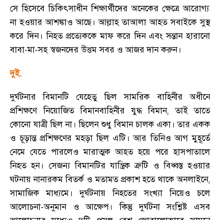
সে হিসেবে চিকিৎসাধীন শিক্ষার্থীদের অনেকের ক্ষেত্রে আরোগ্য
না হওয়ার আশঙ্কাও আছে
।
আল্লাহ তাআলা আহত সবাইকে সুস্থ
করে দিন
।
নিহত প্রত্যেককে মাফ করে দিন এবং সন্তান হারানো
বাবা-মা-সহ স্বজনদের উত্তম সবর ও আজর দান করুন
।
দুই.
দুর্ঘটনার বিমানটি যেহেতু ছিল সামরিক বাহিনীর অধীনে
প্রশিক্ষণে নিয়োজিত বিমানবাহিনীর যুদ্ধ বিমান
,
তাই তাতে
কোনো যাত্রী ছিল না
।
ছিলেন শুধু বিমান চালক একা
।
তার একক
ও চূড়ান্ত প্রশিক্ষণের মহড়া ছিল এটি
।
আর তিনিও আগ মুহূর্তে
নেমে যেতে পারলেও মারাত্মক আহত হয়ে পরে হাসপাতালে
নিহত হন
।
সেজন্য বিমানটির যান্ত্রিক ত্রুটি ও বিধ্বস্ত হওয়ার
ঘটনায় নানারকম বিতর্ক ও মতামত প্রকাশ হতে থাকে অনলাইনে
,
সামাজিক মাধ্যমে
।
দুর্ঘটনায় নিহতের সংখ্যা নিয়েও চলে
আলোচনা-অনুমান ও আক্ষেপ
।
কিন্তু দুর্ঘটনা সংশ্লিষ্ট এসব