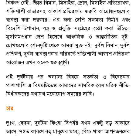
বিকল্প নেই
।
উন্নত বিমান
,
মিসাইল
,
ড্রোন
,
মিসাইল প্রতিরোধক
,
শক্তিশালী রাডারসহ আকাশ প্রতিরক্ষায় জরুরি আয়োজনগুলোর
ব্যবস্থা করা দরকার
।
এর জন্য দেশি সক্ষমতা নির্মাণ এবং
বিদেশি উপাদান
,
যন্ত্র ও প্রযুক্তি সংগ্রহের চেষ্টা করা উচিত
।
মুসলিমপ্রধান দেশ হিসেবে আঞ্চলিক ও আন্তর্জাতিক দুষ্ট
চোখগুলোর শ্যেনদৃষ্টি থেকে আমরা মুক্ত নই
।
দুর্বল বিমান
,
দুর্বল
প্রশিক্ষণ
,
দুর্বল ব্যবস্থাপনার পরিবর্তে শক্তিশালী আকাশ প্রতিরক্ষা
আয়োজন এখন অনেক গুরুত্বপূর্ণ
।
এই দুর্ঘটনার পর অন্যান্য বিষয়ে সতর্কতা ও বিবেচনার
পাশাপাশি এ বিষয়টিতেও আমাদের সামরিক-বেসামরিক নীতি-
নির্ধারকদের যথাযথ মনোযোগ সময়ের দাবি
।
চার.
দুঃখ
,
বেদনা
,
দুর্ঘটনা কিংবা বিপর্যয় যখন একটু বড় আকারে
আসে
,
সঙ্গত কারণে বহু মানুষের মধ্যে
,
বেঁচে থাকা আপনজনদের