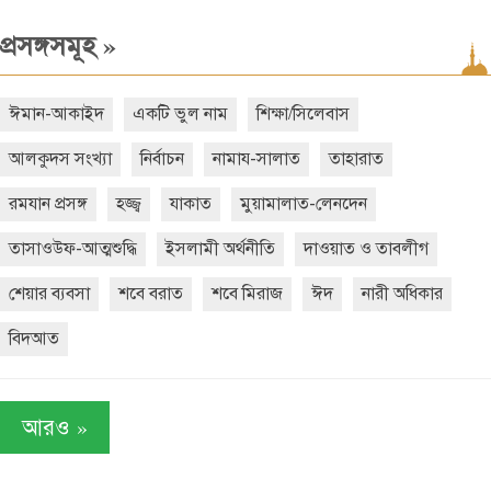
»
প্রসঙ্গসমূহ
ঈমান-আকাইদ
একটি ভুল নাম
শিক্ষা/সিলেবাস
আলকুদস সংখ্যা
নির্বাচন
নামায-সালাত
তাহারাত
রমযান প্রসঙ্গ
হজ্জ্ব
যাকাত
মুয়ামালাত-লেনদেন
তাসাওউফ-আত্মশুদ্ধি
ইসলামী অর্থনীতি
দাওয়াত ও তাবলীগ
শেয়ার ব্যবসা
শবে বরাত
শবে মিরাজ
ঈদ
নারী অধিকার
বিদআত
»
আরও