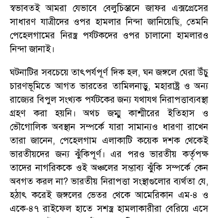
স্বভাবতই আমরা যেভাবে বেলুচিস্তানে জাফর এক্সপ্রেসের
সাধারণ যাত্রীদের ওপর হামলার নিন্দা জানিয়েছি
,
তেমনি
পেহেলগামের নিরস্ত্র পর্যটকদের ওপর চালানো হামলারও
নিন্দা জানাই
।
ঘটনাটির সবচেয়ে তাৎপর্যপূর্ণ দিক হল
,
ঘন জঙ্গলে ঘেরা উঁচু
চারণভূমিতে আগত ভারতের তামিলনাড়ু
,
মহারাষ্ট্র ও অন্য
রাজ্যের বিপুল সংখ্যক পর্যটকের জন্য যথাযথ নিরাপত্তাব্যবস্থা
গ্রহণ করা হয়নি
।
অথচ জম্মু কাশ্মীরের ইতিহাস ও
ভৌগোলিক অবস্থান সম্পর্কে যারা সামান্যও ধারণা রাখেন
তারা জানেন
,
পেহেলগাম এলাকাটি কয়েক দশক থেকেই
ভারতীয়দের জন্য ঝুঁকিপূর্ণ
।
এর পরও ভারতীয় কর্তৃপক্ষ
তাদের নাগরিককে ওই অঞ্চলের সম্ভাব্য ঝুঁকি সম্পর্কে কেন
অবগত করল না
?
ভারতীয় নিরাপত্তা সংস্থাগুলোর ব্যর্থতা যে
,
হঠাৎ করেই জঙ্গলের ভেতর থেকে আমেরিকান এম-৪ ও
একে-৪৭ রাইফেল হাতে সশস্ত্র হামলাকারীরা বেরিয়ে এসে