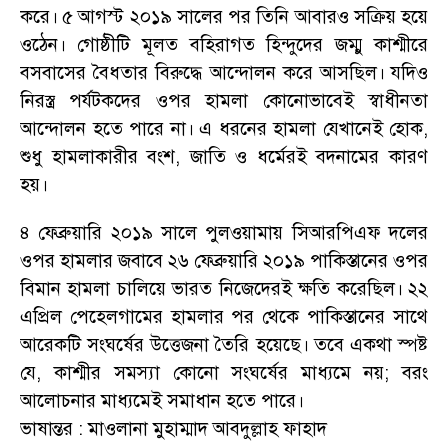
করে
।
৫ আগস্ট ২০১৯ সালের পর তিনি আবারও সক্রিয় হয়ে
ওঠেন
।
গোষ্ঠীটি মূলত বহিরাগত হিন্দুদের জম্মু কাশ্মীরে
বসবাসের বৈধতার বিরুদ্ধে আন্দোলন করে আসছিল
।
যদিও
নিরস্ত্র পর্যটকদের ওপর হামলা কোনোভাবেই স্বাধীনতা
আন্দোলন হতে পারে না
।
এ ধরনের হামলা যেখানেই হোক
,
শুধু হামলাকারীর বংশ
,
জাতি ও ধর্মেরই বদনামের কারণ
হয়
।
৪ ফেব্রুয়ারি ২০১৯ সালে পুলওয়ামায় সিআরপিএফ দলের
ওপর হামলার জবাবে ২৬ ফেব্রুয়ারি ২০১৯ পাকিস্তানের ওপর
বিমান হামলা চালিয়ে ভারত নিজেদেরই ক্ষতি করেছিল
।
২২
এপ্রিল পেহেলগামের হামলার পর থেকে পাকিস্তানের সাথে
আরেকটি সংঘর্ষের উত্তেজনা তৈরি হয়েছে
।
তবে একথা স্পষ্ট
যে
,
কাশ্মীর সমস্যা কোনো সংঘর্ষের মাধ্যমে নয়
;
বরং
আলোচনার মাধ্যমেই সমাধান হতে পারে
।
ভাষান্তর
:
মাওলানা মুহাম্মাদ আবদুল্লাহ ফাহাদ