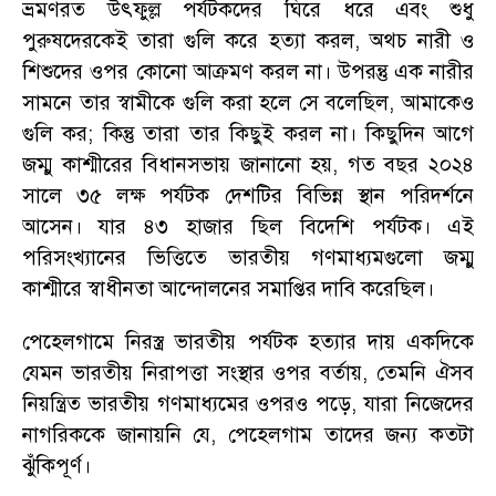
ভ্রমণরত উৎফুল্ল পর্যটকদের ঘিরে ধরে এবং শুধু
পুরুষদেরকেই তারা গুলি করে হত্যা করল
,
অথচ নারী ও
শিশুদের ওপর কোনো আক্রমণ করল না
।
উপরন্তু এক নারীর
সামনে তার স্বামীকে গুলি করা হলে সে বলেছিল
,
আমাকেও
গুলি কর
;
কিন্তু তারা তার কিছুই করল না
।
কিছুদিন আগে
জম্মু কাশ্মীরের বিধানসভায় জানানো হয়
,
গত বছর ২০২৪
সালে ৩৫ লক্ষ পর্যটক দেশটির বিভিন্ন স্থান পরিদর্শনে
আসেন
।
যার ৪৩ হাজার ছিল বিদেশি পর্যটক
।
এই
পরিসংখ্যানের ভিত্তিতে ভারতীয় গণমাধ্যমগুলো জম্মু
কাশ্মীরে স্বাধীনতা আন্দোলনের সমাপ্তির দাবি করেছিল
।
পেহেলগামে নিরস্ত্র ভারতীয় পর্যটক হত্যার দায় একদিকে
যেমন ভারতীয় নিরাপত্তা সংস্থার ওপর বর্তায়
,
তেমনি ঐসব
নিয়ন্ত্রিত ভারতীয় গণমাধ্যমের ওপরও পড়ে
,
যারা নিজেদের
নাগরিককে জানায়নি যে
,
পেহেলগাম তাদের জন্য কতটা
ঝুঁকিপূর্ণ
।