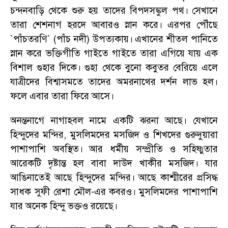
চন্দনবাড়ি থেকে শুরু হয় তাদের বিপদসঙ্কুল পথ
।
সেখানে
তারা শেশনাগ হরদে আবারও স্নান করে
।
এরপর পৌঁছে
`পাঁচতরণি` (পাঁচ নদী) উপত্যকায়
।
এখানের শীতল পানিতে
স্নান করে ভক্তিগীতি গাইতে গাইতে তারা এগিয়ে যায় এক
বিশাল গুহার দিকে
।
গুহা থেকে বুনো কবুতর বেরিয়ে এলে
যাত্রীদের বিশ্বাসমতে তাদের অমরনাথের দর্শন লাভ হল
।
ফলে এবার তারা ফিরে আসে
।
অনন্তনাগে নাগাহবল নামে একটি ঝরনা আছে
।
যেখানে
হিন্দুদের মন্দির
,
মুসলিমদের মসজিদ ও শিখদের গুরুদুয়ারা
পাশাপাশি অবস্থিত
।
আর ধর্মীয় সম্প্রীতি ও সহিষ্ণুতার
আরেকটি দৃষ্টান্ত হল বাবা দাউদ খাকীর মসজিদ
।
যার
আঙিনাতেই আছে হিন্দুদের মন্দির
।
আছে কাশ্মীরের প্রসিদ্ধ
সাধক সুফী রেশা মৌল-এর কবরও
।
মুসলিমদের পাশাপাশি
যার অনেক হিন্দু ভক্তও রয়েছে
।