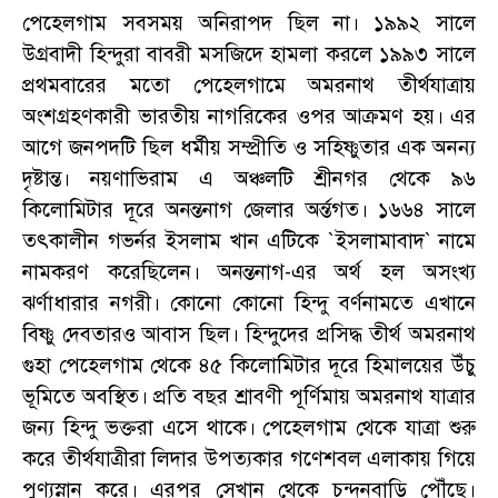
পেহেলগাম সবসময় অনিরাপদ ছিল না
।
১৯৯২ সালে
উগ্রবাদী হিন্দুরা বাবরী মসজিদে হামলা করলে ১৯৯৩ সালে
প্রথমবারের মতো পেহেলগামে অমরনাথ তীর্থযাত্রায়
অংশগ্রহণকারী ভারতীয় নাগরিকের ওপর আক্রমণ হয়
।
এর
আগে জনপদটি ছিল ধর্মীয় সম্প্রীতি ও সহিষ্ণুতার এক অনন্য
দৃষ্টান্ত
।
নয়ণাভিরাম এ অঞ্চলটি শ্রীনগর থেকে ৯৬
কিলোমিটার দূরে অনন্তনাগ জেলার অর্ন্তগত
।
১৬৬৪ সালে
তৎকালীন গভর্নর ইসলাম খান এটিকে
`ইসলামাবাদ` নামে
নামকরণ করেছিলেন
।
অনন্তনাগ-এর অর্থ হল অসংখ্য
ঝর্ণাধারার নগরী
।
কোনো কোনো হিন্দু বর্ণনামতে এখানে
বিষ্ণু দেবতারও আবাস ছিল
।
হিন্দুদের প্রসিদ্ধ তীর্থ অমরনাথ
গুহা পেহেলগাম থেকে ৪৫ কিলোমিটার দূরে হিমালয়ের উঁচু
ভূমিতে অবস্থিত
।
প্রতি বছর শ্রাবণী পূর্ণিমায় অমরনাথ যাত্রার
জন্য হিন্দু ভক্তরা এসে থাকে
।
পেহেলগাম থেকে যাত্রা শুরু
করে তীর্থযাত্রীরা লিদার উপত্যকার গণেশবল এলাকায় গিয়ে
পুণ্যস্নান করে
।
এরপর সেখান থেকে চন্দনবাড়ি পৌঁছে
।