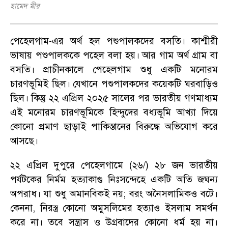
হামেদ মীর
পেহেলগাম-এর অর্থ হল পশুপালকদের বসতি
।
কাশ্মীরী
ভাষায় পশুপালককে পহেল বলা হয়
।
আর গাম অর্থ গ্রাম বা
বসতি
।
প্রাচীনকালে পেহেলগাম শুধু একটি মনোরম
চারণভূমিই ছিল
।
যেখানে পশুপালকদের কয়েকটি ঘরবাড়িও
ছিল
।
কিন্তু ২২ এপ্রিল ২০২৫ সালের পর ভারতীয় গণমাধ্যম
এই মনোরম চারণভূমিকে হিন্দুদের বধ্যভূমি আখ্যা দিয়ে
কোনো প্রমাণ ছাড়াই পাকিস্তানের বিরুদ্ধে অভিযোগ করে
আসছে
।
২২ এপ্রিল দুপুরে পেহেলগামে (২৬/) ২৮ জন ভারতীয়
পর্যটকের নির্মম হত্যাকাণ্ড নিঃসন্দেহে একটি অতি জঘন্য
অপরাধ
।
যা শুধু অমানবিকই নয়
;
বরং অনৈসলামিকও বটে
।
কেননা
,
নিরস্ত্র কোনো অমুসলিমের হত্যাও ইসলাম সমর্থন
করে না
।
তবে সন্ত্রাস ও উগ্রবাদের কোনো ধর্ম হয় না
।