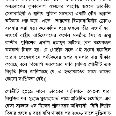
অনন্তনাগের কুকারনাগ অঞ্চলের পাহাড়ি জঙ্গলে ভারতীয়
সেনাবাহিনী ও স্থানীয় পুলিশ সদস্যরা একটি যৌথ তল্লাশি
অভিযান শুরু করে
।
এতে ভারতের বিমানবাহিনীর ড্রোনও
ব্যবহার করা হয়
।
কয়েকদিন ধরে জঙ্গলে তীব্র সংঘর্ষ হয়
।
সংঘর্ষে রাষ্ট্রীয় রাইফেলসের কর্ণেল মনপ্রীত সিং ও জম্মু
কাশ্মীর পুলিশের এসপি হুমায়ুন ভাটসহ বেশ কয়েকজন
কর্মকর্তা নিহত হয়
।
যে গোষ্ঠীর সঙ্গে এই সংঘর্ষ হয়েছিল
তারাই পেহেলগামে পর্যটকদের ওপর হামলার দায় স্বীকার
করেছে বলে বিজেপি সরকারের দাবি (যদিও গোষ্ঠীটি এক
বিবৃতি দিয়ে জানিয়েছে যে
,
এ হত্যাকাণ্ডের সাথে তাদের
কোনো সংশ্লিষ্টতা নেই
।
)
গোষ্ঠীটি ২০১৯ সালে ভারতের সংবিধানে ৩৭০নং ধারা
বিলুপ্তির পর
`মুহাজ মুজাহামত` নামে প্রতিষ্ঠিত হয়েছিল
।
এর
নেতা সাজ্জাদ গুল ছিলেন শ্রীনগরের অধিবাসী
।
যিনি দিল্লীর
তিহার জেলে ৪ বছর বন্দি থাকার পর ২০০৬ সালে মুক্তিলাভ