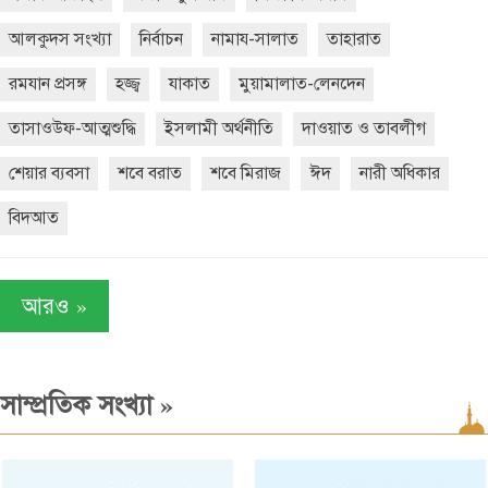
আলকুদস সংখ্যা
নির্বাচন
নামায-সালাত
তাহারাত
রমযান প্রসঙ্গ
হজ্জ্ব
যাকাত
মুয়ামালাত-লেনদেন
তাসাওউফ-আত্মশুদ্ধি
ইসলামী অর্থনীতি
দাওয়াত ও তাবলীগ
শেয়ার ব্যবসা
শবে বরাত
শবে মিরাজ
ঈদ
নারী অধিকার
বিদআত
»
আরও
»
সাম্প্রতিক সংখ্যা