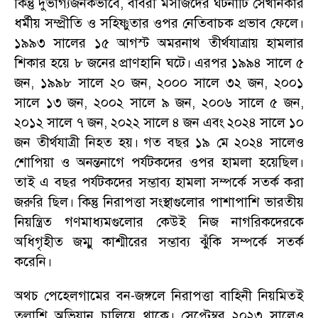
কিন্তু দুর্ভাগ্যজনকভাবে
,
বাবরী মসজিদের ঘটনাটি সেখানকার
ধর্মীয় সম্প্রীতি ও সহিষ্ণুতার ওপর নেতিবাচক প্রভাব ফেলে
।
১৯৯৩ সালের ১৫ আগস্ট অমরনাথ তীর্থযাত্রায় হামলার
শিকার হয়ে ৮ জনের প্রাণহানি ঘটে
।
এরপর ১৯৯৪ সালে ৫
জন
,
১৯৯৮ সালে ২০ জন
,
২০০০ সালে ৩২ জন
,
২০০১
সালে ১৩ জন
,
২০০২ সালে ৯ জন
,
২০০৬ সালে ৫ জন
,
২০১২ সালে ৭ জন
,
২০২২ সালে ৪ জন এবং ২০২৪ সালে ১০
জন তীর্থযাত্রী নিহত হয়
।
গত বছর ১৯ মে ২০২৪ সালেও
শোপিয়া ও অনন্তনাগে পর্যটকদের ওপর হামলা হয়েছিল
।
তাই এ বছর পর্যটকদের সম্ভাব্য হামলা সম্পর্কে সতর্ক করা
জরুরি ছিল
।
কিন্তু নিরাপত্তা সংস্থাগুলোর পাশাপাশি ভারতীয়
নিয়ন্ত্রিত গণমাধ্যমগুলোর কেউই নিজ নাগরিকদেরকে
অধিগৃহীত জম্মু কাশ্মীরের সম্ভাব্য ঝুঁকি সম্পর্কে সতর্ক
করেনি
।
অথচ পেহেলগামের বন-জঙ্গলে নিরাপত্তা বাহিনী নিয়মিতই
তল্লাশি অভিযান চালিয়ে থাকে
।
সেপ্টেম্বর ২০২৩ সালেও