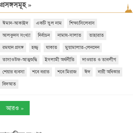
»
প্রসঙ্গসমূহ
ঈমান-আকাইদ
একটি ভুল নাম
শিক্ষা/সিলেবাস
আলকুদস সংখ্যা
নির্বাচন
নামায-সালাত
তাহারাত
রমযান প্রসঙ্গ
হজ্জ্ব
যাকাত
মুয়ামালাত-লেনদেন
তাসাওউফ-আত্মশুদ্ধি
ইসলামী অর্থনীতি
দাওয়াত ও তাবলীগ
শেয়ার ব্যবসা
শবে বরাত
শবে মিরাজ
ঈদ
নারী অধিকার
বিদআত
»
আরও