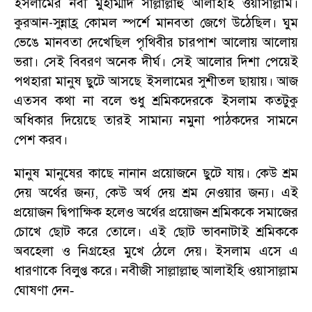
ইসলামের নবী মুহাম্মাদ সাল্লাল্লাহু আলাইহি ওয়াসাল্লাম।
কুরআন-সুন্নাহ্র কোমল স্পর্শে মানবতা জেগে উঠেছিল। ঘুম
ভেঙে মানবতা দেখেছিল পৃথিবীর চারপাশ আলোয় আলোয়
ভরা। সেই বিবরণ অনেক দীর্ঘ
।
সেই আলোর দিশা পেয়েই
পথহারা মানুষ ছুটে আসছে ইসলামের সুশীতল ছায়ায়। আজ
এতসব কথা না বলে শুধু শ্রমিকদেরকে ইসলাম কতটুকু
অধিকার দিয়েছে তারই সামান্য নমুনা পাঠকদের সামনে
পেশ করব।
মানুষ মানুষের কাছে নানান প্রয়োজনে ছুটে যায়। কেউ শ্রম
দেয় অর্থের জন্য
,
কেউ অর্থ দেয় শ্রম নেওয়ার জন্য। এই
প্রয়োজন দ্বিপাক্ষিক হলেও অর্থের প্রয়োজন শ্রমিককে সমাজের
চোখে ছোট করে তোলে। এই ছোট ভাবনাটাই শ্রমিককে
অবহেলা ও নিগ্রহের মুখে ঠেলে দেয়। ইসলাম এসে এ
ধারণাকে বিলুপ্ত করে। নবীজী সাল্লাল্লাহু আলাইহি ওয়াসাল্লাম
ঘোষণা দেন
-