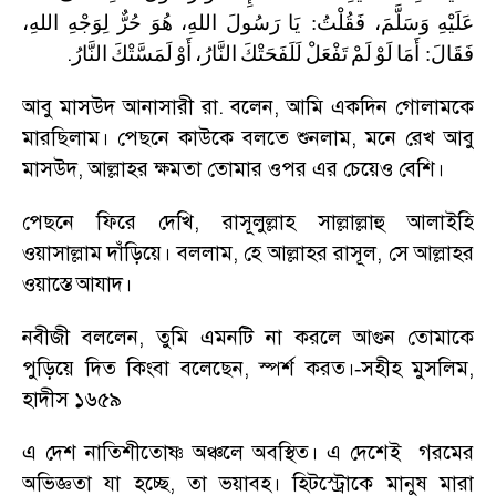
اللهِ،
لِوَجْهِ
حُرٌّ
هُوَ
اللهِ،
رَسُولَ
يَا
:
فَقُلْتُ
وَسَلَّمَ،
عَلَيْهِ
.
النَّارُ
لَمَسَّتْكَ
أَوْ
النَّارُ،
لَلَفَحَتْكَ
تَفْعَلْ
لَمْ
لَوْ
أَمَا
:
فَقَالَ
আবু মাসউদ আনাসারী রা. বলেন
,
আমি একদিন গোলামকে
মারছিলাম। পেছনে কাউকে বলতে শুনলাম
,
মনে রেখ আবু
মাসউদ
,
আল্লাহর ক্ষমতা তোমার ওপর এর চেয়েও বেশি।
পেছনে ফিরে দেখি
,
রাসূলুল্লাহ সাল্লাল্লাহু আলাইহি
ওয়াসাল্লাম দাঁড়িয়ে। বললাম
,
হে আল্লাহর রাসূল
,
সে আল্লাহর
ওয়াস্তে আযাদ।
নবীজী বললেন
,
তুমি এমনটি না করলে আগুন তোমাকে
পুড়িয়ে দিত কিংবা বলেছেন
,
স্পর্শ করত।
সহীহ মুসলিম
,
-
হাদীস ১৬৫৯
এ দেশ নাতিশীতোষ্ণ অঞ্চলে অবস্থিত। এ দেশেই গরমের
অভিজ্ঞতা যা হচ্ছে
,
তা ভয়াবহ। হিটস্ট্রোকে মানুষ মারা