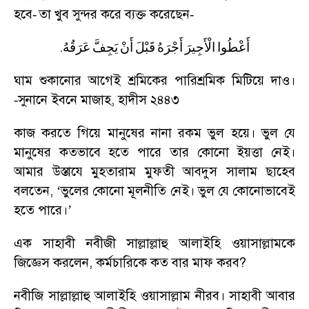
হবে
তা খুব সুন্দর করে ব্যক্ত করেছেন
-
-
.
أَعْطُوا
الْأَجِيرَ
أَجْرَهُ
قَبْلَ
أَنْ
يَجِفَّ
عَرَقُهُ
ঘাম শুকানোর আগেই শ্রমিকের পারিশ্রমিক মিটিয়ে দাও।
সুনানে ইবনে মাজাহ
,
হাদীস ২৪৪৩
-
কাজ করতে গিয়ে মানুষের নানা রকম ভুল হয়ে। ভুল যে
মানুষের কতভাবে হতে পারে তার কোনো ইয়ত্তা নেই।
আমার উস্তাযে মুহতারাম মুফতী আবদুস সালাম ছাহেব
বলতেন
, ‘
ভুলের কোনো মূলনীতি নেই। ভুল যে কোনোভাবেই
হতে পারে।
’
এক সাহাবী নবীজী সাল্লাল্লাহু আলাইহি ওয়াসাল্লামকে
জিজ্ঞেস করলেন
,
কর্মচারিকে কত বার মাফ করব
?
নবীজি সাল্লাল্লাহু আলাইহি ওয়াসাল্লাম নীরব। সাহাবী আবার