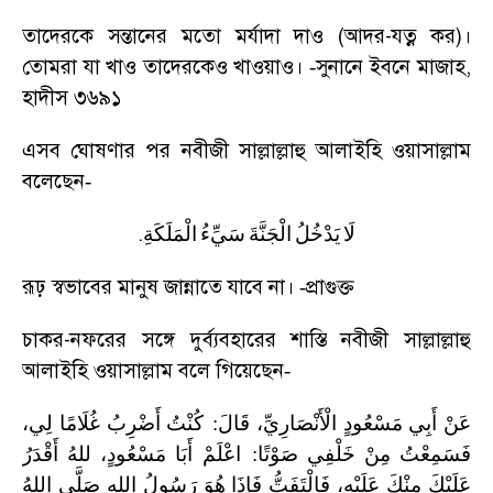
তাদেরকে সন্তানের মতো মর্যাদা দাও (আদর-যত্ন কর)।
তোমরা যা খাও তাদেরকেও খাওয়াও।
সুনানে ইবনে মাজাহ
,
-
হাদীস ৩৬৯১
এসব ঘোষণার পর নবীজী সাল্লাল্লাহু আলাইহি ওয়াসাল্লাম
বলেছেন
-
.
لَا
يَدْخُلُ
الْجَنَّةَ
سَيِّءُ
الْمَلَكَةِ
রূঢ় স্বভাবের মানুষ জান্নাতে যাবে না।
প্রাগুক্ত
-
চাকর-নফরের সঙ্গে দুর্ব্যবহারের শাস্তি নবীজী সাল্লাল্লাহু
আলাইহি ওয়াসাল্লাম বলে গিয়েছেন
-
لِي،
غُلَامًا
أَضْرِبُ
كُنْتُ
:
قَالَ
الْأَنْصَارِيِّ،
مَسْعُودٍ
أَبِي
عَنْ
أَقْدَرُ
للهُ
مَسْعُودٍ،
أَبَا
اعْلَمْ
:
صَوْتًا
خَلْفِي
مِنْ
فَسَمِعْتُ
عَلَيْكَ
مِنْكَ
عَلَيْهِ،
فَالْتَفَتُّ
فَإِذَا
هُوَ
رَسُولُ
اللهِ
صَلَّى
اللهُ