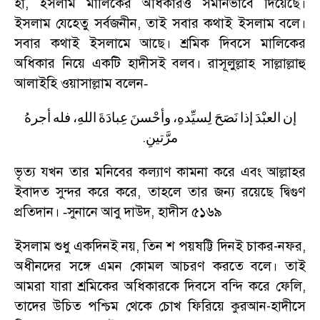
হাঁ
,
ইসলাম মালিকের অধিকারও সমানভাবে দিয়েছে।
ইসলাম যেহেতু সর্বজনীন
,
তাই সবার কথাই ইসলাম বলে।
সবার কথাই ইসলামে আছে। শ্রমিক দিবসে মালিকের
অধিকার নিয়ে একটি হাদীসই বলব। রাসূলুল্লাহ সাল্লাল্লাহু
আলাইহি ওয়াসাল্লাম বলেন
-
إن
العبْدَ
إذا
نَصَحَ
لِسيِّدهِ،
وأحْسنَ
عِبادَةَ
اللهِ،
فله
أجرهُ
.
مرَّتينِ
ভৃত্য যখন তার মনিবের কল্যাণ কামনা করে এবং আল্লাহর
ইবাদত সুন্দর করে করে
,
তাহলে তার জন্য রয়েছে দ্বিগুণ
প্রতিদান।
সুনানে আবু দাউদ
,
হাদীস ৫১৬৯
-
ইসলাম শুধু একদিনই নয়
,
তিন শ পয়ষট্টি দিনই চাকর-নফর
,
অধীনদের সঙ্গে এমন কোমল আচরণ করতে বলে। তাই
আমরা যারা শ্রমিকের অধিকারকে দিবসে বন্দি করে ফেলি
,
তাদের উচিত পশ্চিম থেকে চোখ ফিরিয়ে কুরআন-হাদীসে