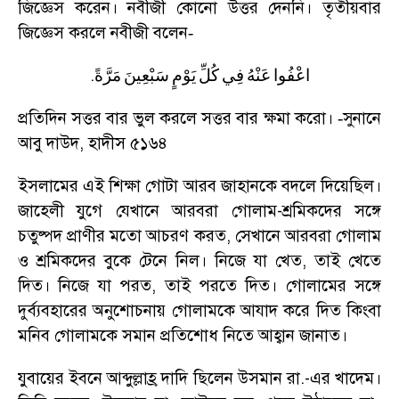
জিজ্ঞেস করেন। নবীজী কোনো উত্তর দেননি। তৃতীয়বার
জিজ্ঞেস করলে নবীজী বলেন
-
.
اعْفُوا
عَنْهُ
فِي
كُلِّ
يَوْمٍ
سَبْعِينَ
مَرَّةً
প্রতিদিন সত্তর বার ভুল করলে সত্তর বার ক্ষমা করো।
সুনানে
-
আবু দাউদ
,
হাদীস ৫১৬৪
ইসলামের এই শিক্ষা গোটা আরব জাহানকে বদলে দিয়েছিল
।
জাহেলী যুগে যেখানে আরবরা গোলাম-শ্রমিকদের সঙ্গে
চতুষ্পদ প্রাণীর মতো আচরণ করত
,
সেখানে আরবরা গোলাম
ও শ্রমিকদের বুকে টেনে নিল। নিজে যা খেত
,
তাই খেতে
দিত। নিজে যা পরত
,
তাই পরতে দিত। গোলামের সঙ্গে
দুর্ব্যবহারের অনুশোচনায় গোলামকে আযাদ করে দিত কিংবা
মনিব গোলামকে সমান প্রতিশোধ নিতে আহ্বান জানাত।
যুবায়ের ইবনে আব্দুল্লাহ্র দাদি ছিলেন উসমান রা.-এর খাদেম।