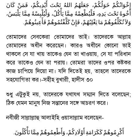
إِخْوَانُكُمْ
خَوَلُكُمْ،
جَعَلَهُمُ
اللهُ
تَحْتَ
أَيْدِيكُمْ،
فَمَنْ
كَانَ
أَخُوهُ
تَحْتَ
يَدِهِ،
فَلْيُطْعِمْهُ
مِمَّا
يَأْكُلُ،
وَلْيُلْبِسْهُ
مِمَّا
يَلْبَسُ،
.
وَلاَ
تُكَلِّفُوهُمْ
مَا
يَغْلِبُهُمْ،
فَإِنْ
كَلَّفْتُمُوهُمْ
فَأَعِينُوهُمْ
তোমাদের সেবকেরা তোমাদের ভাই। তাদেরকে আল্লাহ
তোমাদের অধীন করেছেন। কারও অধীনে কোনো ভাই
থাকলে সে যা খায় তাকেও যেন তা খাওয়ায়
,
সে যা পরিধান
করে তাকেও যেন তা পরায়। তোমরা তাদের ওপর কষ্টকর
কাজ চাপিয়ে দিয়ো না। যদি দিতেই হয়
,
তাহলে তাদেরকে
সহযোগিতা কর।
সহীহ বুখারী
,
হাদীস ৩০
-
শুধু এটুকুই নয়
,
তাদেরকে যথাযথ সম্মান দিতে বলেছেন
;
ঠিক যেমন মানুষ নিজ সন্তানের সঙ্গে আচরণ করে।
নবীজী সাল্লাল্লাহু আলাইহি ওয়াসাল্লাম বলেছেন
-
.
أَكْرِمُوهُمْ
كَكَرَامَةِ
أَوْلَادِكُمْ،
وَأَطْعِمُوهُمْ
مِمَّا
تَأْكُلُونَ