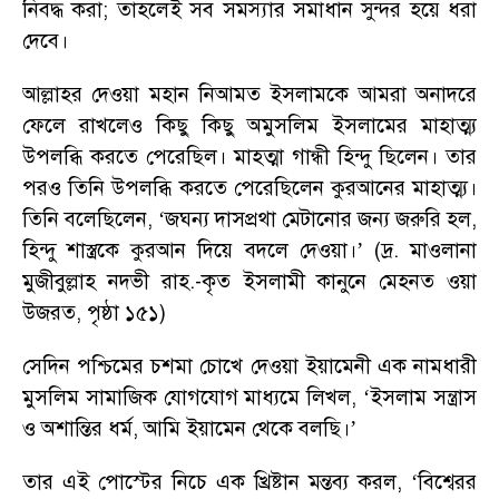
নিবদ্ধ করা
;
তাহলেই সব সমস্যার সমাধান সুন্দর হয়ে ধরা
দেবে।
আল্লাহর দেওয়া মহান নিআমত ইসলামকে আমরা অনাদরে
ফেলে রাখলেও কিছু কিছু অমুসলিম ইসলামের মাহাত্ম্য
উপলব্ধি করতে পেরেছিল। মাহত্মা গান্ধী হিন্দু ছিলেন। তার
পরও তিনি উপলব্ধি করতে পেরেছিলেন কুরআনের মাহাত্ম্য।
তিনি বলেছিলেন
, ‘
জঘন্য দাসপ্রথা মেটানোর জন্য জরুরি হল
,
হিন্দু শাস্ত্রকে কুরআন দিয়ে বদলে দেওয়া।
’ (
দ্র. মাওলানা
মুজীবুল্লাহ নদভী রাহ.-কৃত ইসলামী কানুনে মেহনত ওয়া
উজরত
,
পৃষ্ঠা ১৫১)
সেদিন পশ্চিমের চশমা চোখে দেওয়া ইয়ামেনী এক নামধারী
মুসলিম সামাজিক যোগযোগ মাধ্যমে লিখল
, ‘
ইসলাম সন্ত্রাস
ও অশান্তির ধর্ম
,
আমি ইয়ামেন থেকে বলছি
।
’
তার এই পোস্টের নিচে এক খ্রিষ্টান মন্তব্য করল
, ‘
বিশ্বেরর