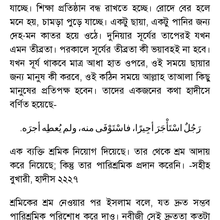
যাচ্ছে। শিক্ষা প্রতিষ্ঠান বন্ধ রাখতে হচ্ছে। রোদে বের হলে
মনে হয়
,
চামড়া পুড়ে যাচ্ছে। একটু ছায়া
,
একটু পানির জন্য
দেহ-মন কাতর হয়ে ওঠে। দুনিয়ার সূর্যের তাপেরই যখন
এমন তীব্রতা। পরকালে সূর্যের তীব্রতা কী ভয়াবহই না হবে।
যখন সূর্য থাকবে মাত্র আধা হাত ওপরে
,
ওই সময়ে ছায়ার
জন্য মানুষ কী করবে
,
ওই কঠিন সময়ে আল্লাহ তাআলা কিছু
মানুষের প্রতিপক্ষ হবেন। তাদের একজনের কথা হাদীসে
বর্ণিত হয়েছে
-
.
رَجُلٌ
اسْتَأْجَرَ
أجِيرًا،
فاسْتَوْفَى
منه،
ولم
يُعطِه
أجرَه
এক ব্যক্তি শ্রমিক নিয়োগ দিয়েছে। তার থেকে শ্রম আদায়
করে নিয়েছে
;
কিন্তু তার পারিশ্রমিক প্রদান করেনি।
সহীহ
-
বুখারী
,
হাদীস ২২২৭
শ্রমিকের শ্রম নেওয়ার পর ইসলাম বলে
,
যত দ্রুত সম্ভব
পারিশ্রমিক পরিশোধ করে দাও। নবীজী সেই দ্রুততা কতটা