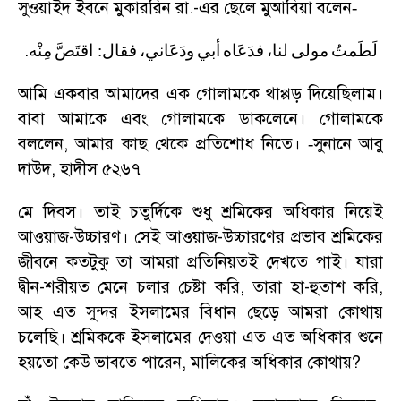
সুওয়াইদ ইবনে মুকাররিন রা.-এর ছেলে মুআবিয়া বলেন
-
.
مِنْه
اقتَصَّ
:
فقال
ودَعَاني،
أبي
فدَعَاه
لنا،
مولى
لَطَمتُ
আমি একবার আমাদের এক গোলামকে থাপ্পড় দিয়েছিলাম।
বাবা আমাকে এবং গোলামকে ডাকলেনে। গোলামকে
বললেন
,
আমার কাছ থেকে প্রতিশোধ নিতে।
সুনানে আবু
-
দাউদ
,
হাদীস ৫২৬৭
মে দিবস। তাই চতুর্দিকে শুধু শ্রমিকের অধিকার নিয়েই
আওয়াজ-উচ্চারণ। সেই আওয়াজ-উচ্চারণের প্রভাব শ্রমিকের
জীবনে কতটুকু তা আমরা প্রতিনিয়তই দেখতে পাই। যারা
দ্বীন-শরীয়ত মেনে চলার চেষ্টা করি
,
তারা হা-হুতাশ করি
,
আহ এত সুন্দর ইসলামের বিধান ছেড়ে আমরা কোথায়
চলেছি। শ্রমিককে ইসলামের দেওয়া এত এত অধিকার শুনে
হয়তো কেউ ভাবতে পারেন
,
মালিকের অধিকার কোথায়
?