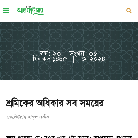
বর্ষ: ২০, সংখ্যা: ০৫
যিলকদ ১৪৪৫ || মে ২০২৪
শ্রমিকের অধিকার সব সময়ের
ওয়ালিউল্লাহ আব্দুল জলীল