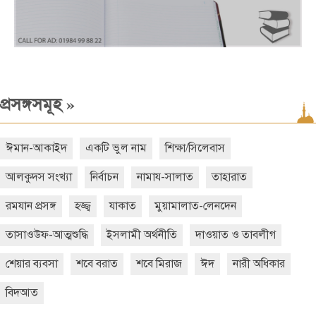
»
প্রসঙ্গসমূহ
ঈমান-আকাইদ
একটি ভুল নাম
শিক্ষা/সিলেবাস
আলকুদস সংখ্যা
নির্বাচন
নামায-সালাত
তাহারাত
রমযান প্রসঙ্গ
হজ্জ্ব
যাকাত
মুয়ামালাত-লেনদেন
তাসাওউফ-আত্মশুদ্ধি
ইসলামী অর্থনীতি
দাওয়াত ও তাবলীগ
শেয়ার ব্যবসা
শবে বরাত
শবে মিরাজ
ঈদ
নারী অধিকার
বিদআত