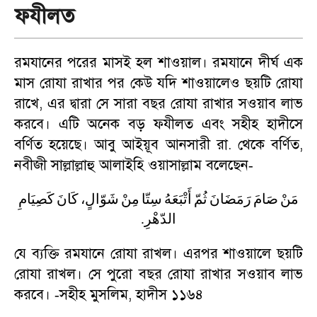
ফযীলত
রমযানের পরের মাসই হল শাওয়াল। রমযানে দীর্ঘ এক
মাস রোযা রাখার পর কেউ যদি শাওয়ালেও ছয়টি রোযা
রাখে
,
এর দ্বারা সে সারা বছর রোযা রাখার সওয়াব লাভ
করবে। এটি অনেক বড় ফযীলত এবং সহীহ হাদীসে
বর্ণিত হয়েছে। আবু আইয়ূব আনসারী রা. থেকে বর্ণিত
,
নবীজী সাল্লাল্লাহু আলাইহি ওয়াসাল্লাম বলেছেন
-
مَنْ
صَامَ
رَمَضَانَ
ثُمّ
أَتْبَعَهُ
سِتّا
مِنْ
شَوّالٍ،
كَانَ
كَصِيَامِ
.
الدّهْرِ
যে ব্যক্তি রমযানে রোযা রাখল। এরপর শাওয়ালে ছয়টি
রোযা রাখল। সে পুরো বছর রোযা রাখার সওয়াব লাভ
করবে।
সহীহ মুসলিম
,
হাদীস ১১৬৪
-