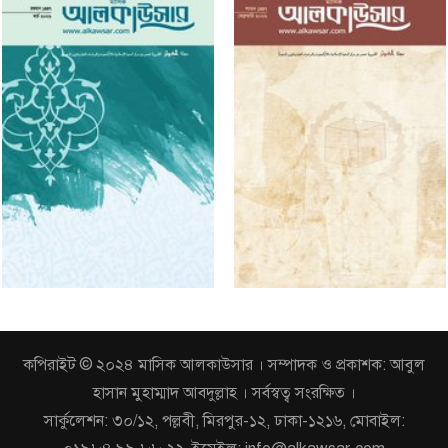
কপিরাইট © ২০২৪ মাসিক আলকাউসার । সম্পাদক ও প্রকাশক: আবুল
হাসান মুহাম্মাদ আবদুল্লাহ । সর্বস্বত্ব সংরক্ষিত ।
সার্কুলেশন: ৩০/১২, পল্লবী, মিরপুর-১২, ঢাকা-১২১৬, মোবাইল: