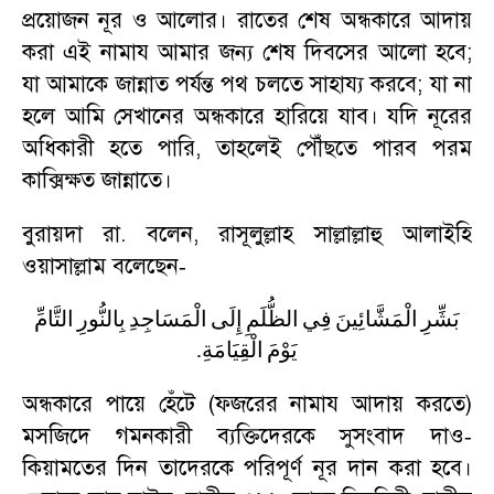
প্রয়োজন নূর ও আলোর। রাতের শেষ অন্ধকারে আদায়
করা এই নামায আমার জন্য শেষ দিবসের আলো হবে
;
যা আমাকে জান্নাত পর্যন্ত পথ চলতে সাহায্য করবে
;
যা না
হলে আমি সেখানের অন্ধকারে হারিয়ে যাব। যদি নূরের
অধিকারী হতে পারি
,
তাহলেই পৌঁছতে পারব পরম
কাক্সিক্ষত জান্নাতে।
বুরায়দা রা. বলেন
,
রাসূলুল্লাহ সাল্লাল্লাহু আলাইহি
ওয়াসাল্লাম বলেছেন
-
بَشِّرِ
الْمَشَّائِينَ
فِي
الظُّلَمِ
إِلَى
الْمَسَاجِدِ
بِالنُّورِ
التَّامِّ
.
الْقِيَامَةِ
يَوْمَ
অন্ধকারে পায়ে হেঁটে (ফজরের নামায আদায় করতে)
মসজিদে গমনকারী ব্যক্তিদেরকে সুসংবাদ দাও
-
কিয়ামতের দিন তাদেরকে পরিপূর্ণ নূর দান করা হবে।