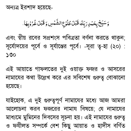
অন্যত্র ইরশাদ হয়েছে
-
.
وَ سَبِّحْ بِحَمْدِ رَبِّكَ قَبْلَ طُلُوْعِ الشَّمْسِ وَ قَبْلَ غُرُوْبِهَا
এবং স্বীয় রবের সপ্রশংস পবিত্রতা বর্ণনা করতে থাকুন
;
সূর্যোদয়ের পূর্বে ও সূর্যাস্তের পূর্বে।
সূরা ত্ব-হা (২০) :
-
১৩০
এই আয়াতে গাফলতের দুই ওয়াক্ত ফজর ও আসরের
নামাযের কথা উল্লেখ করে এর সবিশেষ গুরুত্ব বোঝানো
হয়েছে।
যাইহোক
,
এ দুই গুরুত্বপূর্ণ নামাযের মধ্যে আজ আমরা
আলোচনা করব ফজরের নামায বিষয়ে
;
যে নামাযের
মাধ্যমে মুমিনের দিবসের সূচনা হয়। এই নামাযের গুরুত্ব
ও ফযীলত সম্পর্কে বেশ কিছু আয়াত ও হাদীস বর্ণিত