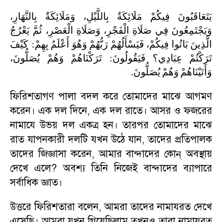
يَتَعَاقَبُونَ
فِيكُمْ
مَلَائِكَةٌ
بِاللَّيْلِ،
وَمَلَائِكَةٌ
بِالنَّهَارِ،
وَيَجْتَمِعُونَ
فِي
صَلَاةِ
الْفَجْرِ،
وَصَلَاةِ
الْعَصْرِ،
ثُمَّ
يَعْرُجُ
كَيْفَ
:
بِهِمْ
أَعْلَمُ
وَهُوَ
رَبُّهُمْ
فَيَسْأَلُهُمْ
فِيكُمْ،
بَاتُوا
الَّذِينَ
يُصَلُّونَ،
وَهُمْ
تَرَكْنَاهُمْ
:
فَيَقُولُونَ
عِبَادِي؟
تَرَكْتُمْ
.
يُصَلُّونَ
وَهُمْ
وَأَتَيْنَاهُمْ
ফিরিশতাগণ পালা বদল করে তোমাদের মাঝে আগমণ
করেন। এক দল দিনে
,
এক দল রাতে। আসর ও ফজরের
নামাযে উভয় দল একত্র হন। তারপর তোমাদের মাঝে
রাত যাপনকারী দলটি যখন উঠে যান
,
তাদের প্রতিপালক
তাদের জিজ্ঞাসা করেন
,
আমার বান্দাদের কোন্ অবস্থায়
দেখে এলে
?
অবশ্য তিনি নিজেই বান্দাদের ব্যাপারে
সর্বাধিক জ্ঞাত।
উত্তরে ফিরিশতারা বলেন
,
আমরা তাদের নামাযরত দেখে
এসেছি। আমরা যখন গিয়েছিলাম তখনও তারা নামাযরত