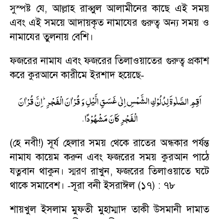
সুস্পষ্ট যে
,
আল্লাহ রাব্বুল আলামীনের কাছে এই সময়
এবং এই সময়ে আদায়কৃত নামাযের গুরুত্ব অন্য সময় ও
নামাযের তুলনায় বেশি।
ফজরের নামায এবং ফজরের তিলাওয়াতের গুরুত্ব প্রকাশ
করে কুরআনে কারীমে ইরশাদ হয়েছে
-
اَقِمِ الصَّلٰوةَ لِدُلُوْكِ الشَّمْسِ اِلٰی غَسَقِ الَّیْلِ وَ قُرْاٰنَ الْفَجْرِ ؕ اِنَّ قُرْاٰنَ
.
الْفَجْرِ كَانَ مَشْهُوْدًا
(হে নবী!) সূর্য হেলার সময় থেকে রাতের অন্ধকার পর্যন্ত
নামায কায়েম করুন এবং ফজরের সময় কুরআন পাঠে
যত্নবান থাকুন। স্মরণ রাখুন
,
ফজরের তিলাওয়াতে ঘটে
থাকে সমাবেশ।
সূরা বনী ইসরাঈল (১৭) : ৭৮
-
শায়খুল ইসলাম মুফতী মুহাম্মাদ তাকী উসমানী দামাত