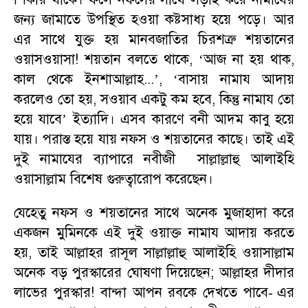
জন্য জামাতে উপস্থিত হওয়া কষ্টসাধ্য হয়ে পড়ে। আর
এর সাথে যুক্ত হয় মানবজাতির চিরশত্রু শয়তানের
ওয়াসওয়াসা! শয়তান বলতে থাকে
, ‘
আজ না হয় থাক
,
কাল থেকে ইনশাআল্লাহ...
’, ‘
বাসায় নামায আদায়
করলেও তো হয়
,
সওয়াব একটু কম হবে
,
কিন্তু নামায তো
হয়ে যাবে
’
ইত্যাদি। এসব কারণে বনী আদম কাবু হয়ে
যায়। পরাস্ত হয়ে যায় নফস ও শয়তানের কাছে। তাই এই
দুই নামাযের ব্যাপারে নবীজী সাল্লাল্লাহু আলাইহি
ওয়াসাল্লাম বিশেষ গুরুত্বারোপ করেছেন।
যেহেতু নফস ও শয়তানের সাথে অনেক মুজাহাদা করে
একজন মুমিনকে এই দুই ওয়াক্ত নামায আদায় করতে
হয়
,
তাই আল্লাহর রাসূল সাল্লাল্লাহু আলাইহি ওয়াসাল্লাম
অনেক বড় পুরস্কারের ঘোষণা দিয়েছেন
;
আল্লাহর দীদার
লাভের পুরস্কার! বান্দা আপন রবকে দেখতে পাবে
এর
-