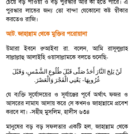
চেয়ে বড় পাওয়া ও বড় পুরস্কার আর কী হতে পারে। এ
পুরস্কার লাভের জন্য তো বান্দা যেকোনো কষ্ট স্বীকার
করতেও রাজি।
আট. জাহান্নাম থেকে মুক্তির পরোয়ানা
উমারা ইবনে রুআইবা রা. বলেন
,
আমি রাসূলুল্লাহ
সাল্লাল্লাহু আলাইহি ওয়াসাল্লামকে বলতে শুনেছি
-
لَنْ
يَلِجَ
النَّارَ
أَحَدٌ
صَلّٰى
قَبْلَ
طُلُوعِ
الشَّمْسِ،
وَقَبْلَ
.
وَالْعَصْرَ
الْفَجْرَ
يَعْنِي
-
غُرُوبِهَا
যে ব্যক্তি সূর্যোদয়ের ও সূর্যাস্তের পূর্বে অর্থাৎ ফজর ও
আসরের নামায আদায় করে সে কখনও জাহান্নামে প্রবেশ
করবে না।
সহীহ মুসলিম
,
হাদীস ৬৩৪
-
মানুষের বড় বড় সফলতার একটি হল
,
জাহান্নাম থেকে