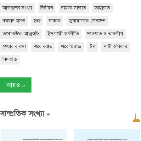
আলকুদস সংখ্যা
নির্বাচন
নামায-সালাত
তাহারাত
রমযান প্রসঙ্গ
হজ্জ্ব
যাকাত
মুয়ামালাত-লেনদেন
তাসাওউফ-আত্মশুদ্ধি
ইসলামী অর্থনীতি
দাওয়াত ও তাবলীগ
শেয়ার ব্যবসা
শবে বরাত
শবে মিরাজ
ঈদ
নারী অধিকার
বিদআত
»
আরও
»
সাম্প্রতিক সংখ্যা