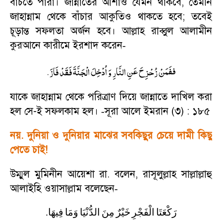
বাঁচতে পারা। জান্নাতের আশাও যেমন থাকবে
,
তেমনি
জাহান্নাম থেকে বাঁচার আকুতিও থাকতে হবে
;
তবেই
চূড়ান্ত সফলতা অর্জন হবে। আল্লাহ রাব্বুল আলামীন
কুরআনে কারীমে ইরশাদ করেন
-
.
ففَمَنْ زُحْزِحَ عَنِ النَّارِ وَ اُدْخِلَ الْجَنَّةَ فَقَدْ فَازَ
যাকে জাহান্নাম থেকে পরিত্রাণ দিয়ে জান্নাতে দাখিল করা
হল সে-ই সফলকাম হল।
সূরা আলে ইমরান (৩) : ১৮৫
-
নয়. দুনিয়া ও দুনিয়ার মাঝের সবকিছুর চেয়ে দামী কিছু
পেতে চাই!
উম্মুল মুমিনীন আয়েশা রা. বলেন
,
রাসূলুল্লাহ সাল্লাল্লাহু
আলাইহি ওয়াসাল্লাম বলেছেন
-
.
فِيهَا
وَمَا
الدُّنْيَا
مِنَ
خَيْرٌ
الْفَجْرِ
رَكْعَتَا