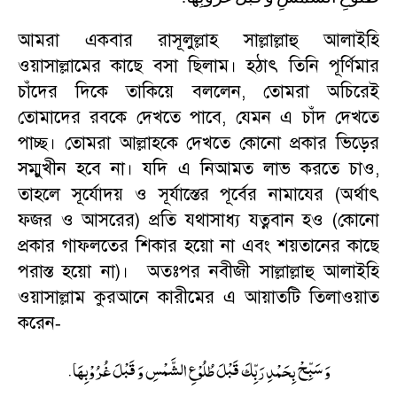
আমরা একবার রাসূলুল্লাহ সাল্লাল্লাহু আলাইহি
ওয়াসাল্লামের কাছে বসা ছিলাম। হঠাৎ তিনি পূর্ণিমার
চাঁদের দিকে তাকিয়ে বললেন
,
তোমরা অচিরেই
তোমাদের রবকে দেখতে পাবে
,
যেমন এ চাঁদ দেখতে
পাচ্ছ। তোমরা আল্লাহকে দেখতে কোনো প্রকার ভিড়ের
সম্মুখীন হবে না। যদি এ নিআমত লাভ করতে চাও
,
তাহলে সূর্যোদয় ও সূর্যাস্তের পূর্বের নামাযের (অর্থাৎ
ফজর ও আসরের) প্রতি যথাসাধ্য যত্নবান হও (কোনো
প্রকার গাফলতের শিকার হয়ো না এবং শয়তানের কাছে
পরাস্ত হয়ো না)। অতঃপর নবীজী সাল্লাল্লাহু আলাইহি
ওয়াসাল্লাম কুরআনে কারীমের এ আয়াতটি তিলাওয়াত
করেন
-
.
وَ سَبِّحْ بِحَمْدِ رَبِّكَ قَبْلَ طُلُوْعِ الشَّمْسِ وَ قَبْلَ غُرُوْبِهَا