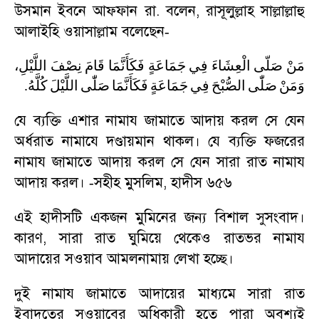
উসমান ইবনে আফ্ফান রা. বলেন
,
রাসূলুল্লাহ সাল্লাল্লাহু
আলাইহি ওয়াসাল্লাম বলেছেন
-
مَنْ
صَلّى
الْعِشَاءَ
فِي
جَمَاعَةٍ
فَكَأَنَّمَا
قَامَ
نِصْفَ
اللَّيْلِ،
.
كُلَّهُ
اللَّيْلَ
صَلّٰى
فَكَأَنَّمَا
جَمَاعَةٍ
فِي
الصُّبْحَ
صَلّٰى
وَمَنْ
যে ব্যক্তি এশার নামায জামাতে আদায় করল সে যেন
অর্ধরাত নামাযে দণ্ডায়মান থাকল। যে ব্যক্তি ফজরের
নামায জামাতে আদায় করল সে যেন সারা রাত নামায
আদায় করল।
সহীহ মুসলিম
,
হাদীস ৬৫৬
-
এই হাদীসটি একজন মুমিনের জন্য বিশাল সুসংবাদ।
কারণ
,
সারা রাত ঘুমিয়ে থেকেও রাতভর নামায
আদায়ের সওয়াব আমলনামায় লেখা হচ্ছে।
দুই নামায জামাতে আদায়ের মাধ্যমে সারা রাত
ইবাদতের সওয়াবের অধিকারী হতে পারা অবশ্যই