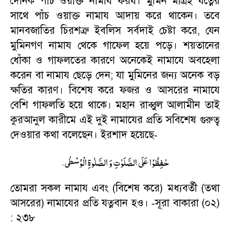
দৈনিক পাঁচ ওয়াক্ত নামায ফরয। মুমিন মাত্রই যত্নের
সাথে পাঁচ ওয়াক্ত নামায আদায় করে থাকেন। তবে
মানবজাতির চিরশত্রু ইবলিস সর্বদাই চেষ্টা করে
,
যেন
মুমিনগণ নামায থেকে গাফেল হয়ে পড়ে। শয়তানের
ধোঁকা ও গাফলতের কারণে অনেকেই নামাযে অবহেলা
করেন বা নামায ছেড়ে দেন
;
যা মুমিনের জন্য অনেক বড়
ক্ষতির কারণ। বিশেষ করে ফজর ও আসরের নামাযে
বেশি গাফলতি হয়ে থাকে। মহান রাব্বুল আলামীন তাই
কুরআনুল কারীমে এই দুই নামাযের প্রতি সবিশেষ গুরুত্ব
দেওয়ার কথা বলেছেন। ইরশাদ হয়েছে
-
.
حٰفِظُوْا عَلَی الصَّلَوٰتِ وَ الصَّلٰوةِ الْوُسْطٰی
তোমরা সকল নামায এবং (বিশেষ করে) মধ্যবর্তী (তথা
আসরের) নামাযের প্রতি যত্নবান হও।
সূরা বাকারা (০২)
-
: ২৩৮