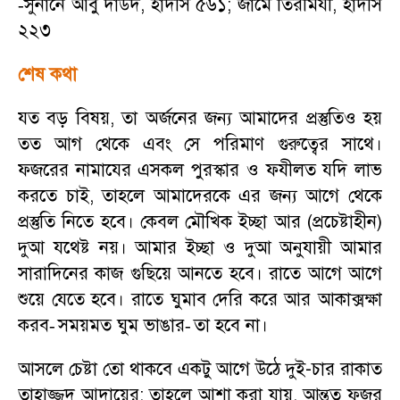
সুনানে আবু দাউদ
,
হাদীস ৫৬১
;
জামে তিরমিযী
,
হাদীস
-
২২৩
শেষ কথা
যত বড় বিষয়
,
তা অর্জনের জন্য আমাদের প্রস্তুতিও হয়
তত আগ থেকে এবং সে পরিমাণ গুরুত্বের সাথে।
ফজরের নামাযের এসকল পুরস্কার ও ফযীলত যদি লাভ
করতে চাই
,
তাহলে আমাদেরকে এর জন্য আগে থেকে
প্রস্তুতি নিতে হবে। কেবল মৌখিক ইচ্ছা আর (প্রচেষ্টাহীন)
দুআ যথেষ্ট নয়। আমার ইচ্ছা ও দুআ অনুযায়ী আমার
সারাদিনের কাজ গুছিয়ে আনতে হবে। রাতে আগে আগে
শুয়ে যেতে হবে। রাতে ঘুমাব দেরি করে আর আকাক্সক্ষা
করব
সময়মত ঘুম ভাঙার
তা হবে না।
-
-
আসলে চেষ্টা তো থাকবে একটু আগে উঠে দুই-চার রাকাত
তাহাজ্জুদ আদায়ের
;
তাহলে আশা করা যায়
,
আন্তত ফজর