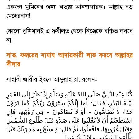
একজন মুমিনের জন্য অত্যন্ত আনন্দদায়ক। আল্লাহ বড়
মেহেরবান!
কোনো বুদ্ধিমানই এ ফযীলত থেকে নিজেকে বঞ্চিত করবে
না।
সাত. ফজরের নামায আদায়কারী লাভ করবে আল্লাহর
দীদার
সাহাবী জারীর ইবনে আব্দুল্লাহ রা. বলেন
-
كُنَّا
عِنْدَ
النَّبِيِّ
صَلّٰى
اللهُ
عَلَيْهِ
وَسَلَّمَ
إِذْ
نَظَرَ
إِلَى
القَمَرِ
تَرَوْنَ
كَمَا
رَبَّكُمْ
سَتَرَوْنَ
إِنَّكُمْ
أَمَا
:
فَقَالَ
البَدْرِ،
لَيْلَةَ
فَإِنِ
رُؤْيَتِهِ،
فِي
-
تُضَاهُونَ
لاَ
أَوْ
-
تُضَامُّونَ
لاَ
هَذَا،
اسْتَطَعْتُمْ
أَنْ
لاَ
تُغْلَبُوا
عَلَى
صَلاَةٍ
قَبْلَ
طُلُوعِ
الشَّمْسِ
قَبْلَ
رَبِّكَ
بِحَمْدِ
سَبِّحْ
وَ
:
قَالَ
ثُمَّ
فَافْعَلُوا،
غُرُوبِهَا،
وَقَبْلَ
.
غُرُوْبِهَا
قَبْلَ
وَ
الشَّمْسِ
طُلُوْعِ