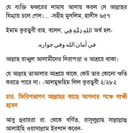
যে ব্যক্তি ফজরের নামায আদায় করল সে আল্লাহর
যিম্মায় চলে গেল।...
সহীহ মুসলিম
,
হাদীস ৬৫৭
-
ইমাম কুরতুবী রাহ. বলেন
,
অর্থ হল
فِي
ذِمَّةِ
اللهِ
-
.
جواره
وفي
الله
أمان
في
আল্লাহ রাব্বুল আলামীনের নিরাপত্তা ও আশ্রয়ে থাকা।
যে আল্লাহ তাআলার আশ্রয়ে থাকে
,
কেউ তার কোনো ক্ষতি
করতে পারে না।
আলমুফহিম লিল কুরতুবী ২/২৮২
-
চার. ফিরিশতাগণ আল্লাহর কাছে আপনার পক্ষে সাক্ষী
হবেন
আবু হুরায়রা রা. থেকে বর্ণিত
,
রাসূলুল্লাহ সাল্লাল্লাহু
আলাইহি ওয়াসাল্লাম ইরশাদ করেন
-