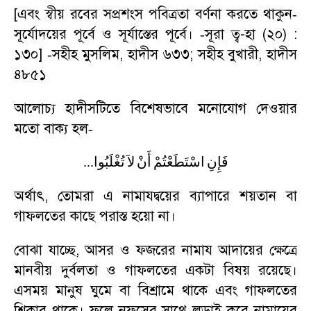
[এবং স্বীয় রবের সপ্রশংস পবিত্রতা বর্ণনা করতে থাকুন
-
সূর্যোদয়ের পূর্বে ও সূর্যাস্তের পূর্বে।
সূরা ত্ব-হা (২০) :
-
১৩০]
সহীহ মুসলিম
,
হাদীস ৬৩৩
;
সহীহ বুখারী
,
হাদীস
-
৪৮৫১
আলোচ্য হাদীসটিতে বিশেষভাবে মনোযোগ দেওয়ার
মতো বাক্য হল
-
...
تُغْلَبُوا
لاَ
أَنْ
اسْتَطَعْتُمْ
فَإِنِ
অর্থাৎ
,
তোমরা এ নামাযদ্বয়ের ব্যাপারে শয়তান বা
গাফলতের কাছে পরাস্ত হয়ো না।
বোঝা যাচ্ছে
,
আসর ও ফজরের নামায আদায়ের ক্ষেত্রে
মানবীয় দুর্বলতা ও গাফলতের একটা বিষয় রয়েছে।
এসময় মানুষ ঘুমে বা বিশ্রামে থাকে এবং গাফলতের
শিকার থাকে। ফলে নফসের সাথে লড়াই করে নামাযের