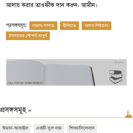
আদায় করার তাওফীক দান করুন
আমীন।
-
প্রসঙ্গসমূহ:
নামায-সালাত
দ্বীনিয়াত
আদব-শিষ্টাচার
ইসলামের সৌন্দর্য-মাধুর্য
»
প্রসঙ্গসমূহ
ঈমান-আকাইদ
একটি ভুল নাম
শিক্ষা/সিলেবাস