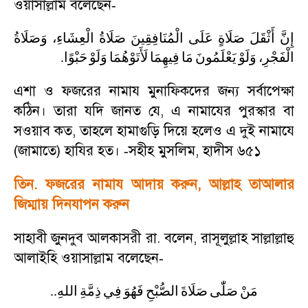
ওয়াসাল্লাম বলেছেন
-
إِنَّ
أَثْقَلَ
صَلَاةٍ
عَلَى
الْمُنَافِقِينَ
صَلَاةُ
الْعِشَاءِ،
وَصَلَاةُ
.
حَبْوًا
وَلَوْ
لَأَتَوْهُمَا
فِيهِمَا
مَا
يَعْلَمُونَ
وَلَوْ
الْفَجْرِ،
এশা ও ফজরের নামায মুনাফিকদের জন্য সর্বাপেক্ষা
কঠিন। তারা যদি জানত যে
,
এ নামাযের পুরস্কার বা
সওয়াব কত
,
তাহলে হামাগুড়ি দিয়ে হলেও এ দুই নামাযে
(জামাতে) হাযির হত।
সহীহ মুসলিম
,
হাদীস ৬৫১
-
তিন. ফজরের নামায আদায় করুন
,
আল্লাহ তাআলার
জিম্মায় দিনযাপন করুন
সাহাবী জুনদুব আলকাসরী রা. বলেন
,
রাসূলুল্লাহ সাল্লাল্লাহু
আলাইহি ওয়াসাল্লাম বলেছেন
-
..
اللهِ
ذِمَّةِ
فِي
فَهُوَ
الصُّبْحِ
صَلَاةَ
صَلّٰى
مَنْ