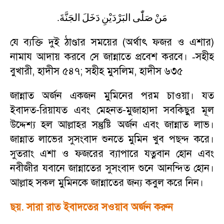
.
الجَنَّةَ
دَخَلَ
البَرْدَيْنِ
صَلّٰى
مَنْ
যে ব্যক্তি দুই ঠাণ্ডার সময়ের (অর্থাৎ ফজর ও এশার)
নামায আদায় করবে সে জান্নাতে প্রবেশ করবে।
সহীহ
-
বুখারী
,
হাদীস ৫৪৭
;
সহীহ মুসলিম
,
হাদীস ৬৩৫
জান্নাত অর্জন একজন মুমিনের পরম চাওয়া। যত
ইবাদত-রিয়াযত এবং মেহনত-মুজাহাদা সবকিছুর মূল
উদ্দেশ্য হল আল্লাহর সন্তুষ্টি অর্জন এবং জান্নাত লাভ।
জান্নাত লাভের সুসংবাদ শুনতে মুমিন খুব পছন্দ করে।
সুতরাং এশা ও ফজরের ব্যাপারে যত্নবান হোন এবং
নবীজীর যবানে জান্নাতের সুসংবাদ শুনে আনন্দিত হোন।
আল্লাহ সকল মুমিনকে জান্নাতের জন্য কবুল করে নিন।
ছয়. সারা রাত ইবাদতের সওয়াব অর্জন করুন