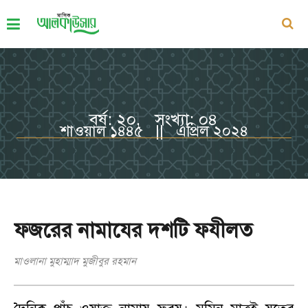
বর্ষ: ২০, সংখ্যা: ০৪
শাওয়াল ১৪৪৫ || এপ্রিল ২০২৪
ফজরের নামাযের দশটি ফযীলত
মাওলানা মুহাম্মাদ মুজীবুর রহমান