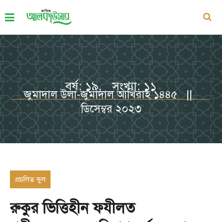
বর্ষ: ১৯, সংখ্যা: ১১
জুমাদাল উলা-জুমাদাল আখিরাহ ১৪৪৫ ||
ডিসেম্বর ২০২৩
প্রচলিত ভুল
রুকুর ভিত্তিহীন ফযীলত