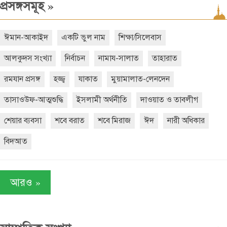
»
প্রসঙ্গসমূহ
ঈমান-আকাইদ
একটি ভুল নাম
শিক্ষা/সিলেবাস
আলকুদস সংখ্যা
নির্বাচন
নামায-সালাত
তাহারাত
রমযান প্রসঙ্গ
হজ্জ্ব
যাকাত
মুয়ামালাত-লেনদেন
তাসাওউফ-আত্মশুদ্ধি
ইসলামী অর্থনীতি
দাওয়াত ও তাবলীগ
শেয়ার ব্যবসা
শবে বরাত
শবে মিরাজ
ঈদ
নারী অধিকার
বিদআত
»
আরও