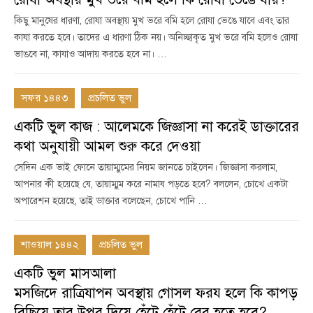
কিছু মানুষের ধারণা, রোযা অবস্থায় মুখ ভরে বমি হলে রোযা ভেঙে যাবে এবং তার
কাযা করতে হবে। তাদের এ ধারণা ঠিক নয়। অনিচ্ছাকৃত মুখ ভরে বমি হলেও রোযা
ভাঙবে না, কাযাও আদায় করতে হবে না। …
সফর ১৪৪৩
প্রচলিত ভুল
একটি ভুল কাজ : আলেমকে জিজ্ঞাসা না করেই ডাক্তারের
কথা অনুযায়ী আমল শুরু করে দেওয়া
সেদিন এক ভাই ফোনে তায়াম্মুমের নিয়ম জানতে চাইলেন। জিজ্ঞাসা করলাম,
আপনার কী হয়েছে যে, তায়াম্মুম করে নামায পড়তে হবে? বললেন, চোখে একটা
অপারেশন হয়েছে, তাই ডাক্তার বলেছেন, চোখে পানি …
শাওয়াল ১৪৪২
প্রচলিত ভুল
একটি ভুল মাসআলা
মসজিদে রাত্রিযাপন অবস্থায় গোসল ফরয হলে কি কাপড়
বিছিয়ে তার উপর দিয়ে হেঁটে হেঁটে বের হতে হবে?