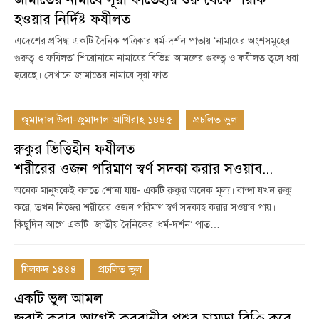
হওয়ার নির্দিষ্ট ফযীলত
এদেশের প্রসিদ্ধ একটি দৈনিক পত্রিকার ধর্ম-দর্শন পাতায় ‘নামাযের অংশসমূহের
গুরুত্ব ও ফযিলত’ শিরোনামে নামাযের বিভিন্ন আমলের গুরুত্ব ও ফযীলত তুলে ধরা
হয়েছে। সেখানে জামাতের নামাযে সূরা ফাত…
জুমাদাল উলা-জুমাদাল আখিরাহ ১৪৪৫
প্রচলিত ভুল
রুকুর ভিত্তিহীন ফযীলত
শরীরের ওজন পরিমাণ স্বর্ণ সদকা করার সওয়াব...
অনেক মানুষকেই বলতে শোনা যায়- একটি রুকুর অনেক মূল্য। বান্দা যখন রুকু
করে, তখন নিজের শরীরের ওজন পরিমাণ স্বর্ণ সদকাহ করার সওয়াব পায়।
কিছুদিন আগে একটি জাতীয় দৈনিকের ‘ধর্ম-দর্শন’ পাত…
যিলকদ ১৪৪৪
প্রচলিত ভুল
একটি ভুল আমল
জবাই করার আগেই কুরবানীর পশুর চামড়া বিক্রি করে