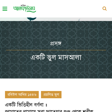
প্রসঙ্গ
একটি ভুল মাসআলা
রবিউল আখির ১৪৪৬
প্রচলিত ভুল
একটি ভিত্তিহীন বর্ণনা ॥
জামাতের নামাযে সূরা ফাতেহার শুরু থেকে শরীক