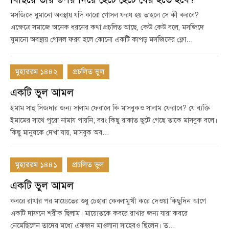
মসজিদে ঘুমানো অবস্থায় যদি কারো গোসল ফরয হয় তাহলে সে কী করবে?
এক্ষেত্রে সমাজে অনেক ধরনের কথা প্রচলিত আছে, কেউ কেউ বলে, মসজিদে
ঘুমানো অবস্থায় গোসল ফরয হলে কোনো একটি কাপড় মসজিদের ফ্লো…
মুহাররম ১৪৪২
প্রচলিত ভুল
একটি ভুল আমল
ইমাম সাহু সিজদার জন্য সালাম ফেরালে কি মাসবুকও সালাম ফেরাবে? যে ব্যক্তি
ইমামের সাথে পুরো নামায পায়নি; বরং কিছু রাকাত ছুটে গেছে তাকে মাসবুক বলে।
কিছু মানুষকে দেখা যায়, মাসবুক অব…
মুহাররম ১৪৪১
প্রচলিত ভুল
একটি ভুল আমল
কবরে রাখার পর মায়্যেতের শুধু চেহারা কেবলামুখী করে দেওয়া কিছুদিন আগে
একটি দাফনে শরীক ছিলাম। মায়্যেতকে কবরে রাখার জন্য যারা কবরে
নেমেছিলেন তাদের মধ্যে একজন মাওলানা সাহেবও ছিলেন। ত…