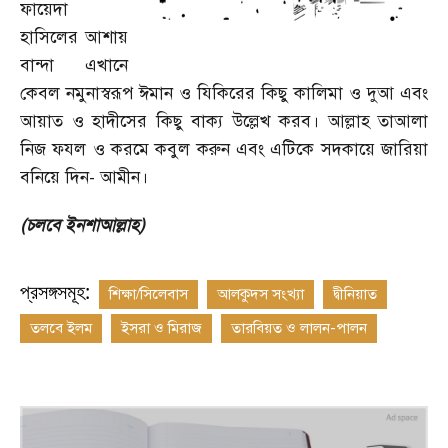
ফায়েদা
হাসিলের আশায়
বান্দা এখানে
কেবল নমুনাস্বরূপ ঈমান ও যিকিরের কিছু কালিমা ও দুআ এবং
আয়াত ও হাদীসের কিছু বাক্য উল্লেখ করব। আল্লাহ তাআলা
নিজ ফযল ও করমে কবুল করুন এবং এটিকে সদকায়ে জারিয়া
বনিয়ে দিন
-
আমীন।
(চলবে ইনশাআল্লাহ)
প্রসঙ্গসমূহ:
শিক্ষা/সিলেবাস
আলকুদস সংখ্যা
দ্বীনিয়াত
তলবে ইলম
ইসরা ও মিরাজ
তারবিয়ত ও লালন-পালন