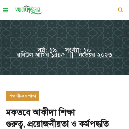
বর্ষ: ১৯, সংখ্যা: ১০
রবিউল আখির ১৪৪৫ || নভেম্বর ২০২৩
শিক্ষার্থীদের পাতা
মকতবে আকীদা শিক্ষা
গুরুত্ব, প্রয়োজনীয়তা ও কর্মপদ্ধতি