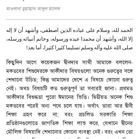
মাওলানা মুহাম্মাদ আব্দুল মালেক
الحمد
لله،
وسلام
على
عباده
الذين
اصطفى،
وأشهد
أن
لا
إله
إلا
الله،
وأشهد
أن
محمدا
عبده
ورسوله،
وخاتم
أنبيائه
ورسله،
!
بعد
أما
كثيرا،
كثيرا
تسليما
وسلم
وآله
عليه
الله
صلى
কিছুদিন আগে কয়েকজন দ্বীনদার সাথী আমাকে বললেন
-
মকতবের শিশুদেরকে আকীদার বিষয়গুলো অনেক গুরুত্বের সঙ্গে
শেখানো উচিত
;
কিন্তু আমাদের দেশে এ বিষয়ে কোনো গুরুত্ব
নেই। অথচ বিষয়টি কত গুরুত্বপূর্ণ তা সবারই জানা। প্রথমত
আকীদার বিশুদ্ধতা পুরো ঈমানের ভিত্তি। দ্বিতীয়ত অনেক শিশু
মকতবের পরেই অন্য পথে চলে যায়। অর্থাৎ তারা আর দ্বীনী
শিক্ষা গ্রহণ করে না
;
বরং প্রচলিত সরকারি শিক্ষা
প্রতিষ্ঠানগুলোতে জাগতিক শিক্ষা লাভ করে
,
যেখানে দ্বীনের
মৌলিক বিষয়াদি শেখানোর কোনো ব্যবস্থা নেই। বরং এখন তো