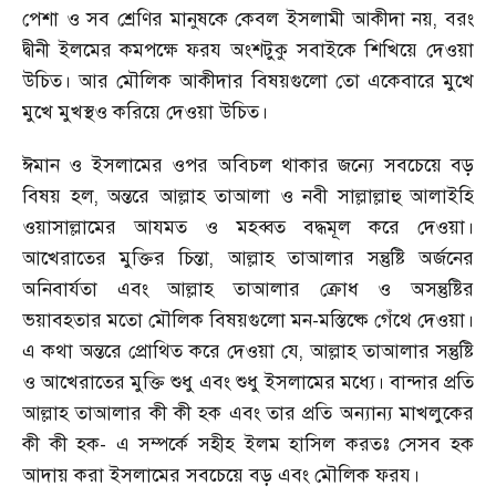
পেশা ও সব শ্রেণির মানুষকে কেবল ইসলামী আকীদা নয়
,
বরং
দ্বীনী ইলমের কমপক্ষে ফরয অংশটুকু সবাইকে শিখিয়ে দেওয়া
উচিত। আর মৌলিক আকীদার বিষয়গুলো তো একেবারে মুখে
মুখে মুখস্থও করিয়ে দেওয়া উচিত।
ঈমান ও ইসলামের ওপর অবিচল থাকার জন্যে সবচেয়ে বড়
বিষয় হল
,
অন্তরে আল্লাহ তাআলা ও নবী সাল্লাল্লাহু আলাইহি
ওয়াসাল্লামের আযমত ও মহব্বত বদ্ধমূল করে দেওয়া।
আখেরাতের মুক্তির চিন্তা
,
আল্লাহ তাআলার সন্তুষ্টি অর্জনের
অনিবার্যতা এবং আল্লাহ তাআলার ক্রোধ ও অসন্তুষ্টির
ভয়াবহতার মতো মৌলিক বিষয়গুলো মন-মস্তিষ্কে গেঁথে দেওয়া।
এ কথা অন্তরে প্রোথিত করে দেওয়া যে
,
আল্লাহ তাআলার সন্তুষ্টি
ও আখেরাতের মুক্তি শুধু এবং শুধু ইসলামের মধ্যে। বান্দার প্রতি
আল্লাহ তাআলার কী কী হক এবং তার প্রতি অন্যান্য মাখলুকের
কী কী হক
-
এ সম্পর্কে সহীহ ইলম হাসিল করতঃ সেসব হক
আদায় করা ইসলামের সবচেয়ে বড় এবং মৌলিক ফরয।