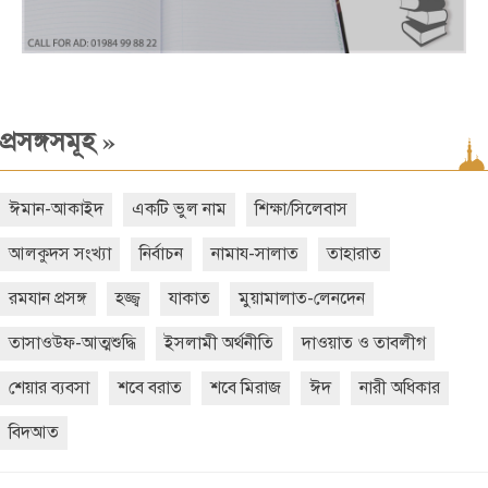
»
প্রসঙ্গসমূহ
ঈমান-আকাইদ
একটি ভুল নাম
শিক্ষা/সিলেবাস
আলকুদস সংখ্যা
নির্বাচন
নামায-সালাত
তাহারাত
রমযান প্রসঙ্গ
হজ্জ্ব
যাকাত
মুয়ামালাত-লেনদেন
তাসাওউফ-আত্মশুদ্ধি
ইসলামী অর্থনীতি
দাওয়াত ও তাবলীগ
শেয়ার ব্যবসা
শবে বরাত
শবে মিরাজ
ঈদ
নারী অধিকার
বিদআত