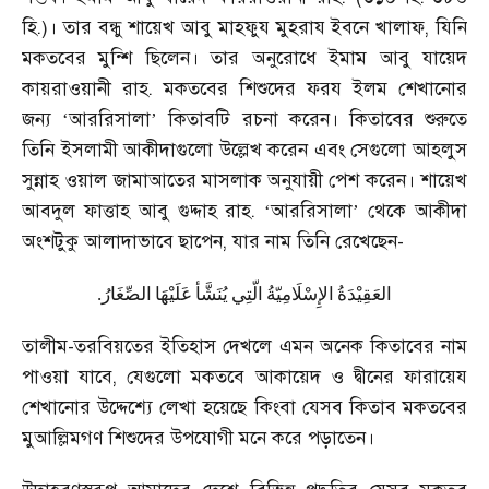
হি.)। তার বন্ধু শায়েখ আবু মাহফুয মুহরায ইবনে খালাফ
,
যিনি
মকতবের মুন্শি ছিলেন। তার অনুরোধে ইমাম আবু যায়েদ
কায়রাওয়ানী রাহ. মকতবের শিশুদের ফরয ইলম শেখানোর
জন্য
‘
আররিসালা
’
কিতাবটি রচনা করেন। কিতাবের শুরুতে
তিনি ইসলামী আকীদাগুলো উল্লেখ করেন এবং সেগুলো আহলুস
সুন্নাহ ওয়াল জামাআতের মাসলাক অনুযায়ী পেশ করেন। শায়েখ
আবদুল ফাত্তাহ আবু গুদ্দাহ রাহ.
‘
আররিসালা
’
থেকে আকীদা
অংশটুকু আলাদাভাবে ছাপেন
,
যার নাম তিনি রেখেছেন
-
.
الصِّغَارُ
عَلَيْهَا
يُنَشَّأ
الّتِي
الإِسْلَامِيّةُ
العَقِيْدَةُ
তালীম-তরবিয়তের ইতিহাস দেখলে এমন অনেক কিতাবের নাম
পাওয়া যাবে
,
যেগুলো মকতবে আকায়েদ ও দ্বীনের ফারায়েয
শেখানোর উদ্দেশ্যে লেখা হয়েছে কিংবা যেসব কিতাব মকতবের
মুআল্লিমগণ শিশুদের উপযোগী মনে করে পড়াতেন।