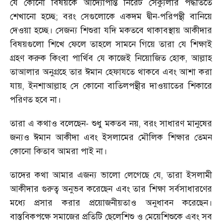
যে কোনো বিষয়কে আদ্যোপান্ত নিরেট সেক্যুলার পদ্ধতিতে
শেখানো হচ্ছে
;
বরং সেগুলোকে একদম দ্বীন-পরিপন্থী বানিয়ে
দেওয়া হচ্ছে। সেজন্য শিশুরা যদি মকতবে থাকাবস্থায় আকীদার
বিষয়গুলো শিখে ফেলে তাহলে সামনে গিয়ে তারা যে শিক্ষাই
গ্রহণ করুক কিংবা পার্থিব যে কাজেই নিয়োজিত হোক
,
আল্লাহ
তাআলার অনুগ্রহে তার ঈমান হেফাযতে থাকবে এবং আশা করা
যায়
,
ইনশাআল্লাহ সে কোনো বাতিলপন্থীর দাওয়াতের শিকারে
পরিণত হবে না।
তারা এ কথাও বলেছেন
-
শুধু মকতব নয়
,
বরং সাধারণ মানুষের
জন্যও ঈমান আকীদা এবং ইসলামের মৌলিক শিক্ষার তেমন
কোনো কিতাব আমরা পাই না।
তাদের কথা আমার এজন্য ভালো লেগেছে যে
,
তারা ইসলামী
আকীদার গুরুত্ব অনুভব করেছেন এবং তার শিক্ষা সর্বসাধারণের
মধ্যে প্রসার করার প্রয়োজনীয়তাও অনুধাবন করেছেন।
বাস্তবিকপক্ষে সমাজের প্রতিটি ছেলেশিশু ও মেয়েশিশুকে এবং সব