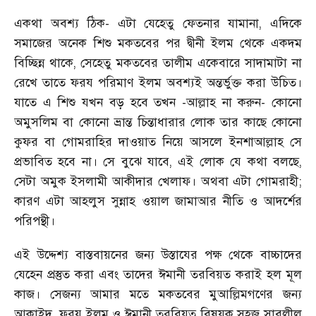
একথা অবশ্য ঠিক
-
এটা যেহেতু ফেতনার যামানা
,
এদিকে
সমাজের অনেক শিশু মকতবের পর দ্বীনী ইলম থেকে একদম
বিচ্ছিন্ন থাকে
,
সেহেতু মকতবের তালীম একেবারে সাদামাটা না
রেখে তাতে ফরয পরিমাণ ইলম অবশ্যই অন্তর্ভুক্ত করা উচিত।
যাতে এ শিশু যখন বড় হবে তখন
-
আল্লাহ না করুন
-
কোনো
অমুসলিম বা কোনো ভ্রান্ত চিন্তাধারার লোক তার কাছে কোনো
কুফর বা গোমরাহির দাওয়াত নিয়ে আসলে ইনশাআল্লাহ সে
প্রভাবিত হবে না। সে বুঝে যাবে
,
এই লোক যে কথা বলছে
,
সেটা অমুক ইসলামী আকীদার খেলাফ। অথবা এটা গোমরাহী
;
কারণ এটা আহলুস সুন্নাহ ওয়াল জামাআর নীতি ও আদর্শের
পরিপন্থী।
এই উদ্দেশ্য বাস্তবায়নের জন্য উস্তাযের পক্ষ থেকে বাচ্চাদের
যেহেন প্রস্তুত করা এবং তাদের ঈমানী তরবিয়ত করাই হল মূল
কাজ। সেজন্য আমার মতে মকতবের মুআল্লিমগণের জন্য
আকাইদ
,
ফরয ইলম ও ঈমানী তরবিয়ত বিষয়ক সহজ সাবলীল