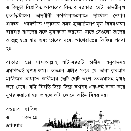
ও কিছুটা বিস্তারিত আকারের কিতাব দরকার
,
যেটা তাদরীবুল
মুআল্লিমীনের তাদরীবী কর্মশালাগুলোতে দাখেলে নেসাব
থাকবে। পরবর্তীতে পড়ানোর সময় মুআল্লিমগণ মূল বিষয়গুলো
বারবার ছাত্রদের সঙ্গে মুযাকারা করবেন
,
যাতে সেগুলো তাদের
আত্মস্থ হয়ে যায় এবং তাদের মধ্যে আখেরাতের ফিকির পয়দা
হয়।
বাচ্চারা তো মাশাআল্লাহ ষাট-সত্তরটি হাদীস অনুবাদসহ
এমনিতেই মুখস্থ করে। অতএব এটাও সম্ভব যে
,
তারা কুরআন
মাজীদের আয়াতে কারীমার ছোট ছোট অংশ তরজমাসহ মুখস্থ
করে নেবে। যদি বিরতি দিয়ে দিয়ে অর্থসহ এক-দুই বাক্য করে
মুখস্থ করানো হয়
,
তাহলে এটা কোনো কঠিন বিষয় নয়।
সওয়াব হাসিল
ও সকদায়ে
জারিয়ার