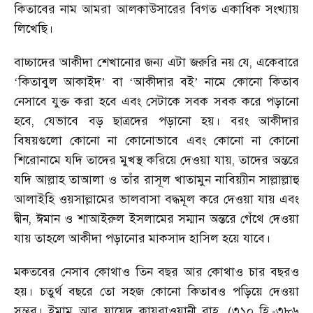
কিতাবের নাম আমরা আলকাউসারের বিগত একাধিক সংখ্যায়
লিখেছি।
বাচ্চাদের আকীদা শেখানোর জন্য এটা জরুরি নয় যে
,
একেবারে
‘
কিতাবুল আকাইদ
’
বা
‘
আকীদার বই
’
নামে কোনো কিতাব
নেসাবে যুক্ত করা হবে এবং সেটাকে সবক সবক করে পড়ানো
হবে
,
যেভাবে বড় ছাত্রদের পড়ানো হয়। বরং আকীদার
বিষয়গুলো কোনো না কোনোভাবে এবং কোনো না কোনো
শিরোনামে যদি তাদের মুখস্থ করিয়ে দেওয়া যায়
,
তাদের অন্তরে
যদি আল্লাহ তাআলা ও তাঁর রাসূল খাতামুন নাবিয়্যীন সাল্লাল্লাহু
আলাইহি ওয়সাল্লামের ভালবাসা বদ্ধমূল করে দেওয়া যায় এবং
দ্বীন
,
ঈমান ও শাআইরুল ইসলামের সম্মান অন্তরে গেঁথে দেওয়া
যায় তাহলে আকীদা পড়ানোর মাকসাদ হাসিল হয়ে যাবে।
মকতবের নেসাব কোথাও তিন বছর আর কোথাও চার বছরও
হয়। চতুর্থ বছরে তো সহজ কোনো কিতাবও পড়িয়ে দেওয়া
সম্ভব। ইমাম আবু যায়েদ কায়রাওয়ানী রাহ. (৩১০ হি.-৩৮৬