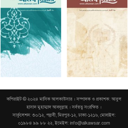
কপিরাইট © ২০২৪ মাসিক আলকাউসার । সম্পাদক ও প্রকাশক: আবুল
হাসান মুহাম্মাদ আবদুল্লাহ । সর্বস্বত্ব সংরক্ষিত ।
সার্কুলেশন: ৩০/১২, পল্লবী, মিরপুর-১২, ঢাকা-১২১৬, মোবাইল:
০১৯৮৪ ৯৯ ৮৮ ২২, ইমেইল: info@alkawsar.com