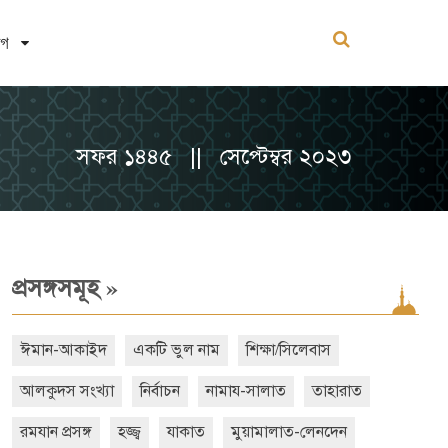
োগ
সফর ১৪৪৫ || সেপ্টেম্বর ২০২৩
»
প্রসঙ্গসমূহ
ঈমান-আকাইদ
একটি ভুল নাম
শিক্ষা/সিলেবাস
আলকুদস সংখ্যা
নির্বাচন
নামায-সালাত
তাহারাত
রমযান প্রসঙ্গ
হজ্জ্ব
যাকাত
মুয়ামালাত-লেনদেন