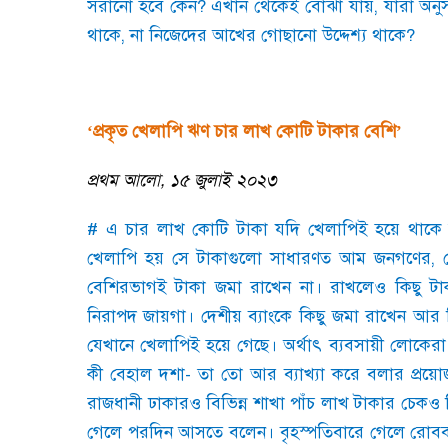
সরানো হবে কেন
?
এখান থেকেই বোঝা যায়
,
যারা অন
থাকে
,
না নিজেদের আখের গোছানো উদ্দেশ্য থাকে
?
‘
প্রকৃত খেলাপি ঋণ চার লাখ কোটি টাকার বেশি
’
প্রথম আলো
,
১৫ জুলাই ২০২৩
#
এ চার লাখ কোটি টাকা যদি খেলাপিই হয়ে থাকে
খেলাপি হয় সে টাকাগুলো সাধারণত আম জনগণের
,
বেশিরভাগই টাকা জমা রাখেন না। রাখলেও কিছু ট
নিরাপদ জায়গা। দেশীয় ব্যাংকে কিছু জমা রাখেন আর 
যেখানে খেলাপিই হয়ে গেছে। অর্থাৎ ব্যবসায়ী লোকেরা
কী বেহাল দশা
-
তা তো আর ব্যাখ্যা করে বলার প্রয়োজ
রাজধানী ঢাকারও বিভিন্ন শাখা পাঁচ লাখ টাকার চে
গেলে পরদিন আসতে বলেন। বৃহস্পতিবারে গেলে রোব