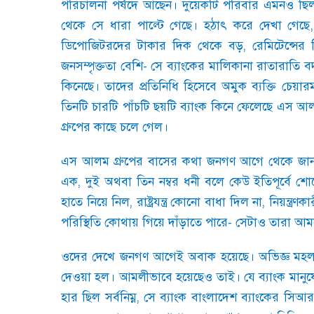
পরিচালনা পর্ষদে আছেন। দুয়েকটি পরিবার এমনও ছি
থেকে সে ধারা পাল্টে গেছে। হঠাৎ করে দেখা গেছে
ডিপোজিটরদের টাকার দিক থেকে বড়
,
রেমিটেন্সে
জনসম্পৃক্ততা বেশি
-
সে ব্যাংকের মালিকানা রাতারাতি 
কিনেছে। তাদের প্রতিনিধি হিসেবে অমুক ব্যক্তি চ
তিনটি চারটি পাঁচটি ছয়টি ব্যাংক কিনে ফেলেছে এস আ
গ্রুপের কাছে চলে গেল।
এস আলম গ্রুপের বাসের কথা জনগণ আগে থেকে জানত। ঢা
এক
,
দুই অথবা তিন নম্বর ধনী বলে কেউ ইতিপূর্বে শোন
হাতে নিয়ে নিল
,
রাষ্ট্রযন্ত্র কোনো বাধা দিল না
,
নিয়ন্ত্রণ
পরিস্থিতি কোথায় গিয়ে দাঁড়াতে পারে
-
সেটাও তারা আম
ওদের দেখে জনগণ আগেই অবাক হয়েছে। অভিজ্ঞ মহল
দেওয়া হল। আমলীভাবে হয়েছেও তাই। যে ব্যাংক মানুষ
হার ছিল সর্বনিম্ন
,
সে ব্যাংক বাংলাদেশ ব্যাংকের সি