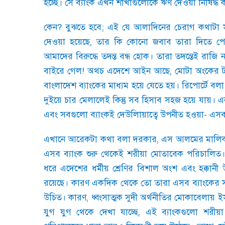
হচ্ছে। সে ব্যাংক এখন শাখাগুলোকে ঋণ দেওয়া নিষিদ্ধ 
কেন
?
বুঝতে হবে
;
এই যে আলাদিনের চেরাগ কথাটা সত্যি
দেওয়া হয়েছে
,
তার কি কোনো জবাব তারা দিতে পে
আমাদের বিরুদ্ধে তদন্ত বন্ধ হোক। তারা তদন্তেই রাজি 
বাইরে গেল! অথচ এদেশে আইন আছে
,
মোটা অংকের ট
বাংলাদেশ ব্যাংকের মাধ্যম হয়ে যেতে হয়। রিপোর্টে বল
দুইয়ে চার মেলালেই কিন্তু সব হিসাব সহজ হয়ে যায়। 
এবং সবগুলো ব্যাংকই দেউলিায়াত্বে উপনীত হওয়া
-
এসব 
এখানে আরেকটা কথা বলা দরকার
,
এস আলমের মালিকা
এসব ব্যাংক শুরু থেকেই শরীয়া মোতাবেক পরিচালিত। 
ধরে এদেশের ধর্মীয় শ্রেণির বিশাল অংশ এবং হক্কানী উ
রয়েছে। কারণ একদিক থেকে তো তারা এসব ব্যাংকের 
উচিত। কারণ
,
ধ্বংসাত্মক সুদী অর্থনীতির মোকাবেলায় ইস
যুগ যুগ থেকে দেখা যাচ্ছে
,
এই ব্যাংকগুলো শরীয়া