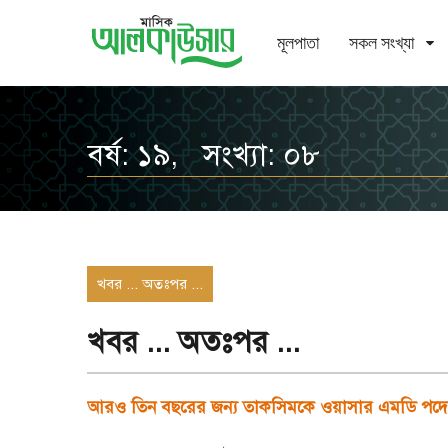
মূলপাতা
সকল সংখ্যা
বর্ষ: ১৯, সংখ্যা: ০৮
খবর ... অতঃপর ...
খবর ... অতঃপর ...
আরও তিন বছরের জন্য তাকসিমকে ওয়াসার এমডি পদে 