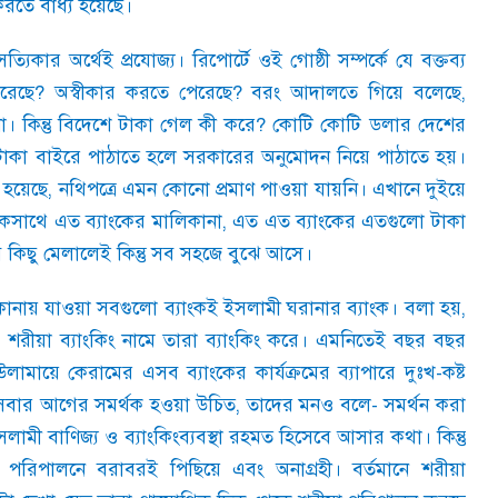
করতে বাধ্য হয়েছে।
কার অর্থেই প্রযোজ্য। রিপোর্টে ওই গোষ্ঠী সম্পর্কে যে বক্তব্য
রেছে
?
অস্বীকার করতে পেরেছে
?
বরং আদালতে গিয়ে বলেছে
,
না। কিন্তু বিদেশে টাকা গেল কী করে
?
কোটি কোটি ডলার দেশের
াকা বাইরে পাঠাতে হলে সরকারের অনুমোদন নিয়ে পাঠাতে হয়।
া হয়েছে
,
নথিপত্রে এমন কোনো প্রমাণ পাওয়া যায়নি। এখানে দুইয়ে
একসাথে এত ব্যাংকের মালিকানা
,
এত এত ব্যাংকের এতগুলো টাকা
কিছু মেলালেই কিন্তু সব সহজে বুঝে আসে।
নায় যাওয়া সবগুলো ব্যাংকই ইসলামী ঘরানার ব্যাংক। বলা হয়
,
শরীয়া ব্যাংকিং নামে তারা ব্যাংকিং করে। এমনিতেই বছর বছর
লামায়ে কেরামের এসব ব্যাংকের কার্যক্রমের ব্যাপারে দুঃখ-কষ্ট
সবার আগের সমর্থক হওয়া উচিত
,
তাদের মনও বলে
-
সমর্থন করা
লামী বাণিজ্য ও ব্যাংকিংব্যবস্থা রহমত হিসেবে আসার কথা। কিন্তু
 পরিপালনে বরাবরই পিছিয়ে এবং অনাগ্রহী। বর্তমানে শরীয়া