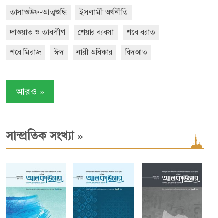
তাসাওউফ-আত্মশুদ্ধি
ইসলামী অর্থনীতি
দাওয়াত ও তাবলীগ
শেয়ার ব্যবসা
শবে বরাত
শবে মিরাজ
ঈদ
নারী অধিকার
বিদআত
»
আরও
»
সাম্প্রতিক সংখ্যা