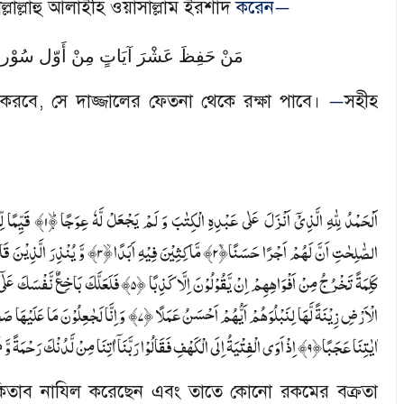
সাল্লাল্লাহু আলাইহি ওয়াসাল্লাম ইরশাদ
করেন
—
مَنْ حَفِظَ عَشْرَ آيَاتٍ مِنْ أَوّل سُوْرة
থ করবে
,
সে দাজ্জালের ফেতনা থেকে রক্ষা পাবে।
সহীহ
—
قَیِّمًا لِّیُ
۱
اَلْحَمْدُ لِلّٰهِ الَّذِیْۤ اَنْزَلَ عَلٰی عَبْدِهِ الْكِتٰبَ وَ لَمْ یَجْعَلْ لَّهٗ عِوَجًا ؕ﴿
وَّ یُنْذِرَ الَّذِیْنَ قَال﴿
۳
﴾ مَّاكِثِیْنَ فِیْهِ اَبَدًا ۙ﴿
۲
الصّٰلِحٰتِ اَنَّ لَهُمْ اَجْرًا حَسَنًاۙ﴿
فَلَعَلَّكَ بَاخِعٌ نَّفْسَكَ عَلٰۤی ﴿
۵
كَلِمَةً تَخْرُجُ مِنْ اَفْوَاهِهِمْ اِنْ یَّقُوْلُوْنَ اِلَّا كَذِبًا ﴿
وَ اِنَّا لَجٰعِلُوْنَ مَا عَلَیْهَا ص ؕ﴿
۷
الْاَرْضِ زِیْنَةً لَّهَا لِنَبْلُوَهُمْ اَیُّهُمْ اَحْسَنُ عَمَلًا ﴿
اِذْ اَوَی الْفِتْیَةُ اِلَی الْكَهْفِ فَقَالُوْا رَبَّنَاۤ اٰتِنَا مِنْ لَّدُنْكَ رَحْمَةً وّ ﴿
۹
اٰیٰتِنَا عَجَبًا﴿
ি কিতাব নাযিল করেছেন এবং তাতে কোনো রকমের বক্রতা