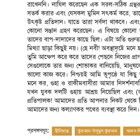
রাখেননি। নাযিল করেছেন এক সরল
-
সঠিক গ্রন্থ
সতর্ক করার এবং যেসকল মুমিন সৎকর্ম করে
,
তা
উৎকৃষ্ট প্রতিদান। যাতে তারা সর্বদা থাকবে। 
কোনো সন্তান গ্রহণ করেছেন। এ বিষয়ে কোনো
তাদের বাপ
-
দাদাদের কাছে ছিল। এটা অতি গুরু
মিথ্যা ছাড়া কিছুই নয়। (হে নবী! অবস্থাদৃষ্টে 
তুমি আক্ষেপ করে করে তাদের পেছনে নিজের প্রা
সেগুলোকে তার জন্য শোভাকর বানিয়েছি
,
মানুষক
ভালো কাজ করে। নিশ্চয়ই আমি ভূপৃষ্ঠে যা কিছ
মনে কর
,
গুহা ও রাকীমবাসীরা আমার নিদর্শনাবল
যখন যুবক দলটি গুহায় আশ্রয় নিয়েছিল এবং
প্রতিপালক! আমাদের প্রতি আপনার নিকট থেকে
আমাদের জন্য কল্যাণকর পথের ব্যবস্থা করে দিন।
প্রসঙ্গসমূহ:
দ্বীনিয়াত
কুরআন-উলূমুল কুরআন
আদব-শিষ