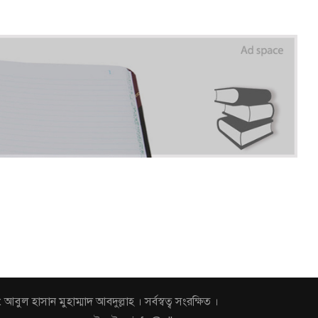
হাসান মুহাম্মাদ আবদুল্লাহ । সর্বস্বত্ব সংরক্ষিত ।