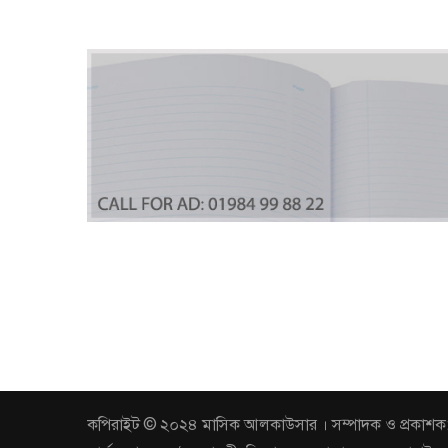
কপিরাইট © ২০২৪ মাসিক আলকাউসার । সম্পাদক ও প্রকাশক: আবুল 