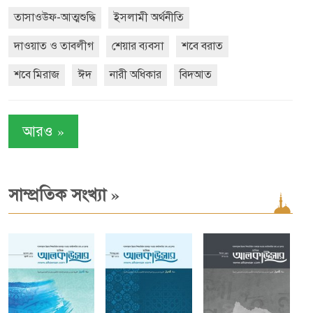
তাসাওউফ-আত্মশুদ্ধি
ইসলামী অর্থনীতি
দাওয়াত ও তাবলীগ
শেয়ার ব্যবসা
শবে বরাত
শবে মিরাজ
ঈদ
নারী অধিকার
বিদআত
»
আরও
»
সাম্প্রতিক সংখ্যা