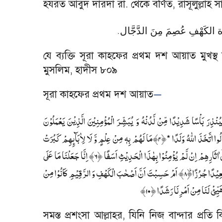
হযরত আবুদ দারদা রা. থেকে বর্ণিত
,
রাসূলুল্লাহ 
.
 الكَهْفِ عُصِمَ مِنَ الدَّجَّال
যে ব্যক্তি সূরা কাহফের প্রথম দশ আয়াত মুখস্
মুসলিম
,
হাদীস ৮০৯
সূরা কাহফের প্রথম দশ আয়াত
—
﴾ نْذِرَ بَاْسًا شَدِیْدًا مِّنْ لَّدُنْهُ وَ یُبَشِّرَ الْمُؤْمِنِیْنَ الَّذِیْنَ یَعْمَلُوْنَ
﴾مَا لَهُمْ بِهٖ مِنْ عِلْمٍ وَّ لَا لِاٰبَآىِٕهِمْ كَبُرَتْ
۴
﴾ ُوا اتَّخَذَ اللّٰهُ وَلَدًا ٭
﴾ اِنَّا جَعَلْنَا مَا عَلَی
۶
﴾  اٰثَارِهِمْ اِنْ لَّمْ یُؤْمِنُوْا بِهٰذَا الْحَدِیْثِ اَسَفًا
﴾ اَمْ حَسِبْتَ اَنَّ اَصْحٰبَ الْكَهْفِ وَ الرَّقِیْمِ كَانُوْا مِنْ
۸
﴾ َعِیْدًا جُرُزًا
﴾
۱۰
﴾ َ هَیِّئْ لَنَا مِنْ اَمْرِنَا رَشَدًا
সমস্ত প্রশংসা আল্লাহর
,
যিনি নিজ বান্দার প্রত