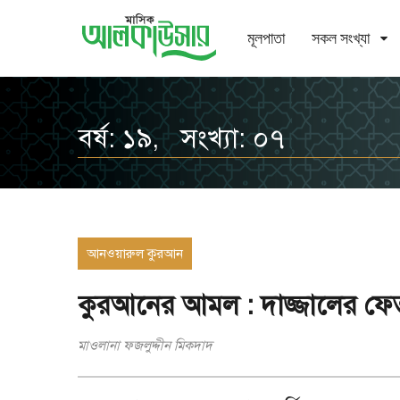
মূলপাতা
সকল সংখ্যা
বর্ষ: ১৯, সংখ্যা: ০৭
আনওয়ারুল কুরআন
কুরআনের আমল : দাজ্জালের ফেত
মাওলানা ফজলুদ্দীন মিকদাদ