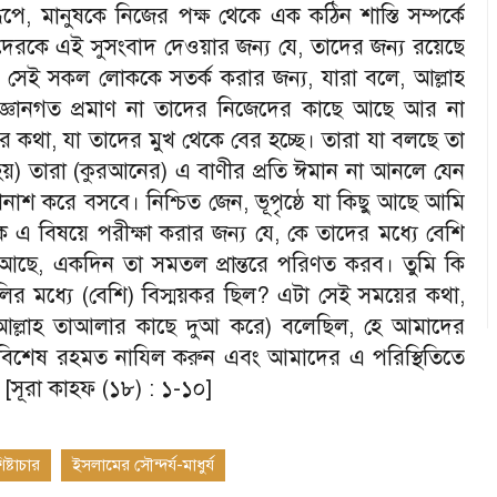
রূপে
,
মানুষকে নিজের পক্ষ থেকে এক কঠিন শাস্তি সম্পর্কে
দেরকে এই সুসংবাদ দেওয়ার জন্য যে
,
তাদের জন্য রয়েছে
এবং সেই সকল লোককে সতর্ক করার জন্য
,
যারা বলে
,
আল্লাহ
 জ্ঞানগত প্রমাণ না তাদের নিজেদের কাছে আছে আর না
তর কথা
,
যা তাদের মুখ থেকে বের হচ্ছে। তারা যা বলছে তা
মনে হয়) তারা (কুরআনের) এ বাণীর প্রতি ঈমান না আনলে যেন
ণনাশ করে বসবে। নিশ্চিত জেন
,
ভূপৃষ্ঠে যা কিছু আছে আমি
ে এ বিষয়ে পরীক্ষা করার জন্য যে
,
কে তাদের মধ্যে বেশি
ু আছে
,
একদিন তা সমতল প্রান্তরে পরিণত করব। তুমি কি
ির মধ্যে (বেশি) বিস্ময়কর ছিল
?
এটা সেই সময়ের কথা
,
 (আল্লাহ তাআলার কাছে দুআ করে) বলেছিল
,
হে আমাদের
 বিশেষ রহমত নাযিল করুন এবং আমাদের এ পরিস্থিতিতে
 [সূরা কাহফ (১৮) : ১
-
১০]
্টাচার
ইসলামের সৌন্দর্য-মাধুর্য