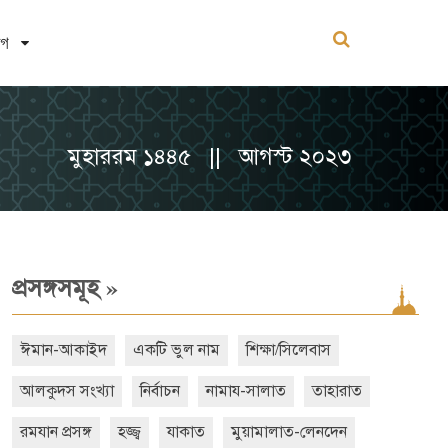
োগ
মুহাররম ১৪৪৫ || আগস্ট ২০২৩
»
প্রসঙ্গসমূহ
ঈমান-আকাইদ
একটি ভুল নাম
শিক্ষা/সিলেবাস
আলকুদস সংখ্যা
নির্বাচন
নামায-সালাত
তাহারাত
রমযান প্রসঙ্গ
হজ্জ্ব
যাকাত
মুয়ামালাত-লেনদেন