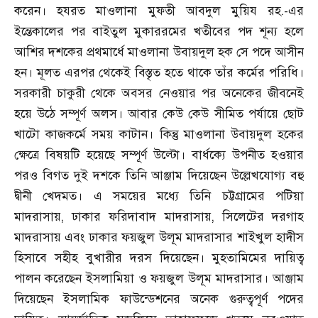
করেন। হযরত মাওলানা মুফতী আবদুল মুয়িয রহ.-এর
ইন্তেকালের পর বাইতুল মুকাররমের খতীবের পদ শূন্য হলে
আশির দশকের প্রথমার্ধে মাওলানা উবায়দুল হক সে পদে আসীন
হন। মূলত এরপর থেকেই বিস্তৃত হতে থাকে তাঁর কর্মের পরিধি।
সরকারী চাকুরী থেকে অবসর নেওয়ার পর অনেকের জীবনেই
হয়ে উঠে সম্পূর্ণ অলস। আবার কেউ কেউ সীমিত পর্যায়ে ছোট
খাটো কাজকর্মে সময় কাটান। কিন্তু মাওলানা উবায়দুল হকের
ক্ষেত্রে বিষয়টি হয়েছে সম্পূর্ণ উল্টো। বার্ধক্যে উপনীত হওয়ার
পরও বিগত দুই দশকে তিনি আঞ্জাম দিয়েছেন উল্লেখযোগ্য বহু
দ্বীনী খেদমত। এ সময়ের মধ্যে তিনি চট্টগ্রামের পটিয়া
মাদরাসায়
,
ঢাকার ফরিদাবাদ মাদরাসায়
,
সিলেটের দরগাহ
মাদরাসায় এবং ঢাকার ফয়জুল উলূম মাদরাসার শাইখুল হাদীস
হিসাবে সহীহ বুখারীর দরস দিয়েছেন। মুহতামিমের দায়িত্ব
পালন করেছেন ইসলামিয়া ও ফয়জুল উলূম মাদরাসার। আঞ্জাম
দিয়েছেন ইসলামিক ফাউন্ডেশনের অনেক গুরুত্বপূর্ণ পদের