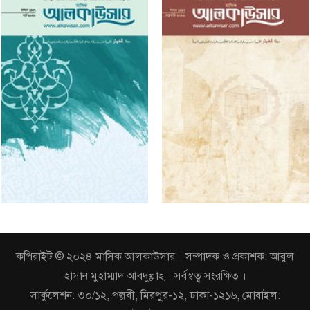
কপিরাইট © ২০২৪ মাসিক আলকাউসার । সম্পাদক ও প্রকাশক: আবুল
হাসান মুহাম্মাদ আবদুল্লাহ । সর্বস্বত্ব সংরক্ষিত ।
সার্কুলেশন: ৩০/১২, পল্লবী, মিরপুর-১২, ঢাকা-১২১৬, মোবাইল: