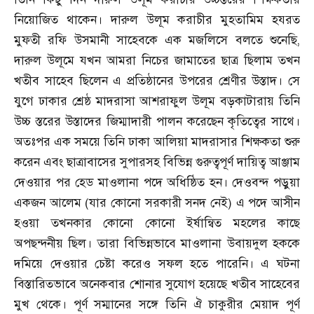
নিয়োজিত থাকেন। দারুল উলূম করাচীর মুহতামিম হযরত
মুফতী রফি উসমানী সাহেবকে এক মজলিসে বলতে শুনেছি
,
দারুল উলূমে যখন আমরা নিচের জামাতের ছাত্র ছিলাম তখন
খতীব সাহেব ছিলেন এ প্রতিষ্ঠানের উপরের শ্রেণীর উস্তাদ। সে
যুগে ঢাকার শ্রেষ্ঠ মাদরাসা আশরাফুল উলূম বড়কাটারায় তিনি
উচ্চ স্তরের উস্তাদের জিম্মাদারী পালন করেছেন কৃতিত্বের সাথে।
অতঃপর এক সময়ে তিনি ঢাকা আলিয়া মাদরাসার শিক্ষকতা শুরু
করেন এবং ছাত্রাবাসের সুপারসহ বিভিন্ন গুরুত্বপূর্ণ দায়িত্ব আঞ্জাম
দেওয়ার পর হেড মাওলানা পদে অধিষ্ঠিত হন। দেওবন্দ পড়ুয়া
একজন আলেম (যার কোনো সরকারী সনদ নেই) এ পদে আসীন
হওয়া তখনকার কোনো কোনো ইর্ষান্বিত মহলের কাছে
অপছন্দনীয় ছিল। তারা বিভিন্নভাবে মাওলানা উবায়দুল হককে
দমিয়ে দেওয়ার চেষ্টা করেও সফল হতে পারেনি। এ ঘটনা
বিস্তারিতভাবে অনেকবার শোনার সুযোগ হয়েছে খতীব সাহেবের
মুখ থেকে। পূর্ণ সম্মানের সঙ্গে তিনি ঐ চাকুরীর মেয়াদ পূর্ণ