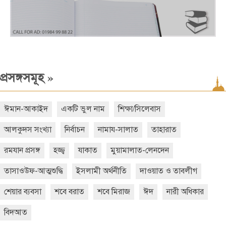
»
প্রসঙ্গসমূহ
ঈমান-আকাইদ
একটি ভুল নাম
শিক্ষা/সিলেবাস
আলকুদস সংখ্যা
নির্বাচন
নামায-সালাত
তাহারাত
রমযান প্রসঙ্গ
হজ্জ্ব
যাকাত
মুয়ামালাত-লেনদেন
তাসাওউফ-আত্মশুদ্ধি
ইসলামী অর্থনীতি
দাওয়াত ও তাবলীগ
শেয়ার ব্যবসা
শবে বরাত
শবে মিরাজ
ঈদ
নারী অধিকার
বিদআত