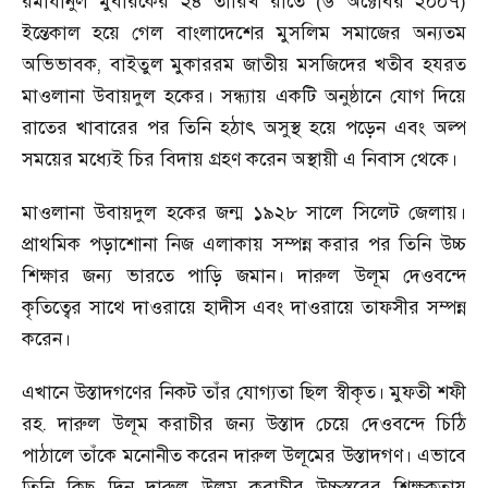
রমাযানুল মুবারকের ২৪ তারিখ রাতে (৬ অক্টোবর ২০০৭)
ইন্তেকাল হয়ে গেল বাংলাদেশের মুসলিম সমাজের অন্যতম
অভিভাবক
,
বাইতুল মুকাররম জাতীয় মসজিদের খতীব হযরত
মাওলানা উবায়দুল হকের। সন্ধ্যায় একটি অনুষ্ঠানে যোগ দিয়ে
রাতের খাবারের পর তিনি হঠাৎ অসুস্থ হয়ে পড়েন এবং অল্প
সময়ের মধ্যেই চির বিদায় গ্রহণ করেন অস্থায়ী এ নিবাস থেকে।
মাওলানা উবায়দুল হকের জন্ম ১৯২৮ সালে সিলেট জেলায়।
প্রাথমিক পড়াশোনা নিজ এলাকায় সম্পন্ন করার পর তিনি উচ্চ
শিক্ষার জন্য ভারতে পাড়ি জমান। দারুল উলূম দেওবন্দে
কৃতিত্বের সাথে দাওরায়ে হাদীস এবং দাওরায়ে তাফসীর সম্পন্ন
করেন।
এখানে উস্তাদগণের নিকট তাঁর যোগ্যতা ছিল স্বীকৃত। মুফতী শফী
রহ. দারুল উলূম করাচীর জন্য উস্তাদ চেয়ে দেওবন্দে চিঠি
পাঠালে তাঁকে মনোনীত করেন দারুল উলূমের উস্তাদগণ। এভাবে
তিনি কিছু দিন দারুল উলূম করাচীর উচ্চস্তরের শিক্ষকতায়