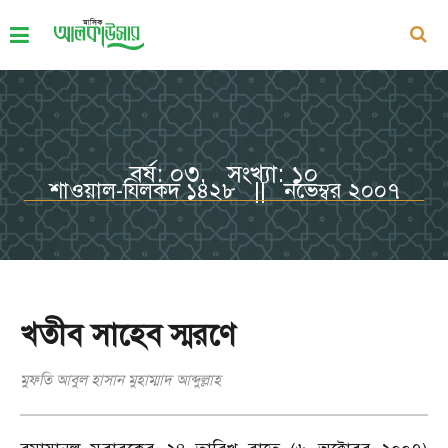
বর্ষ: ০৩, সংখ্যা: ১০
শাওয়াল-যিলকদ ১৪২৮ || নভেম্বর ২০০৭
খতীব সাহেব স্মরণে
মুফতি আবুল হাসান মুহাম্মাদ আব্দুল্লাহ