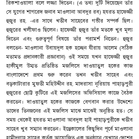
রিকশাওয়ালা বলে লজ্জা দিতেন। (এ তথ্য দুটি দিয়েছেন তাঁর
সে যুগের শাগরেদ জনাব মাওলানা আবদুর রব
)
হযরত হাফেজ্জী
হুজুর রহ. -এর সাথে খতীব সাহেবের গভীর সম্পর্ক ছিল।
হুজুরের খলীফাও ছিলেন। হাফেজ্জী হুজুর তাঁর মতকে খুব মূল্য
দিতেন এবং গুরুত্বপূর্ণ বিষয়ে তাঁর পরামর্শ নিতেন। হুজুর
বলতেন- মাওলানা উবায়দুল হক হচ্ছেন যীরায় আলেম (সঠিক
মতামত প্রদানকারী প্রজ্ঞাবান) ওই সময়ে যখন হাফেজ্জী হুজুর
হাকীমুল উম্মত প্রতিষ্ঠিত মজলিসে দাওয়াতুল হকের কাজ
বাংলাদেশে প্রথম শুরু করেন তখন খতীব সাহেব এবং
বড়কাটারার মুফতী মহিউদ্দীন রহ. মাদরাসা নূরিয়ায় পাহাড়পুরী
হুজুরের ছোট্ট কুটিরে এই মজলিসের অফিসিয়াল কাজে বৈঠক
করতেন। দাওয়াতুল হকের কাজকে বেগবান করার উদ্দেশ্যে
তাদের তিনজনের এই মজলিস মাঝে মাঝেই অনুষ্ঠিত হত। সে
সময় থেকেই হযরত মাওলানা আবদুল হাই পাহাড়পুরীকে খতীব
সাহেব খুব সম্মান করতেন। ইন্তেকালের কিছুদিন পূর্বে মাওলানা
হামীদুল্লাহ সাহেব কর্তৃক আয়োজিত এক অনুষ্ঠানে যেখানে দেশের