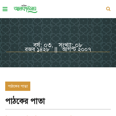
বর্ষ: ০৩, সংখ্যা: ০৮
রজব ১৪২৮ || আগস্ট ২০০৭
পাঠকের পাতা
পাঠকের পাতা