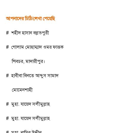
আপনাদের চিঠি/লেখা পেয়েছি
# শহীদ হাসান বল্লভপুরী
# গোলাম মোহাম্মাদ ওমর ফারূক
শিবচর
,
মাদারীপুর।
# হাবীবা বিনতে আব্দুস সামাদ
মোমেনশাহী
# মুহা. যায়েদ সলীমুল্লাহ
# মুহা. যায়েদ সলীমুল্লাহ
# মুহা. নাসির উদ্দীন