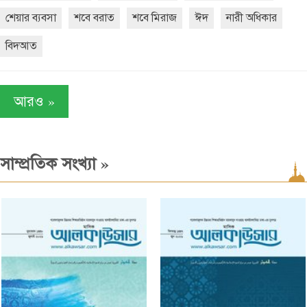
শেয়ার ব্যবসা
শবে বরাত
শবে মিরাজ
ঈদ
নারী অধিকার
বিদআত
»
আরও
»
সাম্প্রতিক সংখ্যা