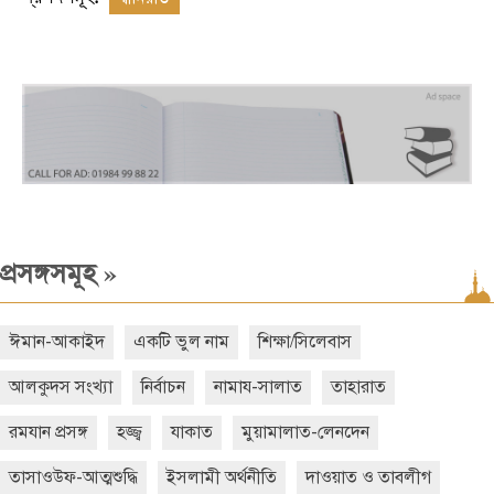
»
প্রসঙ্গসমূহ
ঈমান-আকাইদ
একটি ভুল নাম
শিক্ষা/সিলেবাস
আলকুদস সংখ্যা
নির্বাচন
নামায-সালাত
তাহারাত
রমযান প্রসঙ্গ
হজ্জ্ব
যাকাত
মুয়ামালাত-লেনদেন
তাসাওউফ-আত্মশুদ্ধি
ইসলামী অর্থনীতি
দাওয়াত ও তাবলীগ