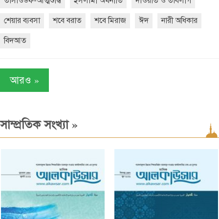
তাসাওউফ-আত্মশুদ্ধি
ইসলামী অর্থনীতি
দাওয়াত ও তাবলীগ
শেয়ার ব্যবসা
শবে বরাত
শবে মিরাজ
ঈদ
নারী অধিকার
বিদআত
»
আরও
»
সাম্প্রতিক সংখ্যা