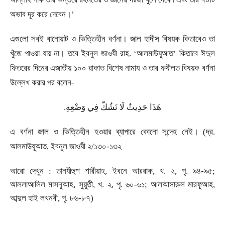
অভাব দূর করে দেবেন।
’
এগুলো সবই বানোয়াট ও ভিত্তিহীন বর্ণনা। জাল হাদীস বিষয়ক কিতাবেও তা
খুঁজে পাওয়া যায় না। তবে ইবনুল জাওযী রাহ.
‘
আলমাউযূআত
’
কিতাবে ঈদুল
ফিতরের দিনের এজাতীয় ১০০ রাকাত বিশেষ নামায ও তার ফযীলত বিষয়ক বর্ণনা
উল্লেখ করার পর বলেন
-
.
هَذَا حَدِيثٌ لَا نَشُكّ فِي وَضْعِهِ
এ বর্ণনা জাল ও ভিত্তিহীন হওয়ার ব্যাপারে কোনো সন্দেহ নেই। (দ্র.
আলমাউযূআত
,
ইবনুল জাওযী ২/১৩০
-
১৩২
আরো দেখুন : তানযীহুশ শারীয়াহ
,
ইবনে আররাক
,
খ. ২
,
পৃ. ৯৪
-
৯৫
;
আললাআলিল মাসনূআহ
,
সুয়ূতী
,
খ. ২
,
পৃ. ৬০
-
৬১
;
আলআসারুল মারফূআহ
,
আব্দুল হাই লখনবী
,
পৃ. ৮৬
-
৮৭)