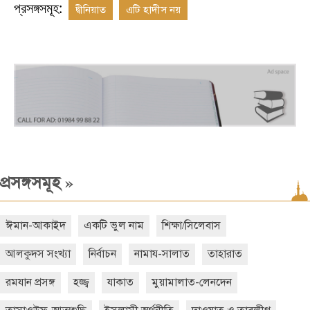
প্রসঙ্গসমূহ:
দ্বীনিয়াত
এটি হাদীস নয়
»
প্রসঙ্গসমূহ
ঈমান-আকাইদ
একটি ভুল নাম
শিক্ষা/সিলেবাস
আলকুদস সংখ্যা
নির্বাচন
নামায-সালাত
তাহারাত
রমযান প্রসঙ্গ
হজ্জ্ব
যাকাত
মুয়ামালাত-লেনদেন