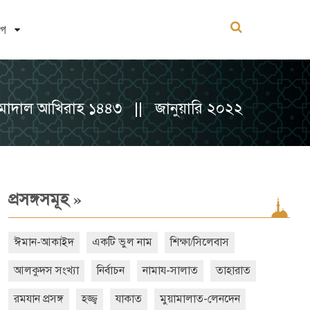
োগ
ুমাদাল আখিরাহ ১৪৪৩ || জানুয়ারি ২০২২
»
প্রসঙ্গসমূহ
ঈমান-আকাইদ
একটি ভুল নাম
শিক্ষা/সিলেবাস
আলকুদস সংখ্যা
নির্বাচন
নামায-সালাত
তাহারাত
রমযান প্রসঙ্গ
হজ্জ্ব
যাকাত
মুয়ামালাত-লেনদেন