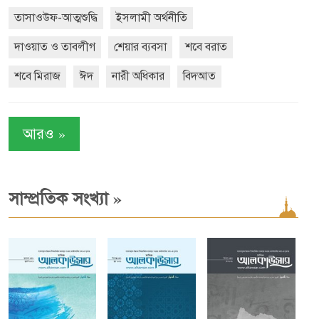
তাসাওউফ-আত্মশুদ্ধি
ইসলামী অর্থনীতি
দাওয়াত ও তাবলীগ
শেয়ার ব্যবসা
শবে বরাত
শবে মিরাজ
ঈদ
নারী অধিকার
বিদআত
»
আরও
»
সাম্প্রতিক সংখ্যা