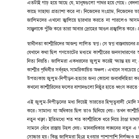
এতটাই গাঢ় হয়ে আছে যে
,
মানুষগুলো পাথর হয়ে গেছে। বেদ
কাছে সাহায্য প্রত্যাশা করে না। নিজেদের সংগ্রাম
,
নিজেদের ভা
জালিমদের এখনো জ্বালিয়ে ছারখার করতে না পারলেও আসমা
সান্ত্বনাকে পুঁজি করে তারা আবার দ্রোহের আগুন প্রজ্বালিত কর
স্বাধীনতা কাশ্মীরিদের আজন্ম লালিত স্বপ্ন। সে স্বপ্ন বাস্তবায়
যেখানে কথা ছিল গণভোটের মধ্যমে কাশ্মীরের জনসাধারণের আ
নিত্য নিয়তি। জালিমরা একধরনের জুলুম করেই ক্ষ্যান্ত হয় না
;
কাশ্মীর পৃথিবীর সর্ববৃহৎ সামরিকায়িত অঞ্চল। এখানে সবচেয়
উপত্যকায় জুলুম-নিপীড়ন-হত্যার জন্য কোনো জবাবদিহিতা করত
কখনো কাশ্মীরিদের ফলের বাগানগুলো নিষ্ঠুর হাতে ধ্বংস কর
এই জুলুম-নিপীড়নের মধ্য দিয়েই ভারতের হিন্দুত্ববাদী মোদি স
করে। সামান্য যা অধিকার ছিল তাও ছিনিয়ে নেয়। তখন কাশ্মীরি
নতুন খড়্গ। ইতিমধ্যে শত শত কাশ্মীরিকে ধরে নিয়ে ঠাণ্ডা মাথ
সামনে বেঁধে রাস্তায় টহল দেয়। মানবাধিকার লঙ্ঘনের নতুন এ ছ
সোচ্চার হয়। কিন্তু জালিমরা হিংস্র হওয়ার পাশাপাশি নির্লজ্জও 