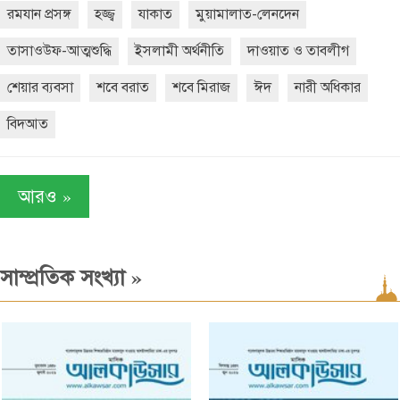
রমযান প্রসঙ্গ
হজ্জ্ব
যাকাত
মুয়ামালাত-লেনদেন
তাসাওউফ-আত্মশুদ্ধি
ইসলামী অর্থনীতি
দাওয়াত ও তাবলীগ
শেয়ার ব্যবসা
শবে বরাত
শবে মিরাজ
ঈদ
নারী অধিকার
বিদআত
»
আরও
»
সাম্প্রতিক সংখ্যা