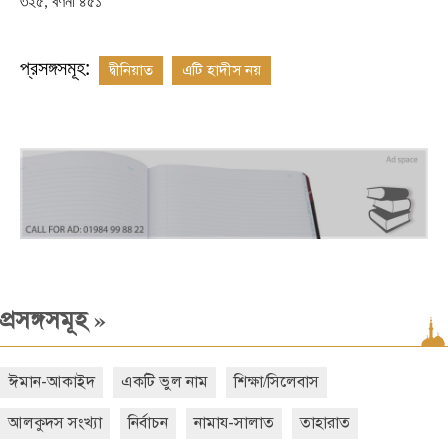
৩২৫
,
বর্ণনা ৪৫১
প্রসঙ্গসমূহ:
দ্বীনিয়াত
এটি হাদীস নয়
»
প্রসঙ্গসমূহ
ঈমান-আকাইদ
একটি ভুল নাম
শিক্ষা/সিলেবাস
আলকুদস সংখ্যা
নির্বাচন
নামায-সালাত
তাহারাত