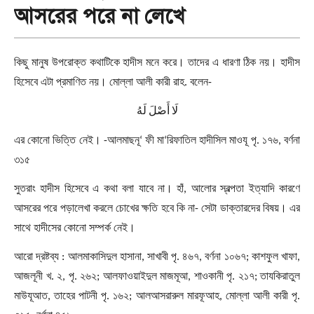
আসরের পরে না লেখে
কিছু মানুষ উপরোক্ত কথাটিকে হাদীস মনে করে। তাদের এ ধারণা ঠিক নয়। হাদীস
হিসেবে এটা প্রমাণিত নয়। মোল্লা আলী কারী রাহ. বলেন
-
لَا
أَصْلَ
لَهُ
এর কোনো ভিত্তি নেই।
-
আলমাছনূ
‘
ফী মা
‘
রিফাতিল হাদীসিল মাওযূ পৃ. ১৭৬
,
বর্ণনা
৩১৫
সুতরাং হাদীস হিসেবে এ কথা বলা যাবে না। হাঁ
,
আলোর স্বল্পতা ইত্যাদি কারণে
আসরের পরে পড়ালেখা করলে চোখের ক্ষতি হবে কি না
-
সেটা ডাক্তারদের বিষয়। এর
সাথে হাদীসের কোনো সম্পর্ক নেই।
আরো দ্রষ্টব্য : আলমাকাসিদুল হাসানা
,
সাখাবী পৃ. ৪৬৭
,
বর্ণনা ১০৬৭
;
কাশফুল খাফা
,
আজলূনী খ. ২
,
পৃ. ২৬২
;
আলফাওয়াইদুল মাজমূআ
,
শাওকানী পৃ. ২১৭
;
তাযকিরাতুল
মাউযূআত
,
তাহের পাটনী পৃ. ১৬২
;
আলআসরারুল মারফূআহ
,
মোল্লা আলী কারী পৃ.