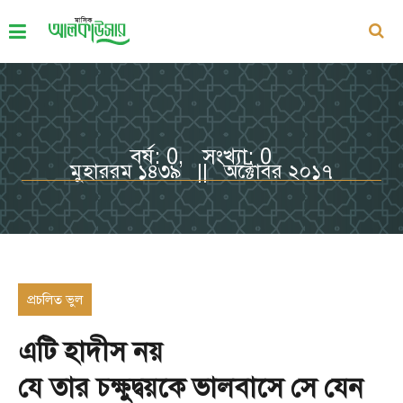
বর্ষ: 0, সংখ্যা: 0
মুহাররম ১৪৩৯ || অক্টোবর ২০১৭
প্রচলিত ভুল
এটি হাদীস নয়
যে তার চক্ষুদ্বয়কে ভালবাসে সে যেন