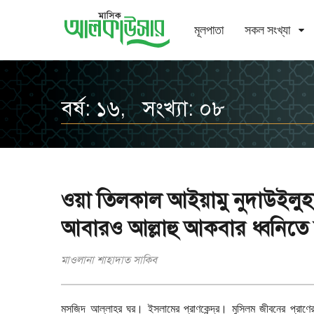
মূলপাতা
সকল সংখ্যা
বর্ষ: ১৬, সংখ্যা: ০৮
ওয়া তিলকাল আইয়ামু নুদাউইলুহা
আবারও আল্লাহু আকবার ধ্বনিত
মাওলানা শাহাদাত সাকিব
মসজিদ আল্লাহর ঘর। ইসলামের প্রাণকেন্দ্র। মুসিলম জীবনের প্রাণ