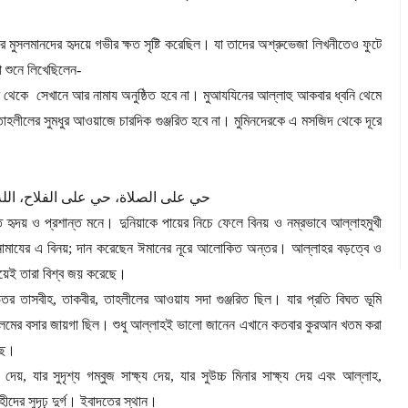
র মুসলমানদের হৃদয়ে গভীর ক্ষত সৃষ্টি করেছিল। যা তাদের অশ্রুভেজা লিখনীতেও ফুটে
 শুনে লিখেছিলেন
-
 থেকে
সেখানে আর নামায অনুষ্ঠিত হবে না। মুআযযিনের আল্লাহু আকবার ধ্বনি থেমে
হলীলের সুমধুর আওয়াজে চারদিক গুঞ্জরিত হবে না। মুমিনদেরকে এ মসজিদ থেকে দূরে
حي
على
الصلاة،
حي
على
الفلاح،
الل
ত হৃদয় ও প্রশান্ত মনে। দুনিয়াকে পায়ের নিচে ফেলে বিনয় ও নম্রভাবে আল্লাহমুখী
মাযের এ বিনয়
;
দান করেছেন ঈমানের নূরে আলোকিত অন্তর। আল্লাহর বড়ত্বে ও
েই তারা বিশ্ব
জয় করেছে।
েতর তাসবীহ
,
তাকবীর
,
তাহলীলের আওয়ায সদা গুঞ্জরিত ছিল। যার প্রতি বিঘত ভূমি
ল ইলমের বসার জায়গা ছিল। শুধু আল্লাহই ভালো জানেন এখানে কতবার কুরআন খতম করা
ছে।
য দেয়
,
যার সুদৃশ্য গম্বুজ সাক্ষ্য দেয়
,
যার সুউচ্চ মিনার সাক্ষ্য দেয় এবং আল্লাহ
,
ের সুদৃঢ় দুর্গ। ইবাদতের স্থান।