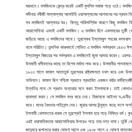
ময়দানে। মসজিদকে কেন্দ্র করেই একটি মুসলিম সমাজ গড়ে ওঠে। মসজিদ
মদীনায় নবীজী সাল্লাল্লাহু আলাইহি ওয়াসাল্লামের আগমনের পর প্রথম নি
সব মসজিদই আল্লাহর ঘর। কিন্তু পারিপার্শ্বিক কারণে কিছু মসজিদ 
আয়াসোফিয়া এমনই একটি মসজিদ। এ মসজিদ ছিল একসময়ের তুর্কী খেলাফত
জড়িয়ে আছে এ মসজিদের সাথে। তুরস্কের ইস্তাম্বুল শহরের বসফরাস প্
নামে পরিচিত। নান্দনিক কারুকার্যে শোভিত এ মসজিদ সর্বপ্রথম ১৪৫৩ ঈস
ইস্তাম্বুল বিজয়ের পর সর্বপ্রথম এ মসজিদেই জুমা আদায় করেন। এরপর 
উসমানী খলীফাদের কাছে তা বিশেষ মর্যাদা লাভ করে। উসমানীয় শাসনামলে 
১৯২৩ সালে কামাল আতাতুর্ক তুরস্কের রাষ্ট্রক্ষমতা দখল করে এবং 
অভিযান। কামাল ছিল পশ্চিমা প্রভাবে প্রভাবিত একজন কট্টর ধর্মবিদ্ব
উন্নতির পথে সে প্রধান অন্তরায় মনে করত ইসলামকে। তাই কোথাও 
ব্যবস্থা করত। সে মসজিদ বন্ধ করে দেয়। হিজাবকে আইনত দণ্ডনীয় অপরা
করে। মদের বৈধতার লাইসেন্স দেয়। জুয়ার আসর উন্মুক্ত করে
;
ফলে অশ্ল
ইসলামী খেলাফতের ধারক সে তুরস্কেই ইসলাম হয়ে পড়ে নিষিদ্ধ ধর্ম। ক
এরই ধারাবাহিকতায় আয়াসোফিয়ার উপরেও পড়ে তার নগ্ন থাবা। তুর্কি খ
জাদুঘরে রূপান্তর করার ঘোষণা আসে এবং ১৯৩৫ সালে এ ঘোষণা বাস্তবা