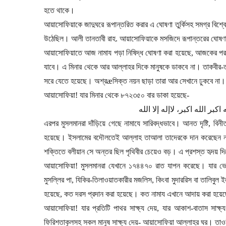
হতে থাকে।
আয়াসোফিয়াকে জাদুঘরে রূপান্তরিত করার এ ঘোষণা তুর্কিসহ সমগ্র বিশ্বে
উঠেছিল। আলী তানতাবী রাহ. আয়াসোফিয়াকে মসজিদে রূপান্তরের ঘোষণা
আয়াসোফিয়াতে আজ নামায পড়া নিষিদ্ধ ঘোষণা করা হয়েছে
,
আজকের পর
যাবে। এ মিনার থেকে আর আল্লাহর দিকে মানুষকে ডাকবে না। তাকবীর-তা
সরে যেতে হয়েছে। অশ্র
æ
সিক্ত নয়ন ছাড়া তারা আর সেখানে ঢুকবে না।
আয়াসোফিয়া! যার মিনার থেকে ৮৭২৩৫০ বার ডাকা হয়েছে
-
ه
اكبر
الله
اكبر،
لاإله
إلا
الله
এরপর মুসলমানরা দাঁড়িয়ে গেছে নামাযে সারিবদ্ধভাবে। আনত দৃষ্টি
,
বিনী
হয়েছে। ইসলামের বদৌলতেই আল্লাহ তাআলা তাদেরকে দান করেছেন না
শক্তিতে বলীয়ান সে অন্তর ছিল পৃথিবীর চেয়েও বড়। এ প্রশস্ত হৃদয় দিয়
আয়াসোফিয়া! মুসলমানরা যেখানে ১৭৪৪৭০ রাত যাপন করেছে। যার ভ
মুসল্লির পা
,
যিকির-তিলাওয়াতকারীর মজলিস
,
কিংবা মুদাররিস বা তালিবু
হয়েছে
,
কত দরস প্রদান করা হয়েছে। কত নামায এখানে আদায় করা হয়ে
আয়াসোফিয়া! যার প্রতিটি পাথর সাক্ষ্য দেয়
,
যার আকাশ-বাতাস সাক্ষ্
ফিরিশতাকূলসহ সকল মানুষ সাক্ষ্য দেয়
-
আয়াসোফিয়া আল্লাহর ঘর। তাওহীদ