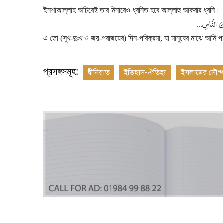
ইনশাআল্লাহ অচিরেই তার মিনারেও ধ্বনিত হবে আল্লাহু আকবার ধ্বনি।
نَ
النَّاسِ
...
এ তো (সুখ-দুঃখ ও জয়-পরাজয়ের) দিন-পরিক্রমা
,
যা মানুষের মাঝে আমি 
প্রসঙ্গসমূহ:
দ্বীনিয়াত
ইতিহাস-ঐতিহ্য
ইসলামের সৌন্দর্