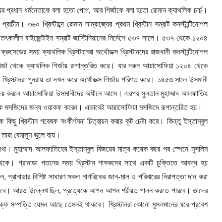
জ্যের প্রধান ধর্মনেতাকে বলা হতো পোপ
,
আর গির্জাকে বলা হতো রোমান ক্যাথলিক চার্চ।
প্রাচীন। ৩৬০ খ্রিস্টাব্দে রোমান সাম্রাজ্যের প্রথম খ্রিস্টান সম্রাট কনস্টান্টিনোপল
তৎকালীন বাইজেন্টাইন সম্রাট জাস্টিনিয়ানের নির্দেশে ৫৩৭ সালে। ৫৩৭ থেকে ১২০৪
থ ক্রুসেডের সময় ক্যাথলিক খ্রিস্টানেরা অর্থোডক্স খ্রিস্টানদের রাজধানী কনস্টান্টিনোপল
ির্জা থেকে ক্যাথলিক গির্জায় রূপান্তরিত করে। যার দরুন আয়াসোফিয়া ১২০৪ থেকে
 খ্রিস্টানরা পুনরায় তা দখল করে অর্থোডক্স গির্জায় পরিণত করে। ১৪৫৩ সালে উসমানী
জয় করলে আয়াসোফিয়া উসমানীদের অধীনে আসে। এরপর সুলতান মুহাম্মাদ আলফাতিহ
ং একে মসজিদের জন্য ওয়াকফ করেন। এভাবেই আয়াসোফিয়া মসজিদে রূপান্তরিত হয়।
ছু খ্রিস্টান গবেষক সংকীর্ণমনা চিত্রায়ন করার কূট চেষ্টা করে। কিন্তু ইস্তাম্বুল
তারা বেমালুম ভুলে যায়।
খা। মুহাম্মাদ আলফাতিহের ইস্তাম্বুল বিজয়ের মাত্র কয়েক বছর পর স্পেনে মুসলিম
েকে। গ্রানাডা পতনের সময় খ্রিস্টান শাসকদের সাথে একটি চুক্তিতে আবদ্ধ হয়
িল
,
গ্রানাডার বিশিষ্ট সাধারণ সকল নাগরিকের জান-মাল ও পরিবারের নিরাপত্তা দান করা
কবে। আরও উল্লেখ ছিল
,
প্রত্যেকে আপন আপন শরীয়ত পালন করতে পারবে। তাদের
ক্ফ সম্পত্তি যেমন আছে তেমনই থাকবে। খ্রিস্টানরা কোনো মুসলমানের ঘরে প্রবেশ