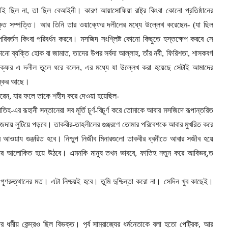
রীই ছিল না
,
তা ছিল বেআইনী। কারণ আয়াসোফিয়া রাষ্ট্র কিংবা কোনো প্রতিষ্ঠানের
ফকৃত সম্পত্তি। আর তিনি তার ওয়াক্ফের দলীলের মধ্যে উল্লেখ করেছেন
- (
যা ছিল
রিবর্তন কিংবা পরিবর্ধন করবে। মসজিদ সংশ্লিষ্ট কোনো কিছুতে হস্তক্ষেপ করবে সে
নো ব্যক্তি হোক বা জামাত
,
তাদের উপর সর্বদা আল্লাহ
,
তাঁর নবী
,
ফিরিশতা
,
শাসকবর্গ
্ফের এ দলীল তুলে ধরে বলেন
,
এর মধ্যে যা উল্লেখ করা হয়েছে সেটাই আমাদের
স্কের আছে।
করেন
,
যার ফলে তাকে শহীদ করে দেওয়া হয়েছিল
-
তিহ-এর রূহানী সন্তানেরা সব মূর্তি চূর্ণ-বিচূর্ণ করে তোমাকে আবার মসজিদে রূপান্তরিত
দায় লুটিয়ে পড়বে। তাকবীর-তাহলীলের গুঞ্জরণে তোমার পরিবেশকে আবার মুখরিত করে
য়ায গুঞ্জরিত হবে। নিশ্চুপ নির্জীব মিনারগুলো তাকবীর ধ্বনীতে আবার সজীব হয়ে
বার আলোকিত হয়ে উঠবে। এমনকি মানুষ তখন ভাববে
,
ফাতিহ নতুন করে আবিভর্‚ত
ূণরুত্থানের মত। এটা নিশ্চয়ই হবে। তুমি দুশ্চিন্তা করো না। সেদিন খুব কাছেই।
দের ধর্মীয় কেন্দ্রও ছিল বিভক্ত। পূর্ব সাম্রাজ্যের ধর্মনেতাকে বলা হতো পেট্রিক
,
আর