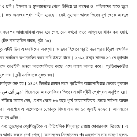
্তি ও ছবি। ইসলাম ও মুসলমানদের থেকে ছিনিয়ে তা কাফের ও
পশ্চিমাদের হাতে তুলে
। কত অসংখ্য প্রাণ শহীদ হয়েছে। সেই মুহাম্মাদ আলফাতিহের যুগ থেকে আবদুল
 বছর পর আয়াসোফিয়া এমন হয়ে গেল
,
যেন কখনো তাতে আল্লাহর যিকির করা হয়নি
,
 (মিন নাফাহাতিল হারাম
,
পৃষ্ঠা ৭০)
 এটাই ছিল এ মসজিদের অবস্থা। জাদুঘর হিসেবে প্রতি বছর প্রায় ত্রিশ লক্ষাধিক
মসজিদে রূপান্তরিত করার দাবি উঠতে থাকে। ২০১২ ঈসাব্দ সালের ২৭ মে মুহাম্মাদ
লক্ষে তাওহীদী জনতা আয়াসোফিয়ার কাছে এসে নামায আদায় করে। প্রতিবাদকারীরা
লে দাও। বন্দী মসজিদকে মুক্ত কর।
মীয় কার্যক্রম শুরু হয়। ১৪৩৭ হিজরীর রমযান মাসে প্রতিদিন আয়াসোফিয়ার ভেতরে কুরআন
شهر
ألف
من
خ
" শিরোনামে আয়াসোফিয়ার ভিতরে একটি দ্বীনী প্রোগ্রাম অনুষ্ঠিত হয়।
য় দাঁড়িয়ে আযান দেন
,
যেখান থেকে ৮৩ বছর পূর্বে আয়াসোফিয়ার ভেতর সর্বশেষ আযান
সের। অবশেষে এ আন্দোলনের চ‚ড়ান্ত বিজয় লাভ হয় ১০ জুলাই ২০২০। আদালতের
দেয়া হয় এদিন।
ে এবং তুরস্কের প্রেসিডেন্টকে এ ঐতিহাসিক সিদ্ধান্ত নেয়ায় মোবারকবাদ দিয়েছে। এ
কর আদায় করতে দেখা গেছে। আদালতের সিদ্ধান্তের পর এরদোগান তার ভাষণে বলেন
-