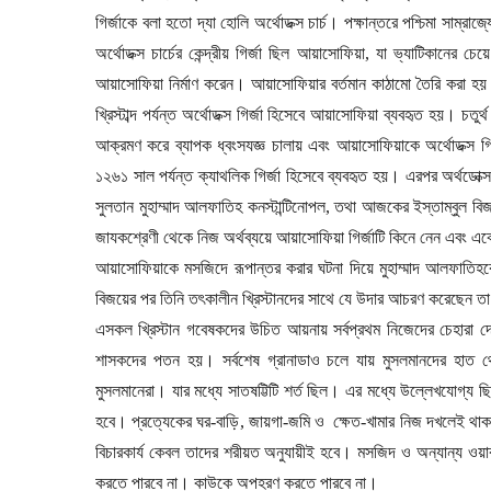
গির্জাকে বলা হতো দ্যা হোলি অর্থোডক্স চার্চ। পক্ষান্তরে পশ্চিমা সাম্রা
অর্থোডক্স চার্চের কেন্দ্রীয় গির্জা ছিল আয়াসোফিয়া
,
যা ভ্যাটিকানের চেয়ে 
আয়াসোফিয়া নির্মাণ করেন। আয়াসোফিয়ার বর্তমান কাঠামো তৈরি করা হয় 
খ্রিস্টাব্দ পর্যন্ত অর্থোডক্স গির্জা হিসেবে আয়াসোফিয়া ব্যবহৃত হয়। চতুর্
আক্রমণ করে ব্যাপক ধ্বংসযজ্ঞ চালায় এবং আয়াসোফিয়াকে অর্থোডক্স গ
১২৬১ সাল পর্যন্ত ক্যাথলিক গির্জা হিসেবে ব্যবহৃত হয়। এরপর অর্থডোক্স
সুলতান মুহাম্মাদ আলফাতিহ কনস্টান্টিনোপল
,
তথা আজকের ইস্তাম্বুল বি
জাযকশ্রেণী থেকে নিজ অর্থব্যয়ে আয়াসোফিয়া গির্জাটি কিনে নেন এব
আয়াসোফিয়াকে মসজিদে রূপান্তর করার ঘটনা দিয়ে মুহাম্মাদ আলফাতিহকে কি
বিজয়ের পর তিনি তৎকালীন খ্রিস্টানদের সাথে যে উদার আচরণ করেছেন তা 
এসকল খ্রিস্টান গবেষকদের উচিত আয়নায় সর্বপ্রথম নিজেদের চেহারা দে
শাসকদের পতন হয়। সর্বশেষ গ্রানাডাও চলে যায় মুসলমানদের হাত থ
মুসলমানেরা। যার মধ্যে সাতষট্টিটি শর্ত ছিল। এর মধ্যে উল্লেখযোগ্য ছ
হবে। প্রত্যেকের ঘর-বাড়ি
,
জায়গা-জমি ও
ক্ষেত-খামার নিজ দখলেই থা
বিচারকার্য কেবল তাদের শরীয়ত অনুযায়ীই হবে। মসজিদ ও অন্যান্য ওয়া
করতে পারবে না। কাউকে অপহরণ করতে পারবে না।