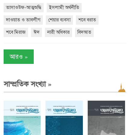
তাসাওউফ-আত্মশুদ্ধি
ইসলামী অর্থনীতি
দাওয়াত ও তাবলীগ
শেয়ার ব্যবসা
শবে বরাত
শবে মিরাজ
ঈদ
নারী অধিকার
বিদআত
»
আরও
»
সাম্প্রতিক সংখ্যা