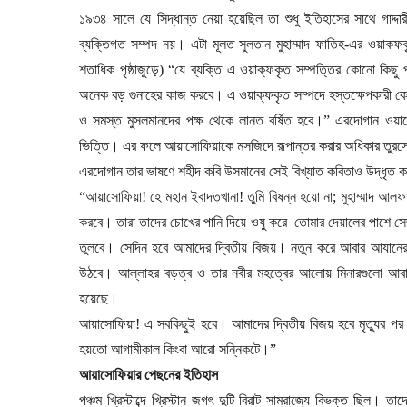
১৯৩৪ সালে যে সিদ্ধান্ত নেয়া হয়েছিল তা শুধু ইতিহাসের সাথে গাদ্দা
ব্যক্তিগত সম্পদ নয়। এটা মূলত সুলতান মুহাম্মাদ ফাতিহ-এর ওয়াক
শতাধিক পৃষ্ঠাজুড়ে)
“যে ব্যক্তি এ ওয়াক্ফকৃত সম্পত্তির কোনো কিছু প
অনেক বড় গুনাহের কাজ করবে। এ ওয়াক্ফকৃত সম্পদে হস্তক্ষেপকারী কো
ও সমস্ত মুসলমানদের পক্ষ থেকে লানত বর্ষিত হবে।
” এরদোগান ওয়াক
ভিত্তি। এর ফলে আয়াসোফিয়াকে মসজিদে রূপান্তর করার অধিকার তুর
এরদোগান তার ভাষণে শহীদ কবি উসমানের সেই বিখ্যাত কবিতাও উদ্ধৃত 
“
আয়াসোফিয়া! হে মহান ইবাদতখানা! তুমি বিষন্ন
হয়ো না
;
মুহাম্মাদ আলফা
করবে। তারা তাদের চোখের পানি দিয়ে ওযু করে
তোমার দেয়ালের পাশে সেজ
তুলবে। সেদিন হবে আমাদের দ্বিতীয় বিজয়। নতুন করে আবার আযানের আও
উঠবে। আল্লাহর বড়ত্ব ও তার নবীর মহত্বের আলোয় মিনারগুলো আ
হয়েছে।
আয়াসোফিয়া! এ সবকিছুই হবে। আমাদের দ্বিতীয় বিজয় হবে মৃত্যুর পর প
হয়তো আগামীকাল কিংবা আরো সন্নিকটে।
”
আয়াসোফিয়ার পেছনের ইতিহাস
পঞ্চম খ্রিস্টাব্দে খ্রিস্টান জগৎ দুটি বিরাট সাম্রাজ্যে বিভক্ত ছিল। তা