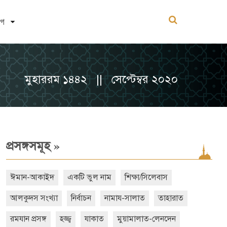
োগ
মুহাররম ১৪৪২ || সেপ্টেম্বর ২০২০
»
প্রসঙ্গসমূহ
ঈমান-আকাইদ
একটি ভুল নাম
শিক্ষা/সিলেবাস
আলকুদস সংখ্যা
নির্বাচন
নামায-সালাত
তাহারাত
রমযান প্রসঙ্গ
হজ্জ্ব
যাকাত
মুয়ামালাত-লেনদেন