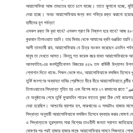
আয়াসোফিয়া আজ তাগুতের হাতে চলে যাচ্ছে। তাতে ঝুলানো হচ্ছে
,
মূর
দেয়া হচ্ছে। অথচ আয়াসোফিয়ার জন্য কত পবিত্র রক্ত ঝরানো হয়েছে
হামীদের যুগ পর্যন্ত!
এসকল রক্ত কি বৃথা যাবে
?
এসকল প্রাণ কি নিষ্ফল হয়ে যাবে
?
আজ ৪৮৭
কুরআন তিলাওয়াত হয়নি। তার মিনার থেকে আযানের ধ্বনি গুঞ্জরিত হয়নি।
আলী তানতাবী রাহ. আয়াসোফিয়ার যে চিত্র অংকন করেছেন এতদিন পর্যন্ত
মানুষ তা দেখতে আসত। কিন্তু গত কয়েক বছর যাবত আয়াসোফিয়াকে আবার 
আলফাতিহ-এর কনস্টান্টিনোপল বিজয়ের ৫৫৯ তম বার্ষিকী উদ্যাপন উপ
শ্লোগান দিতে থাকে
-
শিকল ভেঙ্গে দাও
,
আয়াসোফিয়াকে মসজিদ হিসেবে খু
তুর্কি জনগণের অব্যাহত দাবির প্রেক্ষিতে ধীরে ধীরে আয়াসোফিয়াতে ধর্র্
ير
তিলাওয়াতের সিদ্ধান্ত গৃহিত হয় এবং বিশেষ করে ২৭ রমযানের রাতে "
যে অনুষ্ঠানের শেষে তুর্কি মুআযযিন শায়েখ ফাতেহ কুজা ঠিক সেই জায়গা
দেয়া হয়েছিল। আশ্চর্যের ব্যাপার হল
,
মাঝখানের এ সময়টাও হাজার মা
সিদ্ধান্ত অনুযায়ী আয়াসোফিয়াকে মসজিদ হিসেবে ব্যবহার করার ঘোষণা 
এ সিদ্ধান্তকে তুরস্কসহ সারা বিশ্বের তাওহীদী জনতা স্বাগত জানিয়েছ
ঘোষণার পর পরই হাজার হাজার মানুষ আয়াসোফিয়ার সামনে সিজদায়ে শো