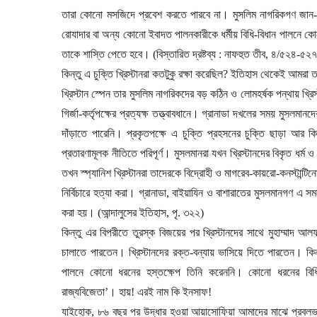
তারা কোনো মসজিদে প্রবেশ করতে পারবে না। মুসলিম নাগরিকগণ জান-ম
রোযাদার বা অন্য কোনো ইবাদত পালনকারীকে ধর্মীয় বিধি-বিধান পালনে কোন
তাকে শাস্তি পেতে হবে। (বিস্তারিত দ্রষ্টব্য : নাফহুত তীব
,
৪/৫২৪-৫২৭
কিন্তু এ চুক্তি খ্রিস্টানরা কতটুকু রক্ষা করেছিল
?
ইতিহাস থেকেই আমরা ত
খ্রিস্টান স্পেন তার মুসলিম নাগরিকদের বড় কঠিন ও লোমহর্ষক পন্থায় খ্রি
গির্জা-কর্তৃপক্ষের প্রত্যক্ষ তত্ত্বাবধানে। গ্রানাডা দখলের সময় মুসলমান
দাঁড়াতে পারেনি। প্রকৃতপক্ষে এ চুক্তি প্রহসনের চুক্তি ছাড়া আর ক
প্রতারণামূলক নীতিতে পরিপূর্ণ। মুসলমানরা যখন খ্রিস্টানদের বিকৃত ধর্ম 
তখন স্প্যানিশ খ্রিস্টানরা তাদেরকে বিদ্রোহী ও মাগরেব-কায়রো-কনস্টান্
নির্বিচারে হত্যা করা। গ্রানাডা
,
বাইয়াযিন ও বাশারাতের মুসলমানগণ এ সময়ে
করা হয়। (আন্দালুসের ইতিহাস
,
পৃ. ৩২২)
কিন্তু এর বিপরীতে তুরস্ক বিজয়ের পর খ্রিস্টানদের সাথে মুহাম্মাদ
চালাতে পারতেন। খ্রিস্টানদের রক্ত-বন্যায় ভাসিয়ে দিতে পারতেন। কিন্ত
পালনে কোনো ধরনের হস্তক্ষেপ তিনি করেননি। কোনো ধরনের বি
রাজ্যবিজেতা’। হায়! এরই নাম কি ইনসাফ!
যাইহোক
,
৮৬ বছর পর উদ্ধার হওয়া আয়াসোফিয়া আমাদের মাঝে প্রবলভা