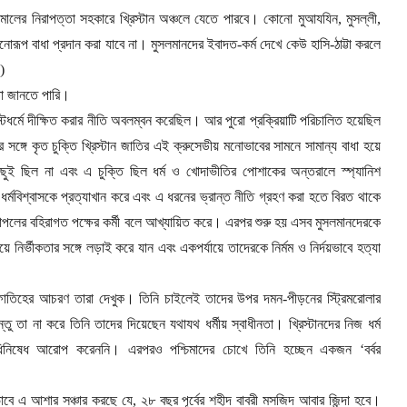
ালের নিরাপত্তা সহকারে খ্রিস্টান অঞ্চলে যেতে পারবে। কোনো মুআযযিন
,
মুসল্লী
,
োরূপ বাধা প্রদান করা যাবে না। মুসলমানদের ইবাদত-কর্ম দেখে কেউ হাসি-ঠাট্টা করলে
)
া জানতে পারি।
স্টধর্মে দীক্ষিত করার নীতি অবলম্বন করেছিল। আর পুরো প্রক্রিয়াটি পরিচালিত হয়েছিল
দের সঙ্গে কৃত চুক্তি খ্রিস্টান জাতির এই ক্রুসেডীয় মনোভাবের সামনে সামান্য বাধা হয়ে
িছুই ছিল না এবং এ চুক্তি ছিল ধর্ম ও খোদাভীতির পোশাকের অন্তরালে স্প্যানিশ
ও ধর্মবিশ্বাসকে প্রত্যাখান করে এবং এ ধরনের ভ্রান্ত নীতি গ্রহণ করা হতে বিরত থাকে
টিনোপলের বহিরাগত পক্ষের কর্মী বলে আখ্যায়িত করে। এরপর শুরু হয় এসব মুসলমানদেরকে
 নির্ভীকতার সঙ্গে লড়াই করে যান এবং একপর্যায়ে তাদেরকে নির্মম ও নির্দয়ভাবে হত্যা
 আলফাতিহের আচরণ তারা দেখুক। তিনি চাইলেই তাদের উপর দমন-পীড়নের স্ট্রিমরোলার
ু তা না করে তিনি তাদের দিয়েছেন যথাযথ ধর্মীয় স্বাধীনতা। খ্রিস্টানদের নিজ ধর্ম
ধিনিষেধ আরোপ করেননি। এরপরও পশ্চিমাদের চোখে তিনি হচ্ছেন একজন
‘বর্বর
বে এ আশার সঞ্চার করছে যে
,
২৮ বছর পূর্বের শহীদ বাবরী মসজিদ আবার জিন্দা হবে।