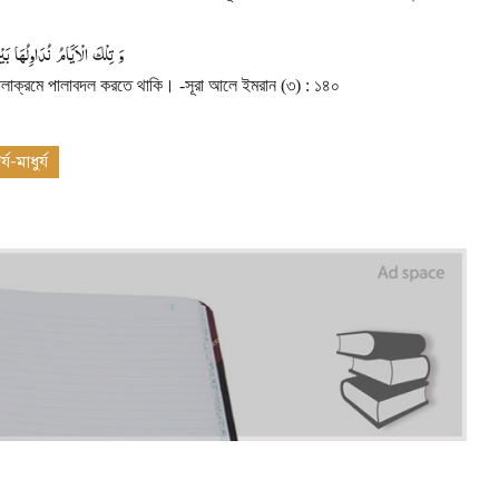
وَ
تِلْكَ
الْاَیَّامُ
نُدَاوِلُهَا
بَیْ
পালাক্রমে পালাবদল করতে থাকি।
-
সূরা আলে ইমরান (৩) : ১৪০
য-মাধুর্য