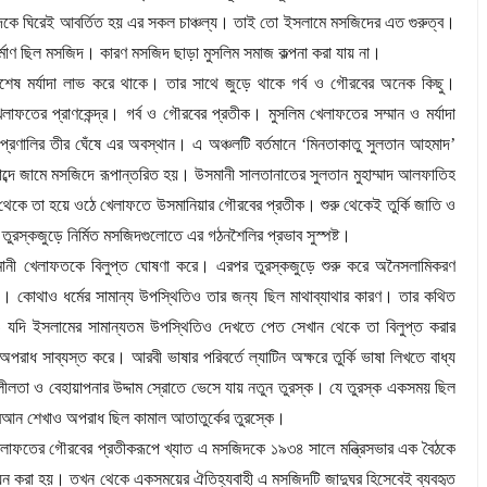
কে ঘিরেই আবর্তিত হয় এর সকল চাঞ্চল্য। তাই তো ইসলামে মসজিদের এত গুরুত্ব।
র্মাণ ছিল মসজিদ। কারণ মসজিদ ছাড়া মুসলিম সমাজ কল্পনা করা যায় না।
বিশেষ মর্যাদা লাভ করে থাকে। তার সাথে জুড়ে থাকে গর্ব ও গৌরবের অনেক কিছু।
ের প্রাণকেন্দ্র। গর্ব ও গৌরবের প্রতীক। মুসলিম খেলাফতের সম্মান ও মর্যাদা
রণালির তীর ঘেঁষে এর অবস্থান। এ অঞ্চলটি বর্তমানে
‘মিনতাকাতু সুলতান আহমাদ’
াব্দে জামে মসজিদে রূপান্তরিত হয়। উসমানী সালতানাতের সুলতান মুহাম্মাদ আলফাতিহ
থেকে তা হয়ে ওঠে খেলাফতে উসমানিয়ার গৌরবের প্রতীক। শুরু থেকেই তুর্কি জাতি ও
তুরস্কজুড়ে নির্মিত মসজিদগুলোতে এর গঠনশৈলির প্রভাব সুস্পষ্ট।
উসমানী খেলাফতকে বিলুপ্ত ঘোষণা করে। এরপর তুরস্কজুড়ে শুরু করে অনৈসলামিকরণ
েষী। কোথাও ধর্মের সামান্য উপস্থিতিও তার জন্য ছিল মাথাব্যাথার কারণ। তার কথিত
যদি ইসলামের সামান্যতম উপস্থিতিও দেখতে পেত সেখান থেকে তা বিলুপ্ত করার
ধ সাব্যস্ত করে। আরবী ভাষার পরিবর্তে ল্যাটিন অক্ষরে তুর্কি ভাষা লিখতে বাধ্য
ীলতা ও বেহায়াপনার উদ্দাম স্রোতে ভেসে যায় নতুন তুরস্ক। যে তুরস্ক একসময় ছিল
ুরআন শেখাও অপরাধ ছিল কামাল আতাতুর্কের তুরস্কে।
েলাফতের গৌরবের প্রতীকরূপে খ্যাত এ মসজিদকে ১৯৩৪ সালে মন্ত্রিসভার এক বৈঠকে
য়ন করা হয়। তখন থেকে একসময়ের ঐতিহ্যবাহী এ মসজিদটি জাদুঘর হিসেবেই ব্যবহৃত