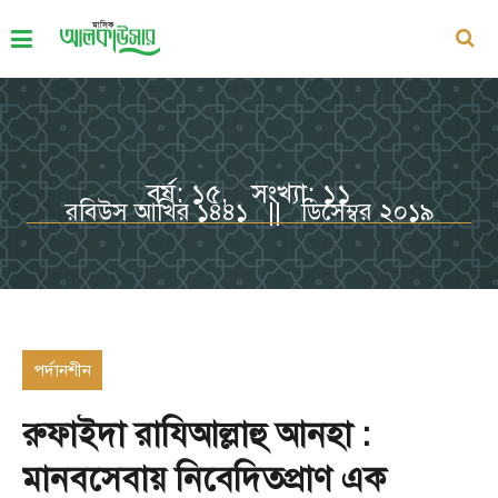
বর্ষ: ১৫, সংখ্যা: ১১
রবিউস আখির ১৪৪১ || ডিসেম্বর ২০১৯
পর্দানশীন
রুফাইদা রাযিআল্লাহু আনহা :
মানবসেবায় নিবেদিতপ্রাণ এক