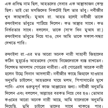
এক প্রসিদ্ধ নাম ছিল, আহতদের সেবার এক আস্থাভাজন কেন্দ্র
ছিল। তাই তো মসজিদের নিকটেই ছিল তার তাঁবু। নবীজীর
খুব কাছাকাছি। মুআয রা. আহত হলেই নবীজী তাকে
রুফাইদার তাঁবুতে পাঠিয়ে দিলেন। কত আস্থার সাথে। কত
নির্ভরতার সাথে। বললেন, তাকে (সা‘দ বিন মুআয রা.)
রুফাইদার তাঁবুতে নিয়ে যাও, যেন আমি তাকে সকাল-সন্ধ্যা
দেখতে পারি।
রুফাইদা রা.-এর মত আরো অনেক নারী সাহাবী জিহাদের
কঠিন মুহূর্তেও আহতদের সেবায় নিজেদেরকে ব্যস্ত রাখতেন।
বিশেষত আসলাম গোত্রের নারীরা। এই গোত্রেরই আরেক নারী
হলেন উম্মে সিনান আসলামী। নবীজীর কাছে জিহাদে যাওয়ার
অনুমতি চাইলেন; আহতদের ঘায়ে মলম, পিপাসার্তের মুখে
পানি- এসব গুরুত্বপূর্ণ কাজ আঞ্জামের জন্য। নবীজী অনুমতি
দিলেন এবং বললেন, আল্লাহর বরকত নিয়ে বের হও। তোমার
কওমের আরো অনেক নারী আছে, আমি যাদেরকে অনুমতি
দিয়েছি, তুমি চাইলে তাদের সাথে থাকতে পার।