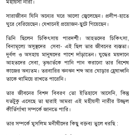
মহীয়সী নারী।
সারাজীবন যিনি অন্যের ঘরে আলো জ্বেলেছেন। প্রদীপ-হাতে
ঘুরে বেরিয়েছেন। যেখানেই প্রয়োজন-ছুটে গিয়েছেন।
তিনি ছিলেন চিকিৎসায় পারদর্শী। আহতদের চিকিৎসা,
বিনামূল্যে অসুস্থদের সেবা- এই ছিল তার জীবনের ব্যস্ততা।
দুর্বল ও অসহায় মানুষদের পাশে দাঁড়াতেন। যুদ্ধের ময়দানে
আহতদের সেবা, তৃষ্ণার্তকে পানি পান করানো তার বিশেষ
কাজের অন্যতম। তরবারির ঝনঝন শব্দ আর ঘোড়ার হ্রেষাধ্বনি
তাকে থামিয়ে রাখতে পারেনি।
তার জীবনের বিশদ বিবরণ তো ইতিহাসে আসেনি, কিন্তু
যতটুকু এসেছে তা দ্বারাই আমরা এই মহীয়সী নারীর উজ্জ্বল
কীর্তিগাঁথা সম্পর্কে জানতে পারি।
তার সম্পর্কে মুসলিম মনীষীদের কিছু বক্তব্য তুলে ধরছি :