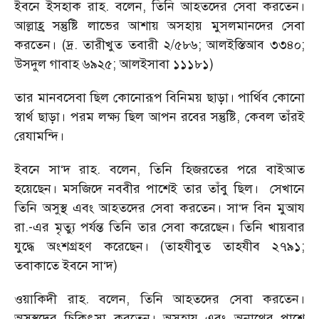
ইবনে ইসহাক রাহ. বলেন, তিনি আহতদের সেবা করতেন।
আল্লাহ্র সন্তুষ্টি লাভের আশায় অসহায় মুসলমানদের সেবা
করতেন। (দ্র. তারীখুত তবারী ২/৫৮৬; আলইস্তিআব ৩৩৪০;
উসদুল গাবাহ ৬৯২৫; আলইসাবা ১১১৮১)
তার মানবসেবা ছিল কোনোরূপ বিনিময় ছাড়া। পার্থিব কোনো
স্বার্থ ছাড়া। পরম লক্ষ্য ছিল আপন রবের সন্তুষ্টি, কেবল তাঁরই
রেযামন্দি।
ইবনে সা‘দ রাহ. বলেন, তিনি হিজরতের পরে বাইআত
হয়েছেন। মসজিদে নববীর পাশেই তার তাঁবু ছিল। সেখানে
তিনি অসুস্থ এবং আহতদের সেবা করতেন। সা‘দ বিন মুআয
রা.-এর মৃত্যু পর্যন্ত তিনি তার সেবা করেছেন। তিনি খায়বার
যুদ্ধে অংশগ্রহণ করেছেন। (তাহযীবুত তাহযীব ২৭৯১;
তবাকাতে ইবনে সা‘দ)
ওয়াকিদী রাহ. বলেন, তিনি আহতদের সেবা করতেন।
অসুস্থদের চিকিৎসা করতেন। অসহায় এবং অনাথের পাশে