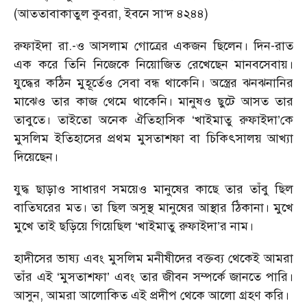
(আততাবাকাতুল কুবরা, ইবনে সা‘দ ৪২৪৪)
রুফাইদা রা.-ও আসলাম গোত্রের একজন ছিলেন। দিন-রাত
এক করে তিনি নিজেকে নিয়োজিত রেখেছেন মানবসেবায়।
যুদ্ধের কঠিন মুহূর্তেও সেবা বন্ধ থাকেনি। অস্ত্রের ঝনঝনানির
মাঝেও তার কাজ থেমে থাকেনি। মানুষও ছুটে আসত তার
তাবুতে। তাইতো অনেক ঐতিহাসিক ‘খাইমাতু রুফাইদা’কে
মুসলিম ইতিহাসের প্রথম মুসতাশফা বা চিকিৎসালয় আখ্যা
দিয়েছেন।
যুদ্ধ ছাড়াও সাধারণ সময়েও মানুষের কাছে তার তাঁবু ছিল
বাতিঘরের মত। তা ছিল অসুস্থ মানুষের আস্থার ঠিকানা। মুখে
মুখে তাই ছড়িয়ে গিয়েছিল ‘খাইমাতু রুফাইদা’র নাম।
হাদীসের ভাষ্য এবং মুসলিম মনীষীদের বক্তব্য থেকেই আমরা
তাঁর এই ‘মুসতাশফা’ এবং তার জীবন সম্পর্কে জানতে পারি।
আসুন, আমরা আলোকিত এই প্রদীপ থেকে আলো গ্রহণ করি।