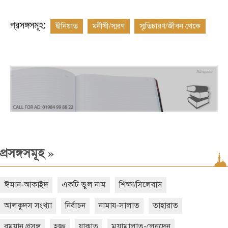
প্রসঙ্গসমূহ:
দ্বীনিয়াত
মনীষী/স্মরণ
স্মৃতিচারণ/জীবন থেকে
»
প্রসঙ্গসমূহ
ঈমান-আকাইদ
একটি ভুল নাম
শিক্ষা/সিলেবাস
আলকুদস সংখ্যা
নির্বাচন
নামায-সালাত
তাহারাত
রমযান প্রসঙ্গ
হজ্জ্ব
যাকাত
মুয়ামালাত-লেনদেন