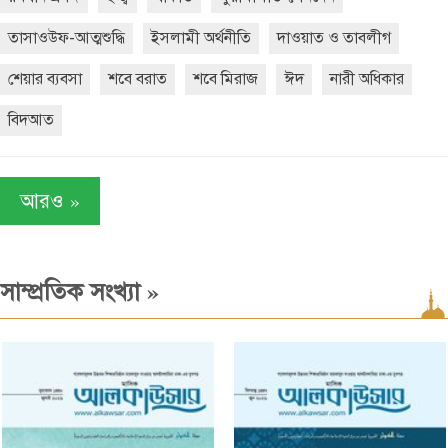
তাসাওউফ-আত্মশুদ্ধি
ইসলামী অর্থনীতি
দাওয়াত ও তাবলীগ
শেয়ার ব্যবসা
শবে বরাত
শবে মিরাজ
ঈদ
নারী অধিকার
বিদআত
»
আরও
»
সাম্প্রতিক সংখ্যা