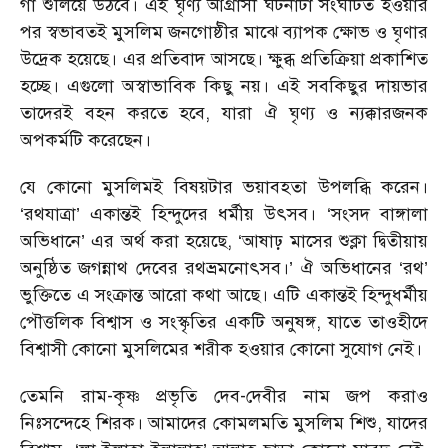
গা শুলিয়ে উঠবে। এই ঘৃণ্য আগ্রাসী ঘটনাটা সংঘটিত হওয়ার
পর স্বভাবতই মুসলিম জনগোষ্ঠীর মাঝে ব্যাপক ক্ষোভ ও ঘৃণার
উদ্রেক হয়েছে। এর প্রতিবাদ আসছে। ক্ষুব্ধ প্রতিক্রিয়া প্রকাশিত
হচ্ছে। এগুলো অস্বাভাবিক কিছু নয়। এই সবকিছুর দায়ভার
তাদেরই বহন করতে হবে, যারা ঐ ঘৃণ্য ও ন্যক্কারজনক
অপকর্মটি করেছেন।
যে কোনো মুসলিমই বিষয়টার ভয়াবহতা উপলব্ধি করেন।
‘রথযাত্রা’ একান্তই হিন্দুদের ধর্মীয় উৎসব। ‘সংসদ বাঙ্গালা
অভিধানে’ এর অর্থ করা হয়েছে, ‘আষাঢ় মাসের শুক্লা দ্বিতীয়ায়
অনুষ্ঠিত জগন্নাথ দেবের রথভ্রমনোৎসব।’ ঐ অভিধানের ‘রথ’
ভুক্তিতে এ সংক্রান্ত আরো কথা আছে। এটি একান্তই হিন্দুধর্মীয়
পৌত্তলিক বিশ্বাস ও সংস্কৃতির একটি অনুষঙ্গ, যাতে তাওহীদে
বিশ্বাসী কোনো মুসলিমের শরীক হওয়ার কোনো সুযোগ নেই।
তেমনি রাম-কৃষ্ণ প্রভৃতি দেব-দেবীর নাম জপ করাও
নিঃসন্দেহে শিরক। আমাদের কোমলমতি মুসলিম শিশু, যাদের