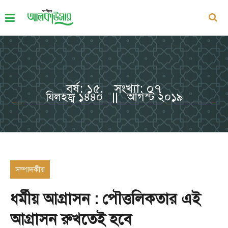
বর্ষ: ১৫, সংখ্যা: ০৭
যিলহজ্ব ১৪৪০ || আগস্ট ২০১৯
সম্পাদকীয়
ধর্মীয় আগ্রাসন : পৌত্তলিকতার এই
আগ্রাসন রুখতেই হবে