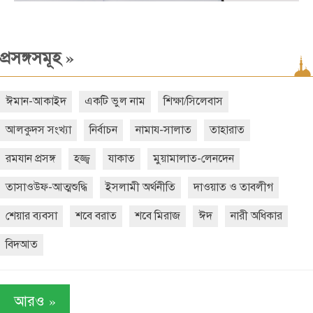
»
প্রসঙ্গসমূহ
ঈমান-আকাইদ
একটি ভুল নাম
শিক্ষা/সিলেবাস
আলকুদস সংখ্যা
নির্বাচন
নামায-সালাত
তাহারাত
রমযান প্রসঙ্গ
হজ্জ্ব
যাকাত
মুয়ামালাত-লেনদেন
তাসাওউফ-আত্মশুদ্ধি
ইসলামী অর্থনীতি
দাওয়াত ও তাবলীগ
শেয়ার ব্যবসা
শবে বরাত
শবে মিরাজ
ঈদ
নারী অধিকার
বিদআত
»
আরও