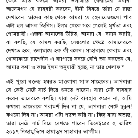
ক্ষেত্রে প্রতি কদমে আমরা উলামায়ে কেরামের অধীন।
আলেমগণ যে রাহবরী করবেন, দ্বীনী বিষয়ে তাঁরা যে রাস্তা
দেখাবেন, তাদের কাছ থেকে আমরা যে হেদায়েতগুলো পাব
এটা হল আসল জিনিস। ইলম থেকে সরে গেলেই মূর্খতা এবং
গোমরাহী। এজন্য আমাদের উচিত, আমরা যে বয়ান করছি,
যা বলছি, যে আমল করছি, সেগুলোর ক্ষেত্রে আমাদেরকে
দেখতে হবে, ওলামায়ে হক কী বলেন। সাহাবায়ে কেরাম এবং
খোলাফায়ে রাশেদীন এ ব্যাপারে সবচে বেশি ভয় করতেন যে,
আমার কথা ও কাজ ইলম অনুযায়ী হচ্ছে, না তার খেলাফ?’
এই পুরো বক্তব্য হযরত মাওলানা সা‘দ সাহেবের। আপনারা
যে কেউ নেটে সার্চ দিয়ে শুনতে পারেন। যারা নেট ব্যবহার
করেন তাদেরকে বলছি। যারা নেট ব্যবহার করেন না, আমি
কখনো তাদেরকে পরামর্শ দিব না যে, আপনারা নেটে ঢুকুন!
কখনো দিব না। আমরা এটা পছন্দ করি না। কিন্তু যারা অভ্যস্ত,
তারা নেটে সার্চ দিয়ে দেখতে পারেন ডিসেম্বরের ২ তারিখ
২০১৭ নিজামুদ্দিনে হায়াতুস সাহাবার তা‘লীম।