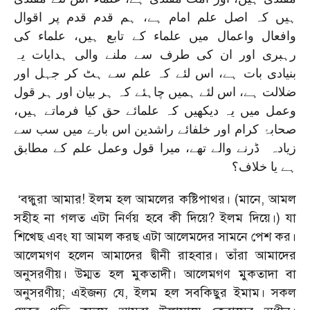
ہیں کہ اصل علم امام ہے، ہم قدم قدم پر اقوال
وافعال واعمال میں علماء کے تابع ہیں، علماء کی
رہبری اور ان کی طرف سے ملنے والی ہدایات یہ
بنیادی بات ہے، اس لئے کہ علم سے ہٹ کر جہل اور
ضلالت ہے، اس لئے ہمیں چاہئے کہ ہر بیان اور ہر قول
وعمل میں یہ دیکھیں کہ علمائے حق کیا فرماتے ہیں،
صحابۂ کرام اور خلفائے راشدین اس بارے میں سب سے
زیادہ ڈرنے والے تھے، میرا قول وعمل علم کے مطابق
ہے یا خلاف؟
‘বন্ধুরা আমার! ইলম হল আমলের কষ্টিপাথর। (মানে, আমল
সহীহ না গলত এটা নির্ণয় হবে কী দিয়ে? ইলম দিয়ে।) যা
শিখেছ এবং যা আমল করছ এটা আলেমদের সামনে পেশ কর।
আলেমগণ হলেন আমাদের দ্বীনী রাহবার। তাঁরা আমাদের
অনুসরণীয়। উম্মত হল মুকতাদী। আলেমগণ মুকতাদা বা
অনুসরণীয়; এইজন্য যে, ইলম হল সবকিছুর ইমাম। সকল