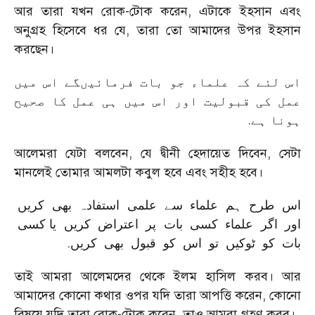
আর তারা যখন রোক-টোক করেন, এটাকে ইহসান এবং
অনুগ্রহ হিসেবে ধর যে, তারা তো আমাদের উপর ইহসান
করছেন।
اس لئے کہ علماء جو بات فرمائیںگے اس میں
عمل کی قبولیت اور اس میں ہی عمل کا صحیح
.
ہونا ہے
আলেমরা যেটা বলবেন, যে দ্বীনী হেদায়েত দিবেন, সেটা
মানলেই তোমার আমলটা কবুল হবে এবং সহীহ হবে।
اس طرح ہم علماء سے علمی استفادہ بھی کریں
اور اگر علماء کسی بات پر اعتراض کریں یا کسی
.
بات کو ٹوکیں تو اس کو قبول بھی کریں
তাই আমরা আলেমদের থেকে ইলম হাসিল করব। আর
আমাদের কোনো কথার ওপর যদি তারা আপত্তি করেন, কোনো
বিষয়ে যদি তারা রোক-টোক করেন, তাও আমরা গ্রহণ করব।