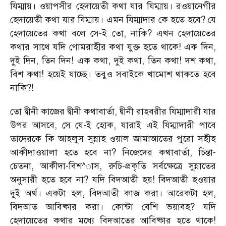
যিম্মায়। ওয়াপসীর হেদায়েতী কথা যার যিম্মায়। রওয়ানেগীর
হেদায়েতী কথা যার যিম্মায়। এমন যিম্মাদার কে হতে হবে? যে
হেদায়েতের কথা বলে সে-ই তো, নাকি? এখন হেদায়েতের
কথার সাথে যদি গোমরাহীর কথা যুক্ত হতে থাকে! এক দিন,
দুই দিন, তিন দিন! এক কথা, দুই কথা, তিন কথা! দশ কথা,
বিশ কথা! হয়েই যাচ্ছে। তবুও সবাইকে খামোশ থাকতে হবে
নাকি?!
তো দ্বীনী কাজের দ্বীনী কথাবার্তা, দ্বীনী রাহবরীর যিম্মাদারী যার
উপর আসবে, সে যে-ই হোক, যারাই এই যিম্মাদারী পাবে
তাদেরকে কি আহলুস সুন্নাহ ওয়াল জামাআতের পুরো সহীহ
আকীদাওয়ালা হতে হবে না? নিজেদের কথাবার্তা, চিন্তা-
চেতনা, আকীদা-বিশ^াস, রুচি-প্রকৃতি সর্বক্ষেত্রে সুন্নাতের
অনুসারী হতে হবে না? যদি বিদআতী হয়! বিদআতী হওয়ার
দুই অর্থ। একটা হল, বিদআতী কাজ করা। আরেকটা হল,
বিদআত আবিষ্কার করা। কোন্টা বেশি ভয়াবহ? যদি
হেদায়েতের কথার মধ্যে বিদআতের আবিষ্কার হতে থাকে!