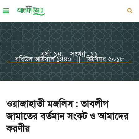
বর্ষ: ১৪, সংখ্যা: ১১
রবিউল আউয়াল ১৪৪০ || ডিসেম্বর ২০১৮
ওয়াজাহাতী মজলিস : তাবলীগ
জামাতের বর্তমান সংকট ও আমাদের
করণীয়