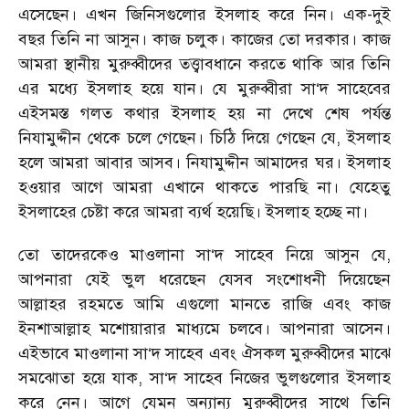
এসেছেন। এখন জিনিসগুলোর ইসলাহ করে নিন। এক-দুই
বছর তিনি না আসুন। কাজ চলুক। কাজের তো দরকার। কাজ
আমরা স্থানীয় মুরুব্বীদের তত্ত্বাবধানে করতে থাকি আর তিনি
এর মধ্যে ইসলাহ হয়ে যান। যে মুরুব্বীরা সা‘দ সাহেবের
এইসমস্ত গলত কথার ইসলাহ হয় না দেখে শেষ পর্যন্ত
নিযামুদ্দীন থেকে চলে গেছেন। চিঠি দিয়ে গেছেন যে, ইসলাহ
হলে আমরা আবার আসব। নিযামুদ্দীন আমাদের ঘর। ইসলাহ
হওয়ার আগে আমরা এখানে থাকতে পারছি না। যেহেতু
ইসলাহের চেষ্টা করে আমরা ব্যর্থ হয়েছি। ইসলাহ হচ্ছে না।
তো তাদেরকেও মাওলানা সা‘দ সাহেব নিয়ে আসুন যে,
আপনারা যেই ভুল ধরেছেন যেসব সংশোধনী দিয়েছেন
আল্লাহর রহমতে আমি এগুলো মানতে রাজি এবং কাজ
ইনশাআল্লাহ মশোয়ারার মাধ্যমে চলবে। আপনারা আসেন।
এইভাবে মাওলানা সা‘দ সাহেব এবং ঐসকল মুরুব্বীদের মাঝে
সমঝোতা হয়ে যাক, সা‘দ সাহেব নিজের ভুলগুলোর ইসলাহ
করে নেন। আগে যেমন অন্যান্য মুরুব্বীদের সাথে তিনি