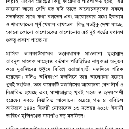
লিল্লাহ, এইসব জোড়ের কিছু ফায়েদাও পরিলক্ষিত হচ্ছে। এর
ফায়েদা আরো বেশি হত যদি তাতে আলোচকবৃন্দের সকলে
সতর্কতার সাথে কথা বলতেন এবং আলোচনার মধ্যে ইকরাম
ও শারাফাতের পূর্ণ খেয়াল রাখতেন। কিন্তু যতটুকু দেখা যাচ্ছে,
কোনো কোনো আলোচকের আলোচনায় এই দুই শর্তের যথাযথ
গুরুত্ব প্রকাশ পাচ্ছে না।
মাসিক আলকাউসারের তত্ত্বাবধায়ক মাওলানা মুহাম্মাদ
আবদুল মালেক সাহেবও বর্তমান পরিস্থিতির নাযুকতা অনুভব
করে মুরব্বিদের হুকুমে বিভিন্ন ওয়াজাহাতী মজলিসে শরিক
হয়েছেন। যদিও অধিকাংশ মজলিসে তার আলোচনা হয়েছে
খুবই সংক্ষিপ্ত, তবে কয়েকটি মজলিসের আলোচনা বেশ দীর্ঘ ও
বিস্তারিত হয়েছে এবং মাশাআল্লাহ খুবই সহজ ও হৃদয়স্পর্শী
হয়েছে। সবচে বিস্তারিত আলোচনা হয়েছে গত ৪ রবিউল
আউয়াল ১৪৪০ হিজরী মোতাবেক ১৩ নভেম্বর ২০১৮ ঈসায়ী
তারিখে মুন্সিগঞ্জের নয়াগাঁও বড় মসজিদে।