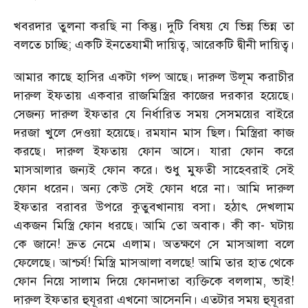
খবরদার তুলনা করছি না কিন্তু। দুটি বিষয় যে ভিন্ন ভিন্ন তা
বলতে চাচ্ছি; একটি ইনতেযামী দায়িত্ব, আরেকটি দ্বীনী দায়িত্ব।
আমার কাছে হাসির একটা গল্প আছে। দারুল উলূম করাচীর
দারুল ইফতায় একবার রাজমিস্ত্রির কাজের দরকার হয়েছে।
সেজন্য দারুল ইফতার যে নির্ধারিত সময় সেসময়ের বাইরে
দরজা খুলে দেওয়া হয়েছে। রমযান মাস ছিল। মিস্ত্রিরা কাজ
করছে। দারুল ইফতায় ফোন আসে। যারা ফোন করে
মাসআলার জন্যই ফোন করে। শুধু মুফতী সাহেবরাই সেই
ফোন ধরেন। অন্য কেউ সেই ফোন ধরে না। আমি দারুল
ইফতার বরাবর উপরে কুতুবখানায় বসা। হঠাৎ দেখলাম
একজন মিস্ত্রি ফোন ধরছে। আমি তো অবাক। কী কা- ঘটায়
কে জানে! দ্রুত নেমে এলাম। অতক্ষণে সে মাসআলা বলে
ফেলেছে। আশ্চর্য! মিস্ত্রি মাসআলা বলছে! আমি তার হাত থেকে
ফোন নিয়ে সালাম দিয়ে ফোনদাতা ব্যক্তিকে বললাম, ভাই!
দারুল ইফতার হুযূররা এখনো আসেননি। এতটার সময় হুযূররা