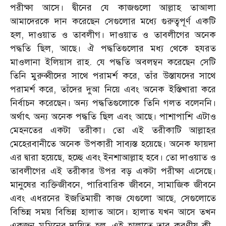
পরীক্ষা আসে। দ্বীনের যে কাজগুলো আল্লাহ তাআলা
আমাদেরকে দান করেছেন সেগুলোর মধ্যে গুরুত্বপূর্ণ একটি
হল, দাওয়াত ও তাবলীগ। দাওয়াত ও তাবলীগের অনেক
পদ্ধতি ছিল, আছে। ঐ পদ্ধতিগুলোর মধ্য থেকে হযরত
মাওলানা ইলিয়াস রাহ. যে পদ্ধতি অবলম্বন করেছেন সেটি
তিনি মুরুব্বীদের সাথে পরামর্শ করে, তাঁর উস্তাযদের সাথে
পরামর্শ করে, তাঁদের দুআ নিয়ে এবং অনেক ইস্তিখারা করে
নির্বাচন করেছেন। অন্য পদ্ধতিগুলোকে তিনি গলত বলেননি।
অর্থাৎ অন্য অনেক পদ্ধতি ছিল এবং আছে। পাশাপাশি এটাও
মেহনতের একটা তরীকা। তো এই তরীকাটি আল্লাহর
মেহেরবানীতে অনেক উপকারী সাব্যস্ত হয়েছে। অনেক ফায়দা
এর দ্বারা হয়েছে, হচ্ছে এবং ইনশাআল্লাহ হবে। তো দাওয়াত ও
তাবলীগের এই তরীকার উপর বড় একটা পরীক্ষা এসেছে।
মানুষের ব্যক্তিজীবনে, পারিবারিক জীবনে, সামাজিক জীবনে
এবং এধরনের ইজতিমায়ী কাজ যেগুলো আছে, সেগুলোতে
বিভিন্ন সময় বিভিন্ন হালাত আসে। হালাত যখন আসে তখন
একজন মুমিনের দায়িত্ব হল, এই হালাতে তার করণীয় কী–