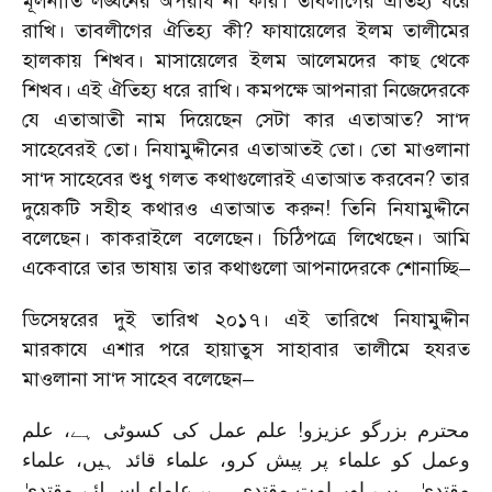
মূলনীতি লঙ্ঘনের অপরাধ না করি। তাবলীগের ঐতিহ্য ধরে
রাখি। তাবলীগের ঐতিহ্য কী? ফাযায়েলের ইলম তালীমের
হালকায় শিখব। মাসায়েলের ইলম আলেমদের কাছ থেকে
শিখব। এই ঐতিহ্য ধরে রাখি। কমপক্ষে আপনারা নিজেদেরকে
যে এতাআতী নাম দিয়েছেন সেটা কার এতাআত? সা‘দ
সাহেবেরই তো। নিযামুদ্দীনের এতাআতই তো। তো মাওলানা
সা‘দ সাহেবের শুধু গলত কথাগুলোরই এতাআত করবেন? তার
দুয়েকটি সহীহ কথারও এতাআত করুন! তিনি নিযামুদ্দীনে
বলেছেন। কাকরাইলে বলেছেন। চিঠিপত্রে লিখেছেন। আমি
একেবারে তার ভাষায় তার কথাগুলো আপনাদেরকে শোনাচ্ছি–
ডিসেম্বরের দুই তারিখ ২০১৭। এই তারিখে নিযামুদ্দীন
মারকাযে এশার পরে হায়াতুস সাহাবার তালীমে হযরত
মাওলানা সা‘দ সাহেব বলেছেন–
محترم بزرگو عزیزو! علم عمل کی کسوٹی ہے، علم
وعمل کو علماء پر پیش کرو، علماء قائد ہیں، علماء
مقتدیٰ ہیں، اور امت مقتدی ہے، علماء اس لئے مقتدیٰ