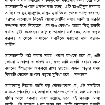
মাসিক আলকাউসারের পাঠকবৃন্দের ফায়েদার কথা চিন্তা করে
আলোচনাটি এখানে প্রকাশ করা হচ্ছে। এটি তাওহীদুল ইসলাম
তায়্যিব ও মুহাম্মাদুল্লাহ মাসুম মুসাজ্জিলা থেকে পত্রস্থ করেছে।
এরপর আলোচক নিজেই আলোচনাটির নযরে সানী ও জরুরি
সম্পাদনা করে দিয়েছেন। কোথাও কোথাও আরো কিছু জরুরি
কথাও যুক্ত করেছেন। আল্লাহ তাআলা এই মেহনতকে কবুল
করুন। এ থেকে আমাদের সবাইকে ফায়েদা দান করুন–
আমীন।
আলোচনাটি পাঠ করার সময় খেয়াল রাখতে হবে যে, এটি
কোনো মাকালা বা প্রবন্ধ নয়; বরং এটি একটি বয়ান। এতে
বয়ানের উপস্থাপন অক্ষুণœ রাখা হয়েছে। এজন্য পড়ার সময়
বিষয়টি যেহেনে রাখলে পড়তে সুবিধা হবে। –সম্পাদক
আলহামদু লিল্লাহ! আমি বড় সৌভাগ্যবান যে, এই মসজিদে
আসতে পেরেছি। এই এলাকায় আসতে পেরেছি। এই এলাকায়
যদিও আগে একবার আসা হয়েছে, তবে এই মহল্লায় আসা
হয়নি। এই মহল্লায় প্রথম আসা হল। আমি আমাদের মুরুব্বী