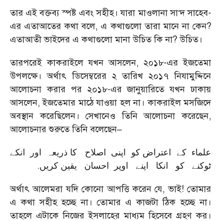
তার এই বক্তব্য স্পষ্ট এবং সহীহ। যারা মাওলানা সা‘দ সাহেব-
এর এতাআতের কথা বলে, এ কথাগুলো তারা মানে না কেন?
এতাআতী ভাইদের এ কথাগুলো মানা উচিত কি না? উচিত।
তারপরেই কাকরাইলে যখন আসলেন, ২০১৮-এর ইজতেমা
উপলক্ষে। অর্থাৎ ডিসেম্বরের ২ তারিখ ২০১৭ নিযামুদ্দিনে
আলোচনা করার পর ২০১৮-এর জানুয়ারিতে যখন ঢাকায়
আসলেন, ইজতেমার মাঠে যাওয়া হল না। কাকরাইল মসজিদে
অবস্থান করেছিলেন। সেখানেও তিনি আলোচনা করেছেন,
আলোচনার শুরুতে তিনি বলেছেন–
علماء کے اعتراض کو اپنی اصلاح کا ذریعہ اور انکے
.
ٹوکنے کو انکا اپنے اوپر احسان یقین کریں
অর্থাৎ আলেমরা যদি কোনো আপত্তি করেন যে, ভাই! তোমার
এ কথা সহীহ হচ্ছে না। তোমার এ কাজটা ঠিক হচ্ছে না।
তাহলে এটাকে নিজের ইসলাহের মাধ্যম হিসেবে গ্রহণ কর।