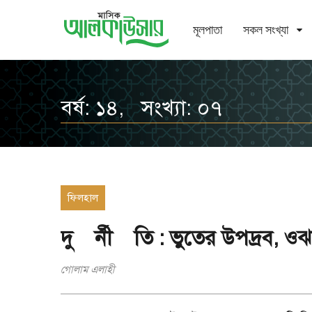
মূলপাতা
সকল সংখ্যা
বর্ষ: ১৪, সংখ্যা: ০৭
ফিলহাল
দু র্নী তি : ভুতের উপদ্রব, ও
গোলাম এলাহী