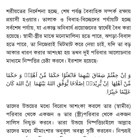
শরীয়তের নির্দেশনা হচ্ছে, শেষ পর্যন্ত বৈবাহিক সম্পর্ক রক্ষায়
প্রয়াসী হওয়ার। তালাক ও বিবাহ-বিচ্ছেদের পর্যায়টি হচ্ছে
সর্বশেষ পর্যায়, যা একান্ত অনিবার্য প্রয়োজনের স্বার্থেই বৈধ করা
হয়েছে। স্বামী-স্ত্রীর মাঝে মনোমালিন্য হতে পারে, ঝগড়া-বিবাদ
হতে পারে, তা নিজেরাই মিটমাট করে নেয়া চাই, যদি তা বড়
আকার ধারণ করার আশংঙ্কা হয় তখন দুই পরিবার আলোচনার
মাধ্যমে নিষ্পত্তির চেষ্টা করবে। ইরশাদ হয়েছে-
وَ اِنْ خِفْتُمْ شِقَاقَ بَیْنِهِمَا فَابْعَثُوْا حَكَمًا مِّنْ اَهْلِهٖ وَ حَكَمًا
مِّنْ اَهْلِهَا اِنْ یُّرِیْدَاۤ اِصْلَاحًا یُّوَفِّقِ اللهُ بَیْنَهُمَا اِنَّ اللهَ كَانَ
.
عَلِیْمًا خَبِیْرًا
তাদের উভয়ের মধ্যে বিরোধ আশংকা করলে তার (স্বামীর)
পরিবার থেকে একজন ও তার (স্ত্রী)পরিবার থেকে একজন
সালিস নিযুক্ত করবে। তারা উভয়ে নিষ্পত্তিচাইলে আল্লাহ
তাদের মধ্যে মীমাংশার অনুকূল অবস্থা সৃষ্টি করবেন। নিশ্চয়ই