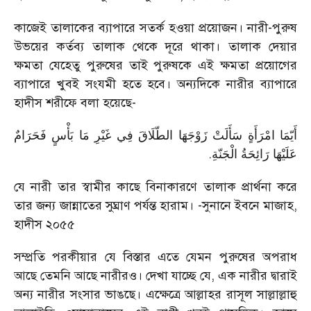
কাজেই তালাকের ব্যাপারে সতর্ক হওয়া প্রয়োজন। নারী-পুরুষ
উভয়ের কর্তব্য তালাক থেকে দূরে থাকা। তালাক দেয়ার
ক্ষমতা যেহেতু পুরুষের তাই পুরুষকে এই ক্ষমতা প্রয়োগের
ব্যাপারে খুবই সংযমী হতে হবে। অন্যদিকে নারীর ব্যাপারে
হাদীস শরীফে বলা হয়েছে-
أَيّمَا امْرَأَةٍ سَأَلَتْ زَوْجَهَا الطّلَاقَ فِي غَيْرِ مَا بَأْسٍ فَحَرَامٌ
.
عَلَيْهَا رَائِحَةُ الْجَنّةِ
যে নারী তার স্বামীর কাছে বিনাকারণে তালাক প্রার্থনা করে
তার জন্য জান্নাতের সুঘ্রাণ পর্যন্ত হারাম। -সুনানে ইবনে মাজাহ,
হাদীস ২০৫৫
সম্প্রতি পরকীয়ার যে বিস্তার এতে যেমন পুরুষের অপরাধ
আছে তেমনি আছে নারীরও। দেখা যাচ্ছে যে, এক নারীর দ্বারাই
অন্য নারীর সংসার ভাঙছে। এক্ষেত্রে আল্লাহর রাসূল সাল্লাল্লাহু