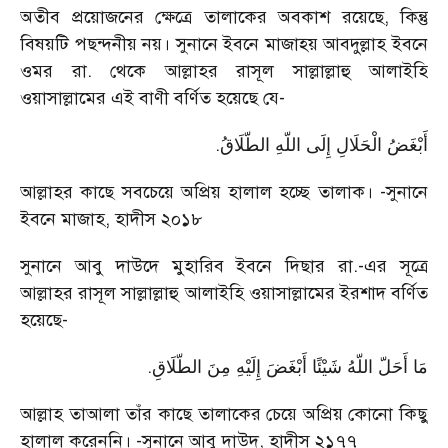
অতীব প্রয়োজনের ক্ষেত্রে তালাকের অবকাশ রয়েছে, কিন্তু
বিষয়টি পছন্দনীয় নয়। সুনানে ইবনে মাজাহ্য় আবদুল্লাহ ইবনে
ওমর রা. থেকে আল্লাহর রাসূল সাল্লাল্লাহু আলাইহি
ওয়াসাল্লামের এই বাণী বর্ণিত হয়েছে যে-
.
أَبْغَضُ الْحَلَالِ إِلَى اللّهِ الطّلَاقُ
আল্লাহর কাছে সবচেয়ে অপ্রিয় হালাল হচ্ছে তালাক। -সুনানে
ইবনে মাজাহ, হাদীস ২০১৮
সুনানে আবু দাউদে মুহারিব ইবনে দিছার রা.-এর সূত্রে
আল্লাহর রাসূল সাল্লাল্লাহু আলাইহি ওয়াসাল্লামের ইরশাদ বর্ণিত
হয়েছে-
.
مَا أَحَلّ اللّهُ شَيْئًا أَبْغَضَ إِلَيْهِ مِنَ الطّلَاقِ
আল্লাহ তাআলা তাঁর কাছে তালাকের চেয়ে অপ্রিয় কোনো কিছু
হালাল করেননি। -সুনানে আবু দাউদ, হাদীস ২১৭৭