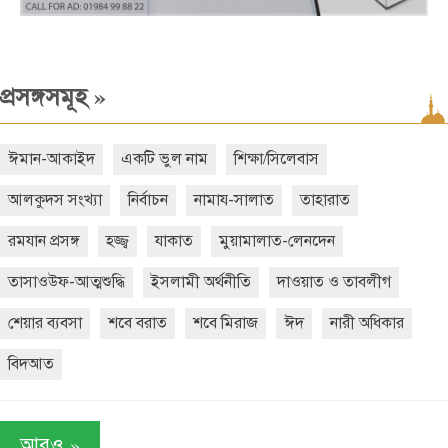
»
প্রসঙ্গসমূহ
ঈমান-আকাইদ
একটি ভুল নাম
শিক্ষা/সিলেবাস
আলকুদস সংখ্যা
নির্বাচন
নামায-সালাত
তাহারাত
রমযান প্রসঙ্গ
হজ্জ্ব
যাকাত
মুয়ামালাত-লেনদেন
তাসাওউফ-আত্মশুদ্ধি
ইসলামী অর্থনীতি
দাওয়াত ও তাবলীগ
শেয়ার ব্যবসা
শবে বরাত
শবে মিরাজ
ঈদ
নারী অধিকার
বিদআত
»
আরও