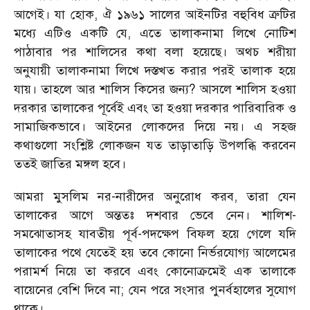
আগেই। যা হোক, ঐ ১৯৬১ সালের আইনটির বহুবিধ ত্রুটির
মধ্যে এটিও একটি যে, এতে তালাকনামা লিখে নোটিশ
পাঠাবার পর শালিসের কথা বলা হয়েছে। অথচ শরীয়া
অনুযায়ী তালাকনামা লিখে দস্তখত করার পরই তালাক হয়ে
যায়। তাহলে আর শালিস কিসের জন্য? আসলে শালিস হওয়া
দরকার তালাকের পূর্বেই এবং তা হওয়া দরকার পারিবারিক ও
সামাজিকভাবে। আইনের লোকদের দিয়ে নয়। এ সহজ
কথাগুলো সংশ্লিষ্ট লোকজন যত তাড়াতাড়ি উপলব্ধি করবেন
ততই জাতির মঙ্গল হবে।
আমরা মুসলিম নর-নারীদের অনুরোধ করব, তারা যেন
তালাকের আগে অন্ততঃ দশবার ভেবে নেন। শালিশ-
সমঝোতাসহ যাবতীয় পূর্ব-পদক্ষেপ বিফল হয়ে গেলে যদি
তালাকের পথে যেতেই হয় তবে কোনো নির্ভরযোগ্য আলেমের
পরামর্শ নিয়ে তা করবে এবং কোনোক্রমেই এক তালাকে
বায়েনের বেশি দিবে না; যেন পরে সংসার পুনর্বহালের সুযোগ
থাকে।