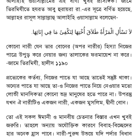
আলাইহি ওয়াসাল্লামের এই বাণী খুবই প্রাসঙ্গিক। জামে
তিরমিযীতে হযরত আবু হুরায়রা রা.-এর সূত্রে বর্ণিত হয়েছে,
আল্লাহর রাসূল সাল্লাল্লাহু আলাইহি ওয়াসাল্লাম বলেছেন-
.
لاَ تَسْأَلِ الْمَرْأَةُ طَلاَقَ أُخْتِهَا لِتَكْفِئَ مَا فِي إِنَائِهَا
কোনো নারী যেন তার বোনের (অপর নারীর) হিস্যা নিজের
পাত্রে উপুড় করে নেয়ার জন্য তালাকের ফরমায়েশ না করে।
-জামে তিরমিযী, হাদীস ১১৯০
প্রত্যেকের কর্তব্য, নিজের পাতে যা আছে তাতেই সন্তুষ্ট থাকা।
অন্যের পাতে যা আছে তা-ও নিজের পাতে নিয়ে নেওয়ার মতো
লোভী মানসিকতা কোনো ভদ্র মানুষের হতে পারে না। উপরন্তু
যখন ঐ নারীটিও একজন নারী, একজন মুসলিম, দ্বীনী বোন।
তো এই সকল ঈমানী ও মানবীয় চেতনার বিস্তার এখন খুবই
জরুরি। তাহলে অন্যায় অযৌক্তিক কারণে বিবাহ-বিচ্ছেদের
হার অনেক হ্রাস পাবে। নারী-পুরুষ উভয়ে যদি পর্দার বিধান