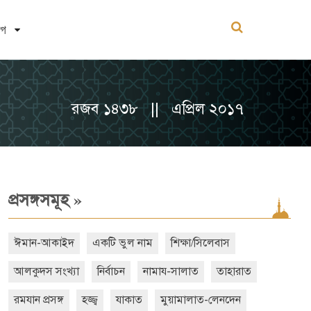
োগ
রজব ১৪৩৮ || এপ্রিল ২০১৭
»
প্রসঙ্গসমূহ
ঈমান-আকাইদ
একটি ভুল নাম
শিক্ষা/সিলেবাস
আলকুদস সংখ্যা
নির্বাচন
নামায-সালাত
তাহারাত
রমযান প্রসঙ্গ
হজ্জ্ব
যাকাত
মুয়ামালাত-লেনদেন