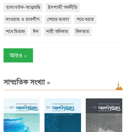
তাসাওউফ-আত্মশুদ্ধি
ইসলামী অর্থনীতি
দাওয়াত ও তাবলীগ
শেয়ার ব্যবসা
শবে বরাত
শবে মিরাজ
ঈদ
নারী অধিকার
বিদআত
»
আরও
»
সাম্প্রতিক সংখ্যা