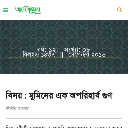
বর্ষ: ১২, সংখ্যা: ০৮
যিলহজ্ব ১৪৩৭ || সেপ্টেম্বর ২০১৬
বিনয় : মুমিনের এক অপরিহার্য গুণ
শিব্বীর আহমদ