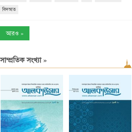
বিদআত
»
আরও
»
সাম্প্রতিক সংখ্যা