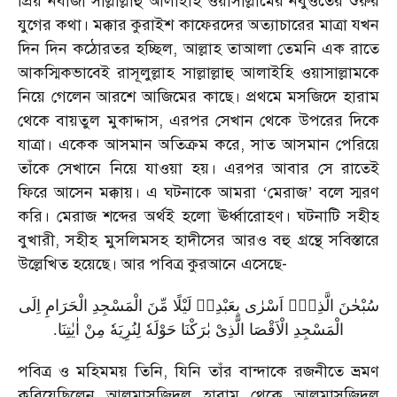
প্রিয় নবীজী সাল্লাল্লাহু আলাইহি ওয়াসাল্লামের নবুওতের শুরুর
যুগের কথা। মক্কার কুরাইশ কাফেরদের অত্যাচারের মাত্রা যখন
দিন দিন কঠোরতর হচ্ছিল
,
আল্লাহ তাআলা তেমনি এক রাতে
আকস্মিকভাবেই রাসূলুল্লাহ সাল্লাল্লাহু আলাইহি ওয়াসাল্লামকে
নিয়ে গেলেন আরশে আজিমের কাছে। প্রথমে মসজিদে হারাম
থেকে বায়তুল মুকাদ্দাস
,
এরপর সেখান থেকে উপরের দিকে
যাত্রা। একেক আসমান অতিক্রম করে
,
সাত আসমান পেরিয়ে
তাঁকে সেখানে নিয়ে যাওয়া হয়। এরপর আবার সে রাতেই
ফিরে আসেন মক্কায়। এ ঘটনাকে আমরা
‘
মেরাজ
’
বলে স্মরণ
করি। মেরাজ শব্দের অর্থই হলো ঊর্ধ্বারোহণ। ঘটনাটি সহীহ
বুখারী
,
সহীহ মুসলিমসহ হাদীসের আরও বহু গ্রন্থে সবিস্তারে
উল্লেখিত হয়েছে। আর পবিত্র কুরআনে এসেছে
-
سُبْحٰنَ الَّذِیْۤ اَسْرٰی بِعَبْدِهٖ لَیْلًا مِّنَ الْمَسْجِدِ الْحَرَامِ اِلَی
.
الْمَسْجِدِ الْاَقْصَا الَّذِیْ بٰرَكْنَا حَوْلَهٗ لِنُرِیَهٗ مِنْ اٰیٰتِنَا
পবিত্র ও মহিমময় তিনি
,
যিনি তাঁর বান্দাকে রজনীতে ভ্রমণ
করিয়েছিলেন আলমাসজিদুল হারাম থেকে আলমাসজিদুল