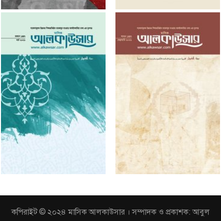
কপিরাইট © ২০২৪ মাসিক আলকাউসার । সম্পাদক ও প্রকাশক: আবুল