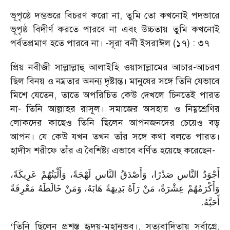
ভূপৃষ্ঠে দম্ভভরে বিচরণ করো না
,
তুমি তো কখনোই পদভারে
ভূপৃষ্ঠ বিদীর্ণ করতে পারবে না এবং উচ্চতায় তুমি কখনোই
পর্বতপ্রমাণ হতে পারবে না।
-
সূরা বনী ইসরাঈল (১৭) : ৩৭
প্রিয় নবীজী সাল্লাল্লাহু আলাইহি ওয়াসাল্লামের আচার-আচরণ
ছিল বিনয় ও নম্রতার অনন্য দৃষ্টান্ত। মানুষের সঙ্গে তিনি যেভাবে
মিশে যেতেন
,
তাতে অপরিচিত কেউ দেখলে চিনতেই পারত
না
-
তিনি আল্লাহর রাসূল। সমাজের অসহায় ও নিম্নশ্রেণির
লোকদের কাছেও তিনি ছিলেন আপনজনদের চেয়েও বড়
আপন। যে কেউ যখন তখন তাঁর সঙ্গে কথা বলতে পারত।
হাদীস শরীফে তাঁর এ বৈশিষ্ট্য এভাবে বর্ণিত হয়েছে করেছেন
-
أَجْوَدُ النَّاسِ صَدْرًا، وَأَصْدَقُ النَّاسِ لَهْجَةً، وَأَلْيَنُهُمْ عَرِيكَةً،
وَأَكْرَمُهُمْ عِشْرَةً، مَنْ رَآهُ بَدِيهَةً هَابَهُ، وَمَنْ خَالَطَهُ مَعْرِفَةً
.
أَحَبَّهُ
‘
তিনি ছিলেন প্রশস্ত হৃদয়-মহানুভব।
,
সত্যবাদিতায় সর্বাগ্রে
,