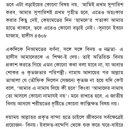
তবে এটা বড়াইয়ের কোনো বিষয় নয়
,
আমিই প্রথম সুপারিশ
করব
,
আমার সুপারিশই প্রথম গৃহীত হবে
,
এতেও অহংকার
করার কিছু নেই
,
কেয়ামতের দিন
‘
হামদে
’
র পতাকা আমার
হাতে থাকবে
,
তবে এতেও কোনো বড়াই নেই।
-
সুনানে ইবনে
মাজাহ
,
হাদীস ৪৩০৮
একদিকে নিআমতের বর্ণনা
,
সঙ্গে সঙ্গে বিনয় ও নম্রতা
-
এ
হাদীস আমাদেরকে এ শিক্ষা-ই দেয়। তাই অতিরিক্ত বিনয়
প্রকাশ করতে গিয়ে এমন কোনো কথা বলা যাবে না
,
যা আবার
শোকর ও কৃতজ্ঞতার পরিপন্থী। নামায আদায়ের পর আল্লাহ
তাআলা যে তৌফিক দিলেন সেজন্যে কৃতজ্ঞ না হয়ে যদি কেউ
বলে
, ‘
আমার এ নামায দিয়ে কী হবে
’
কিংবা
‘
আমাদের নামায
তো আসলে কোনো নামাযই নয়
’
। মনে রাখতে হবে
,
এ জাতীয়
বিনয় আসলে শরীয়তের দৃষ্টিতে কোনো কাক্সিক্ষত বিষয় নয়।
দয়াময় আল্লাহর প্রকৃত বান্দা হতে চাইলে জীবনের সর্বক্ষেত্রেই
প্রয়োজন
-
বিনয়। ইবাদত-বন্দেগি থেকে শুরু করে ঘরে-বাইরে