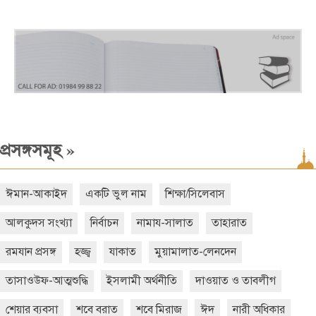
»
প্রসঙ্গসমূহ
ঈমান-আকাইদ
একটি ভুল নাম
শিক্ষা/সিলেবাস
আলকুদস সংখ্যা
নির্বাচন
নামায-সালাত
তাহারাত
রমযান প্রসঙ্গ
হজ্জ্ব
যাকাত
মুয়ামালাত-লেনদেন
তাসাওউফ-আত্মশুদ্ধি
ইসলামী অর্থনীতি
দাওয়াত ও তাবলীগ
শেয়ার ব্যবসা
শবে বরাত
শবে মিরাজ
ঈদ
নারী অধিকার