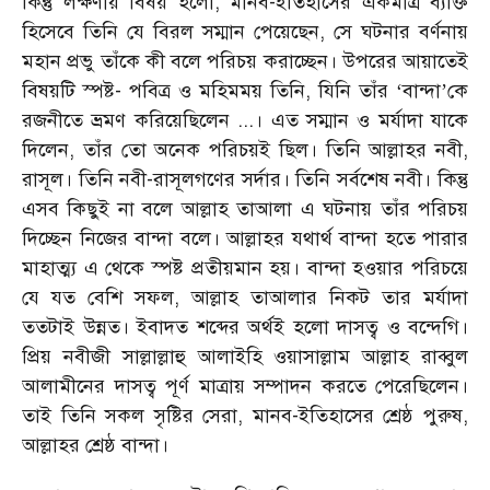
কিন্তু লক্ষণীয় বিষয় হলো
,
মানব-ইতিহাসের একমাত্র ব্যক্তি
হিসেবে তিনি যে বিরল সম্মান পেয়েছেন
,
সে ঘটনার বর্ণনায়
মহান প্রভু তাঁকে কী বলে পরিচয় করাচ্ছেন। উপরের আয়াতেই
বিষয়টি স্পষ্ট
-
পবিত্র ও মহিমময় তিনি
,
যিনি তাঁর
‘
বান্দা
’
কে
রজনীতে ভ্রমণ করিয়েছিলেন ...। এত সম্মান ও মর্যাদা যাকে
দিলেন
,
তাঁর তো অনেক পরিচয়ই ছিল। তিনি আল্লাহর নবী
,
রাসূল। তিনি নবী-রাসূলগণের সর্দার। তিনি সর্বশেষ নবী। কিন্তু
এসব কিছুই না বলে আল্লাহ তাআলা এ ঘটনায় তাঁর পরিচয়
দিচ্ছেন নিজের বান্দা বলে। আল্লাহর যথার্থ বান্দা হতে পারার
মাহাত্ম্য এ থেকে স্পষ্ট প্রতীয়মান হয়। বান্দা হওয়ার পরিচয়ে
যে যত বেশি সফল
,
আল্লাহ তাআলার নিকট তার মর্যাদা
ততটাই উন্নত। ইবাদত শব্দের অর্থই হলো দাসত্ব ও বন্দেগি।
প্রিয় নবীজী সাল্লাল্লাহু আলাইহি ওয়াসাল্লাম আল্লাহ রাব্বুল
আলামীনের দাসত্ব পূর্ণ মাত্রায় সম্পাদন করতে পেরেছিলেন।
তাই তিনি সকল সৃষ্টির সেরা
,
মানব-ইতিহাসের শ্রেষ্ঠ পুরুষ
,
আল্লাহর শ্রেষ্ঠ বান্দা।