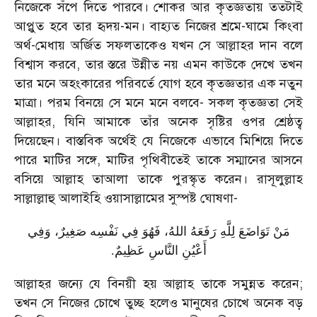
নিজেকে সঁপে দিতে পারবে। শোকর আর কৃতজ্ঞতায় ততটাই
আপ্লুত হবে তার হৃদয়-মন। বাহ্যত নিজের শ্রমে-ঘামে কিংবা
অর্থ-মেধায় অর্জিত সফলতাকেও যখন সে আল্লাহর দান বলে
বিশ্বাস করবে
,
তার স্তরে উন্নীত নয় এমন কাউকে দেখে তখন
তার মনে অহংকারের পরিবর্তে যোগ হবে কৃতজ্ঞতার এক নতুন
মাত্রা। পরম বিনয়ে সে মনে মনে বলবে
-
সকল কৃতজ্ঞতা সেই
আল্লাহর
,
যিনি আমাকে তাঁর অনেক সৃষ্টির ওপর শ্রেষ্ঠত্ব
দিয়েছেন। বাস্তবিক অর্থেই যে নিজেকে এভাবে মিশিয়ে দিতে
পারে মাটির সঙ্গে
,
মাটির পৃথিবীতেই তাকে সম্মানের আসনে
বসিয়ে আল্লাহ তাআলা তাকে পুরস্কৃত করেন। রাসূলুল্লাহ
সাল্লাল্লাহু আলাইহি ওয়াসাল্লামের সুস্পষ্ট ঘোষণা
-
مَنْ تَوَاضَعَ لِلَّهِ رَفَعَهُ اللهُ، فَهُوَ فِي نَفْسِه صَغِيرٌ، وَفِي
.
أَعْيُنِ النَّاسِ عَظِيمٌ
আল্লাহর জন্যে যে বিনয়ী হয় আল্লাহ তাকে সমুন্নত করেন
;
তখন সে নিজের চোখে তুচ্ছ হলেও মানুষের চোখে অনেক বড়