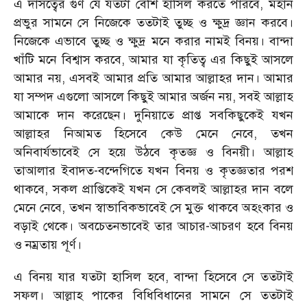
এ দাসত্বের গুণ যে যতটা বেশি হাসিল করতে পারবে
,
মহান
প্রভুর সামনে সে নিজেকে ততটাই তুচ্ছ ও ক্ষুদ্র জ্ঞান করবে।
নিজেকে এভাবে তুচ্ছ ও ক্ষুদ্র মনে করার নামই বিনয়। বান্দা
খাঁটি মনে বিশ্বাস করবে
,
আমার যা কৃতিত্ব এর কিছুই আসলে
আমার নয়
,
এসবই আমার প্রতি আমার আল্লাহর দান। আমার
যা সম্পদ এগুলো আসলে কিছুই আমার অর্জন নয়
,
সবই আল্লাহ
আমাকে দান করেছেন। দুনিয়াতে প্রাপ্ত সবকিছুকেই যখন
আল্লাহর নিআমত হিসেবে কেউ মেনে নেবে
,
তখন
অনিবার্যভাবেই সে হয়ে উঠবে কৃতজ্ঞ ও বিনয়ী। আল্লাহ
তাআলার ইবাদত-বন্দেগিতে যখন বিনয় ও কৃতজ্ঞতার পরশ
থাকবে
,
সকল প্রাপ্তিকেই যখন সে কেবলই আল্লাহর দান বলে
মেনে নেবে
,
তখন স্বাভাবিকভাবেই সে মুক্ত থাকবে অহংকার ও
বড়াই থেকে। অবচেতনভাবেই তার আচার-আচরণ হবে বিনয়
ও নম্রতায় পূর্ণ।
এ বিনয় যার যতটা হাসিল হবে
,
বান্দা হিসেবে সে ততটাই
সফল। আল্লাহ পাকের বিধিবিধানের সামনে সে ততটাই