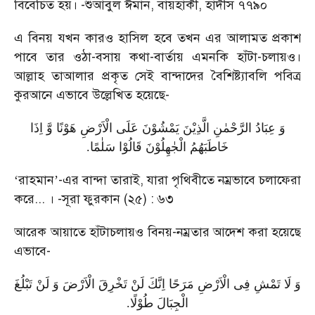
বিবেচিত হয়।
-
শুআবুল ঈমান
,
বায়হাকী
,
হাদীস ৭৭৯০
এ বিনয় যখন কারও হাসিল হবে তখন এর আলামত প্রকাশ
পাবে তার ওঠা-বসায় কথা-বার্তায় এমনকি হাঁটা-চলায়ও।
আল্লাহ তাআলার প্রকৃত সেই বান্দাদের বৈশিষ্ট্যাবলি পবিত্র
কুরআনে এভাবে উল্লেখিত হয়েছে
-
وَ عِبَادُ الرَّحْمٰنِ الَّذِیْنَ یَمْشُوْنَ عَلَی الْاَرْضِ هَوْنًا وَّ اِذَا
.
خَاطَبَهُمُ الْجٰهِلُوْنَ قَالُوْا سَلٰمًا
‘
রাহমান
’-
এর বান্দা তারাই
,
যারা পৃথিবীতে নম্রভাবে চলাফেরা
করে... ।
-
সূরা ফুরকান (২৫) : ৬৩
আরেক আয়াতে হাঁটাচলায়ও বিনয়-নম্রতার আদেশ করা হয়েছে
এভাবে
-
وَ لَا تَمْشِ فِی الْاَرْضِ مَرَحًا اِنَّكَ لَنْ تَخْرِقَ الْاَرْضَ وَ لَنْ تَبْلُغَ
.
الْجِبَالَ طُوْلًا