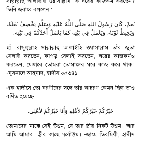
সাল্লাল্লাহু আলাইহি ওয়াসাল্লাম কি ঘরের কাজকর্ম করতেন
?
তিনি জবাবে বললেন :
نَعَمْ، كَانَ رَسُولُ اللهِ صَلَّى اللَّهُ عَلَيْهِ وَسَلَّمَ يَخْصِفُ نَعْلَهُ،
.
وَيَخِيطُ ثَوْبَهُ، وَيَعْمَلُ فِي بَيْتِه كَمَا يَعْمَلُ أَحَدُكُمْ فِي بَيْتِه
হাঁ
,
রাসূলুল্লাহ সাল্লাল্লাহু আলাইহি ওয়াসাল্লাম তাঁর জুতা
সেলাই করতেন
,
কাপড় সেলাই করতেন
,
ঘরের কাজকর্মও
করতেন
,
যেভাবে তোমরা তোমাদের ঘরে কাজ করে থাক।
-
মুসনাদে আহমাদ
,
হাদীস ২৫৩৪১
এক হাদীসে তো ঘরণীদের সঙ্গে তাঁর আচরণ কেমন ছিল তাও
বর্ণিত হয়েছে
-
.
خَيْرُكُمْ خَيْرُكُمْ لأَهْلِهِ وَأَنَا خَيْرُكُمْ لأَهْلِي
তোমাদের মাঝে সেই উত্তম
,
যে তার স্ত্রীর নিকট উত্তম। আর
আমি আমার
স্ত্রীর কাছে সর্বোত্তম।
-
জামে তিরমিযী
,
হাদীস