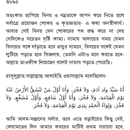
৩৮৯৫
অহংকার ছাপিয়ে বিনয় ও নম্রতাকে আপন করে নিতে হলে
সর্বাগ্রে প্রয়োজন শোকর ও কৃতজ্ঞতার
-
এ কথা অনস্বীকার্য।
আবার সেই বিনয় যেন শোকরের পথ রুদ্ধ করে না দেয়
সেদিকেও সচেতন দৃষ্টি কাম্য। নামায আদায়ের সময় যেমন
বিনয়ের সঙ্গে দাঁড়াতে হবে প্রভুর সামনে
,
বিনয়ের সঙ্গেই যেমন
লুটিয়ে পড়তে হবে সিজদায়
,
তেমনি এটাও মনে করতে হবে
-
আল্লাহ তাওফীক দিয়েছেন বলেই নামায পড়তে পেরেছি।
রাসূলুল্লাহ সাল্লাল্লাহু আলাইহি ওয়াসাল্লাম বলেছিলেন
-
أَنَا سَيِّدُ ولد آدَمَ، وَلاَ فَخْرَ، وَأَنَا أَوَّلُ مَنْ تَنْشَقُّ الأَرْضُ عَنْهُ
يَوْمَ الْقِيَامَةِ، وَلاَ فَخْرَ، وَأَنَا أَوَّلُ شَافِعٍ، وَأَوَّلُ مُشَفَّعٍ، وَلاَ
.
فَخْرَ، وَلِوَاءُ الْحَمْدِ بِيَدِي يَوْمَ الْقِيَامَةِ، وَلاَ فَخْرَ
আমি আদম-সন্তানের সর্দার
,
তবে এতে বড়াইয়ের কিছু নেই
;
কেয়ামতের দিন আমার কবরের মাটিই প্রথম সরানো হবে
,