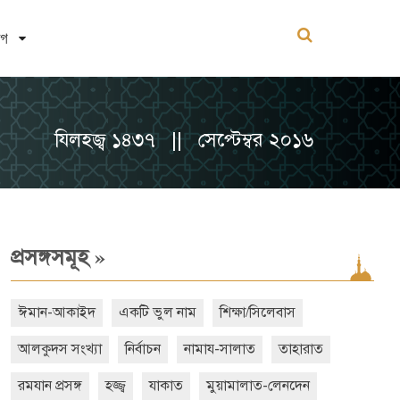
োগ
যিলহজ্ব ১৪৩৭ || সেপ্টেম্বর ২০১৬
»
প্রসঙ্গসমূহ
ঈমান-আকাইদ
একটি ভুল নাম
শিক্ষা/সিলেবাস
আলকুদস সংখ্যা
নির্বাচন
নামায-সালাত
তাহারাত
রমযান প্রসঙ্গ
হজ্জ্ব
যাকাত
মুয়ামালাত-লেনদেন