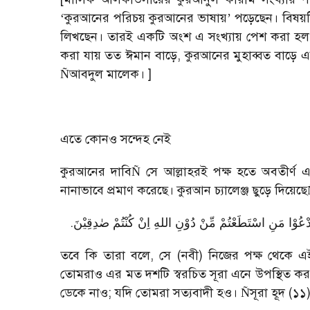
‘
কুরআনের পরিচয় কুরআনের ভাষায়
’
পড়েছেন। বিষয়
লিখছেন। তারই একটি অংশ এ সংখ্যায় পেশ করা হল।
করা যায় তত ঈমান বাড়ে
,
কুরআনের মুহাব্বত বাড়ে
আবদুল মালেক। ]
Ñ
এতে কোনও সন্দেহ নেই
কুরআনের দাবি
সে আল্লাহরই পক্ষ হতে অবতীর্ণ
Ñ
নানাভাবে প্রমাণ করেছে। কুরআন চ্যালেঞ্জ ছুড়ে দিয়েছে
.
 ادْعُوْا مَنِ اسْتَطَعْتُمْ مِّنْ دُوْنِ اللهِ اِنْ كُنْتُمْ صٰدِقِیْنَ
তবে কি তারা বলে
,
সে (নবী) নিজের পক্ষ থেকে 
তোমরাও এর মত দশটি স্বরচিত সূরা এনে উপস্থিত কর 
ডেকে নাও
;
যদি তোমরা সত্যবাদী হও।
সূরা হূদ (১১
Ñ