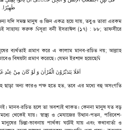
.
ظَهِیْرًا
 যদি সমস্ত মানুষ ও জিন একত্র হয়ে যায়
,
তবুও তারা এরকম
তই সাহায্য করুক
সূরা বনী ইসরাঈল (১৭) : ৮৮
;
তাফসীরে
Ñ
ষের ব্যর্থতাই প্রমাণ করে এ কালাম মানব-রচিত নয়
;
আল্লাহ
েও বিষয়টা প্রমাণ করেছে। যেমন ইরশাদ হয়েছে
Ñ
اَفَلَا یَتَدَبَّرُوْنَ الْقُرْاٰنَ وَ لَوْ كَانَ مِنْ عِنْدِ غَی
াহ ছাড়া অন্য কারও পক্ষ হতে হত
,
তবে এর মধ্যে বহু অসংগতি
। মানব-রচিত হলে তা অবশ্যই থাকত। কেননা মানুষ যত বড়
যে থেকেই যায়। স্বাস্থ্য ও মেযাজের উত্থান-পতন
,
পরিবেশ-
ানুষের চিন্তা-ভাবনায় পার্থক্য ঘটেই যায় এবং কথাবার্তা ও