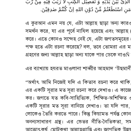
ّذِیْ بَیْنَ یَدَیْهِ وَ تَفْصِیْلَ الْكِتٰبِ لَا رَیْبَ فِیْهِ مِنْ رَّبِّ
.
 مَنِ اسْتَطَعْتُمْ مِّنْ دُوْنِ اللهِ اِنْ كُنْتُمْ صٰدِقِیْنَ
এ কুরআন এমন নয় যে
,
এটা আল্লাহ ছাড়া অন্য কা
সমর্থন করে
,
যা এর পূর্বে নাযিল হয়েছে এবং আল্লাহ
করে। এতে কোনও সন্দেহ নেই যে
,
এটা জগতসমূহের প
পক্ষ হতে এটা রচনা করেছে
?
বল
,
তবে তোমরা এর মত
গ্রহণের জন্য আল্লাহ ছাড়া অন্য যাকে পার ডেকে নাও
Ñ
এর ব্যাখ্যায় হযরত মাওলানা শাব্বীর আহমাদ
‘
উছমানী
“
অর্থাৎ আমি নিজেই যদি এ কিতাব রচনা করে থাকি
এর একটি সূরার মত সূরা রচনা করে দেখাও। এ কাজে
কর। জগতে যত কবি-সাহিত্যিক
,
শিক্ষিত-অশিক্ষিত 
একটি সূরার মত সূরা বানিয়ে দেখাও। তা যদি পার
লোকেও তৈরি করতে পারে। কিন্তু কিয়ামত পর্যন্ত ক
অনন্যসাধারণ গ্রন্থ। এর ভেতর নীতি-নৈতিকতা
,
স
আত্মোৎকর্ষ
,
মোটকথা আল্লাহপ্রাপ্তি এবং জাগতিক উন্নয়