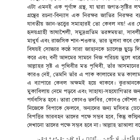
এটা এমনই এক পূর্ণাঙ্গ গ্রন্থ
,
যা দ্বারা জগত-সৃষ্টির 
গ্রন্থের রচনা-বিন্যাস এক নিরক্ষর জাতির নিরক্ষর ব
যাবতীয় জ্ঞান-তত্ত্বের সমাহারই তো কেবল নয়! এর
হৃদয়গ্রাহী ভাষাশৈলী
,
সমুদ্রপ্রতিম তরঙ্গময়তা
,
সাবলী
মাধুর্য এবং রাজসিক শান-শওকত
,
তার তুলনা কবে কোন্ 
বিষয়ই সোচ্চার কণ্ঠে সারা জাহানকে চ্যালেঞ্জ ছুড়ে 
করে এবং বনী আদমের সামনে নিজ পরিচয় তুলে ধর
আল্লাহর সৃষ্ট এ পৃথিবীর মত পৃথিবী
,
তাঁর আসমানের 
কারও নেই
,
তেমনি তাঁর এ পাক কালামের মত কালাম রচন
এ ব্যাপারে কেবল অক্ষমই হয়ে থাকবে। কুরআনকে ম
মুকাবিলায় নেমে পড়বে এবং সাহায্য-সহযোগিতার জন্য 
পর্যবসিত হবে। তারা কোনও তদবির
,
কোনও কৌশল ও ক
নিজেকে বিপাকে ফেলবে
,
অন্যদের জন্য মসিবত ড
বিপত্তির ভারবহন তাদের পক্ষে সম্ভব হবে
,
কিন্তু কস্
দেখানো তাদের পক্ষে সম্ভব হবে না। আল্লাহ তাআলা ব
 الْقُرْاٰنِ لَا یَاْتُوْنَ بِمِثْلِهٖ وَ لَوْ كَانَ بَعْضُهُمْ لِبَعْضٍ