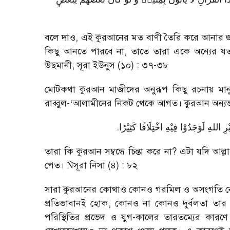
বলে দাও
,
এই কুরআনের মত বাণী তৈরি করে আনার জন্য
কিছু আনতে পারবে না
,
তাতে তারা একে অন্যের য
উছমানী
,
সূরা ইউনুস (১০) : ৩৭-৩৮
মোটকথা কুরআন মাজীদের অনুরূপ কিছু রচনায় মানু
রাব্বুল-
‘
আলামীনের নিকট থেকে আগত। কুরআন অন্যভাব
.
ْرِ اللهِ لَوَجَدُوْا فِیْهِ اخْتِلَافًا كَثِیْرًا
তারা কি কুরআন সম্বন্ধে চিন্তা করে না
?
এটা যদি আল্ল
পেত।
সূরা নিসা (৪) : ৮২
Ñ
সারা কুরআনের কোথাও কোনও গরমিল ও অসংগতি নেই
প্রতিভাবানই হোক
,
কোনও না কোনও দুর্বলতা তার মধ্
পরিস্থিতির প্রভেদ ও যুগ-কালের তারতম্যের কারণে ম