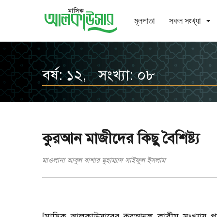
মূলপাতা
সকল সংখ্যা
বর্ষ: ১২, সংখ্যা: ০৮
কুরআন মাজীদের কিছু বৈশিষ্ট্য
মাওলানা আবুল বাশার মুহাম্মাদ সাইফুল ইসলাম
[
মাসিক আলকাউসারের কুরআনুল কারীম সংখ্যায় পাঠক