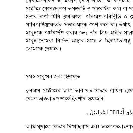
লেখাজোখায়ও তা প্রকাশ পেয়ে থাকে। এ কারণেই
মাজীদে কোনওরকম অসংগতি ও সাংঘর্ষিক কথা না থাক
সত্তার বাণী যিনি স্থান-কাল
,
পরিবেশ-পরিস্থিতি ও 
পারিপাশির্
^
কতার প্রভাব যাকে স্পর্শ করে না। অর্থা
মানুষকে পথনির্দেশ করার জন্য তাঁর প্রিয় হাবীব সাল্
মানুষ তোমরা নিশ্চিত আস্থার সাথে এ হিদায়াত-গ্রন
তোমাকে দেখাবে।
সমস্ত মানুষের জন্য হিদায়াত
কুরআন মাজীদের আগে আর যত কিতাব নাযিল হয়ে
যেমন তাওরাত সম্পর্কে ইরশাদ হয়েছে
Ñ
.
هُدًی لِّبَنِیْۤ اِسْرَآءِیْلَ
আমি মূসাকে কিতাব দিয়েছিলাম এবং তাকে করেছিলাম