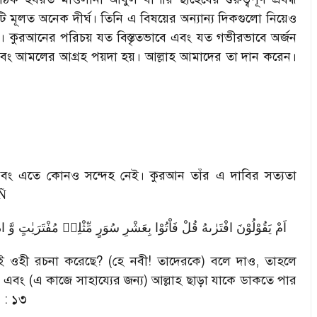
টি মূলত অনেক দীর্ঘ। তিনি এ বিষয়ের অন্যান্য দিকগুলো নিয়েও
 কুরআনের পরিচয় যত বিস্তৃতভাবে এবং যত গভীরভাবে অর্জন
 এবং আমলের আগ্রহ পয়দা হয়। আল্লাহ আমাদের তা দান করেন।
 এবং এতে কোনও সন্দেহ নেই। কুরআন তাঁর এ দাবির সত্যতা
Ñ
اَمْ یَقُوْلُوْنَ افْتَرٰىهُ قُلْ فَاْتُوْا بِعَشْرِ سُوَرٍ مِّثْلِهٖ مُفْتَرَیٰتٍ وَّ
এই ওহী রচনা করেছে
? (
হে নবী! তাদেরকে) বলে দাও
,
তাহলে
এবং (এ কাজে সাহায্যের জন্য) আল্লাহ ছাড়া যাকে ডাকতে পার
) : ১৩