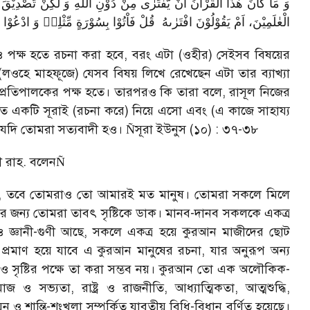
وَ مَا كَانَ هٰذَا الْقُرْاٰنُ اَنْ یُّفْتَرٰی مِنْ دُوْنِ اللهِ وَ لٰكِنْ تَصْدِیْقَ الَ
الْعٰلَمِیْنَ، اَمْ یَقُوْلُوْنَ افْتَرٰىهُ
قُلْ فَاْتُوْا بِسُوْرَةٍ مِّثْلِهٖ وَ ادْعُوْا
রও পক্ষ হতে রচনা করা হবে
,
বরং এটা (ওহীর) সেইসব বিষয়ের
 (লওহে মাহফূজে) যেসব বিষয় লিখে রেখেছেন এটা তার ব্যাখ্যা
্রতিপালকের পক্ষ হতে। তারপরও কি তারা বলে
,
রাসূল নিজের
 একটি সূরাই (রচনা করে) নিয়ে এসো এবং (এ কাজে সাহায্য
যদি তোমরা সত্যবাদী হও।
সূরা ইউনুস (১০) : ৩৭-৩৮
Ñ
 রাহ. বলেন
Ñ
,
তবে তোমরাও তো আমারই মত মানুষ। তোমরা সকলে মিলে
র জন্য তোমরা তাবৎ সৃষ্টিকে ডাক। মানব-দানব সকলকে একত্র
ও জ্ঞানী-গুণী আছে
,
সকলে একত্র হয়ে কুরআন মাজীদের ছোট
,
প্রমাণ হয়ে যাবে এ কুরআন মানুষের রচনা
,
যার অনুরূপ অন্য
োনও সৃষ্টির পক্ষে তা করা সম্ভব নয়। কুরআন তো এক অলৌকিক-
মাজ ও সভ্যতা
,
রাষ্ট্র ও রাজনীতি
,
আধ্যাত্মিকতা
,
আত্মশুদ্ধি
,
ন ও শান্তি-শৃংখলা সম্পর্কিত যাবতীয় বিধি-বিধান বর্ণিত হয়েছে।