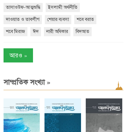
তাসাওউফ-আত্মশুদ্ধি
ইসলামী অর্থনীতি
দাওয়াত ও তাবলীগ
শেয়ার ব্যবসা
শবে বরাত
শবে মিরাজ
ঈদ
নারী অধিকার
বিদআত
»
আরও
»
সাম্প্রতিক সংখ্যা