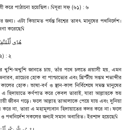
ী করে পাঠানো হয়েছিল।
সূরা সফ্ (৬১) : ৬
Ñ
ের জন্য। এটা কিয়ামত পর্যন্ত বিশ্বের তাবৎ মানুষের পথনির্দেশ।
োষণা করেছে
Ñ
هُدًی لِّلْمُتَّقِ
২) : ২
র খুশি-অখুশি জানতে চায়
,
তাঁর পথে চলতে প্রয়াসী হয়
,
এমন
অনারব
,
প্রাচ্যের হোক বা পাশ্চাত্যের এবং খ্রিস্টীয় সপ্তম শতাব্দীর
লের হোক। ভাষা-বর্ণ ও স্থান-কাল নির্বিশেষে সমস্ত মানুষের
িন্তু এ হিদায়াতে কর্ণপাত করে কেবল তারাই
,
যারা আল্লাহকে ভয়
়ী জীবন গড়ে। ফলে আল্লাহ তাআলাকে পেয়ে যায় এবং দুনিয়া
় করে না
,
তারা এ মহামূল্যবান হিদায়াতের কদর করে না। ফলে
ও পথনির্দেশ সকলের জন্যই সমান অবারিত। ইরশাদ হয়েছে
Ñ