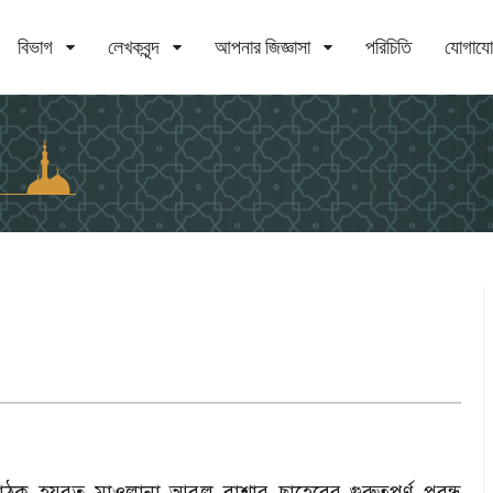
বিভাগ
লেখকবৃন্দ
আপনার জিজ্ঞাসা
পরিচিতি
যোগায
 হযরত মাওলানা আবুল বাশার ছাহেবের গুরুত্বপূর্ণ প্রবন্ধ