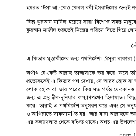
হযরত
‘
ঈসা আ.-কেও কেবল বনী ইসরাঈলের জন্যই নব
কিন্তু কুরআন নাযিল হয়েছে সারা বিশে
^
র সমস্ত মানুষ
কুরআন মাজীদ শুরুতেই নিজের পরিচয় দিতে গিয়ে ঘ
یْنَ
এ কিতাব মুত্তাকীদের জন্য পথনির্দেশ।
সূরা বাকারা (
Ñ
অর্থাৎ যে-কেউ আল্লাহ তাআলাকে ভয় করে
,
ফলে তাঁ
প্রত্যেককেই এ কিতাব পথ দেখায়
,
সে আরব হোক বা 
লোক হোক বা তার পরের কিয়ামত পর্যন্ত যে-কোনও কা
জন্য এ গ্রন্থ দ্বীন-দুনিয়ার কল্যাণপথের হিদায়াত। ক
করে। তারাই এ পথনির্দেশ অনুসরণ করে এবং সে অনুযায
ও আখিরাতে সাফল্যম-িত হয়। আর যারা আল্লাহকে ভয
এর কল্যাণলাভ থেকে বঞ্চিত থাকে। অথচ এর উপদেশ 