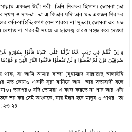
 ওয়াসাল্লাম একজন উম্মী নবী। তিনি নিরক্ষর ছিলেন। তোমরা তো
চুর দখল ও দক্ষতা। তা এ কিতাব যদি তার মত একজন নিরক্ষর
নের কবি-সাহিত্যিকগণ কেন পারবে না! সুতরাং তোমরা এর মত
দেখাও না! পরবর্তী সময়ে এ চ্যালেঞ্জ আরও সহজ করে দেওয়া
وَ اِنْ كُنْتُمْ فِیْ رَیْبٍ مِّمَّا نَزَّلْنَا عَلٰی عَبْدِنَا فَاْتُوْا بِسُوْرَةٍ مِّن
صٰدِقِیْنَ فَاِنْ لَّمْ تَفْعَلُوْا وَ لَنْ تَفْعَلُوْا فَاتَّقُوا النَّارَ الَّتِیْ وَ قُوْدُه
হে থাক
,
যা আমি আমার বান্দা (মুহাম্মাদ সাল্লাল্লাহু আলাইহি
র মত কোনও একটি সূরা বানিয়ে আন। আর সত্যবাদী হলে
েকে নাও। তারপরও যদি তোমরা এ কাজ করতে না পার আর এটা
তবে ভয় কর সেই আগুনকে
,
যার ইন্ধন হবে মানুষ ও পাথর। তা
) : ২৩-২৪