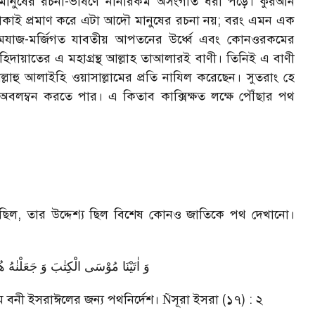
 মানুষের রচনা-ভাষণে নানারকম অসংগতি ধরা পড়ে। কুরআন
াই প্রমাণ করে এটা আদৌ মানুষের রচনা নয়
;
বরং এমন এক
মেযাজ-মর্জিগত যাবতীয় আপতনের উর্ধ্বে এবং কোনওরকমের
ৎ হিদায়াতের এ মহাগ্রন্থ আল্লাহ তাআলারই বাণী। তিনিই এ বাণী
লাল্লাহু আলাইহি ওয়াসাল্লামের প্রতি নাযিল করেছেন। সুতরাং হে
্থ অবলম্বন করতে পার। এ কিতাব কাক্সিক্ষত লক্ষে পৌঁছার পথ
ছিল
,
তার উদ্দেশ্য ছিল বিশেষ কোনও জাতিকে পথ দেখানো।
وَ اٰتَیْنَا مُوْسَی الْكِتٰبَ وَ جَعَلْنٰهُ 
 বনী ইসরাঈলের জন্য পথনির্দেশ।
সূরা ইসরা (১৭) : ২
Ñ