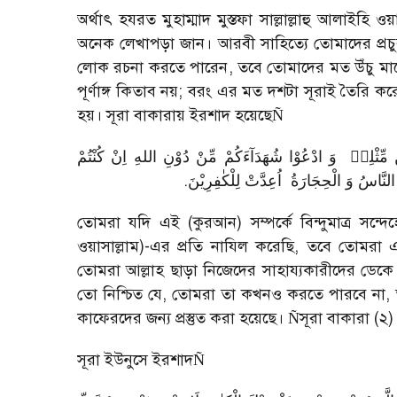
অর্থাৎ হযরত মুহাম্মাদ মুস্তফা সাল্লাল্লাহু আলাইহি
অনেক লেখাপড়া জান। আরবী সাহিত্যে তোমাদের প্র
লোক রচনা করতে পারেন
,
তবে তোমাদের মত উঁচু মা
পূর্ণাঙ্গ কিতাব নয়
;
বরং এর মত দশটা সূরাই তৈরি করে 
হয়। সূরা বাকারায় ইরশাদ হয়েছে
Ñ
ْ مِّثْلِهٖ
وَ ادْعُوْا شُهَدَآءَكُمْ مِّنْ دُوْنِ اللهِ اِنْ كُنْتُمْ
.
اُعِدَّتْ لِلْكٰفِرِیْنَ
َا النَّاسُ وَ الْحِجَارَةُ
তোমরা যদি এই (কুরআন) সম্পর্কে বিন্দুমাত্র সন্দে
ওয়াসাল্লাম)-এর প্রতি নাযিল করেছি
,
তবে তোমরা এ
তোমরা আল্লাহ ছাড়া নিজেদের সাহায্যকারীদের ড
তো নিশ্চিত যে
,
তোমরা তা কখনও করতে পারবে না
,
কাফেরদের জন্য প্রস্তুত করা হয়েছে।
সূরা বাকারা (২
Ñ
সূরা ইউনুসে ইরশাদ
Ñ