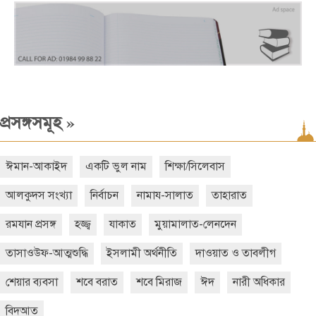
»
প্রসঙ্গসমূহ
ঈমান-আকাইদ
একটি ভুল নাম
শিক্ষা/সিলেবাস
আলকুদস সংখ্যা
নির্বাচন
নামায-সালাত
তাহারাত
রমযান প্রসঙ্গ
হজ্জ্ব
যাকাত
মুয়ামালাত-লেনদেন
তাসাওউফ-আত্মশুদ্ধি
ইসলামী অর্থনীতি
দাওয়াত ও তাবলীগ
শেয়ার ব্যবসা
শবে বরাত
শবে মিরাজ
ঈদ
নারী অধিকার
বিদআত