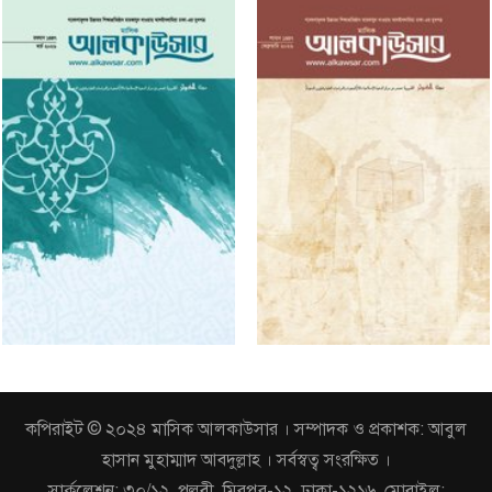
কপিরাইট © ২০২৪ মাসিক আলকাউসার । সম্পাদক ও প্রকাশক: আবুল
হাসান মুহাম্মাদ আবদুল্লাহ । সর্বস্বত্ব সংরক্ষিত ।
সার্কুলেশন: ৩০/১২, পল্লবী, মিরপুর-১২, ঢাকা-১২১৬, মোবাইল: