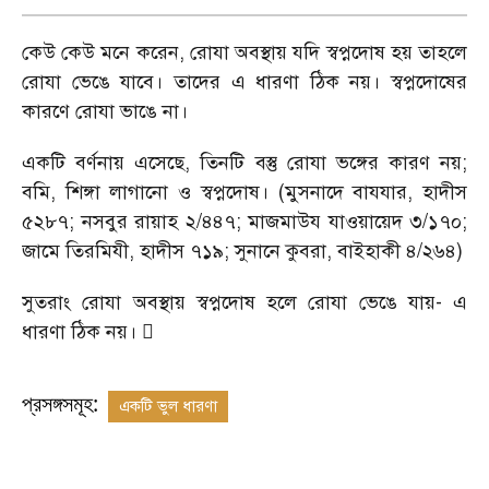
কেউ কেউ মনে করেন
,
রোযা অবস্থায় যদি স্বপ্নদোষ হয় তাহলে
রোযা ভেঙে যাবে। তাদের এ ধারণা ঠিক নয়। স্বপ্নদোষের
কারণে রোযা ভাঙে না।
একটি বর্ণনায় এসেছে
,
তিনটি বস্তু রোযা ভঙ্গের কারণ নয়
;
বমি
,
শিঙ্গা লাগানো ও স্বপ্নদোষ। (মুসনাদে বাযযার
,
হাদীস
৫২৮৭
;
নসবুর রায়াহ ২/৪৪৭
;
মাজমাউয যাওয়ায়েদ ৩/১৭০
;
জামে তিরমিযী
,
হাদীস ৭১৯
;
সুনানে কুবরা
,
বাইহাকী ৪/২৬৪)
সুতরাং রোযা অবস্থায় স্বপ্নদোষ হলে রোযা ভেঙে যায়
-
এ
ধারণা ঠিক নয়। 
প্রসঙ্গসমূহ:
একটি ভুল ধারণা