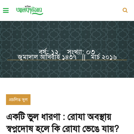
বর্ষ: ১২, সংখ্যা: ০৩
জুমাদাল আখিরাহ ১৪৩৭ || মার্চ ২০১৬
প্রচলিত ভুল
একটি ভুল ধারণা : রোযা অবস্থায়
স্বপ্নদোষ হলে কি রোযা ভেঙে যায়?