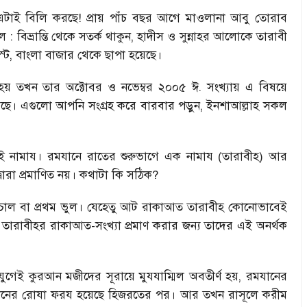
টাই বিলি করছে! প্রায় পাঁচ বছর আগে মাওলানা আবু তোরাব
: বিভ্রান্তি থেকে সতর্ক থাকুন, হাদীস ও সুন্নাহর আলোকে তারাবী
, বাংলা বাজার থেকে ছাপা হয়েছে।
য় তখন তার অক্টোবর ও নভেম্বর ২০০৫ ঈ. সংখ্যায় এ বিষয়ে
ত হয়েছে। এগুলো আপনি সংগ্রহ করে বারবার পড়ুন, ইনশাআল্লাহ সকল
একই নামায। রমযানে রাতের শুরুভাগে এক নামায (তারাবীহ) আর
ারা প্রমাণিত নয়। কথাটা কি সঠিক?
থম চাল বা প্রথম ভুল। যেহেতু আট রাকাআত তারাবীহ কোনোভাবেই
়ে তারাবীহর রাকাআত-সংখ্যা প্রমাণ করার জন্য তাদের এই অনর্থক
ুগেই কুরআন মজীদের সূরায়ে মুযযাম্মিল অবতীর্ণ হয়, রমযানের
যানের রোযা ফরয হয়েছে হিজরতের পর। আর তখন রাসূলে করীম