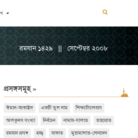
োগ
রমযান ১৪২৯ || সেপ্টেম্বর ২০০৮
»
প্রসঙ্গসমূহ
ঈমান-আকাইদ
একটি ভুল নাম
শিক্ষা/সিলেবাস
আলকুদস সংখ্যা
নির্বাচন
নামায-সালাত
তাহারাত
রমযান প্রসঙ্গ
হজ্জ্ব
যাকাত
মুয়ামালাত-লেনদেন