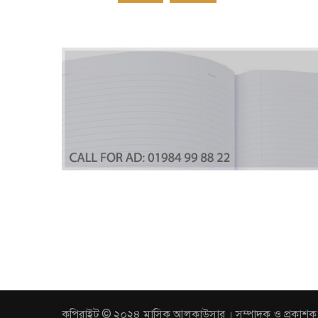
কপিরাইট © ২০২৪ মাসিক আলকাউসার । সম্পাদক ও প্রকাশক: আবুল 