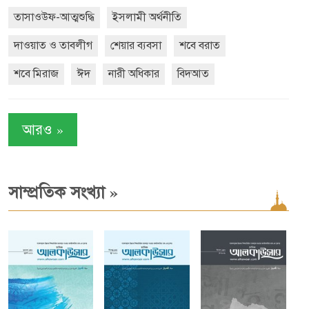
তাসাওউফ-আত্মশুদ্ধি
ইসলামী অর্থনীতি
দাওয়াত ও তাবলীগ
শেয়ার ব্যবসা
শবে বরাত
শবে মিরাজ
ঈদ
নারী অধিকার
বিদআত
»
আরও
»
সাম্প্রতিক সংখ্যা