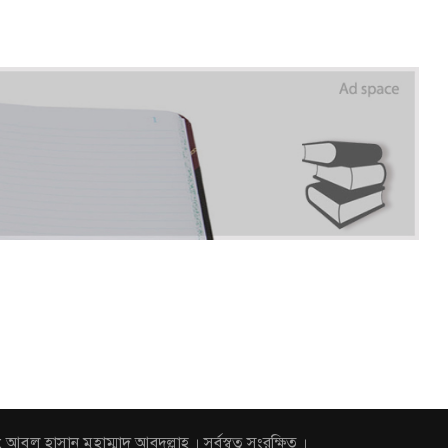
হাসান মুহাম্মাদ আবদুল্লাহ । সর্বস্বত্ব সংরক্ষিত ।