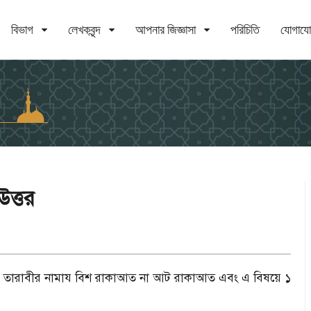
বিভাগ
লেখকবৃন্দ
আপনার জিজ্ঞাসা
পরিচিতি
যোগায
উত্তর
য়। তারাবীর নামায বিশ রাকাআত না আট রাকাআত এবং এ বিষয়ে ১