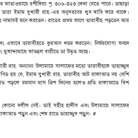
ীর ফাতাওয়ায়ে রশীদিয়া পৃ. ৩০৬-৩২৩ দেখা যেতে পারে। তাছাড়া
রা ইমাম বুখারী রাহ.-এর অনুসরণের খুব দাবি করে থাকে।
ন ভিন্ন নামাযই মনে করতেন। রাতের প্রথম ভাগে তারাবীহ পড়তেন আর
এবং এভাবে তারাবীহতে কুরআন খতম করতেন। নির্ভরযোগ্য সনদে
ং মুকাদ্দামায়ে ফাতহুল বারীতে তা উদ্ধৃত আছে।
রী রাহ. অন্যান্য উলামায়ে সালাফের মতো তারাবীহকে তাহাজ্জুদ
াণিত হয় যে, ইমাম বুখারী রাহ. তারাবীহ আট রাকাআত নয় বেশি
 পড়লে রমযান মাস ত্রিশ দিনের হলেও প্রতি রাকাআতে বিশ
ছনে কোনো দলীল নেই। তাই সহীহ হাদীস এবং উলামায়ে সালাফের
শ রাকাআত পড়ুন এবং শেষ রাতে তাহাজ্জুদ পড়ুন। #