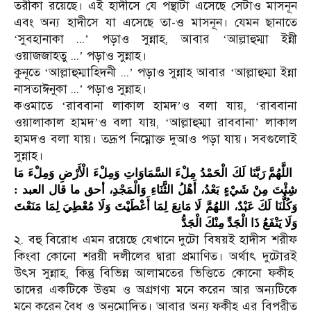
তরীকা রয়েছে। এই হাদীসে যে পন্থাটা এসেছে সেটাও মাসনূন
এবং অন্য হাদীসে যা এসেছে তা-ও মাসনূন। যেমন ছানাতে
সুবহানাকা ...
পড়াও সুন্নাহ, আবার
আল্লাহুম্মা ইন্নী
‘
’
‘
ওয়াজজাহতু ...
পড়াও সুন্নাহ।
’
কুনূতে
আল্লাহুম্মাহ্দিনী ...
পড়াও সুন্নাহ আবার
আল্লাহুম্মা ইন্না
‘
’
‘
নাসতাঈনুকা ...
পড়াও সুন্নাহ।
’
কওমাতে
রাববানা লাকাল হামদ
ও বলা যায়,
রাববানা
‘
’
‘
ওয়ালাকাল হামদ
ও বলা যায়,
আল্লাহুম্মা রাববানা
লাকাল
’
‘
’
হামদও বলা যায়। তদ্রূপ নিম্নোক্ত দুআও পড়া যায়। সবগুলোই
সুন্নাহ।
اللَّهُمَّ رَبَّنَا لَكَ الْحَمْدُ مِلْءَ السَّمَاوَاتِ وَمِلْءَ الْأَرْضِ وَمِلْءَ مَا
شِئْتَ مِنْ شَيْءٍ بَعْدُ، أَهْلُ الثَّنَاءِ وَالْمَجْدِ، أحق ما قال العبد :
وَكُلُّنَا لَكَ عَبْدٌ، اللهُمَّ لَا مَانِعَ لِمَا أَعْطَيْتَ وَلَا مُعْطِيَ لِمَا مَنَعْتَ
وَلَا يَنْفَعُ ذَا الْجَدِّ مِنْكَ الْجَدُّ
২. বহু বিরোধ এমন রয়েছে যেখানে দুটো বিষয়ই হাদীস শরীফ
কিংবা কোনো শরয়ী দলীলের দ্বারা প্রমাণিত। অর্থাৎ দুটোরই
উৎস সুন্নাহ, কিন্তু বিভিন্ন আলামতের ভিত্তিতে কোনো ফকীহ
তাদের একটিকে উত্তম ও অগ্রগণ্য মনে করেন আর অন্যটিকে
মনে করেন বৈধ ও অনুমোদিত। আবার অন্য ফকীহ এর বিপরীত