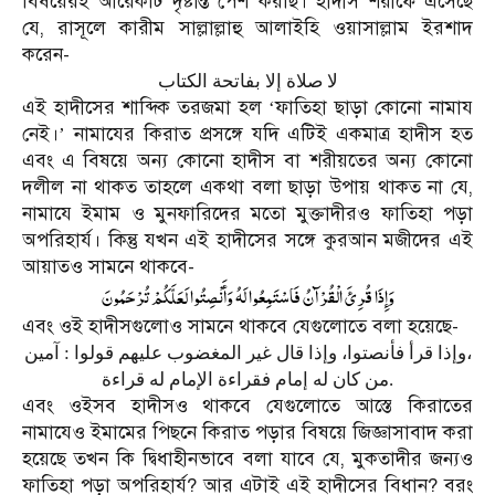
বিষয়েরই আরেকটি দৃষ্টান্ত পেশ করছি। হাদীস শরীফে এসেছে
যে, রাসূলে কারীম সাল্লাল্লাহু আলাইহি ওয়াসাল্লাম ইরশাদ
করেন-
لا صلاة إلا بفاتحة الكتاب
এই হাদীসের শাব্দিক তরজমা হল
ফাতিহা ছাড়া কোনো নামায
‘
নেই।
নামাযের কিরাত প্রসঙ্গে যদি এটিই একমাত্র হাদীস হত
’
এবং এ বিষয়ে অন্য কোনো হাদীস বা শরীয়তের অন্য কোনো
দলীল না থাকত তাহলে একথা বলা ছাড়া উপায় থাকত না যে,
নামাযে ইমাম ও মুনফারিদের মতো মুক্তাদীরও ফাতিহা পড়া
অপরিহার্য। কিন্তু যখন এই হাদীসের সঙ্গে কুরআন মজীদের এই
আয়াতও সামনে থাকবে-
وَإِذَا قُرِئَ الْقُرْآنُ فَاسْتَمِعُوا لَهُ وَأَنْصِتُوا لَعَلَّكُمْ تُرْحَمُونَ
এবং ওই হাদীসগুলোও সামনে থাকবে যেগুলোতে বলা হয়েছে-
وإذا قرأ فأنصتوا، وإذا قال غير المغضوب عليهم قولوا : آمين،
من كان له إمام فقراءة الإمام له قراءة.
এবং ওইসব হাদীসও থাকবে যেগুলোতে আস্তে কিরাতের
নামাযেও ইমামের পিছনে কিরাত পড়ার বিষয়ে জিজ্ঞাসাবাদ করা
হয়েছে তখন কি দ্বিধাহীনভাবে বলা যাবে যে, মুকতাদীর জন্যও
ফাতিহা পড়া অপরিহার্য? আর এটাই এই হাদীসের বিধান? বরং