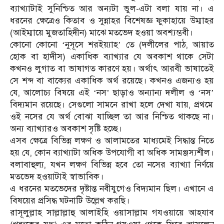
ব্যাখ্যাটাই সুনিশ্চিত আর অন্যটা ভুল-এটা বলা যায় না। এ
ধরনের ক্ষেত্রেও কিতাব ও সুন্নাহর বিশেষজ্ঞ ফুকাহায়ে উম্মাহর
(আইম্মায়ে মুজতাহিদীন) মাঝে মতভেদ হওয়া অবশ্যম্ভবী।
কোনো কোনো
নুসূসে শরইয়্যাহ
তে (দলীলের পাঠ, আয়াত
‘
’
হোক বা হাদীস) একাধিক ব্যাখ্যার যে অবকাশ থাকে সেটা
কখনও লুগাত বা ভাষাগত কারণে হয়। অর্থাৎ আরবী ভাষাতেই
সে শব্দ বা বাক্যের একাধিক অর্থ রয়েছে। কখনও এজন্যও হয়
যে, আলোচ্য বিষয়ে এই
নস
ছাড়াও অন্যান্য দলীল ও
নস
‘
’
‘
’
বিদ্যমান রয়েছে। সেগুলো সামনে রাখা হলে দেখা যায়, প্রথমে
ওই নসের যে অর্থ বোঝা যাচ্ছিল তা আর নিশ্চিত থাকছে না।
অন্য ব্যাখ্যারও অবকাশ সৃষ্টি হচ্ছে।
এসব ক্ষেত্রে বিভিন্ন লক্ষণ ও আলামতের মাধ্যমেই সিদ্ধান্ত নিতে
হয় যে, কোন ব্যাখ্যাটা অধিক উপযোগী বা অধিক সামঞ্জস্যশীল।
বলাবাহুল্য, যখন লক্ষণ বিভিন্ন হবে তো নসের ব্যাখ্যা নির্ণয়ে
মতভেদ হওয়াটাই স্বাভাবিক।
এ ধরনের মতভেদের দৃষ্টান্ত নবীযুগেও বিদ্যমান ছিল। এখানে এ
বিষয়ের প্রসিদ্ধ ঘটনাটি উল্লেখ করছি।
রাসূলুল্লাহ সাল্লাল্লাহু আলাইহি ওয়াসাল্লাম গযওয়ায়ে আহযাব