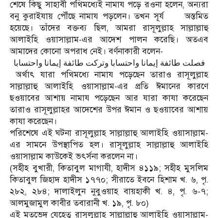
শেষে কিছু সাহাবী পথিমধ্যেই নামায পড়ে রওনা হলেন, অন্যরা
বনু কুরাইযায় পৌঁছে নামায পড়লেন। তখন সূর্য
অস্তমিত
হয়েছে। তাঁদের বক্তব্য ছিল, আমরা রাসূলুল্লাহ সাল্লাল্লাহু
আলাইহি ওয়াসাল্লাম-এর আদেশ পালন করেছি। অতএব
আমাদের কোনো অপরাধ নেই। বর্ণনাকারী বলেন-
فصلت طائفة إيمانا واحتسابا وتركت طائفة إيمانا واحتسابا
অর্থাৎ যারা পথিমধ্যে নামায পড়েছেন তারাও রাসূলুল্লাহ
সাল্লাল্লাহু আলাইহি ওয়াসাল্লাম-এর প্রতি ঈমানের কারণে
ছওয়াবের আশায় নামায পড়েছেন আর যারা কাযা করেছেন
তারাও রাসূলুল্লাহর আদেশের উপর ঈমান ও ছওয়াবের আশায়
কাযা করেছেন।
পরিশেষে এই ঘটনা রাসূলুল্লাহ সাল্লাল্লাহু আলাইহি ওয়াসাল্লাম-
এর সামনে উপস্থাপিত হল। রাসূলুল্লাহ সাল্লাল্লাহু আলাইহি
ওয়াসাল্লাম কাউকেই ভৎর্সনা করলেন না।
(সহীহ বুখারী, কিতাবুল মাগাযী, হাদীস ৪১১৯; সহীহ মুসলিম
কিতাবুল জিহাদ হাদীস ১৭৭০; সীরাতে ইবনে হিশাম খ. ৬, পৃ.
২৮২, ২৮৪; দালাইলুন নুবুওয়াহ বায়হাকী খ. ৪, পৃ. ৬-৭;
আলমুজামুল কাবীর তবারানী খ. ১৯, পৃ. ৮০)
এই মতভেদ যেহেতু রাসূলুল্লাহ সাল্লাল্লাহু আলাইহি ওয়াসাল্লাম-