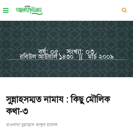
বর্ষ: ০৫, সংখ্যা: ০৩
রবিউল আউয়াল ১৪৩০ || মার্চ ২০০৯
সু্ন্নাহসম্মত নামায : কিছু মৌলিক
কথা-৩
মাওলানা মুহাম্মাদ আব্দুল মালেক