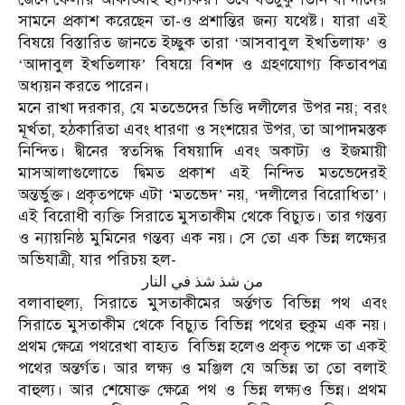
সামনে প্রকাশ করেছেন তা-ও প্রশান্তির জন্য যথেষ্ট। যারা এই
বিষয়ে বিস্তারিত জানতে ইচ্ছুক তারা
আসবাবুল ইখতিলাফ
ও
‘
’
আদাবুল ইখতিলাফ
বিষয়ে বিশদ ও গ্রহণযোগ্য কিতাবপত্র
‘
’
অধ্যয়ন করতে পারেন।
মনে রাখা দরকার, যে মতভেদের ভিত্তি দলীলের উপর নয়; বরং
মূর্খতা, হঠকারিতা এবং ধারণা ও সংশয়ের উপর, তা আপাদমস্তক
নিন্দিত। দ্বীনের স্বতসিদ্ধ বিষয়াদি এবং অকাট্য ও ইজমায়ী
মাসআলাগুলোতে দ্বিমত প্রকাশ এই নিন্দিত মতভেদেরই
অন্তর্ভুক্ত। প্রকৃতপক্ষে এটা
মতভেদ
নয়,
দলীলের বিরোধিতা
।
‘
’
‘
’
এই বিরোধী ব্যক্তি সিরাতে মুসতাকীম থেকে বিচ্যুত। তার গন্তব্য
ও ন্যায়নিষ্ঠ মুমিনের গন্তব্য এক নয়। সে তো এক ভিন্ন লক্ষ্যের
অভিযাত্রী, যার পরিচয় হল-
من شذ شذ في النار
বলাবাহুল্য, সিরাতে মুসতাকীমের অর্ন্তগত বিভিন্ন পথ এবং
সিরাতে মুসতাকীম থেকে বিচ্যুত বিভিন্ন পথের হুকুম এক নয়।
প্রথম ক্ষেত্রে পথরেখা বাহ্যত
বিভিন্ন হলেও প্রকৃত পক্ষে তা একই
পথের অন্তর্গত। আর লক্ষ্য ও মঞ্জিল যে অভিন্ন তা তো বলাই
বাহুল্য। আর শেষোক্ত ক্ষেত্রে পথ ও ভিন্ন লক্ষ্যও ভিন্ন। প্রথম