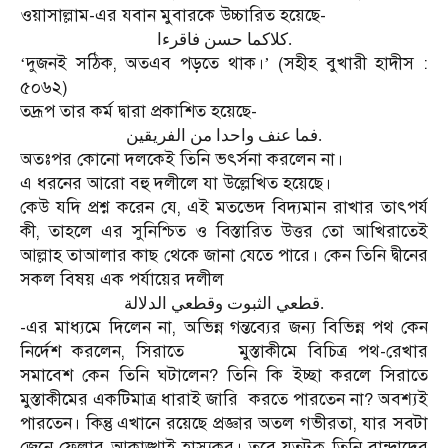
ওয়াসাল্লাম-এর যবান মুবারকে উচ্চারিত হয়েছে-
كلاكما حسن فاقرءا.
দুজনই সঠিক, অতএব পড়তে থাক।
(সহীহ বুখারী হাদীস :
‘
’
৫০৬২)
তদ্রূপ তার কর্ম দ্বারা প্রকাশিত হয়েছে-
فما عنف واحدا من الفريقين.
অতঃপর কোনো দলকেই তিনি ভৎর্সনা করলেন না।
এ ধরনের আরো বহু দলীলে যা উল্লেখিত হয়েছে।
কেউ যদি প্রশ্ন করেন যে, এই মতভেদ বিদ্যমান রাখার তাৎপর্য
কী, তাহলে এর সুনিশ্চিত ও বিস্তারিত উত্তর তো আখিরাতেই
আল্লাহ তাআলার কাছ থেকে জানা যেতে পারে। কেন তিনি দ্বীনের
সকল বিষয় এক পর্যায়ের দলীল
قطعي الثبوت وقطعي الدلالة.
-এর মাধ্যমে দিলেন না, অভিন্ন গন্তব্যের জন্য বিভিন্ন পথ কেন
নির্দেশ করলেন, সিরাতে
মুস্তাকীমে বিচিত্র পথ-রেখার
সমাবেশ কেন তিনি ঘটালেন? তিনি কি ইচ্ছা করলে সিরাতে
মুস্তাকীমের একটিমাত্র ধারাই জারি
করতে পারতেন না? অবশ্যই
পারতেন। কিন্তু এখানে রয়েছে প্রজ্ঞার অতল গভীরতা, যার সবটা
জেনে ফেলার আকাঙ্খাই হাস্যকর। তবে যতটুকু তিনি বান্দাদের