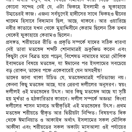
কোনো সন্দেহ নেই যে, এটা ফিকহে ইসলামী ও ফুকাহায়ে
উম্মতেরই কাজ। এজন্য সর্বযুগেই হাদীসের সাথে ফিকহও দ্বীনের
খাদেম হিসাবে বিদ্যমান ছিল, আছে, থাকবে। আর ওয়ারিছে
নবীর কাতারে যখন থেকে মুহাদ্দিসীনে কেরাম ছিলেন ঠিক তখন
থেকেই ফুকাহায়ে কেরামও ছিলেন।
প্রসঙ্গত, শরীয়তের রীতি ও প্রকৃতি সম্পর্কে যাদের সঠিক ধারণা
নেই তারা মতভেদ শব্দটি শোনামাত্রই ভ্রূকুঞ্চিত করেন এবং
কিছুটা যেন বিব্রত হয়ে পড়েন, বিশেষত নামাযের মতো মৌলিক
ইবাদতের বিষয়ে মতভেদ, যা ঈমানের পর ইসলামের সবচেয়ে
বড় রোকন, তাদের পক্ষে একেবারেই যেন অসহনীয়!
তাদের জানা থাকা উচিত যে, মতভেদমাত্রই পরিত্যাজ্য নয়।
কেননা কিছু মতভেদ আছে, যার প্রেরণা দলীলের অনুসরণ। স্বয়ং
দলীলই ওই মতভেদের উৎস। আর কিছু মতভেদ আছে যা সৃষ্টি
হয় মূর্খতা ও হঠকারিতার কারণে। দলীল সম্পর্কে অজ্ঞতা
কিংবা
দলীলের শাসন মানতে অস্বীকৃতিই এই মতভেদের উৎস। প্রথম
মতভেদ শরীয়তে স্বীকৃত আর দ্বিতীয়টা নিন্দিত। বিষয়গত দিক
থেকে ঈমানিয়াত ও আকাইদ অর্থাৎ ইসলামের সকল মৌলিক
আকীদা এবং শরীয়তের সকল অকাট্য মাসআলা ওই পর্যায়ের