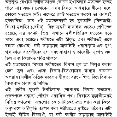
অন্তর্ভুক্ত যেখানে দলীলভিত্তিক কোনো ইখতিলাফ-মতভেদ হতেই
পারে না। এজন্য দেখবেন, এসব বিষয়ে আইম্মায়ে দ্বীনের মধ্যে
কোনো মতভেদ নেই। এক্ষেত্রে কেউ মতভেদ করলে তা অবশ্যই
হঠকারিতা। আর ওই মতভেদকারী হয় মুবতাদি (বিদআতী)
কিংবা মুলহিদ (বেদ্বীন)। কিন্তু ফুরূয়ী মাসাইল, এতেও শ্রেণীভেদ
রয়েছে, এর ধরনটা ভিন্ন। এখানে দলীলভিত্তিক মতভেদ হতে
পারে এবং হয়েছে। শরীয়তে এটা স্বীকৃত এবং শরীয়তই একে
বহাল রেখেছে। নবী সাল্লাল্লাহু আলাইহি ওয়াসাল্লাম-এর যুগ,
খুলাফায়ে রাশেদীনের যুগ এবং সাহাবা ও তাবেয়ীন যুগেও এটা
ছিল এবং কিয়ামত পর্যন্ত থাকবে।
এই মতভেদের বিষয়ে শরীয়তের বিধান হল তা বিলুপ্ত করার
চেষ্টা ভুল এবং একে বিবাদ-বিসংবাদের মাধ্যম বানানো
অপরাধ। দলীলভিত্তিক মতভেদ স্বীকৃত; বরং নন্দিত, কিন্তু বিবাদ-
বিসংবাদ হারাম ও নিষিদ্ধ।
এই শ্রেণীর ফুরূয়ী ইখতিলাফ (শাখাগত বিষয়ে মতভেদ)
প্রকৃতপক্ষে গন্তব্যে পৌঁছার একাধিক পথ। সিরাতে মুস্তাকীমেরই
বিভিন্ন পথরেখা। এগুলোর কোনোটাকেই প্রত্যাখ্যান করা কিংবা
অনুসরণে অস্বীকৃতি জ্ঞাপন করা শরীয়তের দৃষ্টিতে অবৈধ। এটা
ইলাহী নীতির বিরোধী, যা নবী কারীম সাল্লাল্লাহু আলাইহি