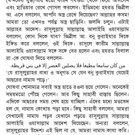
(খন্দকের যুদ্ধ)-এর মতো কঠিন গযওয়া থেকে ফিরে আসলেন
এবং হাতিয়ার রেখে গোসল করলেন। ইতিমধ্যে হযরত জিব্রীল
আ. এসে বললেন, আপনি অস্ত্র রেখে দিয়েছেন? আল্লাহর কসম!
আমরা তো এখনও পর্যন্ত অস্ত্র ছাড়িনি। জলদি চলুন। এটাই
আল্লাহর আদেশ। রাসূলুল্লাহ সাল্লাল্লাহু আলাইহি ওয়াসাল্লাম
বললেন, কোন দিকে যাব? জিব্রীল আ. বনু কুরাইযার দিকে
ইঙ্গিত করে বললেন, ওই দিকে। রাসূলে কারীম সাল্লাল্লাহু
আলাইহি ওয়াসাল্লাম সঙ্গে সঙ্গে বের হলেন এবং হযরত বিলাল
রা.-কে ঘোষণা দিতে বললেন-
من كان سامعا مطيعا فلا يصلين العصر إلا في بني قريظة.
যে রাসূলুল্লাহর বাধ্য ও অনুগত সে যেন বনু কুরাইযায় যেয়েই
‘
আছরের নামায পড়ে।
’
ঘোষণা শোনামাত্র সবাই অস্ত্র হাতে রওনা হয়ে গেলেন। অনেকেই
সময়মতো পৌঁছে গেলেন। আর কিছু সাহাবী রাস্তায় ছিলেন।
এদিকে আছরের সময় শেষ হয়ে যাচ্ছিল। এঁদের মধ্যে মতভেদ
হল যে, নামায কোথায় পড়া হবে। কিছু সাহাবী বললেন, আমরা
সেখানেই নামায পড়ব যেখানে পড়তে রাসূলুল্লাহ সাল্লাল্লাহু
আলাইহি ওয়াসাল্লাম আদেশ দিয়েছেন। অন্যরা বললেন,
রাসূলুল্লাহর উদ্দেশ্য এই ছিল না যে, আমরা নামায কাযা করি।