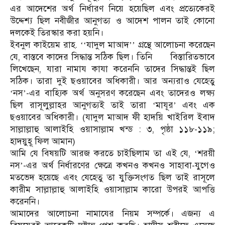
এর আদেশের অর্থ নির্ধারণ নিয়ে হয়েছিল এবং প্রত্যেকেরই
উদ্দেশ্য ছিল নবীজীর আনুগত্য ও আদেশ পালন তাই কোনো
দলকেই তিরস্কার করা হয়নি।
ইবনুল কাইয়েম রাহ.
যাদুল মাআদ
গ্রন্থে আলোচনা করেছেন
‘‘
’’
যে, বাস্তবে কাদের সিদ্ধান্ত সঠিক ছিল। তিনি
বিস্তারিতভাবে
লিখেছেন, যারা নামায কাযা করেননি তাদের সিদ্ধান্তই ছিল
সঠিক। তারা দুই ছওয়াবের অধিকারী। আর অন্যরাও যেহেতু
নস
-এর বাহ্যিক অর্থ অনুসরণ করেছেন এবং তাদেরও লক্ষ্য
‘
’
ছিল রাসূলুল্লাহর আনুগত্যই তাই তারা
মাযূর
এবং এক
‘
’
ছওয়াবের অধিকারী। (যাদুল মাআদ ফী হাদয়ি খাইরিল ইবাদ
সাল্লাল্লাহু আলাইহি ওয়াসাল্লাম খন্ড : ৩, পৃষ্ঠা ১১৮-১১৯;
হাদয়ুহূ ফিল আমান)
আমি যে বিষয়টি আরজ করতে চাইছিলাম তা এই যে,
শরয়ী
‘
নস
-এর অর্থ নির্ধারণের ক্ষেত্রে কখনও কখনও সাহাবা-যুগেও
’
মতভেদ হয়েছে এবং যেহেতু তা যুক্তিসংগত ছিল তাই রাসূলে
কারীম সাল্লাল্লাহু আলাইহি ওয়াসাল্লাম কারো উপরই আপত্তি
করেননি।
আমাদের আলোচনা নামাযের নিয়ম সম্পর্কে। এজন্য এ