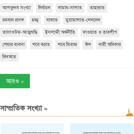
আলকুদস সংখ্যা
নির্বাচন
নামায-সালাত
তাহারাত
রমযান প্রসঙ্গ
হজ্জ্ব
যাকাত
মুয়ামালাত-লেনদেন
তাসাওউফ-আত্মশুদ্ধি
ইসলামী অর্থনীতি
দাওয়াত ও তাবলীগ
শেয়ার ব্যবসা
শবে বরাত
শবে মিরাজ
ঈদ
নারী অধিকার
বিদআত
»
আরও
»
সাম্প্রতিক সংখ্যা