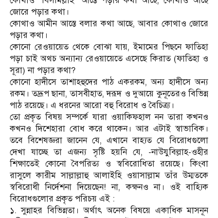
কোথাও
বিসমিল্লাহ
আস্তে পড়ার কথা আছে, কোথাও আছে
‘
’
জোরে পড়ার কথা।
কোথাও আমীন আস্তে বলার কথা আছে, আবার কোথাও জোরে
পড়ার কথা।
কোনো রেওয়ায়েত থেকে বোঝা যায়, ইমামের পিছনে ফাতিহা
পড়া চাই অথচ অন্যান্য রেওয়ায়েতে এসেছে কিরাত (ফাতিহা ও
সূরা) না পড়ার কথা?
কোনো হাদীসে তাশাহহুদের পাঠ একরকম, অন্য হাদীসে অন্য
রকম। তদ্রূপ ছানা, তাসবীহাত, দরূদ ও দুআয়ে কুনূতেরও বিভিন্ন
পাঠ রয়েছে। এ ধরনের আরো বহু বিরোধ ও বৈচিত্র্য।
তো প্রকৃত বিষয় সম্পর্কে যারা ওয়াকিফহাল নন তারা কখনও
কখনও দিশেহারা বোধ করে থাকেন। আর এটাই স্বাভাবিক।
তবে বিশেষজ্ঞরা জানেন যে, এখানে বাহ্যত যে বিরোধগুলো
দেখা যাচ্ছে তা এজন্য সৃষ্টি হয়নি যে, -নাউযুবিল্লাহ-ওহীর
শিক্ষাতেই কোনো বৈপরিত্য ও স্ববিরোধিতা রয়েছে। কিংবা
রাসুলে কারীম সাল্লাল্লাহু আলাইহি ওয়াসাল্লাম তাঁর উম্মতকে
স্ববিরোধী নির্দেশনা দিয়েছেন! না, কক্ষনও না। ওই বাহ্যিক
বিরোধগুলোর প্রকৃত পরিচয় এই :
১. সুন্নাহর বিভিন্নতা। অর্থাৎ অনেক বিষয়ে একাধিক মাসনূন