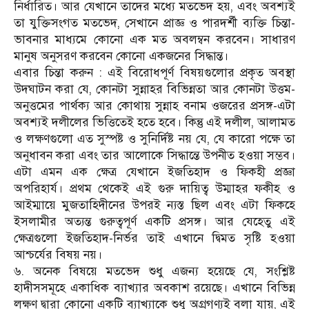
নির্ধারিত। আর যেখানে তাদের মধ্যে মতভেদ হয়, এবং অবশ্যই
তা যুক্তিসংগত মতভেদ, সেখানে প্রাজ্ঞ ও পারদর্শী ব্যক্তি চিন্তা-
ভাবনার মাধ্যমে কোনো এক মত অবলম্বন করবেন। সাধারণ
মানুষ অনুসরণ করবেন কোনো একজনের সিদ্ধান্ত।
এবার চিন্তা করুন : এই বিরোধপূর্ণ বিষয়গুলোর প্রকৃত অবস্থা
উদঘাটন করা যে, কোনটা সুন্নাহর বিভিন্নতা আর কোনটা উত্তম-
অনুত্তমের পার্থক্য আর কোথায় সুন্নাহ বনাম ওজরের প্রসঙ্গ-এটা
অবশ্যই দলীলের ভিত্তিতেই হতে হবে। কিন্তু এই দলীল, আলামত
ও লক্ষণগুলো এত সুস্পষ্ট ও সুনির্দিষ্ট নয় যে, যে কারো পক্ষে তা
অনুধাবন করা এবং তার আলোকে সিদ্ধান্তে উপনীত হওয়া সম্ভব।
এটা এমন এক ক্ষেত্র যেখানে ইজতিহাদ ও ফিকহী প্রজ্ঞা
অপরিহার্য। প্রথম থেকেই এই গুরু দায়িত্ব উম্মাহর ফকীহ ও
আইম্মায়ে মুজতাহিদীনের উপরই ন্যস্ত ছিল এবং এটা ফিকহে
ইসলামীর অত্যন্ত গুরুত্বপূর্ণ একটি প্রসঙ্গ। আর যেহেতু এই
ক্ষেত্রগুলো ইজতিহাদ-নির্ভর তাই এখানে দ্বিমত সৃষ্টি হওয়া
আশ্চর্যের বিষয় নয়।
৬. অনেক বিষয়ে মতভেদ শুধু এজন্য হয়েছে যে, সংশ্লিষ্ট
হাদীসসমূহে একাধিক ব্যাখ্যার অবকাশ রয়েছে। এখানে বিভিন্ন
লক্ষণ দ্বারা কোনো একটি ব্যাখ্যাকে শুধু অগ্রগণ্যই বলা যায়, এই