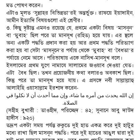
মত পোষণ করেন।
এটাও মূলত
সুন্নাহর বিভিন্নতা
রই অন্তর্ভুক্ত। রাফয়ে ইয়াদাইন,
‘
’
আমীন ইত্যাদি বিষয়গুলো এই শ্রেণীর।
৩. কিছু দৃষ্টান্ত এমনও রয়েছে যে, প্রথমে একটা বিষয়
মাসনূন
‘
’
বা
মুবাহ
ছিল পরে তা মানসূখ (রহিত) হয়ে যায়। এর স্থলে
‘
’
অন্য একটি পদ্ধতি প্রদান করা হয় আর প্রথম পদ্ধতি পরিত্যাগ
করা হয় বা সেটা
মাসনূনে
র পর্যায় থেকে
মুবাহ
বা
বৈধতা
র
‘
’
‘
’
‘
’
পর্যায়ে নেমে আসে। পরিভাষায় একে নাসিখ-মানসূখ বলে।
ইসলামের প্রথম যুগে নামাযে সালামের জওয়াব দেওয়া যেত।
এটা
বৈধ ছিল। তখন প্রয়োজনীয় কথা বলারও অবকাশ ছিল।
কিন্তু পরে তা মানসূখ হয়ে যায়। এ প্রসঙ্গে নবী সাল্লাল্লাহু
আলাইহি ওয়াসাল্লাম ইরশাদ করেন-
إن الله يحدث من أمره ما شاء، وإن مما أحدث أن لا نكلوا في
الصلاة.
(সহীহ বুখারী : তাওহীদ, পরিচ্ছেদ : ৪২; সুনানে আবু দাউদ
হাদীস : ৯২০)
তদ্রূপ একটা সময় পর্যন্ত রুকুতে দুই হাত একত্র করে দুই হাটুর
মধ্যে রাখা ছিল মাসনূন পদ্ধতি। পরে দুই হাতের আঙুল দ্বারা দুই