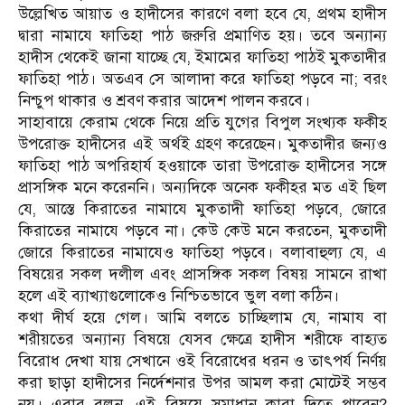
উল্লেখিত আয়াত ও হাদীসের কারণে বলা হবে যে, প্রথম হাদীস
দ্বারা নামাযে ফাতিহা পাঠ জরুরি প্রমাণিত হয়। তবে অন্যান্য
হাদীস থেকেই জানা যাচ্ছে যে, ইমামের ফাতিহা পাঠই মুকতাদীর
ফাতিহা পাঠ। অতএব সে আলাদা করে ফাতিহা পড়বে না; বরং
নিশ্চুপ থাকার ও শ্রবণ করার আদেশ পালন করবে।
সাহাবায়ে কেরাম থেকে নিয়ে প্রতি যুগের বিপুল সংখ্যক ফকীহ
উপরোক্ত হাদীসের এই অর্থই গ্রহণ করেছেন। মুকতাদীর জন্যও
ফাতিহা পাঠ অপরিহার্য হওয়াকে তারা উপরোক্ত হাদীসের সঙ্গে
প্রাসঙ্গিক মনে করেননি। অন্যদিকে অনেক ফকীহর মত এই ছিল
যে, আস্তে কিরাতের নামাযে মুকতাদী ফাতিহা পড়বে, জোরে
কিরাতের নামাযে পড়বে না। কেউ কেউ মনে করতেন, মুকতাদী
জোরে কিরাতের নামাযেও ফাতিহা পড়বে। বলাবাহুল্য যে, এ
বিষয়ের সকল দলীল এবং প্রাসঙ্গিক সকল বিষয় সামনে রাখা
হলে এই ব্যাখ্যাগুলোকেও নিশ্চিতভাবে ভুল বলা কঠিন।
কথা দীর্ঘ হয়ে গেল। আমি বলতে চাচ্ছিলাম যে, নামায বা
শরীয়তের অন্যান্য বিষয়ে যেসব ক্ষেত্রে হাদীস শরীফে বাহ্যত
বিরোধ দেখা যায় সেখানে ওই বিরোধের ধরন ও তাৎপর্য নির্ণয়
করা ছাড়া হাদীসের নির্দেশনার উপর আমল করা মোটেই সম্ভব
নয়। এবার বলুন, এই বিষয়ে সমাধান কারা দিতে পারেন?