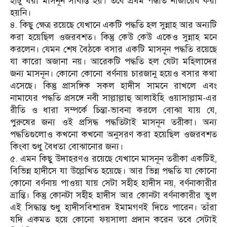
হাটু ধরা মাসনূন সাব্যস্ত হয়। তবে প্রথম পদ্ধতি নাজায়েয করা
হয়নি।
৪. কিছু ক্ষেত্র রয়েছে যেখানে একটি পদ্ধতি হল সুন্নাহ আর অন্যটি
করা হয়েছিল ওজরবশত। কিন্তু কেউ কেউ একেও সুন্নাহ মনে
করলেন। যেমন শেষ বৈঠকে বসার একটি মাসনূন পদ্ধতি রয়েছে
যা কারো অজানা নয়। আরেকটি পদ্ধতি হল যেটা মহিলাদের
জন্য মাসনূন। কোনো কোনো বর্ণনায় চারজানু হয়েও বসার কথা
এসেছে। কিন্তু প্রাসঙ্গিক সকল হাদীস সামনে রাখলে এবং
নামাযের পদ্ধতি প্রসঙ্গে নবী সাল্লাল্লাহু আলাইহি ওয়াসাল্লাম-এর
রীতি ও ধারা সম্পর্কে চিন্তা-ভাবনা করলে বোঝা যায় যে,
পুরুষের জন্য ওই প্রসিদ্ধ পদ্ধতিটাই মাসনূন তরীকা। অন্য
পদ্ধতিগুলোও কখনো কখনো অনুসরণ করা হয়েছিল ওজরবশত
কিংবা শুধু বৈধতা বোঝানোর জন্য।
৫. এমন কিছু উদাহরণও রয়েছে যেখানে মাসনূন তরীকা একটিই,
বিভিন্ন হাদীসে যা উল্লেখিত হয়েছে। আর ভিন্ন পদ্ধতি যা কোনো
কোনো বর্ণনায় পাওয়া যায় সেটা সহীহ হাদীস নয়, বর্ণনাকারীর
ভ্রান্তি। কিন্তু কোনটা সহীহ হাদীস আর কোনটা বর্ণনাকারীর ভুল
এই সিদ্ধান্ত শুধু হাদীসবিশারদ ইমামগণই দিতে পারেন। তাঁরা
যদি একমত হয়ে কোনো ফয়সালা প্রদান করেন তবে সেটাই