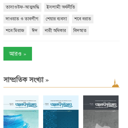
তাসাওউফ-আত্মশুদ্ধি
ইসলামী অর্থনীতি
দাওয়াত ও তাবলীগ
শেয়ার ব্যবসা
শবে বরাত
শবে মিরাজ
ঈদ
নারী অধিকার
বিদআত
»
আরও
»
সাম্প্রতিক সংখ্যা