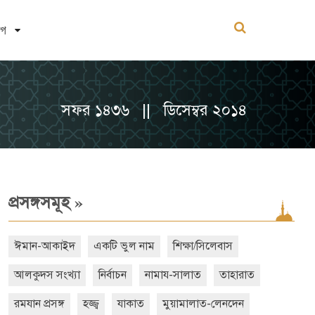
োগ
সফর ১৪৩৬ || ডিসেম্বর ২০১৪
»
প্রসঙ্গসমূহ
ঈমান-আকাইদ
একটি ভুল নাম
শিক্ষা/সিলেবাস
আলকুদস সংখ্যা
নির্বাচন
নামায-সালাত
তাহারাত
রমযান প্রসঙ্গ
হজ্জ্ব
যাকাত
মুয়ামালাত-লেনদেন