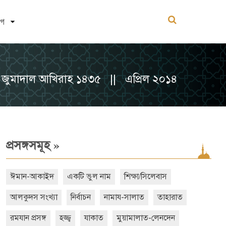
োগ
জুমাদাল আখিরাহ ১৪৩৫ || এপ্রিল ২০১৪
»
প্রসঙ্গসমূহ
ঈমান-আকাইদ
একটি ভুল নাম
শিক্ষা/সিলেবাস
আলকুদস সংখ্যা
নির্বাচন
নামায-সালাত
তাহারাত
রমযান প্রসঙ্গ
হজ্জ্ব
যাকাত
মুয়ামালাত-লেনদেন