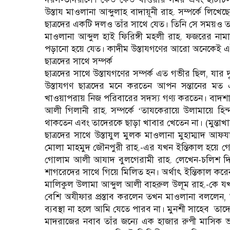
উস্তায মাওলানা আব্দুলাহ বাদায়ূনী রাহ. সম্পর্কে ল
ছাত্রদের একটি দলও তাঁর সাথে যেত। তিনি সে সময়ও তা
মাওলানা আব্দুল হাই ফিরিঙ্গী মহলী রাহ. ফজরের ন
পড়ানো হয়ে যেত। কাদীম উস্তাযগণের আরো অনেকেই 
ছাত্রদের সাথে সম্পর্ক
ছাত্রদের সাথে উস্তাযগণের সম্পর্ক এত গভীর ছিল, যার দৃষ্ট
উস্তাযগণ ছাত্রদের মনে করতেন আপন সন্তানের মত 
খাওয়াপরায় নিজ পরিবারের সদস্য গণ্য করতেন। বাদশ
আলী গিলানী রাহ. সম্পর্কে
তাযকেরায়ে উলামায়ে হিন্
‘
থাকতেন এবং তাদেরকে ছাড়া খাবার খেতেন না। (মুন্তাখা
ছাত্রদের সাথে উস্তাযুল মুলক মাওলানা মুহাম্মাদ আফয
মোলা মাহমুদ জৌনপুরী রাহ.-এর যখন ইন্তিকাল হয়ে
গোলাম আলী আযাদ বুলগেরামী রাহ. লেখেন-চলিশ দিন 
শাগরেদের সাথে গিয়ে মিলিত হন। অর্থাৎ ইন্তিকাল কর
মালিকুল উলামা আব্দুল আলী বাহরুল উলূম রাহ.-কে যখ
বেশি অযীফার প্রস্তাব করলেন তখন মাওলানা বললে
ব্যবস্থা না হলে আমি যেতে পারব না। মুনশী সাহেব
তাদে
মাদরাজের নবাব তাঁর জন্যে এক হাজার রুপী মাসিক ভা