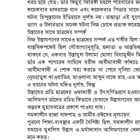
খরচ হয়ে যেত। তার কিছুই ফিরিঙ্গী মহলে পরিবারের জন
কয়েকবার মাদরাজে যান এবং কয়েকবার পিতার সাথে এ
ঘটনা হিন্দুস্তানের ইতিহাসে দুর্লভ নয়। তাছাড়া এই
ত্যাগ ও উদারতার অনেক ঘটনা নিজ চোখে প্রত্যক্ষ করেছ
উস্তাযের সাথে ছাত্রদের সম্পর্ক
নিজ উস্তাযগণের সাথেও ছাত্রদের সম্পর্ক এত গভীর ছিল 
বাস্তবিকপক্ষেই ছিল সৌভাগ্যানুভূতি, হৃদ্যতা ও আন্তরি
থাকবে যে, একবার উস্তাযুল উলামা মোলা নিযামুদ্দীন ফি
তাঁর এক শাগরেদ সায়্যিদ যরীফ আযীমাবাদী কাঁদতে ক
আযীমাবাদী এ শোক সহ্য করতে না পেরে দুনিয়া থে
(নুযহাতুল খাওয়াতির, মাওলানা আব্দুন নাফে রাহ.-এর 
এ ধরনের ঘটনা যদিও দুর্লভ, কিন্তু
উস্তাযের প্রতি ছাত্রদের ওফাদারী ও উৎসর্গিতপ্রাণ হওয়া
আলিমগণ তাঁদের রচিত কিতাবে যেভাবে উস্তাযগণের আ
অন্তরঙ্গ মুহাববতের প্রকাশ পাওয়া যায়।
সমকালীন রাজা বাদশাহ ও আমীর-রঈসের মূল্যায়ন
পুরনো শিক্ষা-ব্যবস্থার একটি বৈশিষ্ট্য ছিল, সমকালীন র
সময়ের মুখলিস উস্তায ও মর্যাদাবান আলিমগণের খ
মনে করত।