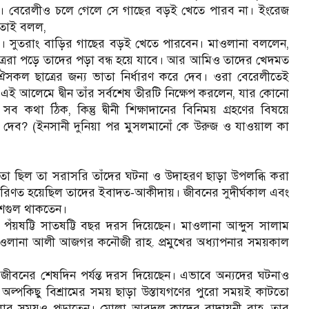
ের। বেরেলীও চলে গেলে সে গাছের বড়ই খেতে পারব না। ইংরেজ
 তাই বলল,
ে। সুতরাং বাড়ির গাছের বড়ই খেতে পারবেন। মাওলানা বললেন,
্ররা পড়ে তাদের পড়া বন্ধ হয়ে যাবে। আর আমিও তাদের খেদমত
ঐসকল ছাত্রের জন্য ভাতা নির্ধারণ করে দেব। ওরা বেরেলীতেই
 আলেমে দ্বীন তাঁর সর্বশেষ তীরটি নিক্ষেপ করলেন, যার কোনো
া ঠিক, কিন্তু দ্বীনী শিক্ষাদানের বিনিময় গ্রহণের বিষয়ে
েব? (ইনসানী দুনিয়া পর মুসলমানোঁ কে উরুজ ও যাওয়াল কা
্টতা ছিল তা সরাসরি তাঁদের ঘটনা ও উদাহরণ ছাড়া উপলব্ধি করা
রিণত হয়েছিল তাদের ইবাদত-আকীদায়। জীবনের সুদীর্ঘকাল এবং
মশগুল থাকতেন।
় পঁয়ষট্টি সাতষট্টি বছর দরস দিয়েছেন। মাওলানা আব্দুস সালাম
 মাওলানা আলী আজগর কনৌজী রাহ. প্রমুখের অধ্যাপনার সময়কাল
বনের শেষদিন পর্যন্ত দরস দিয়েছেন। এভাবে অন্যদের ঘটনাও
অল্পকিছু বিশ্রামের সময় ছাড়া উস্তাযগণের পুরো সময়ই কাটতো
ার সময়ও পড়াতেন। মোলা আবদুল কাদের বাদায়ূনী রাহ. তার