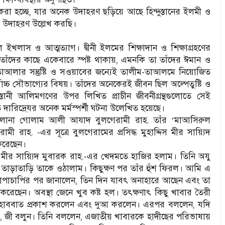
করা হচ্ছে, যার অনেক উদাহরণ ছড়িয়ে আছে হিন্দুস্তানের ইলমী ও
িছু উদাহরণ উল্লেখ করছি।
িল ইখলাস ও আত্মত্যাগ। দ্বীনী ইলমের শিক্ষাদান ও শিক্ষাগ্রহণের
া তাঁদের কাছে একেবারে স্পষ্ট থাকায়, এমনকি তা তাঁদের ঈমান ও
আলার সন্তুষ্টি ও সওয়াবের জন্যেই তালীম-তাআলমে নিয়োজিত
োচ্চ সৌভাগ্যের বিষয়। তাঁদের অনেকেরই জীবন ছিল অল্পেতুষ্টি ও
ুস্তানী আলিমগণের উপর লিখিত প্রাচীন জীবনীগ্রন্থগুলোতে সেই
দারিদ্রে্যর অনেক মর্মস্পর্শী ঘটনা উলেখিত হয়েছে।
ী মাওলানা গোলাম আলী আযাদ বুলগেরামী রাহ. তাঁর
মাআসিরুল
‘
রামী রাহ. -এর সূত্রে বুলগেরামের প্রসিদ্ধ মুহাদ্দিস মীর সায়্যিদ
করেছেন।
 মীর সায়্যিদ মুবারক রাহ.-এর খেদমতে হাজির হলাম। তিনি অযু
ি তাড়াতাড়ি তাকে ওঠালাম। কিছুক্ষণ পর তাঁর হুঁশ ফিরল। আমি এ
 চাপাচাপির পর জানালেন, তিন দিন যাবৎ অনাহারে আছেন এবং তা
করেছেন। অবস্থা জেনে খুব কষ্ট হল। তৎক্ষণাৎ কিছু খাবার তৈরী
ও মুহাববাত প্রকাশ করলেন এবং দুআ করলেন। এরপর বললেন, যদি
জী বলুন। তিনি বললেন, এজাতীয় খাবারকে হাদীছের পরিভাষায়