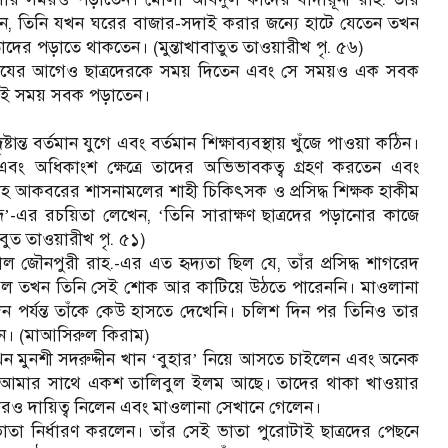
িখেছেন, তিনি যখন ঘরের বাজার-সদাই করার জন্যে হাটে যেতেন তখন
দের পড়াতে থাকতেন। (মুন্তাখাবাতুত তাওয়ারীখ পৃ. ৫৬)
ামাযের আগেও ছাত্রদেরকে সময় দিতেন এবং সে সময়ও এক সবক
এই সময় সবক পড়াতেন।
ান্ত বর্তমান যুগে এবং বর্তমান শিক্ষাব্যবস্থায় খুঁজে পাওয়া কঠিন।
এবং অধিকাংশ ক্ষেত্রে তাদের অভিভাবকত্ব গ্রহণ করতেন এবং
াহ আকবরের শাসনামলের শাহী চিকিৎসক ও প্রসিদ্ধ শিক্ষক হাকীম
দ
-এর রচয়িতা লেখেন,
তিনি সারাক্ষণ ছাত্রদের পড়ানোর কাজে
’
‘
বুত তাওয়ারীখ পৃ. ৫১)
াল জৌনপুরী রাহ.-এর এত হৃদ্যতা ছিল যে, তাঁর প্রসিদ্ধ শাগরেদ
 গেল তখন তিনি সেই শোক আর কাটিয়ে উঠতে পারেননি। মাওলানা
পর্যন্ত তাঁকে কেউ হাসতে দেখেনি। চলিশ দিন পর তিনিও তার
েন। (মাআসিরুল কিরাম)
ন মুনশী সদরুদ্দীন খান
বুহার
নিয়ে আসতে চাইলেন এবং অনেক
‘
’
ন, আমার সাথে একশ তালিবুল ইলম আছে। তাদের থাকা খাওয়ার
রও দায়িত্ব নিলেন এবং মাওলানা সেখানে গেলেন।
তা নির্ধারণ করলেন। তাঁর সেই ভাতা পুরোটাই ছাত্রদের পেছনে