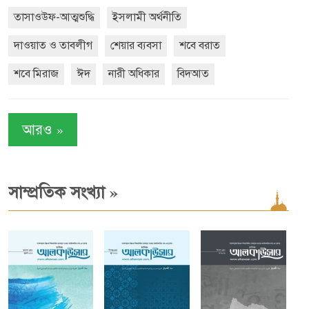
তাসাওউফ-আত্মশুদ্ধি
ইসলামী অর্থনীতি
দাওয়াত ও তাবলীগ
শেয়ার ব্যবসা
শবে বরাত
শবে মিরাজ
ঈদ
নারী অধিকার
বিদআত
»
আরও
»
সাম্প্রতিক সংখ্যা