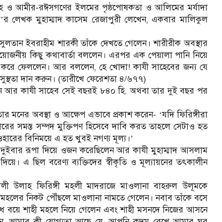
দশাহ ও আমীর-রঈসগণের ইলমের পৃষ্ঠপোষকতা ও আলিমের মর্যাদা
া
র লেখক মুহাম্মাদ কাসেম রেজাপুরী লেখেন, একবার মালিকুল
’
র সুলতান ইবরাহীম শারকী তাঁকে দেখতে গেলেন। শারীরীক অবস্থার
য়োজনীয় কিছু কথাবার্তা বললেন। এরপর এক পেয়ালা পানি নিয়ে
ান করে ফেললেন। আর বললেন, হে খোদা! কাযী সাহেবের জন্য যে
ুস্থতা দান করুন। (তারীখে ফেরেশতা ৪/৬৭৭)
রলেন আর কাযী সাহেব সেই বছরই ৮৪০ হি. অথবা তার দুই বছর পর
তার মনের অবস্থা ও আক্ষেপ এভাবে প্রকাশ করেন-
যদি ফিরিঙ্গীরা
‘
ের সমস্ত সম্পদ মুক্তিপণ হিসেবে দাবি করত তাহলে সেটাও হত
ারের বিনিময়ে এ হত খুবই নগণ্য মূল্য।
’
দুইবার রূপা দিয়ে ওজন করেছিলেন আর কাযী মুহাম্মাদ আসলাম
য়ে। এ ছিল বরেণ্য ব্যক্তিদের স্বীকৃতি ও মূল্যায়নের তৎকালীন
ী উলাহ ফিরিঙ্গী মহলী মাদরাজে মাওলানা বাহরুল উলূমকে
 মহলের নিকট পৌঁছলে মাওলানা নামতে গেলেন। নবাব তাঁকে বসে
 বয়ে শাহী মহলে নিয়ে গেলেন এবং শাহী মসনদে নিজের আসনে
ন, আমার কী যোগ্যতা আছে যে, আপনি কদম রেখে আমার ঘর