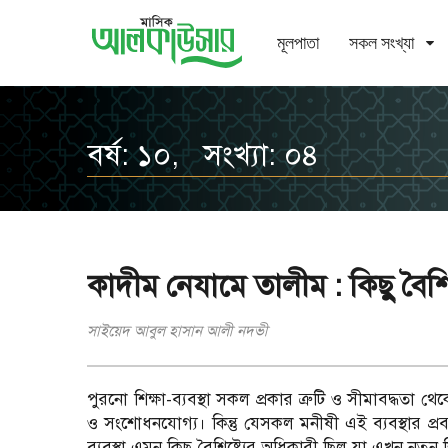
মূলপাতা
সকল সংখ্যা
বর্ষ: ১০, সংখ্যা: ০৪
কাদীম নেযামে তালীম : কিছু বৈশিষ্
সাইয়েদ আবুল হাসান আলী নদভী
পুরনো শিক্ষা-ব্যবস্থা সকল প্রকার ত্রুটি ও সীমাবদ্ধতা থেক
ও সংশোধনযোগ্য। কিন্তু যেসকল মনীষী এই ব্যবস্থার প্রবর্
ব্যবস্থা এমন কিছু বৈশিষ্ট্যের অধিকারী ছিল যা এখন নতুন শিক