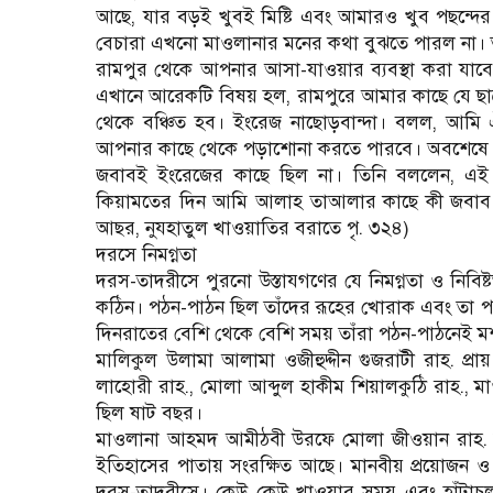
আছে, যার বড়ই খুবই মিষ্টি এবং আমারও খুব পছন্দ
বেচারা এখনো মাওলানার মনের কথা বুঝতে পারল না।
রামপুর থেকে আপনার আসা-যাওয়ার ব্যবস্থা করা যাব
এখানে আরেকটি বিষয় হল, রামপুরে আমার কাছে যে ছাত
থেকে বঞ্চিত হব। ইংরেজ নাছোড়বান্দা। বলল, আমি 
আপনার কাছে থেকে পড়াশোনা করতে পারবে। অবশেষে এই
জবাবই ইংরেজের কাছে ছিল না। তিনি বললেন, এই সব কথ
কিয়ামতের দিন আমি আলাহ তাআলার কাছে কী জবাব দ
আছর, নুযহাতুল খাওয়াতির বরাতে পৃ. ৩২৪)
দরসে নিমগ্নতা
দরস-তাদরীসে পুরনো উস্তাযগণের যে নিমগ্নতা ও নিবিষ
কঠিন। পঠন-পাঠন ছিল তাঁদের রূহের খোরাক এবং তা প
দিনরাতের বেশি থেকে বেশি সময় তাঁরা পঠন-পাঠনেই 
মালিকুল উলামা আলামা ওজীহুদ্দীন গুজরাটী রাহ. প্রায
লাহোরী রাহ., মোলা আব্দুল হাকীম শিয়ালকুঠি রাহ.,
ছিল ষাট বছর।
মাওলানা আহমদ আমীঠবী উরফে মোলা জীওয়ান রাহ. জী
ইতিহাসের পাতায় সংরক্ষিত আছে। মানবীয় প্রয়োজন ও 
দরস-তাদরীসে। কেউ কেউ খাওয়ার সময় এবং হাঁটাচল