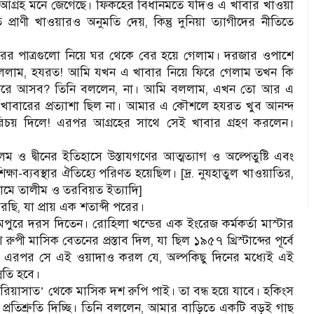
ও আগ্রহ মনে জেগেছে। ফিকহের বিধানমতে যদিও এ খাবার খাওয়া
াণী খাওয়ারও অনুমতি দেয়, কিন্তু দুনিয়া ত্যাগীদের নীতিতে
রের পাত্রগুলো নিয়ে ঘর থেকে বের হয়ে গেলাম। দরজার ওপাশে
 বললাম, হযরত! আমি যখন এ খাবার নিয়ে ফিরে গেলাম তখন কি
 ফিরে আসব? তিনি বললেন, না। আমি বললাম, এখন তো আর এ
াবারের প্রত্যাশা ছিল না। আমার এ কৌশলে হযরত খুব আনন্দ
 পরিচয় দিলে! এরপর আগ্রহের সাথে সেই খাবার গ্রহণ করলেন।
ও দ্বীনের ইতিহাসে উস্তাযগণের আত্মত্যাগ ও অল্পেতুষ্টি এবং
িক্ষা-ব্যবস্থার ঐতিহ্যে পরিণত হয়েছিল। [দ্র. নুযহাতুল খাওয়াতির,
ামে তালীম ও তরবিয়ত ইত্যাদি]
, যা প্রায় এক শতাব্দী পরের।
রামপুরে দরস দিতেন। রোহিলা খন্ডের এক ইংরেজ কর্মকর্তা মাস্টার
ী মাসিক বেতনের প্রস্তাব দিল, যা ছিল ১৯৫৭ খ্রিস্টাব্দের পূর্বে
ের। এরপর সে এই ওয়াদাও করল যে, অল্পকিছু দিনের মধ্যেই এই
নতি হবে।
রিয়াসাত
থেকে মাসিক দশ রুপি পাই। তা বন্ধ হয়ে যাবে। হকিংস
‘
’
রতিশ্রুতি দিচ্ছি। তিনি বললেন, আমার বাড়িতে একটি বড়ই গাছ