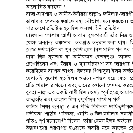
আলোকিত করবেন।
’
রাজা-বাদশাহ ও আমীর-উযীররা ছাড়াও জমিদার-জায়গীরদা
তালাবার খেদমত করাকে মহা সৌভাগ্য মনে করতেন। তাদ
সারাদেশে প্রতিষ্ঠিত হয়েছিল অসংখ্য দ্বীনী প্রতিষ্ঠান।
মাওলানা গোলাম আলী আযাদ বুলগেরামী তাঁর নিজ অ
থেকে অন্যান্য অঞ্চলের
অবস্থাও অনুমান করা যায়। 
ক্ষেত্রে দশ মাইল বা খুব বেশি হলে বিশ মাইল পর পর ছ
যারা ছিল সুলতান বা আমীরদের বেতনভুক্ত, তাদের জা
রেখেছিলেন এবং উস্তায ও মুদাররিসগণ সব জায়গায় দ্বী
করেছিলেন ব্যাপক আগ্রহ। ইলমের পিপাসুরা ইলম অর্জ
যেখানেই সুযোগ হত ইলম অর্জনে মশগুল হয়ে যেত। প্র
প্রতি খেয়াল রাখতেন এবং তাদের কোনো খেদমত করত
বুরহা-নাহু
-এর একটি বাণী ছিল (অর্থ)
পূর্ব হচ্ছে আমা
’
‘
আত্মশুদ্ধি এবং আহলে দিল বুযুর্গদের সাথে সম্পর্ক
কাদীম শিক্ষা-ব্যবস্থা ও এর নীতি নির্ধারক দায়িত্ব
গভীরতা, শাস্ত্রীয় পান্ডিত্য, খ্যাতি ও উচ্চ মর্যাদা
প্রতিও পূর্ণ মনোযোগী ছিলেন। তাঁরা যেমন ইলম অর্জনের জন্য
উস্তাযগণের শরণাপন্ন হওয়াকে জরুরি মনে করতেন