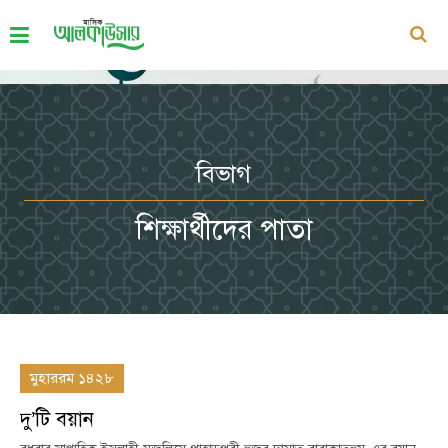
বিভাগ
শিক্ষার্থীদের পাতা
মুহাররম ১৪২৮
দু’টি বয়ান