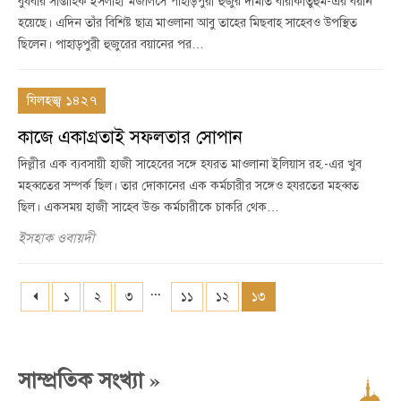
বুধবার সাপ্তাহিক ইসলাহী মজলিসে পাহাড়পুরী হুজুর দামাত বারাকাতুহুম-এর বয়ান
হয়েছে। এদিন তাঁর বিশিষ্ট ছাত্র মাওলানা আবু তাহের মিছবাহ সাহেবও উপস্থিত
ছিলেন। পাহাড়পুরী হুজুরের বয়ানের পর…
যিলহজ্ব ১৪২৭
কাজে একাগ্রতাই সফলতার সোপান
দিল্লীর এক ব্যবসায়ী হাজী সাহেবের সঙ্গে হযরত মাওলানা ইলিয়াস রহ.-এর খুব
মহব্বতের সম্পর্ক ছিল। তার দোকানের এক কর্মচারীর সঙ্গেও হযরতের মহব্বত
ছিল। একসময় হাজী সাহেব উক্ত কর্মচারীকে চাকরি থেক…
ইসহাক ওবায়দী
...
১
২
৩
১১
১২
১৩
»
সাম্প্রতিক সংখ্যা