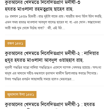
কুরআনের খেদমতে নিবেদিতপ্রাণ মনীষী-৩
হযরত মাওলানা রহমতুল্লাহ ছাহেব রাহ.
২৮ রমযান ১৪৩৯ হিজরী। রাত দুইটা বাজে প্রায়। সাহরীর জন্য উঠব উঠব করছি,
এমন সময় হযরত মাওলানা আবদুল বাসেত ছাহেব দা. বা.-এর ফোন। কান্নাভেজা
ভারী কণ্ঠ-ঘুম থেকে উঠেছ বাবা? : জী, এই উঠ…
রজব ১৪৪১
কুরআনের খেদমতে নিবেদিতপ্রাণ মনীষী-২ : নাদিয়ার
হুযূর হযরত মাওলানা আবদুল ওয়াহহাব রাহ.
নূরানী পদ্ধতির মতো নাদিয়া পদ্ধতিতেও এদেশে ব্যাপক খেদমত হয়েছে। অসংখ্য
মানুষ এর মাধ্যমে সহীহ-শুদ্ধভাবে কুরআন মাজীদ তিলাওয়াত করতে শিখেছে।
উভয় পদ্ধতির প্রবর্তন কাছাকাছি সময়ে হলেও মেহনতের…
জুমাদাল উলা ১৪৪১
কুরআনের খেদমতে নিবেদিতপ্রাণ মনীষী-১ : হযরত