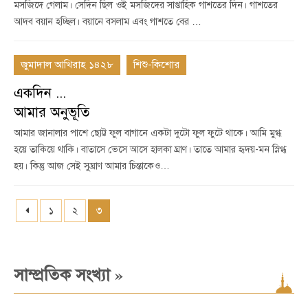
মসজিদে গেলাম। সেদিন ছিল ওই মসজিদের সাপ্তাহিক গাশতের দিন। গাশতের
আদব বয়ান হচ্ছিল। বয়ানে বসলাম এবং গাশতে বের …
জুমাদাল আখিরাহ ১৪২৮
শিশু-কিশোর
একদিন ...
আমার অনুভূতি
আমার জানালার পাশে ছোট্ট ফুল বাগানে একটা দুটো ফুল ফুটে থাকে। আমি মুগ্ধ
হয়ে তাকিয়ে থাকি। বাতাসে ভেসে আসে হালকা ঘ্রাণ। তাতে আমার হৃদয়-মন স্নিগ্ধ
হয়। কিন্তু আজ সেই সুঘ্রাণ আমার চিন্তাকেও…
১
২
৩
»
সাম্প্রতিক সংখ্যা