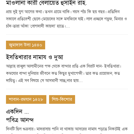
মাওলানা কারী বেলায়েত হুসাইন রাহ.
প্রায় দুই যুগ আগের কথা। তখন গ্রামে থাকি। বয়স পাঁচ কি ছয় বছর। প্রতিদিন
সকালে প্রতিবেশী ছেলে-মেয়েদের সঙ্গে মসজিদে যাই। লাল প্রচ্ছদে গম্বুজ, মিনার ও
চাঁদ-তারা আঁকা ‘বোগদাদী কায়দা’ হাতে।…
জুমাদাল উলা ১৪৪০
ইসতিখারার নামায ও দুআ
আল্লাহ রাব্বুল আলামীনের পক্ষ থেকে বান্দার প্রতি এক বিরাট দান- ইসতিখারা।
কমযোর বান্দা দুনিয়ার জীবনে কত কিছুর মুখাপেক্ষী। তার কত প্রয়োজন, কত
দায়িত্ব। এই সব বিষয়ে সে আসমানী সান্ত¡নার ছায়…
শাবান-রমযান ১৪২৮
শিশু-কিশোর
একদিন ...
পবিত্র আনন্দ
দিনটি ছিল শুক্রবার। মাদরাসায় পানি না থাকায় আসরের নামায পড়তে নিকটেই এক