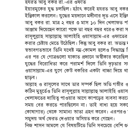
হযরত আবু বকর রা.-এর ওফাত
ইয়ারমুকের যুদ্ধ চলছিল। হঠাৎ করেই হযরত আবু বকর 
ইন্তিকাল করলেন। যুদ্ধের ময়দানে মদীনার দূত এসে ইন্
আবু বকর রা. মাত্র ২ বছর ৩ মাস ১০ দিন খেলাফত প
আঞ্জাম দিয়েছেন কারো পক্ষে তা বছর বছর ধরেও করা সম
রাসূলুল্লাহ সাল্লাল্লাহু আলাইহি ওয়াসাল্লাম-এর ওফা
করার চেষ্টায় মেতে উঠেছিল। কিন্তু আবু বকর রা. অত্য
স্বভাবগতভাবে তিনি যথেষ্ট নম্র-কোমল হলেও সিদ্ধান্তে 
এর পর যে গোত্রগুলো যাকাত প্রদানে অস্বীকার করেছিল 
যুদ্ধের বিরোধিতা করে পরামর্শ দিলে তিনি দৃঢ়তার সঙ
ওয়াসাল্লাম-এর যুগে কেউ বকরির একটা বাচ্চা দিয়
ছাড়ব।
আল্লাহ ও রাসূলের সাথে তার সম্পর্ক ছিল অতি গভীর 
কঠিন মুহূর্তেও তিনি রাসূলুল্লাহ সাল্লাল্লাহু আলাইহি ওয
খেলাফতের দায়িত্ব পাওয়ার আগে কাপড়ের ব্যবসা করতে
সময় বের করতে পারছিলেন না। তাই বাধ্য হয়ে সকলের
কোষাগার) থেকে সামান্য ভাতা গ্রহণ করেন। এরপরও মৃত
সমুদয় অর্থ ফেরত দেওয়ার অসিয়ত করে গেছেন।
নিজ শাসন আমলে যে বিষয়টিতে তিনি সবচেয়ে বেশি গুরুত্