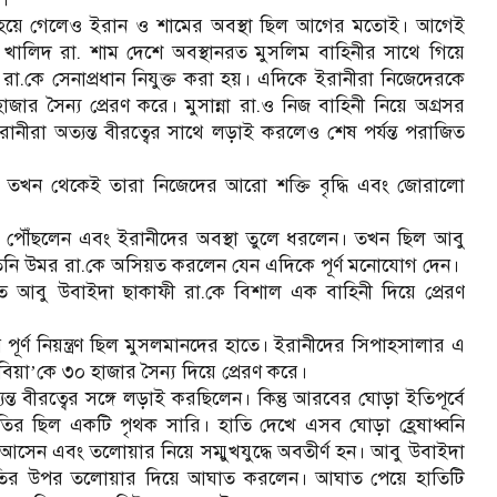
্ণ হয়ে গেলেও ইরান ও শামের অবস্থা ছিল আগের মতোই। আগেই
খালিদ রা. শাম দেশে অবস্থানরত মুসলিম বাহিনীর সাথে গিয়ে
রা.কে সেনাপ্রধান নিযুক্ত করা হয়। এদিকে ইরানীরা নিজেদেরকে
 হাজার সৈন্য প্রেরণ করে। মুসান্না রা.ও নিজ বাহিনী নিয়ে অগ্রসর
ইরানীরা অত্যন্ত বীরত্বের সাথে লড়াই করলেও শেষ পর্যন্ত পরাজিত
 তাই তখন থেকেই তারা নিজেদের আরো শক্তি বৃদ্ধি এবং জোরালো
িয়ে পৌঁছলেন এবং ইরানীদের অবস্থা তুলে ধরলেন। তখন ছিল আবু
়ে তিনি উমর রা.কে অসিয়ত করলেন যেন এদিকে পূর্ণ মনোযোগ দেন।
 আবু উবাইদা ছাকাফী রা.কে বিশাল এক বাহিনী দিয়ে প্রেরণ
 পূর্ণ নিয়ন্ত্রণ ছিল মুসলমানদের হাতে। ইরানীদের সিপাহসালার এ
িয়া
কে ৩০ হাজার সৈন্য দিয়ে প্রেরণ করে।
’
 বীরত্বের সঙ্গে লড়াই করছিলেন। কিন্তু আরবের ঘোড়া ইতিপূর্বে
তির ছিল একটি পৃথক সারি। হাতি দেখে এসব ঘোড়া হ্রেষাধ্বনি
েন এবং তলোয়ার নিয়ে সম্মুখযুদ্ধে অবতীর্ণ হন। আবু উবাইদা
হাতির উপর তলোয়ার দিয়ে আঘাত করলেন। আঘাত পেয়ে হাতিটি