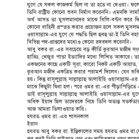
যুগে যে সকল কাজকর্ম ছিল না তা হতে না দেওয়া। ফলে 
তিনি রাষ্ট্রীয় কোনো ভবন নির্মাণ করেননি। এমনকি সা
অর্থ আসত তা মুসলমানদের মাঝে বিলি-বণ্টন করে দি
কোনো বাহিনী প্রস্ত্তত করার প্রয়োজন হলে সকল মুসলম
ওয়াসাল্লাম-এর যুগে যে পদ্ধতি ছিল হুবহু তা-ই তিনি
বিভিন্ন পদ-প্রাপ্তদের মধ্যেও কেনো রদবদল করেননি।
আবু বকর রা.-এর সবচেয়ে বড় কীর্তি কুরআন মজীদ স
হাড্ডি, খেজুর পাতা ইত্যাদির মধ্যে লিখিত আকারে। তা
একজনের কাছে একটি সূরা, কারো নিকট একটি আয়াত, আ
কুরআন মজীদ একত্রিত করার পরামর্শ দিলেন। যেন ভবিষ্য
হয়। কিন্তু রাসূলুল্লাহ সাল্লাল্লাহু আলাইহি ওয়াসাল্ল
মাঝে কিছুটা দ্বিধা হল। পরে ওমর রা.-এর পীড়াপিড়ি
তাই রাসূলুল্লাহ সাল্লাল্লাহু আলাইহি ওয়াসাল্লাম
অধিক ইয়াদ ছিল তাদেরকে নিয়ে তিনি অত্যন্ত সতর্ক
আজ আমরা তিলাওয়াত করি।
হযরত ওমর রা.-এর শাসনকাল
ইরান
হযরত আবু বকর রা. ইন্তিকালের সময় হযরত ওমর রা.কে 
পর পরই তিনি বাইআত নেন এবং দায়িত্বভার গ্রহণ করে