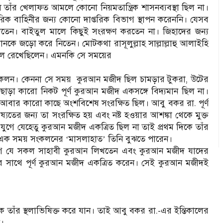
তাঁর খেলাফত আমলে কোনো নিয়মতান্ত্রিক শাসনব্যবস্থা ছিল না।
মরিক বাহিনীর জন্য কোনো দাপ্তরিক বিভাগ স্থাপন করেননি। যেসব
তেন। বাইতুল মালে কিছুই সংরক্ষণ করতেন না। জিহাদের জন্য
ানকে জড়ো করে নিতেন। মোটকথা রাসূলুল্লাহ সাল্লাল্লাহু আলাইহি
 বহাল রেখেছিলেন। এমনকি সে সময়ের
ংকলন। কেননা সে সময়
কুরআন মজীদ ছিল চামড়ার টুকরা, উটের
ছাড়া কারো নিকট পূর্ণ কুরআন মজীদ একসঙ্গে বিদ্যমান ছিল না।
বার কারো কাছে অংশবিশেষ সংরক্ষিত ছিল। আবু বকর রা. পূর্ণ
তের জন্য তা সংরক্ষিত হয় এবং নষ্ট হওয়ার আশঙ্কা থেকে মুক্ত
াম-এর যুগে যেহেতু কুরআন মজীদ একত্রিত ছিল না তাই প্রথম দিকে তাঁর
তে এক সময় সংকলনের
মাসলাহাত
তিনি বুঝতে পারেন।
‘
’
-এর যুগে যে সকল সাহাবী কুরআন লিখতেন এবং কুরআন মজীদ যাদের
তার সাথে পূর্ণ কুরআন মজীদ একত্রিত করেন। সেই কুরআন মজীদই
তাঁর স্থলাভিষিক্ত করে যান। তাই আবু বকর রা.-এর ইন্তিকালের
ন।