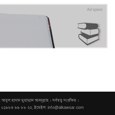
হাসান মুহাম্মাদ আবদুল্লাহ । সর্বস্বত্ব সংরক্ষিত ।
োবাইল: ০১৯৮৪ ৯৯ ৮৮ ২২, ইমেইল: info@alkawsar.com