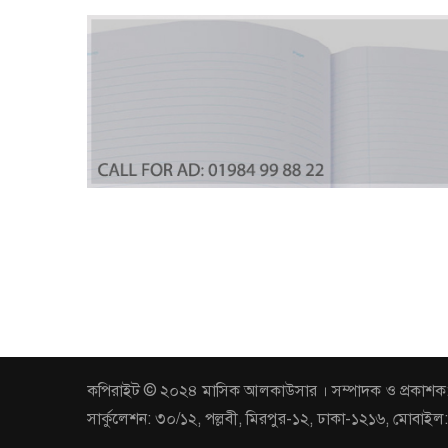
কপিরাইট © ২০২৪ মাসিক আলকাউসার । সম্পাদক ও প্রকাশক: আবুল 
সার্কুলেশন: ৩০/১২, পল্লবী, মিরপুর-১২, ঢাকা-১২১৬, ম