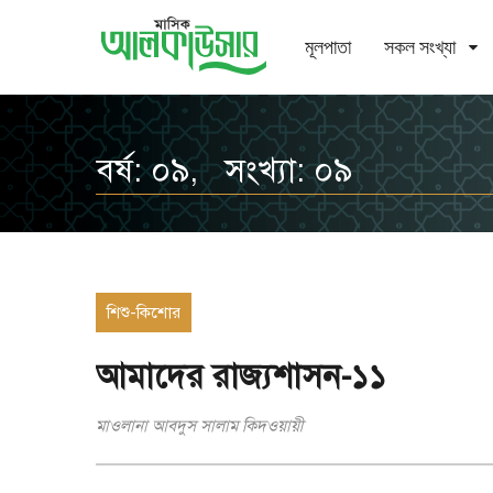
মূলপাতা
সকল সংখ্যা
বর্ষ: ০৯, সংখ্যা: ০৯
শিশু-কিশোর
আমাদের রাজ্যশাসন-১১
মাওলানা আবদুস সালাম কিদওয়ায়ী