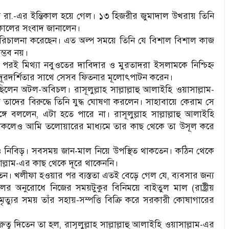
রা.-এর ইন্তিকাল হয়ে গেল। ১৩ হিজরীর জুমাদাল উখরায় তিনি
তিকালের সংবাদ জানালেন।
রিচালনা করেছেন। এত অল্প সময়ে তিনি যে বিশাল বিশাল কাজ
্ভব নয়।
তের পরই মিথ্যা নবুওতের দাবিদার ও মুরতাদরা ইসলামকে নিশ্চিহ্ন
ন্ত দূরদর্শিতার সাথে সেসব ফিতনার মূলোৎপাটন করেন।
ছিলেন অটল-অবিচল। রাসূলুল্লাহ সাল্লাল্লাহু আলাইহি ওয়াসাল্লাম-
তাদের বিরুদ্ধে তিনি যুদ্ধ ঘোষণা করলেন। সাহাবায়ে কেরাম সে
্গে বললেন, এটা হতে পারে না। রাসূলুল্লাহ সাল্লাল্লাহু আলাইহি
ে থাকলেও আমি তলোয়ারের মাধ্যমে তার কাছ থেকে তা উসূল করে
ও নিবিড়। সবসময় জান-মাল নিয়ে উপস্থিত থাকতেন। কঠিন থেকে
়াসাল্লাম-এর কাছ থেকে দূরে থাকেননি।
ন। খলীফা হওয়ার পর ব্যস্ততা এতই বেড়ে গেল যে, ব্যবসার জন্য
 অনুরোধে নিজের সময়টুকুর বিনিময়ে বাইতুল মাল (রাষ্ট্রীয়
্যুর সময় তাঁর সহায়-সম্পত্তি বিক্রি করে সরকারী কোষাগারের
ব দিতেন তা হল, রাসূলুল্লাহ সাল্লাল্লাহু আলাইহি ওয়াসাল্লাম-এর