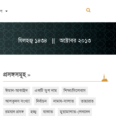
োগ
যিলহজ্ব ১৪৩৪ || অক্টোবর ২০১৩
»
প্রসঙ্গসমূহ
ঈমান-আকাইদ
একটি ভুল নাম
শিক্ষা/সিলেবাস
আলকুদস সংখ্যা
নির্বাচন
নামায-সালাত
তাহারাত
রমযান প্রসঙ্গ
হজ্জ্ব
যাকাত
মুয়ামালাত-লেনদেন