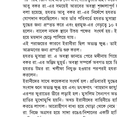
আবু বকর রা.-এর সময়েই আরবের অবস্থা শৃঙ্খলাপূর
বলা হয়েছে, হযরত আবু বকর রা.-এর নির্দেশে হযরত 
যোগদান করেছিলেন। আর তাঁর পরিবর্তে হযরত মুসান্না 
যুদ্ধের জন্য প্রস্ত্তত করে এবং হুরমুজ-এর নেতৃত্বে ১০
হলেন। বাবেল নামক স্থানে উভয় পক্ষের
সংঘর্ষ হয়। 
হয়ে ময়দান ছেড়ে পালিয়ে যায়।
এই পরাজয়ের কারণে ইরানীরা ছিল অত্যন্ত ক্ষুব্ধ।
আক্রমণের জন্য প্রস্ত্ততি শুরু করল।
হযরত মুসান্না রা. এ অবস্থা জানতে পেরে মদীনায় গ
বকর রা.-এর অন্তিম মুহূর্ত। অবস্থা সম্পর্কে অবগত হয
হযরত উমর রা. খলীফা নিযুক্ত হওয়ার পরপরই হযরত
করলেন।
ইরানীদের সাথে কয়েকবার সংঘর্ষ হল। প্রতিবারই যুদ্ধের
সংবাদ শুনে অত্যন্ত ক্ষুব্ধ হয় এবং তৎক্ষণাৎ
বাহমান জাযুব
‘
এরপর ফুরাতের তীরে লড়াই হল। মুসলিম সৈন্যগণ অত্যন্ত
হাতির মুখোমুখি হয়নি। অথচ ইরানীদের বাহিনীতে হা
করতে লাগল। আরোহীগণ বাধ্য হয়ে ঘোড়া থেকে নেমে আস
রা. নিজে অগ্রসর হয়ে সাদা রঙের/নিশানের একটি 