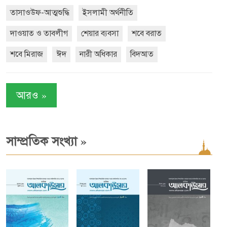
তাসাওউফ-আত্মশুদ্ধি
ইসলামী অর্থনীতি
দাওয়াত ও তাবলীগ
শেয়ার ব্যবসা
শবে বরাত
শবে মিরাজ
ঈদ
নারী অধিকার
বিদআত
»
আরও
»
সাম্প্রতিক সংখ্যা