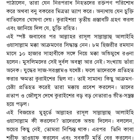
পাঠালেন, তারা যেন নিরপরাধ নিহতদের রক্তপণ পরিশোধ
করে অথবা বনু বকরের মিত্রতা ত্যাগ করে। অন্যথায় যেন চুক্তি
বাতিলের ঘোষণা দেয়। কুরাইশরা তৃতীয় প্রস্তাবটি গ্রহণ করল
এবং জানিয়ে দিল যে, চুক্তি রহিত।
এই স্পষ্ট জবাবের পর আল্লাহর রাসূল সাল্লাল্লাহু আলাইহি
ওয়াসাল্লাম মক্কা আক্রমণের সিদ্ধান্ত নেন। ৮ম হিজরীর রমযান
মাসে ১০ হাজার সাহাবীকে সঙ্গে নিয়ে মক্কা অভিমুখে রওনা
হলেন। মুসলিমদের সেই দুর্বল অবস্থা আর নেই। সংখ্যায় তাঁরা
অনেক। যুদ্ধের সাজ-সরঞ্জামও যথেষ্ট। ফলে তাদেরকে প্রতিহত
করার ক্ষমতা কুরাইশের ছিল না। তাই সামান্য কিছু আক্রমণ-
চেষ্টা প্রতিহত করেই তারা মক্কায় প্রবেশ করলেন। তাদের
প্রতাপ ও জৌলুস দেখে কুরাইশের বড় বড় নেতারাও ভীত-সন্ত্রস্ত
হয়ে পড়ল।
এই বিজয়ের মুহূর্তে আল্লাহর রাসূল সাল্লাল্লাহু আলাইহি
ওয়াসাল্লাম কী করলেন? তাদেরকে অভয় দিলেন। বললেন,
ভয়ের কিছু নেই, তোমরা নিশ্চিন্ত থাক। এরপর তিনি কাবা
শরীফ তাওয়াফ করলেন এবং সবকটি মূর্তি বের করলেন।