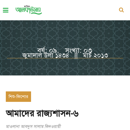
বর্ষ: ০৯, সংখ্যা: ০৩
জুমাদাল উলা ১৪৩৪ || মার্চ ২০১৩
শিশু-কিশোর
আমাদের রাজ্যশাসন-৬
মাওলানা আবদুস সালাম কিদওয়ায়ী