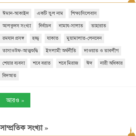
ঈমান-আকাইদ
একটি ভুল নাম
শিক্ষা/সিলেবাস
আলকুদস সংখ্যা
নির্বাচন
নামায-সালাত
তাহারাত
রমযান প্রসঙ্গ
হজ্জ্ব
যাকাত
মুয়ামালাত-লেনদেন
তাসাওউফ-আত্মশুদ্ধি
ইসলামী অর্থনীতি
দাওয়াত ও তাবলীগ
শেয়ার ব্যবসা
শবে বরাত
শবে মিরাজ
ঈদ
নারী অধিকার
বিদআত
»
আরও
»
সাম্প্রতিক সংখ্যা