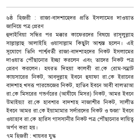
৬ষ্ঠ হিজরী : রাজা-বাদশাহ্দের প্রতি ইসলামের দাওয়াত
জানিয়ে পত্র প্রেরণ
হুদাইবিয়া সন্ধির পর মক্কার কাফেরদের বিষয়ে রাসূলুল্লাহ
সাল্লাল্লাহু আলাইহি ওয়াসাল্লাম কিছুটা আশ্বস্ত হলেন। এই
সুযোগে তিনি পার্শ্ববর্তী রাজা-বাদশাহদের নিকট ইসলামের
দাওয়াত পৌঁছানোর ইচ্ছা করলেন এবং তাদের নিকট পত্র
প্রেরণ করলেন। হযরত দিহয়া কালবী রা.কে রোম-সম্রাট
কায়সারের নিকট, আবদুল্লাহ ইবনে হুযাফা রা.কে ইরানের
বাদশাহ খসরূ পারভেজের নিকট, হাতিব ইবনে আবী বালতাআ
রা.কে মিসরের গভর্ণরের (আযীযে মিসর) নিকট, আমর ইবনে
উমাইয়্যা রা.কে হাবশার বাদশাহ নাজাশীর নিকট, সালীত
ইবনে আমর রা.কে ইয়ামামার সর্দারদের নিকট ও শুজা’ ইবনে
ওয়াহাব রা.কে হারিস গাসসানীর নিকট পত্র পৌঁছানোর দায়িত্ব
অর্পণ করা হয়।
৭ম হিজরী : খায়বর যুদ্ধ