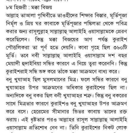
৮ম হিজরী : মক্কা বিজয়
আল্লাহ তাআলা পৃথিবীতে তাওহীদের শিক্ষার বিস্তার, মূর্তিপূজা
নির্মূল ও প্রিয় ঘর কাবাকে মূর্তিপূজার পঙ্কিলতা থেকে পবিত্র
করার জন্য রাসূলুল্লাহ সাল্লাল্লাহু আলাইহি ওয়াসাল্লামকে প্রেরণ
করেছিলেন। কিন্তু মক্কা বিজয়ের আগ পর্যন্ত কুরাইশ
পৌত্তলিকরা তা পূর্ণ হতে দেয়নি। কাবা গৃহে ছিল ৩৬০টি
মূর্তি। তবে নবী সাল্লাল্লাহু আলাইহি ওয়াসাল্লাম দশ বছর
মেয়াদী হুদাইবিয়া সন্ধির কারণে এ নিয়ে ত্বরা করেননি। কিন্তু
কুরাইশরাই সন্ধি ভঙ্গ করে তাঁকে মক্কা আক্রমণে বাধ্য করে।
বনু খুযাআহ ছিল মুসলমানের মিত্র। ফলে সন্ধির কারণে বনু
খুযাআহর উপর আক্রমণের অধিকার কুরাইশের ছিল না।
অন্যদিকে বনু বকর ছিল বনী খুযাআহর শত্রু। কিন্তু বনু বকরের
সাথে মিত্রতার কারণে কুরাইশও বনু খুযাআহর উপর আক্রমণ
করে বসে। হেরেমের সীমানার ভিতর কাবায় তাদের রক্ত
ঝরায়। এই ধৃষ্টতার পরও আল্লাহর রাসূল সাল্লাল্লাহু আলাইহি
ওয়াসাল্লাম প্রতিশোধ নেন না। তিনি কুরাইশের নিকট লোক