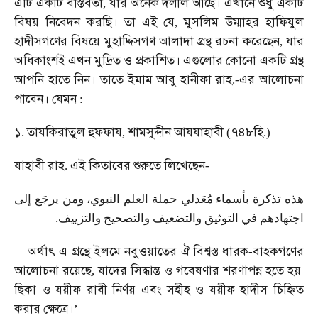
এটি
একটি
বাস্তবতা
যার
অনেক
দলীল
আছে।
এখানে
শুধু
একটি
,
বিষয়
নিবেদন
করছি।
তা
এই
যে
মুসলিম
উম্মাহর
হাফিযুল
,
হাদীসগণের
বিষয়ে
মুহাদ্দিসগণ
আলাদা
গ্রন্থ
রচনা
করেছেন
যার
,
অধিকাংশই
এখন
মুদ্রিত
ও
প্রকাশিত।
এগুলোর
কোনো
একটি
গ্রন্থ
আপনি
হাতে
নিন।
তাতে
ইমাম
আবু
হানীফা
রাহ
এর
আলোচনা
.-
পাবেন।
যেমন
:
১
তাযকিরাতুল
হুফফায
শামসুদ্দীন
আযযাহাবী
৭৪৮হি
.
,
(
.)
যাহাবী
রাহ
এই
কিতাবের
শুরুতে
লিখেছেন
.
-
هذه تذكرة بأسماء مُعَدلي حملة العلم النبوي، ومن يرجَع إلى
اجتهادهم في التوثيق والتضعيف والتصحيح والتزييف.
অর্থাৎ
এ
গ্রন্থে
ইলমে
নবুওয়াতের
ঐ
বিশ্বস্ত
ধারক
বাহকগণের
-
আলোচনা
রয়েছে
যাদের
সিদ্ধান্ত
ও
গবেষণার
শরণাপন্ন
হতে
হয়
,
ছিকা
ও
যয়ীফ
রাবী
নির্ণয়
এবং
সহীহ
ও
যয়ীফ
হাদীস
চিহ্নিত
করার
ক্ষেত্রে।
’