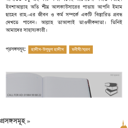
ইনশাআল্লাহ
অতি
শীঘ্র
আলকাউসারের
পাতায়
আপনি
ইমাম
ছাহেব
রাহ
এর
জীবন
ও
কর্ম
সম্পর্কে
একটি
বিস্তারিত
প্রবন্ধ
.-
দেখতে
পাবেন।
আল্লাহ
তাআলাই
তাওফীকদাতা।
তিনিই
আমাদের
সাহায্যকারী।
প্রসঙ্গসমূহ:
হাদীস-উলূমুল হাদীস
মনীষী/স্মরণ
»
প্রসঙ্গসমূহ