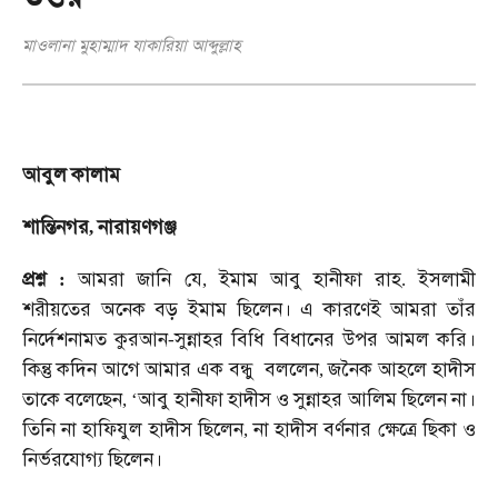
মাওলানা মুহাম্মাদ যাকারিয়া আব্দুল্লাহ
আবুল
কালাম
শান্তিনগর
নারায়ণগঞ্জ
,
প্রশ্ন
আমরা
জানি
যে
ইমাম
আবু
হানীফা
রাহ
ইসলামী
:
,
.
শরীয়তের
অনেক
বড়
ইমাম
ছিলেন।
এ
কারণেই
আমরা
তাঁর
নির্দেশনামত
কুরআন
সুন্নাহর
বিধি
বিধানের
উপর
আমল
করি।
-
কিন্তু
কদিন
আগে
আমার
এক
বন্ধু
বললেন
জনৈক
আহলে
হাদীস
,
তাকে
বলেছেন
আবু
হানীফা
হাদীস
ও
সুন্নাহর
আলিম
ছিলেন
না।
, ‘
তিনি
না
হাফিযুল
হাদীস
ছিলেন
না
হাদীস
বর্ণনার
ক্ষেত্রে
ছিকা
ও
,
নির্ভরযোগ্য
ছিলেন।