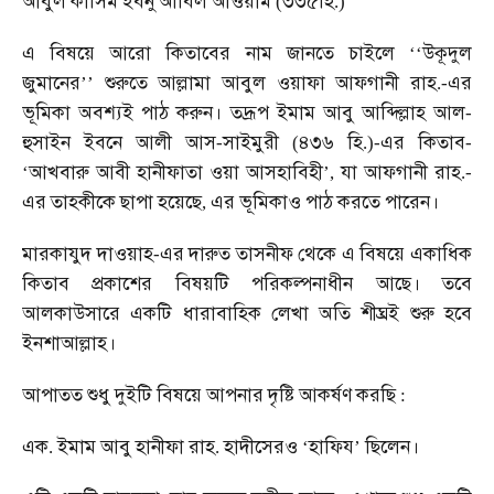
আবুল
কাসিম
ইবনু
আবিল
আওয়াম
৩৩৫হি
(
.)
এ
বিষয়ে
আরো
কিতাবের
নাম
জানতে
চাইলে
উকূদুল
‘‘
জুমানের
শুরুতে
আল্লামা
আবুল
ওয়াফা
আফগানী
রাহ
এর
’’
.-
ভূমিকা
অবশ্যই
পাঠ
করুন।
তদ্রূপ
ইমাম
আবু
আব্দিল্লাহ
আল
-
হুসাইন
ইবনে
আলী
আস
সাইমুরী
৪৩৬
হি
এর
কিতাব
-
(
.)-
-
আখবারু
আবী
হানীফাতা
ওয়া
আসহাবিহী
যা
আফগানী
রাহ
‘
’,
.-
এর
তাহকীকে
ছাপা
হয়েছে
এর
ভূমিকাও
পাঠ
করতে
পারেন।
,
মারকাযুদ
দাওয়াহ
এর
দারুত
তাসনীফ
থেকে
এ
বিষয়ে
একাধিক
-
কিতাব
প্রকাশের
বিষয়টি
পরিকল্পনাধীন
আছে।
তবে
আলকাউসারে
একটি
ধারাবাহিক
লেখা
অতি
শীঘ্রই
শুরু
হবে
ইনশাআল্লাহ।
আপাতত
শুধু
দুইটি
বিষয়ে
আপনার
দৃষ্টি
আকর্ষণ
করছি
:
এক
ইমাম
আবু
হানীফা
রাহ
হাদীসেরও
হাফিয
ছিলেন।
.
.
‘
’