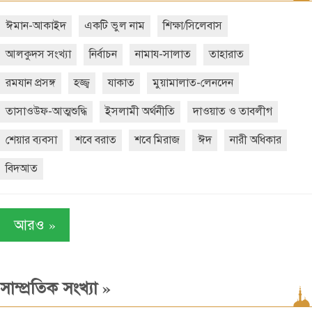
ঈমান-আকাইদ
একটি ভুল নাম
শিক্ষা/সিলেবাস
আলকুদস সংখ্যা
নির্বাচন
নামায-সালাত
তাহারাত
রমযান প্রসঙ্গ
হজ্জ্ব
যাকাত
মুয়ামালাত-লেনদেন
তাসাওউফ-আত্মশুদ্ধি
ইসলামী অর্থনীতি
দাওয়াত ও তাবলীগ
শেয়ার ব্যবসা
শবে বরাত
শবে মিরাজ
ঈদ
নারী অধিকার
বিদআত
»
আরও
»
সাম্প্রতিক সংখ্যা