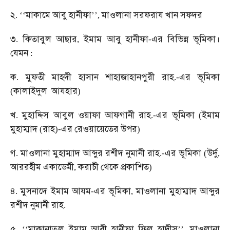
২
মাকামে
আবু
হানীফা
মাওলানা
সরফরায
খান
সফদর
. ‘‘
’’,
৩
কিতাবুল
আছার
ইমাম
আবু
হানীফা
এর
বিভিন্ন
ভূমিকা।
.
,
-
যেমন
:
ক
মুফতী
মাহদী
হাসান
শাহাজাহানপুরী
রাহ
এর
ভূমিকা
.
.-
কালাইদুল
আযহার
(
)
খ
মুহাদ্দিস
আবুল
ওয়াফা
আফগানী
রাহ
এর
ভূমিকা
ইমাম
.
.-
(
মুহাম্মাদ
রাহ
এর
রেওয়ায়েতের
উপর
(
)-
)
গ
মাওলানা
মুহাম্মাদ
আব্দুর
রশীদ
নুমানী
রাহ
এর
ভূমিকা
উর্দু
.
.-
(
,
আররহীম
একাডেমী
করাচী
থেকে
প্রকাশিত
,
)
৪
মুসনাদে
ইমাম
আযম
এর
ভূমিকা
মাওলানা
মুহাম্মাদ
আব্দুর
.
-
,
রশীদ
নুমানী
রাহ
.
৫
মাকানাতুল
ইমাম
আবী
হানীফা
ফিল
হাদীস
মাওলানা
. ‘‘
’’,