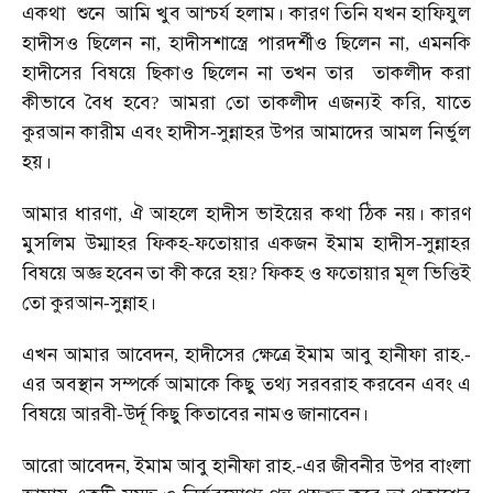
একথা
শুনে
আমি
খুব
আশ্চর্য
হলাম।
কারণ
তিনি
যখন
হাফিযুল
হাদীসও
ছিলেন
না
হাদীসশাস্ত্রে
পারদর্শীও
ছিলেন
না
এমনকি
,
,
হাদীসের
বিষয়ে
ছিকাও
ছিলেন
না
তখন
তার
তাকলীদ
করা
কীভাবে
বৈধ
হবে
আমরা
তো
তাকলীদ
এজন্যই
করি
যাতে
?
,
কুরআন
কারীম
এবং
হাদীস
সুন্নাহর
উপর
আমাদের
আমল
নির্ভুল
-
হয়।
আমার
ধারণা
ঐ
আহলে
হাদীস
ভাইয়ের
কথা
ঠিক
নয়।
কারণ
,
মুসলিম
উম্মাহর
ফিকহ
ফতোয়ার
একজন
ইমাম
হাদীস
সুন্নাহর
-
-
বিষয়ে
অজ্ঞ
হবেন
তা
কী
করে
হয়
ফিকহ
ও
ফতোয়ার
মূল
ভিত্তিই
?
তো
কুরআন
সুন্নাহ।
-
এখন
আমার
আবেদন
হাদীসের
ক্ষেত্রে
ইমাম
আবু
হানীফা
রাহ
,
.-
এর
অবস্থান
সম্পর্কে
আমাকে
কিছু
তথ্য
সরবরাহ
করবেন
এবং
এ
বিষয়ে
আরবী
উর্দূ
কিছু
কিতাবের
নামও
জানাবেন।
-
আরো
আবেদন
ইমাম
আবু
হানীফা
রাহ
এর
জীবনীর
উপর
বাংলা
,
.-