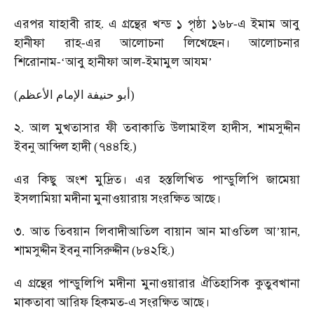
এরপর
যাহাবী
রাহ
এ
গ্রন্থের
খন্ড
১
পৃষ্ঠা
১৬৮
এ
ইমাম
আবু
.
-
হানীফা
রাহ
এর
আলোচনা
লিখেছেন।
আলোচনার
-
শিরোনাম
আবু
হানীফা
আল
ইমামুল
আযম
-‘
-
’
(
أبو حنيفة الإمام الأعظم
)
২
আল
মুখতাসার
ফী
তবাকাতি
উলামাইল
হাদীস
শামসুদ্দীন
.
,
ইবনু
আব্দিল
হাদী
৭৪৪হি
(
.)
এর
কিছু
অংশ
মুদ্রিত।
এর
হস্তলিখিত
পান্ডুলিপি
জামেয়া
ইসলামিয়া
মদীনা
মুনাওয়ারায়
সংরক্ষিত
আছে।
৩
আত
তিবয়ান
লিবাদীআতিল
বায়ান
আন
মাওতিল
আ
য়ান
.
’
,
শামসুদ্দীন
ইবনু
নাসিরুদ্দীন
৮৪২হি
(
.)
এ
গ্রন্থের
পান্ডুলিপি
মদীনা
মুনাওয়ারার
ঐতিহাসিক
কুতুবখানা
মাকতাবা
আরিফ
হিকমত
এ
সংরক্ষিত
আছে।
-