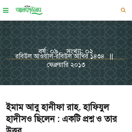
বর্ষ: ০৯, সংখ্যা: ০২
রবিউল আওয়াল-রবিউল আখির ১৪৩৪ ||
ফেব্রুয়ারি ২০১৩
ইমাম আবু হানীফা রাহ. হাফিযুল
হাদীসও ছিলেন : একটি প্রশ্ন ও তার
উত্তর