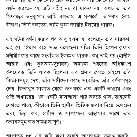
করার
পর
তিনি
কোনোটি
গ্রহণ
করতেন
আবার
কোনোটি
এই
বলে
বর্জন
করতেন
যে
এটি
সহীহ
নয়
বা
মারুফ
নয়।
অথচ
তা
তার
,
সিদ্ধান্তের
অনুকূলে।
আমি
বলতাম
এ
সম্পর্কে
আপনার
ইলম
,
কীরূপ।
তিনি
বলতেন
আমি
কূফা
নগরীর
ইলমের
ধারক।
,
এই
ঘটনা
বর্ণনা
করার
পর
আবু
ইসমা
যা
বলেছেন
তার
সারকথা
এই
যে
ইমাম
রাহ
সত্য
বলেছেন।
সত্যি
তিনি
ছিলেন
কুফার
, ‘
.
মনীষীগণের
কাছে
সংরক্ষিত
ইলমের
ধারক।
শুধু
তাই
নয়
হাদীস
(
আছার
এবং
কুরআন
সুন্নাহর
অন্যান্য
শহরের
অধিকাংশ
-
)
ইলমেরও
তিনি
ধারক
ছিলেন।
এর
প্রমাণ
পেতে
চাইলে
তাঁর
কিতাবসমূহ
দেখ
তাঁর
সঙ্গীদের
কাছে
সংরক্ষিত
তাঁর
বর্ণনাসমূহ
,
দেখ
কিতাবুস
সালাত
থেকে
শুরু
করে
এক
একটি
অধ্যায়
এবং
,
প্রতি
অধ্যায়ের
এক
একটি
মাসআলা
পাঠ
করতে
থাক
তাহলেই
,
দেখতে
পাবে
কীভাবে
তিনি
হাদীস
ভিত্তিক
জবাব
দিয়ে
চলেছেন
,
এবং
চিন্তা
কর
হাদীস
ও
সালাফের
আছারের
সাথে
তার
,
জবাবসমূহ
কত
সামঞ্জস্যপূর্ণ।
’’
আপাতত
শুধু
এই
কটি
কথা
বলেই
আলোচনা
সমাপ্ত
করছি।