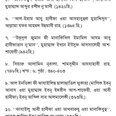
মুহাম্মাদ
আব্দুর
রশীদ
নু
মানী
১৪২০হি
’
(
.)
৬
আল
ইমাম
আবু
হানীফা
ওয়া
আসহাবুহুল
মুহাদ্দিসুন
. ‘‘
-
’’,
আল্লামা
যফর
আহমদ
উছমানী
রাহ
১৩৯৪
হি
. (
.)
৭
উকূদুল
জুমান
ফী
মানাকিবিল
ইমামিল
আযম
আবু
. ‘‘
হানীফাতান
নু
মান
মুহাম্মাদ
ইবনে
ইউসুফ
আসসালেহী
আশ
’
’’,
-
শাফেয়ী
৯৪২হি
(
.)
৮
সিয়ারু
আলামিন
নুবালা
শামসুদ্দীন
আযযাহাবী
রাহ
.
,
.
৭৪৮হি
খন্ড
৬
পৃষ্ঠা
৩৯০
৪০৩
(
.)
:
;
:
-
৯
আল
ইনতিকা
ফী
ফাযাইলিছ
ছালাছাতিল
ফুকাহা
মালিক
ইবনু
.
(
আনাস
ওয়া
মুহাম্মাদ
ইবনু
ইদরীস
আশ
শাফেয়ী
ওয়া
আবী
-
,
হানীফা
ইবনু
আব্দিল
বার
আলমালেকী
৩৬৩হি
)
(
.)
১০
ফাযাইলু
আবী
হানীফা
ওয়া
আখবারুহূ
ওয়া
মানাকিবুহু
. ‘‘
’’,