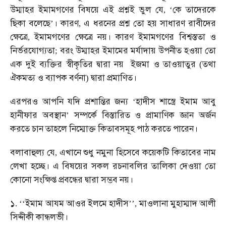
উম্মাহর
ইমামগণের
বিষয়ে
এই
প্রশ্নই
ভুল
যে
কে
তাদেরকে
, ‘
ছিকা
বলেছে
।
কারণ
এ
ধরনের
প্রশ্ন
তো
হয়
সাধারণ
রাবীদের
’
,
ক্ষেত্রে
ইমামগণের
ক্ষেত্রে
নয়।
কারণ
ইমামগণের
বিশ্বস্ততা
ও
,
নির্ভরযোগ্যতা
বরং
উম্মাহর
ইমামের
মর্যাদায়
উপনীত
হওয়া
তো
;
এক
দুই
ব্যক্তির
স্বীকৃতির
দ্বারা
নয়
ইজমা
ও
তাওয়াতুর
তথা
(
ঐকমত্য
ও
ব্যাপক
বর্ণনা
দ্বারা
প্রমাণিত।
)
এরপরও
আপনি
যদি
প্রশান্তির
জন্য
হাদীস
শাস্ত্রে
ইমাম
আবু
‘
হানীফার
অবস্থান
সম্পর্কে
বিস্তারিত
ও
প্রামাণিক
জ্ঞান
অর্জন
’
করতে
চান
তাহলে
নিম্মোক্ত
কিতাবসমূহ
পাঠ
করতে
পারেন।
বলাবাহুল্য
যে
এখানে
শুধু
নমুনা
হিসেবে
কয়েকটি
কিতাবের
নাম
,
লেখা
হচ্ছে।
এ
বিষয়ের
সকল
রচনাবলির
তালিকা
দেওয়া
তো
কোনো
সংক্ষিপ্ত
প্রবন্ধের
দ্বারা
সম্ভব
নয়।
১
ইমাম
আযম
আওর
ইলমে
হাদীস
মাওলানা
মুহাম্মাদ
আলী
. ‘‘
’’,
সিদ্দীকী
কান্ধলভী।