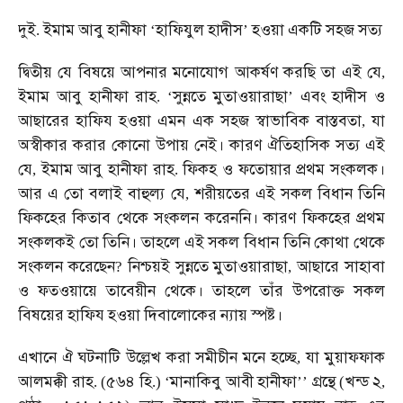
দুই
ইমাম
আবু
হানীফা
হাফিযুল
হাদীস
হওয়া
একটি
সহজ
সত্য
.
‘
’
দ্বিতীয়
যে
বিষয়ে
আপনার
মনোযোগ
আকর্ষণ
করছি
তা
এই
যে
,
ইমাম
আবু
হানীফা
রাহ
সুন্নতে
মুতাওয়ারাছা
এবং
হাদীস
ও
. ‘
’
আছারের
হাফিয
হওয়া
এমন
এক
সহজ
স্বাভাবিক
বাস্তবতা
যা
,
অস্বীকার
করার
কোনো
উপায়
নেই।
কারণ
ঐতিহাসিক
সত্য
এই
যে
ইমাম
আবু
হানীফা
রাহ
ফিকহ
ও
ফতোয়ার
প্রথম
সংকলক।
,
.
আর
এ
তো
বলাই
বাহুল্য
যে
শরীয়তের
এই
সকল
বিধান
তিনি
,
ফিকহের
কিতাব
থেকে
সংকলন
করেননি।
কারণ
ফিকহের
প্রথম
সংকলকই
তো
তিনি।
তাহলে
এই
সকল
বিধান
তিনি
কোথা
থেকে
সংকলন
করেছেন
নিশ্চয়ই
সুন্নতে
মুতাওয়ারাছা
আছারে
সাহাবা
?
,
ও
ফতওয়ায়ে
তাবেয়ীন
থেকে।
তাহলে
তাঁর
উপরোক্ত
সকল
বিষয়ের
হাফিয
হওয়া
দিবালোকের
ন্যায়
স্পষ্ট।
এখানে
ঐ
ঘটনাটি
উল্লেখ
করা
সমীচীন
মনে
হচ্ছে
যা
মুয়াফফাক
,
আলমক্কী
রাহ
৫৬৪
হি
মানাকিবু
আবী
হানীফা
গ্রন্থে
খন্ড
২
. (
.) ‘
’’
(
,