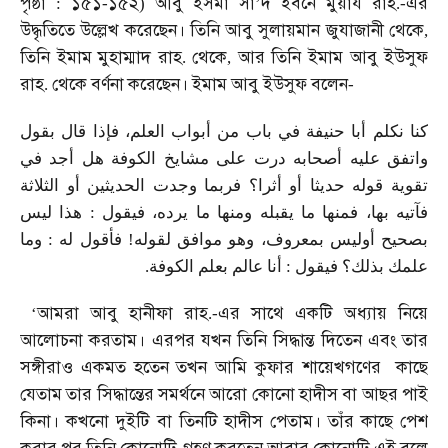
পৃষ্ঠা
১৫১
১৫২
আবু
ইসমা
সা
দ
ইবনে
মুয়ায
রাহ
এর
:
-
)
’
.-
উদ্ধৃতিতে
উল্লেখ
করেছেন।
তিনি
আবু
সুলায়মান
জুযাজানী
থেকে
,
তিনি
ইমাম
মুহাম্মাদ
রাহ
থেকে
আর
তিনি
ইমাম
আবু
ইউসুফ
.
,
রাহ
থেকে
বর্ণনা
করেছেন।
ইমাম
আবু
ইউসুফ
বলেন
.
-
كنا نكلم أبا حنيفة في باب من أبواب العلم، فإذا قال بقول
واتفق عليه أصحابه درت على مشايخ الكوفة هل أجد في
تقوية قوله حديثا أو أثرا؟ فربما وجدت الحديثين أو الثلاثة
فآتيه بها، فمنها ما يقبله ومنها ما يرده، فيقول : هذا ليس
بصحيح أوليس بمعروف، وهو موافق لقوله! فأقول له : وما
علمك بذلك؟ فيقول : أنا عالم بعلم الكوفة.
আমরা
আবু
হানীফা
রাহ
এর
সাথে
একটি
অধ্যায়
নিয়ে
‘
.-
আলোচনা
করতাম।
এরপর
যখন
তিনি
সিদ্ধান্ত
দিতেন
এবং
তার
সঙ্গীরাও
একমত
হতেন
তখন
আমি
কুফার
শায়েখগণের
কাছে
যেতাম
তার
সিদ্ধান্তের
সমর্থনে
আরো
কোনো
হাদীস
বা
আছর
পাই
কিনা।
কখনো
দুইটি
বা
তিনটি
হাদীস
পেতাম।
তাঁর
কাছে
পেশ