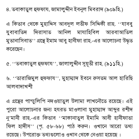
৪
তবাকাতুল
হুফফায
জামালুদ্দীন
ইবনুল
মিবরাদ
৯০৯হি
.
,
(
.)
এ
কিতাব
থেকে
মুহাদ্দিস
আবদুল
লতীফ
সিদ্দিকী
রাহ
যাববু
. ‘‘
যুবাবাতিদ
দিরাসাত
আনিল
মাযাহিবিল
আরবাআতিল
মুতানাসিবাত
গ্রন্থে
ইমাম
আবু
হানীফা
রাহ
এর
আলোচনা
উদ্ধৃত
’’
.-
করেছেন।
৫
তবাকাতুল
হুফফায
জালালুদ্দীন
সুয়ূতী
রাহ
৯১১হি
. ‘‘
’’,
. (
.)
৬
তারাজিমুল
হুফফায
মুহাম্মাদ
ইবনে
রুসতম
আল
হারিছি
. ‘‘
’’,
আলবাদাখশী
এ
গ্রন্থের
পান্ডুলিপি
নদওয়াতুল
উলামা
লাখনৌতে
রয়েছে।
এই
পুরো
আলোচনার
জন্য
হযরত
মাওলানা
মুহাম্মাদ
আব্দুর
রশীদ
নু
মানী
রাহ
এর
কিতাব
মাকানাতুল
ইমামি
আবী
হানীফাতা
’
.-
‘‘
ফিল
হাদীস
পৃ
৫৮
৬৮
পাঠ
করুন।
ওখানে
আরো
তথ্য
’’ (
.
-
)
রয়েছে।
উপরোক্ত
তথ্যগুলোও
ওখান
থেকে
নেওয়া
হয়েছে
।