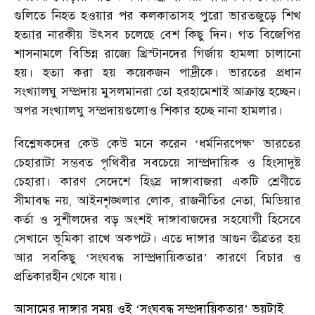
গুলিতে নিহত হওয়ার পর কলকাতাসহ পুরো ভারতজুড়ে শিখ
হত্যার নারকীয় উৎসব চলেছে বেশ কিছু দিন। গত বিজেপির
শাসনামলে বিভিন্ন রাজ্যে খ্রিস্টানদের গির্জায় হামলা চালানো
হয়। হত্যা করা হয় কয়েকজন পাদ্রীকে। ভারতের প্রধান
সংখ্যালঘু সম্প্রদায় মুসলমানরা তো হরহামেশাই আক্রান্ত হচ্ছেন।
অপর সংখ্যালঘু সম্প্রদায়গুলোও শিকার হচ্ছে নানা হামলার।
বিশ্লেষকদের কেউ কেউ মনে করেন
ধর্মনিরপেক্ষ
ভারতের
‘
’
চেহারাটা সম্ভবত পৃথিবীর সবচেয়ে সাম্প্রদায়িক ও হিংসাদুষ্ট
চেহারা। কারণ সেদেশে হিংস্র দাঙ্গাবাজরা একটি শ্রেণীতে
সীমাবদ্ধ নয়, আইনশৃঙ্খলার লোক, রাজনীতির নেতা, মিডিয়ার
কর্তা ও সুশীলদের বড় অংশই দাঙ্গাবাজদের সহযোগী হিসেবে
সেখানে ভূমিকা রাখে অকপটে। এতে দাঙ্গার আগুন তীব্রতর হয়
আর সবকিছু
সংঘবদ্ধ সাম্প্রদায়িকতার
কারণে বিচার ও
‘
’
প্রতিকারহীন থেকে যায়।
আসামের দাঙ্গার সময় ওই
সংঘবদ্ধ সম্প্রদায়িকতার
ভয়টাই
‘
’