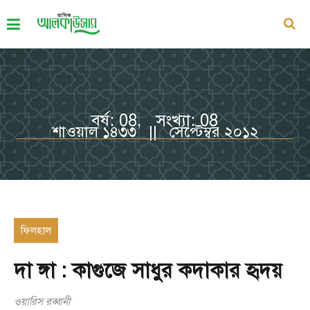
বর্ষ: 08, সংখ্যা: 08
শাওয়াল ১৪৩৩ || সেপ্টেম্বর ২০১২
ফিলহাল
দা ঙ্গা : কাগুজে সাধুর কদাকার হৃদয়
ওয়ারিস রব্বানী