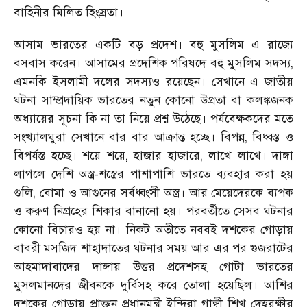
বাহিনীর মিলিত হিংস্রতা।
আসাম ভারতের একটি বড় প্রদেশ। বহু মুসলিম এ রাজ্যে
বসবাস করেন। আসামের প্রদেশিক পরিষদে বহু মুসলিম সদস্য,
এমনকি ইসলামী দলের সদস্যও রয়েছেন। সেখানে এ জাতীয়
ঘটনা সাম্প্রদায়িক ভারতের নতুন কোনো উগ্রতা বা কলঙ্কজনক
অধ্যায়ের সূচনা কি না তা নিয়ে প্রশ্ন উঠেছে। পর্যবেক্ষকদের মতে
সংখ্যালঘুরা সেখানে বার বার আক্রান্ত হচ্ছে। বিপন্ন, বিধ্বস্ত ও
বিপর্যস্ত হচ্ছে। শয়ে শয়ে, হাজার হাজারে, লাখে লাখে। দাঙ্গা
লাগলে দেশি অস্ত্র-শস্ত্রের পাশাপাশি ভারতে ব্যবহার করা হয়
গুলি, বোমা ও আগুনের সর্বধ্বংসী অস্ত্র। আর মেয়েদেরকে ব্যপক
ও করুণ নিগ্রহের শিকার বানানো হয়। পরবর্তীতে সেসব ঘটনার
কোনো বিচারও হয় না। নিকট অতীতে নববই দশকের গোড়ায়
বাবরী মসজিদ শাহাদাতের ঘটনার সময় আর এর পর গুজরাটের
আহমাদাবাদের দাঙ্গায় উত্তর প্রদেশসহ গোটা ভারতের
মুসলমানদের জীবনকে দুর্বিসহ করে তোলা হয়েছিল। আশির
দশকের গোড়ায় প্রাক্তন প্রধানমন্ত্রী ইন্দিরা গান্ধী শিখ দেহরক্ষীর