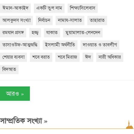
ঈমান-আকাইদ
একটি ভুল নাম
শিক্ষা/সিলেবাস
আলকুদস সংখ্যা
নির্বাচন
নামায-সালাত
তাহারাত
রমযান প্রসঙ্গ
হজ্জ্ব
যাকাত
মুয়ামালাত-লেনদেন
তাসাওউফ-আত্মশুদ্ধি
ইসলামী অর্থনীতি
দাওয়াত ও তাবলীগ
শেয়ার ব্যবসা
শবে বরাত
শবে মিরাজ
ঈদ
নারী অধিকার
বিদআত
»
আরও
»
সাম্প্রতিক সংখ্যা