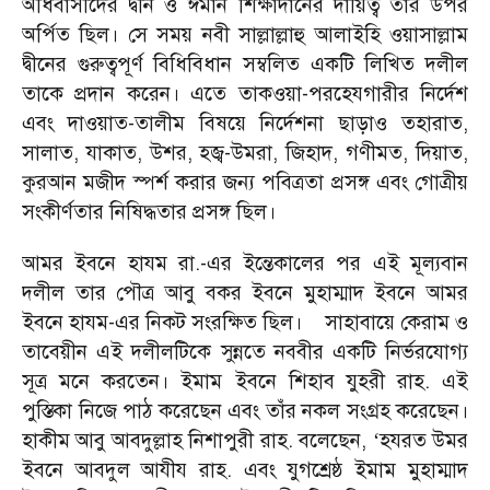
অধিবাসীদের দ্বীন ও ঈমান শিক্ষাদানের দায়িত্ব তাঁর উপর
অর্পিত ছিল। সে সময় নবী সাল্লাল্লাহু আলাইহি ওয়াসাল্লাম
দ্বীনের গুরুত্বপূর্ণ বিধিবিধান সম্বলিত একটি লিখিত দলীল
তাকে প্রদান করেন। এতে তাকওয়া-পরহেযগারীর নির্দেশ
এবং দাওয়াত-তালীম বিষয়ে নির্দেশনা ছাড়াও তহারাত,
সালাত, যাকাত, উশর, হজ্ব-উমরা, জিহাদ, গণীমত, দিয়াত,
কুরআন মজীদ স্পর্শ করার জন্য পবিত্রতা প্রসঙ্গ এবং গোত্রীয়
সংকীর্ণতার নিষিদ্ধতার প্রসঙ্গ ছিল।
আমর ইবনে হাযম রা.-এর ইন্তেকালের পর এই মূল্যবান
দলীল তার পৌত্র আবু বকর ইবনে মুহাম্মাদ ইবনে আমর
ইবনে হাযম-এর নিকট সংরক্ষিত ছিল। সাহাবায়ে কেরাম ও
তাবেয়ীন এই দলীলটিকে সুন্নতে নববীর একটি নির্ভরযোগ্য
সূত্র মনে করতেন। ইমাম ইবনে শিহাব যুহরী রাহ. এই
পুস্তিকা নিজে পাঠ করেছেন এবং তাঁর নকল সংগ্রহ করেছেন।
হাকীম আবু আবদুল্লাহ নিশাপুরী রাহ. বলেছেন,
হযরত উমর
‘
ইবনে আবদুল আযীয রাহ. এবং যুগশ্রেষ্ঠ ইমাম মুহাম্মাদ