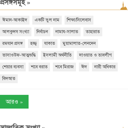
»
প্রসঙ্গসমূহ
ঈমান-আকাইদ
একটি ভুল নাম
শিক্ষা/সিলেবাস
আলকুদস সংখ্যা
নির্বাচন
নামায-সালাত
তাহারাত
রমযান প্রসঙ্গ
হজ্জ্ব
যাকাত
মুয়ামালাত-লেনদেন
তাসাওউফ-আত্মশুদ্ধি
ইসলামী অর্থনীতি
দাওয়াত ও তাবলীগ
শেয়ার ব্যবসা
শবে বরাত
শবে মিরাজ
ঈদ
নারী অধিকার
বিদআত
»
আরও
»
সাম্প্রতিক সংখ্যা