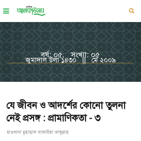
বর্ষ: ০৫, সংখ্যা: ০৫
জুমাদাল উলা ১৪৩০ || মে ২০০৯
যে জীবন ও আদর্শের কোনো তুলনা
নেই প্রসঙ্গ : প্রামাণিকতা - ৩
মাওলানা মুহাম্মাদ যাকারিয়া আব্দুল্লাহ