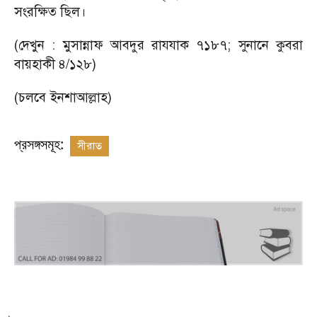
সংরক্ষিত ছিল।
(দেখুন : মুসান্নাফ আবদুর রাযযাক ৭১৮৭; সুনানে কুবরা
বায়হাকী ৪/১২৮)
(চলবে ইনশাআল্লাহ)
প্রসঙ্গসমূহ:
সীরাত