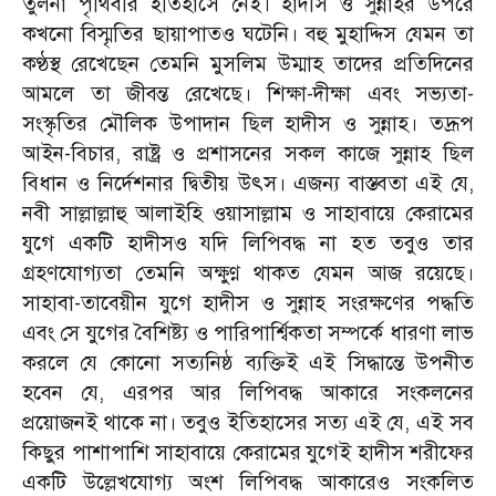
তুলনা পৃথিবীর ইতিহাসে নেই। হাদীস ও সুন্নাহর উপরে
কখনো বিস্মৃতির ছায়াপাতও ঘটেনি। বহু মুহাদ্দিস যেমন তা
কণ্ঠস্থ রেখেছেন তেমনি মুসলিম উম্মাহ তাদের প্রতিদিনের
আমলে তা জীবন্ত রেখেছে। শিক্ষা-দীক্ষা এবং সভ্যতা-
সংস্কৃতির মৌলিক উপাদান ছিল হাদীস ও সুন্নাহ। তদ্রূপ
আইন-বিচার, রাষ্ট্র ও প্রশাসনের সকল কাজে সুন্নাহ ছিল
বিধান ও নির্দেশনার দ্বিতীয় উৎস। এজন্য বাস্তবতা এই যে,
নবী সাল্লাল্লাহু আলাইহি ওয়াসাল্লাম ও সাহাবায়ে কেরামের
যুগে একটি হাদীসও যদি লিপিবদ্ধ না হত তবুও তার
গ্রহণযোগ্যতা তেমনি অক্ষুণ্ণ থাকত যেমন আজ রয়েছে।
সাহাবা-তাবেয়ীন যুগে হাদীস ও সুন্নাহ সংরক্ষণের পদ্ধতি
এবং সে যুগের বৈশিষ্ট্য ও পারিপার্শ্বিকতা সম্পর্কে ধারণা লাভ
করলে যে কোনো সত্যনিষ্ঠ ব্যক্তিই এই সিদ্ধান্তে উপনীত
হবেন যে, এরপর আর লিপিবদ্ধ আকারে সংকলনের
প্রয়োজনই থাকে না। তবুও ইতিহাসের সত্য এই যে, এই সব
কিছুর পাশাপাশি সাহাবায়ে কেরামের যুগেই হাদীস শরীফের
একটি উল্লেখযোগ্য অংশ লিপিবদ্ধ আকারেও সংকলিত