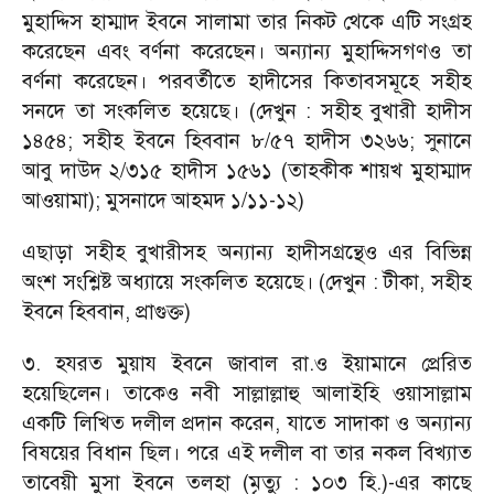
মুহাদ্দিস হাম্মাদ ইবনে সালামা তার নিকট থেকে এটি সংগ্রহ
করেছেন এবং বর্ণনা করেছেন। অন্যান্য মুহাদ্দিসগণও তা
বর্ণনা করেছেন। পরবর্তীতে হাদীসের কিতাবসমূহে সহীহ
সনদে তা সংকলিত হয়েছে। (দেখুন : সহীহ বুখারী হাদীস
১৪৫৪; সহীহ ইবনে হিববান ৮/৫৭ হাদীস ৩২৬৬; সুনানে
আবু দাউদ ২/৩১৫ হাদীস ১৫৬১ (তাহকীক শায়খ মুহাম্মাদ
আওয়ামা); মুসনাদে আহমদ ১/১১-১২)
এছাড়া সহীহ বুখারীসহ অন্যান্য হাদীসগ্রন্থেও এর বিভিন্ন
অংশ সংশ্লিষ্ট অধ্যায়ে সংকলিত হয়েছে। (দেখুন : টীকা, সহীহ
ইবনে হিববান, প্রাগুক্ত)
৩. হযরত মুয়ায ইবনে জাবাল রা.ও ইয়ামানে প্রেরিত
হয়েছিলেন। তাকেও নবী সাল্লাল্লাহু আলাইহি ওয়াসাল্লাম
একটি লিখিত দলীল প্রদান করেন, যাতে সাদাকা ও অন্যান্য
বিষয়ের বিধান ছিল। পরে এই দলীল বা তার নকল বিখ্যাত
তাবেয়ী মুসা ইবনে তলহা (মৃত্যু : ১০৩ হি.)-এর কাছে