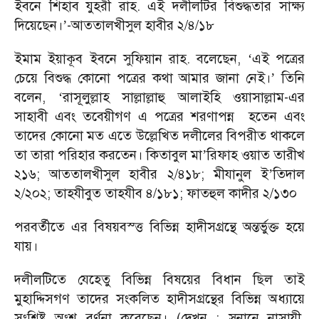
ইবনে শিহাব যুহরী রাহ. এই দলীলটির বিশুদ্ধতার সাক্ষ্য
দিয়েছেন।
-আততালখীসুল হাবীর ২/৪/১৮
’
ইমাম ইয়াকূব ইবনে সুফিয়ান রাহ. বলেছেন,
এই পত্রের
‘
চেয়ে বিশুদ্ধ কোনো পত্রের কথা আমার জানা নেই।
তিনি
’
বলেন,
রাসূলুল্লাহ সাল্লাল্লাহু আলাইহি ওয়াসাল্লাম-এর
‘
সাহাবী এবং তবেয়ীগণ এ পত্রের শরণাপন্ন হতেন এবং
তাদের কোনো মত এতে উল্লেখিত দলীলের বিপরীত থাকলে
তা তারা পরিহার করতেন। কিতাবুল মা
রিফাহ ওয়াত তারীখ
’
২১৬; আততালখীসুল হাবীর ২/৪১৮; মীযানুল ই
তিদাল
’
২/২০২; তাহযীবুত তাহযীব ৪/১৮১; ফাতহুল কাদীর ২/১৩০
পরবর্তীতে এর বিষয়বস্ত্ত বিভিন্ন হাদীসগ্রন্থে অন্তর্ভুক্ত হয়ে
যায়।
দলীলটিতে যেহেতু বিভিন্ন বিষয়ের বিধান ছিল তাই
মুহাদ্দিসগণ তাদের সংকলিত হাদীসগ্রন্থের বিভিন্ন অধ্যায়ে
সংশ্লিষ্ট অংশ বর্ণনা করেছেন। (দেখুন : সুনানে নাসায়ী,