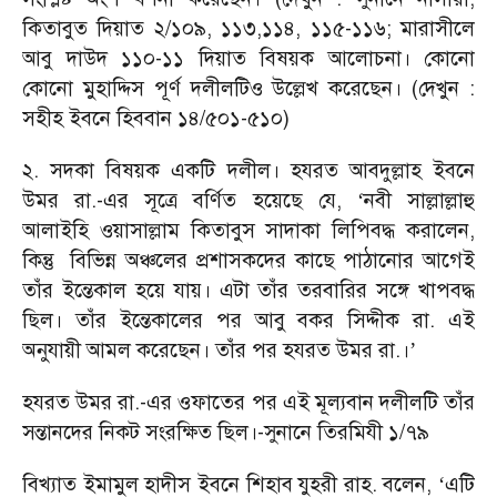
কিতাবুত দিয়াত ২/১০৯, ১১৩,১১৪, ১১৫-১১৬; মারাসীলে
আবু দাউদ ১১০-১১ দিয়াত বিষয়ক আলোচনা। কোনো
কোনো মুহাদ্দিস পূর্ণ দলীলটিও উল্লেখ করেছেন। (দেখুন :
সহীহ ইবনে হিববান ১৪/৫০১-৫১০)
২. সদকা বিষয়ক একটি দলীল। হযরত আবদুল্লাহ ইবনে
উমর রা.-এর সূত্রে বর্ণিত হয়েছে যে,
নবী সাল্লাল্লাহু
‘
আলাইহি ওয়াসাল্লাম কিতাবুস সাদাকা লিপিবদ্ধ করালেন,
কিন্তু বিভিন্ন অঞ্চলের প্রশাসকদের কাছে পাঠানোর আগেই
তাঁর ইন্তেকাল হয়ে যায়। এটা তাঁর তরবারির সঙ্গে খাপবদ্ধ
ছিল। তাঁর ইন্তেকালের পর আবু বকর সিদ্দীক রা. এই
অনুযায়ী আমল করেছেন। তাঁর পর হযরত উমর রা.।
’
হযরত উমর রা.-এর ওফাতের পর এই মূল্যবান দলীলটি তাঁর
সন্তানদের নিকট সংরক্ষিত ছিল।-সুনানে তিরমিযী ১/৭৯
বিখ্যাত ইমামুল হাদীস ইবনে শিহাব যুহরী রাহ. বলেন,
এটি
‘