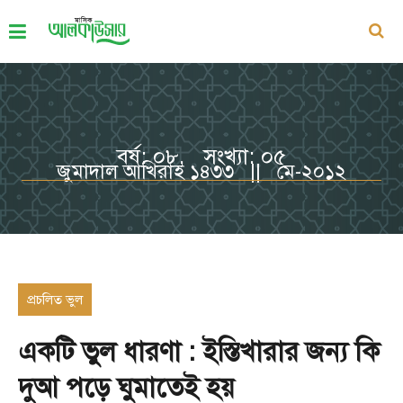
বর্ষ: ০৮, সংখ্যা: ০৫
জুমাদাল আখিরাহ ১৪৩৩ || মে-২০১২
প্রচলিত ভুল
একটি ভুল ধারণা : ইস্তিখারার জন্য কি
দুআ পড়ে ঘুমাতেই হয়