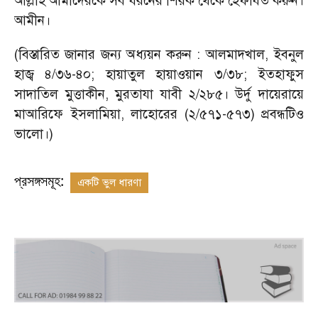
আল্লাহ আমাদেরকে সব ধরনের শিরক থেকে হেফাযত করুন।
আমীন।
(বিস্তারিত জানার জন্য অধ্যয়ন করুন : আলমাদখাল, ইবনুল
হাজ্ব ৪/৩৬-৪০; হায়াতুল হায়াওয়ান ৩/৩৮; ইতহাফুস
সাদাতিল মুত্তাকীন, মুরতাযা যাবী ২/২৮৫। উর্দু দায়েরায়ে
মাআরিফে ইসলামিয়া, লাহোরের (২/৫৭১-৫৭৩) প্রবন্ধটিও
ভালো।)
প্রসঙ্গসমূহ:
একটি ভুল ধারণা