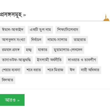
»
প্রসঙ্গসমূহ
ঈমান-আকাইদ
একটি ভুল নাম
শিক্ষা/সিলেবাস
আলকুদস সংখ্যা
নির্বাচন
নামায-সালাত
তাহারাত
রমযান প্রসঙ্গ
হজ্জ্ব
যাকাত
মুয়ামালাত-লেনদেন
তাসাওউফ-আত্মশুদ্ধি
ইসলামী অর্থনীতি
দাওয়াত ও তাবলীগ
শেয়ার ব্যবসা
শবে বরাত
শবে মিরাজ
ঈদ
নারী অধিকার
বিদআত
»
আরও