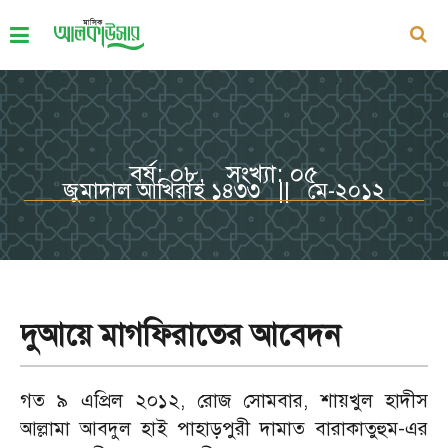
বর্ষ: ০৮, সংখ্যা: ০৫
জুমাদাল আখিরাহ ১৪৩৩ || মে-২০১২
দুআয়ে মাগফিরাতের আবেদন
গত ৯ এপ্রিল ২০১২, রোজ সোমবার, শায়খুল হাদীস
আল্লামা আবদুল হাই পাহাড়পুরী দামাত বারাকাতুহুম-এর