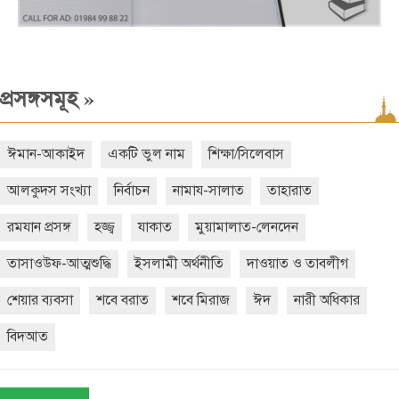
»
প্রসঙ্গসমূহ
ঈমান-আকাইদ
একটি ভুল নাম
শিক্ষা/সিলেবাস
আলকুদস সংখ্যা
নির্বাচন
নামায-সালাত
তাহারাত
রমযান প্রসঙ্গ
হজ্জ্ব
যাকাত
মুয়ামালাত-লেনদেন
তাসাওউফ-আত্মশুদ্ধি
ইসলামী অর্থনীতি
দাওয়াত ও তাবলীগ
শেয়ার ব্যবসা
শবে বরাত
শবে মিরাজ
ঈদ
নারী অধিকার
বিদআত