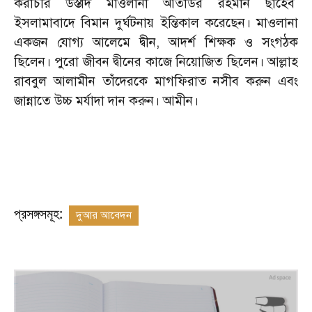
করাচীর উস্তাদ মাওলানা আতাউর রহমান ছাহেব
ইসলামাবাদে বিমান দুর্ঘটনায় ইন্তিকাল করেছেন। মাওলানা
একজন যোগ্য আলেমে দ্বীন, আদর্শ শিক্ষক ও সংগঠক
ছিলেন। পুরো জীবন দ্বীনের কাজে নিয়োজিত ছিলেন। আল্লাহ
রাববুল আলামীন তাঁদেরকে মাগফিরাত নসীব করুন এবং
জান্নাতে উচ্চ মর্যাদা দান করুন। আমীন।
প্রসঙ্গসমূহ:
দুআর আবেদন