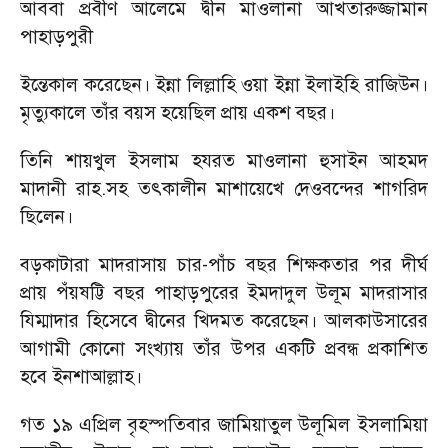
আববা প্রবীণ আলেমে
দ্বীন মাওলানা আখতারুজ্জামান
পাহাড়পুরী
ইন্তেকাল করেছেন। ইন্না লিল্লাহি ওয়া ইন্না ইলাইহি রাজিউন।
মৃত্যুকালে তাঁর বয়স হয়েছিল প্রায় একশ বছর।
তিনি শায়খুল ইসলাম হযরত মাওলানা হুসাইন আহমদ
মাদানী রাহ.সহ তৎকালীন মাশায়েখে দেওবন্দের শাগরিদ
ছিলেন।
বড়কাটারা মাদরাসায় চার-পাঁচ বছর শিক্ষকতার পর দীর্ঘ
প্রায় পঁয়ষট্টি বছর পাহাড়পুরের ইমদাদুল উলূম মাদরাসার
যিম্মাদার হিসেবে দ্বীনের খিদমত করেছেন। আলকাউসারের
আগামী কোনো সংখ্যায় তাঁর উপর একটি প্রবন্ধ প্রকাশিত
হবে ইনশাআল্লাহ।
গত ১৯ এপ্রিল বৃহস্পতিবার জামিয়াতুল উলূমিল ইসলামিয়া