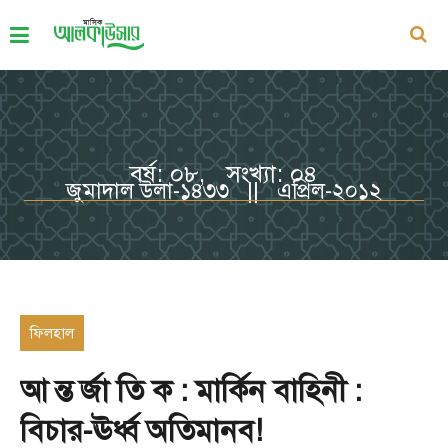
বর্ষ: ০৮, সংখ্যা: ০৪
জুমাদাল উলা-১৪৩৩ || এপ্রিল-২০১২
ফিলহাল
আ ন্ত র্জা তি ক : মার্কিন বাহিনী :
বিচার-ঊর্ধ্ব অতিমানব!