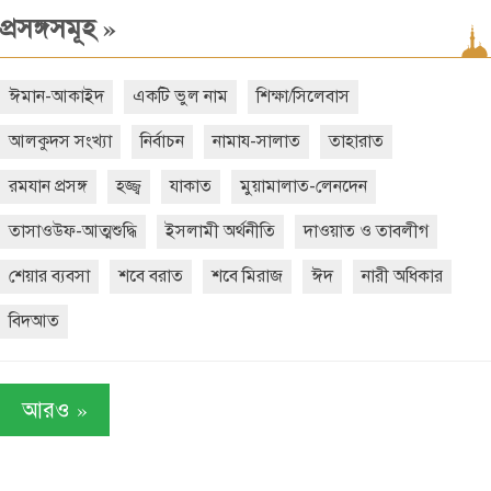
»
প্রসঙ্গসমূহ
ঈমান-আকাইদ
একটি ভুল নাম
শিক্ষা/সিলেবাস
আলকুদস সংখ্যা
নির্বাচন
নামায-সালাত
তাহারাত
রমযান প্রসঙ্গ
হজ্জ্ব
যাকাত
মুয়ামালাত-লেনদেন
তাসাওউফ-আত্মশুদ্ধি
ইসলামী অর্থনীতি
দাওয়াত ও তাবলীগ
শেয়ার ব্যবসা
শবে বরাত
শবে মিরাজ
ঈদ
নারী অধিকার
বিদআত
»
আরও