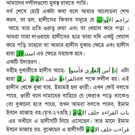
আমাদের
দলীলগুলো
মুখস্থ
রাখতে
পারি।
সর্ব
শেষে
ছোট্ট
একটা
কথা
বলে
আমার
আলোচনা
শেষ
করব
তা
হল
হাদীসের
কিতাব
সমূহে
যে
,
,
ب
وا
ب
تراجم الا
আছে
তার
প্রতি
গুরুত্ব
দেয়া
এবং
তা
খেয়াল
করে
পড়া
।
আমরা
যারা
দাওরায়ে
হাদীসের
ছাত্র
তারা
যদি
একটু
খেয়াল
করে
পড়ি
তাহলে
তা
আমার
হাদীস
বুঝার
ক্ষেত্রে
এবং
হাদীস
দ্বারা
এর
ক্ষেত্রে
সহায়ক
হবে।
استد
ل
ل
একটি
উদাহরণ
:
সহীহ
বুখারীতে
হাদীস
আছে
এটা
-
ا
ري فأمنو
ا
لق
ا
أمن
ا
إذ
দ্বারা
এর
পক্ষে
দলীল
হয়।
এই
القراء
ة
خلف الا
م
ا
م
تر
ك
হাদীস
থেকে
বুঝা
যায়
ইমামই
হল
ক্বারী।
এখন
কেউ
বলতে
,
পারে
ক্বারী
বলে
নামাযের
বাহিরে
যে
কেরাত
পড়ে
তাকেও
,
তো
বুঝানো
হতে
পারে
তখন
আমরা
বলতে
পারব
ইমাম
,
,
ইবনে
মাজাহ
রহ
মৃত
২৭৩হি
.(
:
.)
م
ا
م
باب القراءة خلف الإ
এর
অধীনে
এ
হাদীসটি
নিয়ে
এসেছেন।
তার
মানে
ইমাম
ইবনে
মাজাহ
রহ
বুঝেছেন
এ
হাদীসটি
.
م
ا
م
قراءت خلف الا