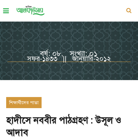
বর্ষ: ০৮, সংখ্যা: ০১
সফর-১৪৩৩ || জানুয়ারি-২০১২
শিক্ষার্থীদের পাতা
হাদীসে নববীর পাঠগ্রহণ : উসূল ও
আদাব