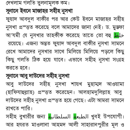
দেখলাম
গলতি
তুলনামূলক
কম।
সুনানে
ইবনে
মাজাহর
সহীহ
নুসখা
ফুয়াদ
আবদুল
বাকীর
পর
আর
কেউ
ইবনে
মাজাহর
সহীহ
নুসখা
প্রস্ত্তত
করেছে
বলে
আমাদের
জানা
নেই।
ড
মুস্তফা
.
আ
যমী
যে
নুসখার
তাহকীক
করেছে
তাতে
তো
বহু
’
ط
خل
রয়েছে।
এজন্য
অন্তত
ফুয়াদ
আবদুল
বাকীর
নুসখা
সামনে
রেখে
আমাদের
নুসখার
সাথে
মিলিয়ে
মিলিয়ে
পড়লে
কিছু
কিছু
গলতি
ঠিক
হয়ে
যাবে।
এভাবে
সহীহ
নুসখা
সংগ্রহ
করতে
হবে।
সুনানে
আবু
দাউদের
সহীহ
নুসখা
আবু
দাউদের
সহীহ
নুসখা
শায়খ
মুহাম্মদ
আওয়ামা
হাফিযাহুল্লাহ
প্রস্ত্তত
করেছেন।
আলহামদুলিল্লাহ
আবু
(
)
দাউদের
সহীহ
নুসখা
প্রস্ত্তত
হয়ে
গেছে।
এটা
আমরা
সামনে
রাখতে
পারি।
সহীহ
বুখারীর
জন্য
খুবই
উপযোগী।
الطبع
ة
السلطاني
ة
আর
হযরত
মাওলানা
আহমদ
আলী
সাহারানপুরীর
মূল
ও