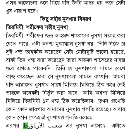
এসব
আলোচনা
শুনে
গিয়ে
যদি
উল্টা
আছর
হয়
তবে
সেটা
খুব
খারাপ
হবে।
কিছু
সহীহ
নুসখার
বিবরণ
তিরমিযী
শরীফের
সহীহ
নুসখা
তিরমিযী
শরীফের
জন্য
আহমদ
শাকেরের
নুসখা
সংগ্রহ
করা
যেতে
পারে।
এটা
অবশ্য
মুকাম্মাল
নুসখা
নয়।
তিনি
নিজে
যে
দুই
খন্ড
তাহকীক
করেছেন
সেটা
মোটামুটি
ভালো
হয়েছে
,
বাকী
তিন
খন্ড
যারা
করেছেন
তারা
আহমদ
শাকেরের
নাহ্জ
ধরে
রাখতে
পারেননি।
তিনি
যে
নুসখাগুলো
সামনে
রেখে
কাজ
করেছেন
তারা
সে
নুসখাগুলো
সামনে
রাখেনি।
আমরা
যদি
আমাদের
নুসখার
সাথে
মিলিয়ে
মিলিয়ে
ঠিক
করে
নেই
তাহলে
অনেকটা
নির্ভুল
করা
যাবে।
আমি
অবশ্য
মিলিয়ে
মিলিয়ে
তিরমিযী
১ম
খন্ড
ঠিক
করেছিলাম।
তখন
দেখেছি
কোন
কোন
জায়গায়
আমাদের
নুসখায়
গলতি
রয়েছে।
আবার
কোন
কোন
ক্ষেত্রে
ঐ
নুসখায়ও
গলতি
রয়েছে।
এরপর
এর
নুসখা
এসেছে।
এটাতে
شعيب الأرناؤو
ط