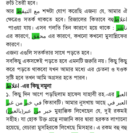
রুচি
তৈরী
হবে।
আর
শব্দটা
যোগ
করেছি
এজন্য
যে
আমার
ঐ
ظ
مع التيق
,
ক্ষেত্রেও
সতর্ক
থাকতে
হবে।
রিজালের
কিতাবে
বহু
اغلا
ط
পাওয়া
যায়।
এসব
গলতি
তিন
কারণে
হয়ে
থাকে
:
شر
نا
এর
কারণে
এর
কারণে
কখনো
কখনো
মুসান্নিফের
,
قق
مح
,
কারণে।
এজন্য
এগুলি
সতর্কতার
সাথে
পড়তে
হবে।
সবকিছু
একসঙ্গেই
পড়তে
হবে
এমনটি
জরুরি
নয়।
কিছু
কিছু
করে
পড়তে
থাকবো
যখন
আমার
মধ্যে
এর
চেতনা
ও
যওক
সৃষ্টি
হবে
তখন
আমি
অগ্রসর
হতে
পারব।
এর
কিছু
নমুনা
ط
اغلا
-
১
কিছু
দিন
আগে
পড়ছিলাম
হাফেয
যাহাবী
রহ
এর
.
.-
ر
العب
কিতাবটি।
আমার
নুসখায়
আছে
العبر في
في خب
ر
من غب
ر
মুহাক্কিক
লিখেছেন
যে
দুই
রকমই
)
ن
عبر(بالعي
ن
خبر م
,
সহীহ।
যা
হোক
উক্ত
গ্রন্থে
নাজানি
কার
দ্বারা
হরকত
লাগানো
হয়েছে
বেচারা
মুসহিরকে
লিখেছে
মিসহার।
এ
রকম
বহু
বহু
,