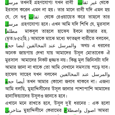
তখনই
গ্রহণযোগ্য
যখন
রাবী
থেকে
غير ثقا
ت
مرس
ل
ইরসাল
করেন
এমন
না
হয়।
তার
মানে
রাবী
যদি
এমন
হয়
যে
সে
শুধু
থেকে
রেওয়ায়েত
করে
তাহলে
তার
,
ت
ثقا
গ্রহণযোগ্য
হবে।
এখন
আমি
যদি
শিখি
যে
মুরসাল
ل
مرس
,
মাকবূল
তাহলে
হাফেয
ইবনে
হাজার
রহ
ا
مطلق
.
মৃত
৮৫২হি
আমাকে
মাঝে
মধ্যে
ফাতহুল
বারীতে
বলবেন
(
:
.)
,
অথচ
এ
ধরনের
والمرسل عند المخالفين أيضا حج
ة
অনেক
জায়গায়
দেখা
যায়
আমাদের
উসূল
মোতাবেক
ঐ
মুরসাল
আমাদের
নিকট
হুজ্জত
নয়।
কিন্তু
মূল
জিনিসটা
যদি
আমার
জানা
না
থাকে
তো
আমি
সেখানে
সমস্যায়
পড়ে
যাব।
হাফেয
সাহেব
যখন
বলবেন
والمرسل عند المخالفين
তখন
আমার
কোনো
জবাব
থাকবে
না।
এজন্য
أيضا حج
ة
আমি
বলছি
মুহাদ্দিসীনের
উসূল
জানার
পাশাপাশি
আমাদের
,
হানাফিয়্যাদের
উসূলও
জানতে
হবে।
এখানে
মনে
রাখতে
হবে
উসূল
দুই
ধরনের
এক
হলো
,
:
মুহাদ্দিসীনে
কেরামের
আমরা
اصول واصطلا
ح
متاخري
ن