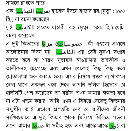
সামনে
রাখতে
পারে।
এক
হাফেয
ইবনে
হাজার
রহ
মৃত্যু
৮৫২
.
ب
التهذي
يب
تقر
.(
:
হি
যা
রচনা
করেছেন।
.)
দুই
হাফেয
যাহাবী
রহ
মৃত্যু
৭৪৮
হি
যেটি
.
ف
الكاش
. (
:
.)
রচনা
করেছেন।
এ
দুই
কিতাবের
ও
কী
এগুলো
এখানে
خصوصيا
ت
مزا
يا
আলোচনার
বিষয়
নয়।
এর
সেই
নুসখা
সংগ্রহ
الكاش
ف
করতে
হবে
যা
শায়খ
মুহাম্মদ
আওয়ামার
তাহকীক
ও
তালীকসহ
ছেপেছে
এবং
এখন
থেকেই
কিছু
কিছু
করে
মোতালাআ
শুরু
করতে
হবে।
এসব
বিষয়ে
যওক
না
থাকলে
দেখা
যাবে
একজন
বলে
দেবে
আপনি
দলিল
হিসেবে
যে
হাদীসটি
পেশ
করেছেন
তা
যয়ীফ
তখন
আমার
ক্ষমতা
হবে
না
এটা
খন্ডন
করার।
আমি
এখন
এ
বিষয়ে
যেহেতু
ফিতনার
সম্মুখীন
তাই
এভাবে
প্রস্ত্ততি
নেব
যে
রাবীদের
জীবনী
সংক্ষিপ্তভাবে
এ
দুই
কিতাব
থেকে
মিলিয়ে
মিলিয়ে
পড়ব।
এতে
আমার
টা
সহীহ
হবে
এবং
আস্তে
আস্তে
বা
ذو
ق
ضب
ط