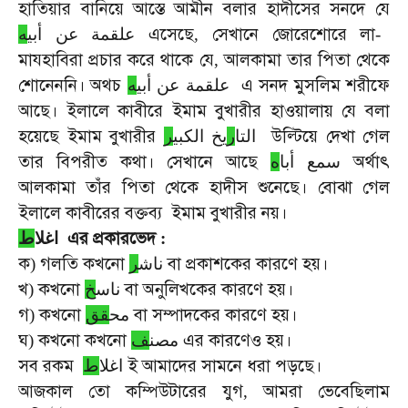
হাতিয়ার
বানিয়ে
আস্তে
আমীন
বলার
হাদীসের
সনদে
যে
এসেছে
সেখানে
জোরেশোরে
লা
ه
علقمة عن أبي
,
-
মাযহাবিরা
প্রচার
করে
থাকে
যে
আলকামা
তার
পিতা
থেকে
,
শোনেননি।
অথচ
এ
সনদ
মুসলিম
শরীফে
علقمة عن أبي
ه
আছে।
ইলালে
কাবীরে
ইমাম
বুখারীর
হাওয়ালায়
যে
বলা
হয়েছে
ইমাম
বুখারীর
উল্টিয়ে
দেখা
গেল
التا
ر
يخ الكبي
ر
তার
বিপরীত
কথা।
সেখানে
আছে
অর্থাৎ
سمع أبا
ه
আলকামা
তাঁর
পিতা
থেকে
হাদীস
শুনেছে।
বোঝা
গেল
ইলালে
কাবীরের
বক্তব্য
ইমাম
বুখারীর
নয়।
এর
প্রকারভেদ
ط
اغلا
:
ক
গলতি
কখনো
বা
প্রকাশকের
কারণে
হয়।
)
ر
ناش
খ
কখনো
বা
অনুলিখকের
কারণে
হয়।
)
خ
ناس
গ
কখনো
বা
সম্পাদকের
কারণে
হয়।
)
قق
مح
ঘ
কখনো
কখনো
এর
কারণেও
হয়।
)
ف
مصن
সব
রকম
ই
আমাদের
সামনে
ধরা
পড়ছে।
اغلا
ط
আজকাল
তো
কম্পিউটারের
যুগ
আমরা
ভেবেছিলাম
,