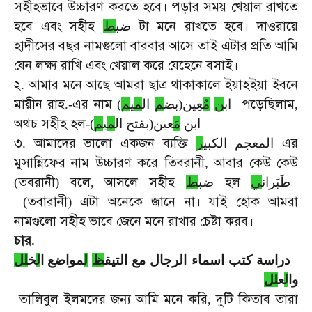
সহীহভাবে
উচ্চারণ
করতে
হবে।
পড়ার
সময়
খেয়াল
রাখতে
হবে
এবং
সহীহ
টা
মনে
রাখতে
হবে।
দাওরায়ে
ضب
ط
হাদীসের
বছর
নামগুলো
বারবার
আসে
তাই
এটার
প্রতি
আমি
যেন
লক্ষ্য
রাখি
এবং
খেয়াল
করে
যেহেনে
বসাই।
২
আমার
মনে
আছে
আমরা
ছাত্র
থাকাকালে
ইয়াহইয়া
ইবনে
.
মায়ীন
রাহ
এর
নাম
পড়েছিলাম
.-
)
م
ي
م
ال
م
ُعِين(بض
م
ن
اب
,
অথচ
সহীহ
হল
-
)
م
ي
م
َعين(بفتح ال
م
ابن
৩
আমাদের
ভালো
একজন
ব্যক্তি
এর
.
ر
المعجم الكبي
মুসান্নিফের
নাম
উচ্চারণ
করে
তিবরানী
আবার
কেউ
কেউ
,
তবরানী
বলে
আসলে
সহীহ
হল
(
)
,
ط
ضب
ي
طَبَران
তবারানী
এটা
অনেকে
জানে
না।
যাই
হোক
আমরা
(
)
নামগুলো
সহীহ
ভাবে
জেনে
মনে
রাখার
চেষ্টা
করব।
চার
.
دراسة كتب اسماء الرجال مع التيق
ظ
ل
مواضع ا
ل
خ
لل
وا
ل
ع
لل
তালিবুল
ইলমদের
জন্য
আমি
মনে
করি
দুটি
কিতাব
তারা
,