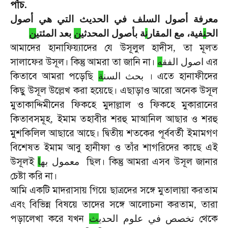
পাঁচ
.
معرفة أصول السلف في الحديث التي هي أصول
الح
ن
فية، مع المقار
ن
ة بأصول المحدثي
ن
بعد المئتي
ن
আমাদের
হানাফিয়্যাদের
যে
উসূলুল
হাদীস
তা
মূলত
,
সালাফের
উসূল।
কিন্তু
আমরা
তা
জানি
না।
এর
اصول الفق
ه
কিতাবে
আমরা
পড়েছি
।
এতে
হানাফীদের
بحث السن
ة
কিছু
উসূল
উল্লেখ
করা
হয়েছে।
এছাড়াও
আরো
অনেক
উসূল
মুতাকাদ্দিমীনের
ফিকহে
মুদাল্লাল
ও
ফিকহে
মুকারানের
কিতাবসমূহ
ইমাম
তহাবীর
শরহু
মাআনিল
আছার
ও
শরহু
,
মুশকিলিল
আছারে
আছে।
দ্বিতীয়
শতকের
পূর্ববর্তী
ইমামগণ
বিশেষত
ইমাম
আবু
হানীফা
ও
তাঁর
শাগরিদের
কাছে
এই
উসূলই
ছিল।
কিন্তু
আমরা
এসব
উসূল
জানার
معمول به
ا
চেষ্টা
করি
না।
আমি
একটি
মাদরাসায়
গিয়ে
ছাত্রদের
সঙ্গে
মুতালায়া
করতাম
এবং
বিভিন্ন
বিষয়ে
তাদের
সঙ্গে
আলোচনা
করতাম
তারা
,
পড়ালেখা
করে
যখন
থেকে
تخصص في علوم الحدي
ث