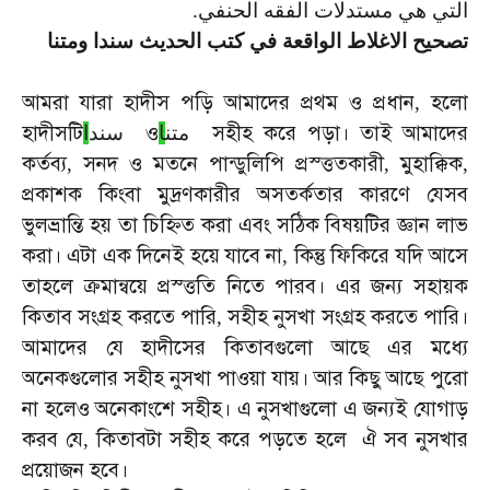
التي هي مستدلات الفقه الحنفي.
تصحيح الاغلاط الواقعة في كتب الحديث سندا ومتنا
আমরা
যারা
হাদীস
পড়ি
আমাদের
প্রথম
ও
প্রধান
হলো
,
হাদীসটি
ও
সহীহ
করে
পড়া।
তাই
আমাদের
متن
ا
سند
ا
কর্তব্য
সনদ
ও
মতনে
পান্ডুলিপি
প্রস্ত্ততকারী
মুহাক্কিক
,
,
,
প্রকাশক
কিংবা
মুদ্রণকারীর
অসতর্কতার
কারণে
যেসব
ভুলভ্রান্তি
হয়
তা
চিহ্নিত
করা
এবং
সঠিক
বিষয়টির
জ্ঞান
লাভ
করা।
এটা
এক
দিনেই
হয়ে
যাবে
না
কিন্তু
ফিকিরে
যদি
আসে
,
তাহলে
ক্রমান্বয়ে
প্রস্ত্ততি
নিতে
পারব।
এর
জন্য
সহায়ক
কিতাব
সংগ্রহ
করতে
পারি
সহীহ
নুসখা
সংগ্রহ
করতে
পারি।
,
আমাদের
যে
হাদীসের
কিতাবগুলো
আছে
এর
মধ্যে
অনেকগুলোর
সহীহ
নুসখা
পাওয়া
যায়।
আর
কিছু
আছে
পুরো
না
হলেও
অনেকাংশে
সহীহ।
এ
নুসখাগুলো
এ
জন্যই
যোগাড়
করব
যে
কিতাবটা
সহীহ
করে
পড়তে
হলে
ঐ
সব
নুসখার
,
প্রয়োজন
হবে।