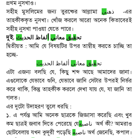
প্রথম
নুসখাও।
সহীহ
মুসলিমের
জন্য
তুরষ্কের
আল্লামা
এর
ي
ذهن
-
তাহকীককৃত
নুসখা।
খোঁজ
করলে
আরো
অনেক
কিতাবেরই
সহীহ
নুসখা
পাওয়া
যেতে
পারে।
দুই
.
ث
لفاظ الحدي
أ
ي
معان
ق
ي
ق
تح
দ্বিতীয়ত
আমি
যে
বিষয়টির
উপর
তাম্বীহ
করতে
চাচ্ছি
তা
:
হচ্ছে
-
تح
ق
ي
ق
معان
ي
ألفاظ الحدي
ث
এটা
এজন্য
বলছি
যে
কিছু
শব্দ
আছে
আমাদের
জানা।
,
এগুলোকে
যেভাবে
শুনি
যেভাবে
জানি
সেটার
উপরই
নির্ভর
,
করে
থাকি
কিন্তু
তাহকীক
করলে
দেখা
যায়
যে
যা
জানি
তা
,
,
গলত।
এর
দুটো
উদাহরণ
তুলে
ধরছি
:
১
এ
পর্যন্ত
আমি
অনেক
ছাত্রকে
জিজ্ঞাসা
করেছি
এবং
খুব
.
কম
ছাত্রই
জবাব
দিতে
পেরেছে
যে
অর্থ
কী
আমরাও
ه
ناصي
?
ছোটবেলায়
যখন
কুদূরী
পড়েছি
অর্থ
জেনেছি
কপাল।
ه
ناصي
,