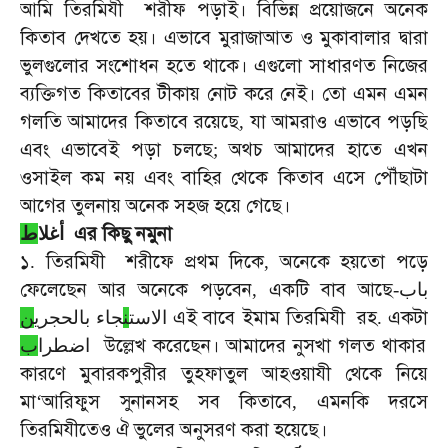
আমি
তিরমিযী
শরীফ
পড়াই।
বিভিন্ন
প্রয়োজনে
অনেক
কিতাব
দেখতে
হয়।
এভাবে
মুরাজাআত
ও
মুকাবালার
দ্বারা
ভুলগুলোর
সংশোধন
হতে
থাকে।
এগুলো
সাধারণত
নিজের
ব্যক্তিগত
কিতাবের
টীকায়
নোট
করে
নেই।
তো
এমন
এমন
গলতি
আমাদের
কিতাবে
রয়েছে
যা
আমরাও
এভাবে
পড়ছি
,
এবং
এভাবেই
পড়া
চলছে
অথচ
আমাদের
হাতে
এখন
;
ওসাইল
কম
নয়
এবং
বাহির
থেকে
কিতাব
এসে
পৌঁছাটা
আগের
তুলনায়
অনেক
সহজ
হয়ে
গেছে।
এর
কিছু
নমুনা
أغلا
ط
১
তিরমিযী
শরীফে
প্রথম
দিকে
অনেকে
হয়তো
পড়ে
.
,
ফেলেছেন
আর
অনেকে
পড়বেন
একটি
বাব
আছে
,
-
باب
এই
বাবে
ইমাম
তিরমিযী
রহ
একটা
ن
جاء بالحجري
ن
الاست
.
উল্লেখ
করেছেন।
আমাদের
নুসখা
গলত
থাকার
اضطرا
ب
কারণে
মুবারকপুরীর
তুহফাতুল
আহওয়াযী
থেকে
নিয়ে
মা
আরিফুস
সুনানসহ
সব
কিতাবে
এমনকি
দরসে
‘
,
তিরমিযীতেও
ঐ
ভুলের
অনুসরণ
করা
হয়েছে।