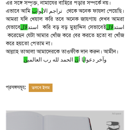
এর
সঙ্গে
সম্পৃক্ত
নামাযের
বাহিরে
পড়ার
সম্পর্কে
নয়।
,
এভাবে
আমি
থেকে
অনেক
ফায়দা
পেয়েছি।
تراجم الا
ب
وا
ب
আমরা
যদি
খেয়াল
করি
তবে
অনেক
জায়গায়
দেখব
আমরা
যেভাবে
করি
বড়
বড়
মুহাদ্দিস
সেভাবেই
استد
ل
ل
استد
ل
ل
করেছেন
যেটা
আমার
খোঁজ
করে
বের
করতে
হতো
বা
খোঁজ
করে
হয়তো
পেতাম
না।
আল্লাহ
তাআলা
আমাদেরকে
তাওফীক
দান
করুন।
আমীন।
وآخر دعوا
ن
ا أ
ن
الحمد لله رب العالمي
ن
প্রসঙ্গসমূহ:
তলবে ইলম