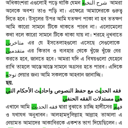
অধিকাংশরা
এগুলোই
পড়ে
থাকি
যেমন
আমরা
شرح النخب
ة
অনেকে
অবশ্য
তাও
পড়ি
না।
এক্ষেত্রে
আমাদেরকে
গুরুত্ব
দিতে
হবে।
উসূলের
উপর
আমি
যতক্ষণ
পাকা
না
হব
ততক্ষণ
আমি
কারো
সামনে
টিকে
থাকতে
পারব
না।
এলোমেলো
কথা
বলে
কারো
সামনে
টিকে
থাকা
যায়
না।
শরহে
নুখবাতে
এর
যে
ইসতেলাহগুলো
এসেছে
সেগুলোকে
متاخري
ن
এর
কিতাব
ও
ব্যবহার
থেকে
খুঁজে
খুঁজে
বের
متقدمي
ن
করতে
হবে
জানতে
হবে।
আমরা
যদি
এ
বিষয়গুলো
যেহেনে
,
রাখি
তাহলে
আস্তে
আস্তে
সামনে
অগ্রসর
হতে
পারব।
এদিকে
দেয়ার
জন্য
আমি
সকলকে
আহবান
জানাচ্ছি।
توج
ه
ছয়
.
فقه الحد
ي
ث مع حفظ النصوص واحاد
ي
ث الأحكام الت
ي
ه
ي
مستدلات الفقه الحنف
ي
এখানে
আমি
দ্বারা
বুঝাতে
চাচ্ছি
হাদীসের
فه
م
فقه الحدي
ث
ও
যথাযথ
অনুধাবন।
আলহামদুলিল্লাহ
আল্লাহ
তাআলা
এ
নেয়ামত
আমাদের
আকাবিরকে
একশত
ভাগ
দিয়েছিলেন।
এ