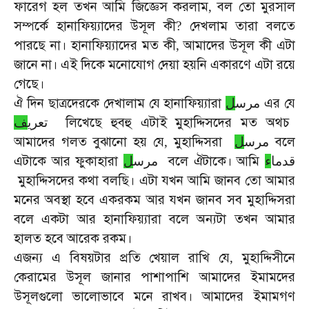
ফারেগ
হল
তখন
আমি
জিজ্ঞেস
করলাম
বল
তো
মুরসাল
,
সম্পর্কে
হানাফিয়্যাদের
উসূল
কী
দেখলাম
তারা
বলতে
?
পারছে
না।
হানাফিয়্যাদের
মত
কী
আমাদের
উসূল
কী
এটা
,
জানে
না।
এই
দিকে
মনোযোগ
দেয়া
হয়নি
একারণে
এটা
রয়ে
গেছে।
ঐ
দিন
ছাত্রদেরকে
দেখালাম
যে
হানাফিয়্যারা
এর
যে
مرس
ل
লিখেছে
হুবহু
এটাই
মুহাদ্দিসদের
মত
অথচ
تعري
ف
আমাদের
গলত
বুঝানো
হয়
যে
মুহাদ্দিসরা
বলে
,
ل
مرس
এটাকে
আর
ফুকাহারা
বলে
ঐটাকে।
আমি
قدما
ء
مرس
ل
মুহাদ্দিসদের
কথা
বলছি।
এটা
যখন
আমি
জানব
তো
আমার
মনের
অবস্থা
হবে
একরকম
আর
যখন
জানব
সব
মুহাদ্দিসরা
বলে
একটা
আর
হানাফিয়্যারা
বলে
অন্যটা
তখন
আমার
হালত
হবে
আরেক
রকম।
এজন্য
এ
বিষয়টার
প্রতি
খেয়াল
রাখি
যে
মুহাদ্দিসীনে
,
কেরামের
উসূল
জানার
পাশাপাশি
আমাদের
ইমামদের
উসূলগুলো
ভালোভাবে
মনে
রাখব।
আমাদের
ইমামগণ