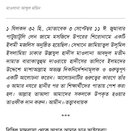
মাওলানা আব্দুল মতিন
১
যিলকদ
৩২
হি
মোতাবেক
৩
সেপ্টেম্বর
১১
ঈ
জুমাবার
.,
.
পাটুয়াটুলি
লেন
জামে
মসজিদে
উপরের
শিরোনামে
একটি
ইলমী
মজলিস
অনুষ্ঠিত
হয়েছিল।
সেখানে
জামিয়াতুল
উলূমিল
ইসলামিয়া
ঢাকার
উস্তাযুল
হাদীস
মাওলানা
আবদুল
মতীন
দামাত
বারাকাতুহুম
দাওরায়ে
হাদীসের
তালিবে
ইলমদের
উদ্দেশে
মাশাআল্লাহ
অত্যন্ত
দিকনির্দেশনামূলক
ও
গুরুত্বপূর্ণ
একটি
আলোচনা
করেন।
আলোচনাটির
গুরুত্বের
কারণে
তাঁর
ও
আমার
নযরে
ছানীর
পর
তা
শিক্ষার্থীদের
পাতায়
পেশ
করা
হল।
আল্লাহ
তাআলা
আমাদের
সকলকে
উপকৃত
হওয়ার
তাওফীক
দান
করুন।
আমীন।
তত্ত্বাবধায়ক
-
***
বিভিন্ন
মাদরাসা
থেকে
আগত
আমার
ছাত্র
ভাইয়েরা
!