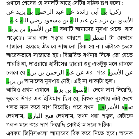
ওখানে
শেষের
যে
সনদটি
আছে
সেটির
সঠিক
রূপ
হলো
:
زكريا ب
ن
أبي زائدة ع
ن
عبد الرحم
ن
ب
ن
يزيد عن
الأسود بن يزيد عن عبد الل
ه
بن مسعود رضي الل
ه
عن
ه
কথাটি
আমাদের
নুসখা
থেকে
বাদ
بن يزي
د
عن الأسو
د"
"
পড়েছে।
আর
বাদ
পড়ার
কারণে
টা
যেভাবে
اضطرا
ب
সাজানো
হয়েছে
ঐভাবে
সাজানো
ঠিক
হয়
না।
এটাকে
ভেঙ্গে
আরেকভাবে
সাজাতে
হয়।
বিস্তারিত
বর্ণনার
দিকে
তো
যেতে
পারছি
না
দাওরায়ে
হাদীসের
ছাত্ররা
শুধু
এতটুকু
মনে
রাখলে
,
চলবে
যে
এর
পরে
عن الأسو
د
عن عب
د
الرحمن بن يزي
د
আমাদের
নুসখায়
নেই।
এই
না
থাকাটা
ভুল।
بن يزي
د
আমিও
প্রথম
এখানে
দেখে
দাগ
দিয়েছি
د
بن يزي
د
سو
لأ
ا
,
ভুলের
উপর
এত
ইতিমাদ
ছিল
যে
বিশুদ্ধ
নুসখায়
এটা
দেখে
,
গলত
মনে
করে
দাগ
দিয়েছি।
পরে
যখন
تح
ف
ة الأشرا
ف
দেখলাম
দেখলাম
তখন
ধরা
পড়ল
যেটাকে
,
ي
فتح البار
,
,
গলত
মনে
করে
দাগ
দিয়েছি
সেটাই
আসলে
সঠিক।
এরকম
জিনিসগুলো
আমাদের
ঠিক
করে
নিতে
হবে।
অনেক