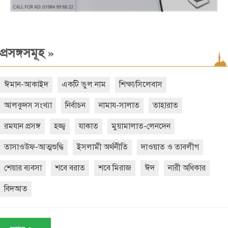
»
প্রসঙ্গসমূহ
ঈমান-আকাইদ
একটি ভুল নাম
শিক্ষা/সিলেবাস
আলকুদস সংখ্যা
নির্বাচন
নামায-সালাত
তাহারাত
রমযান প্রসঙ্গ
হজ্জ্ব
যাকাত
মুয়ামালাত-লেনদেন
তাসাওউফ-আত্মশুদ্ধি
ইসলামী অর্থনীতি
দাওয়াত ও তাবলীগ
শেয়ার ব্যবসা
শবে বরাত
শবে মিরাজ
ঈদ
নারী অধিকার
বিদআত