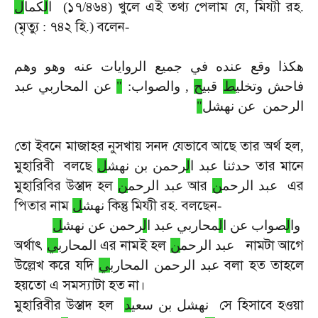
১৭
৪৬৪
খুলে
এই
তথ্য
পেলাম
যে
মিয্যী
রহ
ل
كما
ل
ا
(
/
)
,
.
মৃত্যু
৭৪২
হি
বলেন
(
:
.)
-
هكذا وقع عنده في جميع الروايات عنه وهو وهم
عن المحاربي عبد
"
, والصواب:
ح
قبي
ط
فاحش وتخلي
"
الرحمن عن نهشل
তো
ইবনে
মাজাহর
নুসখায়
সনদ
যেভাবে
আছে
তার
অর্থ
হল
,
মুহারিবী
বলছে
তার
মানে
حدثنا عبد ا
ل
رحمن بن نهش
ل
মুহারিবির
উস্তাদ
হল
আর
এর
عبد الرحم
ن
عبد الرحم
ن
পিতার
নাম
কিন্তু
মিয্যী
রহ
বলছেন
ل
نهش
.
-
وا
ل
صواب عن ا
ل
محاربي عبد ا
ل
رحمن عن نهش
ل
অর্থাৎ
এর
নামই
হল
নামটা
আগে
عبد الرحم
ن
المحارب
ي
উল্লেখ
করে
যদি
বলা
হত
তাহলে
عبد الرحمن المحارب
ي
হয়তো
এ
সমস্যাটা
হত
না।
মুহারিবীর
উস্তাদ
হল
সে
হিসাবে
হওয়া
نهشل بن سعي
د