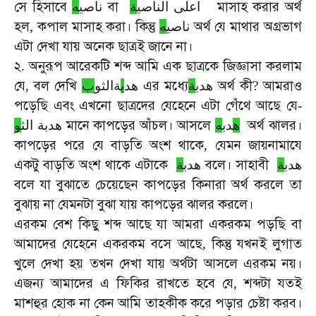
সে
হিসাবে
বা
মাসাহ
করার
অর্থ
اعلى الناصي
ة
ناصي
ه
হল
কপাল
মাসাহ
করা।
কিন্তু
অর্থ
যে
মাথার
অগ্রভাগ
,
ه
ناصي
এটা
দেখা
যায়
অনেক
ছাত্রই
জানে
না।
২
অনুরূপ
আরেকটি
শব্দ
আমি
এক
ছাত্রকে
জিজ্ঞাসা
করলাম
.
যে
বল
দেখি
এর
মধ্যে
অর্থ
কী
আমরাও
,
ب
ةالثو
ب
هد
ة
هدب
?
পড়েছি
এবং
এখনো
ছাত্রদের
যেহেনে
এটা
গেঁথে
আছে
যে
-
মানে
কাপড়ের
আঁচল।
আসলে
অর্থ
ঝালর।
ه
دب
ه
هدبة الث
و
কাপড়ের
পরে
যে
বাড়তি
অংশ
থাকে
যেমন
জায়নামাযে
,
একটু
বাড়তি
অংশ
থাকে
এটাকে
বলে।
সাহাবী
هدب
ة
هدب
ة
বলে
যা
বুঝাতে
চেয়েছেন
কাপড়ের
কিনারা
অর্থ
করলে
তা
বুঝায়
না
যেমনটা
বুঝা
যায়
কাপড়ের
ঝালর
করলে।
এরকম
বেশ
কিছু
শব্দ
আছে
যা
আমরা
একরকম
পড়ছি
বা
আমাদের
যেহেনে
একরকম
বসে
আছে
কিন্তু
যখনই
লুগাত
,
খুলে
দেখা
হয়
তখন
দেখা
যায়
অর্থটা
আসলে
এরকম
নয়।
এজন্য
আমাদের
এ
ফিকির
রাখতে
হবে
যে
শব্দটা
যতই
,
মাশহুর
হোক
না
কেন
আমি
তাহকীক
করে
পড়ার
চেষ্টা
করব।