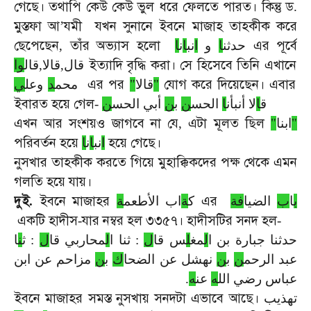
গেছে।
তথাপি
কেউ
কেউ
ভুল
ধরে
ফেলতে
পারত।
কিন্তু
ড
.
মুস্তফা
আ
যমী
যখন
সুনানে
ইবনে
মাজাহ
তাহকীক
করে
’
ছেপেছেন
তাঁর
অভ্যাস
হলো
এর
পূর্বে
,
ا
ن
ا
نب
ا
و
ا
حدثن
ইত্যাদি
বৃদ্ধি
করা।
সে
হিসেবে
তিনি
এখানে
قال,قالا,قال
وا
এর
পর
যোগ
করে
দিয়েছেন।
এবার
ي
وعل
د
محم
"
قالا
"
ইবারত
হয়ে
গেল
-
ن
أبي الحس
ن
ب
ن
الحس
ا
أنبأن
ل
ا
ق
এখন
আর
সংশয়ও
জাগবে
না
যে
এটা
মূলত
ছিল
,
"
ابنا
"
পরিবর্তন
হয়ে
হয়ে
গেছে।
ا
نب
ا
ن
ا
নুসখার
তাহকীক
করতে
গিয়ে
মুহাক্কিকদের
পক্ষ
থেকে
এমন
গলতি
হয়ে
যায়।
দুই
ইবনে
মাজাহর
এর
.
ة
اب الأطعم
ة
ك
فة
الضيا
ب
ا
ب
একটি
হাদীস
যার
নম্বর
হল
৩৩৫৭।
হাদীসটির
সনদ
হল
-
-
حدثنا جبارة بن ا
ل
مغ
ل
س قا
ل
: ثنا ا
ل
محاربي قا
ل
: ث
ن
ا
عبد الرحم
ن
ب
ن
نهشل عن الضحا
ك
ب
ن
مزاحم عن ابن
.
ه
عن
ه
عباس رضي الل
ইবনে
মাজাহর
সমস্ত
নুসখায়
সনদটা
এভাবে
আছে।
تهذيب