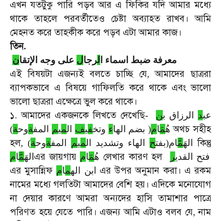
এখন
যতটুকু
পারি
পড়ব
আর
এ
ফিকির
যদি
আমার
মধ্যে
থাকে
তাহলে
পরবর্তীতেও
চেষ্টা
অব্যাহত
রাখব।
আমি
মেহনত
করে
তাহকীক
করে
পড়ব
এটা
আমার
কাজ।
তিন
.
معرفة ضبط اسماء ا
ل
رجا
ل
على وجه الإتقا
ن
এই
বিষয়টা
এজন্যই
বলতে
চাচ্ছি
যে
আমাদের
ছাত্ররা
,
ব্যাপকভাবে
এ
বিষয়ে
গাফিলতি
করে
থাকে
এবং
ভালো
ভালো
ছাত্ররা
এক্ষেত্রে
ভুল
করে
থাকে।
১
আমাদের
একজনকে
লিখতে
দেখেছি
.
-
ن
الرزاق ب
د
عب
অথচ
সহীহ
)
ة
وح
ة
المف
م
ي
م
ال
ف
ي
ف
وتخ
ء
( بضم الها
م
َا
م
هُ
হল
কিন্তু
,
)
ة
وح
ة
المف
م
ي
م
الهاء وتشديد ال
ح
ام(بفت
م
الهَ
এর
জায়গায়
লেখার
কারণ
হল
فتح القدي
ر
هُ
م
َا
م
الهَ
م
ا
م
এর
মুসান্নিফ
এর
উপর
অনুমান
করা।
এ
রকম
ابن اله
م
ا
م
নামের
মধ্যে
গলতিটা
আমাদের
বেশি
হয়।
এদিকে
মনোযোগ
না
দেয়ার
কারণে
আমরা
অন্যদের
হাসি
তামাশার
পাত্রে
পরিণত
হয়ে
যেতে
পারি।
এজন্য
আমি
এটাও
বলব
যে
নাম
,