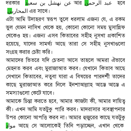
দরকার
আর
হবে
عبد الرحم
ن
عن نهشل بن سعي
د
এর
সাথে।
المحارب
ي
এটা
আমি
উদাহরণ
স্বরূপ
তুলে
ধরলাম
এজন্য
যে
এ
রকম
,
ভুল
যেমন
নাসিখ
থেকে
হয়
কোনো
কোনো
সময়
মুসান্নিফ
,
থেকেও
হয়।
এজন্য
এসব
কিতাবের
সহীহ
নুসখা
প্রকাশিত
হয়েছে
যাদের
সামর্থ্য
আছে
তারা
সে
সহীহ
নুসখাগুলো
,
সংগ্রহ
করার
চেষ্টা
করি।
আমাদের
ভিতরে
যদি
চেতনা
আসে
তাহলে
আমরা
ঐভাবে
মেহনত
করব
এবং
মুরাজাআত
করব।
যেখানে
কিতাব
আছে
সেখানে
কিতাবের
নতুবা
যারা
এ
বিষয়ের
পারদর্শী
তাদের
,
কাছে
মুরাজাআত
করে
নিলে
ইনশাআল্লাহ
আস্তে
আস্তে
এ
সমস্যাগুলো
কেটে
যাবে।
আমাকে
চিন্তা
করতে
হবে
আমার
কাজটা
কী
আমার
দায়িত্ব
,
,
কী।
এখন
আমি
যতটুকু
পারি
করব।
মাদরাসার
ব্যবস্থাপনার
উপর
কোনো
আপত্তি
করব
না।
আমার
হুজুরের
কাছে
যতটুকু
আছে
সে
আলোকেই
তিনি
পড়াচ্ছেন
এখান
থেকে
د
موا
,