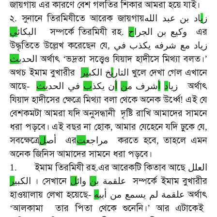
জায়গায়
এর
কারণে
বেশ
গলতির
শিকার
আমরা
হয়ে
যাই।
২
সুনানে
তিরমিযীতে
আরেক
জায়গায়
.
اد بن عبد الله
ي
ز
সম্পর্কে
তিরমিযী
রহ
এর
ي
البكائ
.
ح
وكيع بن الجرا
উদ্ধৃতিতে
উল্লেখ
করেছেন
যে
,
زياد مع شرفه يكذب في
অর্থাৎ
ভদ্রতা
সত্ত্বেও
যিয়াদ
হাদীসে
মিথ্যা
বলত।
ث
الحدي
‘
’
অথচ
ইমাম
বুখারীর
খুলে
দেখা
গেল
এখানে
التار
ي
خ الكب
ير
আছে
অর্থাৎ
-
ث
في الحدي
ب
ن يكذ
أ
ن
شرف م
أ
د
زيا
যিয়াদ
হাদীসের
ক্ষেত্রে
মিথ্যা
বলা
থেকে
অনেক
উর্ধ্বে
এই
যে
!
বেশকমটা
আমরা
যদি
অনুসন্ধানী
দৃষ্টি
রাখি
আমাদের
সামনে
ধরা
পড়বে।
এই
বছর
না
হোক
আমার
যেহেনে
যদি
ঢুকে
যে
,
,
সবক্ষেত্রে
এর
করতে
হবে
তাহলে
এমন
ل
أص
ت
مراجع
,
অনেক
জিনিস
আমাদের
সামনে
ধরা
পড়বে।
ইমাম
তিরমিযী
রহ
এর
আরেকটি
কিতাব
আছে
1.
.
العلل
।
সেখানে
সম্পর্কে
ইমাম
বুখারীর
علقمة ب
ن
وائ
ل
الكبي
ر
হাওয়ালায়
লেখা
হয়েছে
অর্থাৎ
-
ه
علقمة لم يسمع من أبي
আলকামা
তার
পিতা
থেকে
শুনেনি।
আর
এটাকেই
‘
’