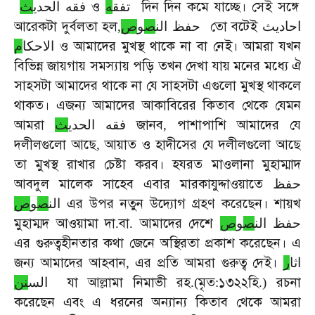
ও
দিন
দিন
কমে
যাচ্ছে।
সেই
সঙ্গে
تفق
ه
فقه الحدي
ث
আরেকটা
দুর্বলতা
হল
তো
বটেই
,
ص
و
ص
حفظ الن
احاديث
ও
আমাদের
মুখস্থ
থাকে
না
বা
নেই।
আমরা
যখন
الاحكا
م
বিভিন্ন
জায়গায়
সমস্যায়
পড়ি
তখন
দেখা
যায়
মনের
মধ্যে
ঐ
সাহসটা
আমাদের
থাকে
না
যে
সাহসটা
এগুলো
মুখস্থ
থাকলে
থাকত।
এজন্য
আমাদের
আকাবিরের
কিতাব
থেকে
যেমন
আমরা
জানব
পাশাপাশি
আমাদের
যে
ث
فقه الحدي
,
দলীলগুলো
আছে
আয়াত
ও
হাদীসের
যে
দলীলগুলো
আছে
,
তা
মুখস্থ
রাখার
চেষ্টা
করব।
হযরত
মাওলানা
মুহাম্মাদ
আবদুল
মালেক
সাহেব
এবার
মারকাযুদ্দাওয়াতে
حفظ
এর
উপর
নতুন
উদ্যোগ
গ্রহণ
করেছেন।
শায়খ
الن
ص
و
ص
মুহাম্মদ
আওয়ামা
দা
বা
আমাদের
দেশে
.
.
ص
و
ص
حفظ الن
এর
গুরুত্বহীনতার
কথা
জেনে
অস্থিরতা
প্রকাশ
করেছেন।
এ
জন্য
আমাদের
আহবান
এর
প্রতি
আমরা
গুরুত্ব
দেই।
,
ر
اثا
যা
আল্লামা
নিমাভী
রহ
মৃত
১৩২২হি
রচনা
نن
الس
.(
:
.)
করেছেন
এবং
এ
ধরনের
অন্যান্য
কিতাব
থেকে
আমরা