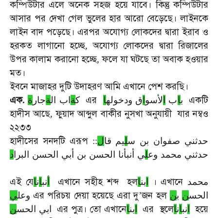
কম্পিউটার
এলে
অনেক
সহজ
হয়ে
যাবে।
কিন্তু
কম্পিউটার
আসার
পর
দেখা
গেল
ভুলের
হার
আরো
বেড়েছে।
লাইনকে
লাইন
বাদ
পড়েছে।
এরপর
অযোগ্য
লোকদের
দ্বারা
ইরাব
ও
হরকত
লাগানো
হচ্ছে
অযোগ্য
লোকদের
দ্বারা
রিজালের
,
উপর
কালাম
করানো
হচ্ছে
ফলে
যা
ঘটছে
তা
অবাক
হওয়ার
,
মত।
ইবনে
মাজাহর
দুটি
উদাহরণ
আমি
এখানে
পেশ
করছি।
এক
এর
একটি
.
ة
جار
ة
اب ال
ة
ك
ا
ق ودخوله
ا
لأسو
ا
ب
ا
ب
হাদীস
আছে
ফুয়াদ
আব্দুল
বাকীর
নুসখা
অনুযায়ী
যার
নম্বও
,
২২৩৩
হাদীসের
সনদটি
এরূপ
:
:
ل
يم قا
ل
حدثني صفوان بن س
حدثني محمد وع
ل
ي أنبأنا الحسن بن أبي الحسن البرا
د
এই
যে
এখানে
সহীহ
শব্দ
হল
।
এখানে
محمد
ا
بن
ا
أ
نب
ا
ن
ا
এর
পরিচয়
দেয়া
হয়েছে
এরা
দু
জন
হল
ي
وعل
’
ن
ب
ن
الحس
এর
পুত্র।
তো
এখানে
এর
স্থলে
হয়ে
ا
نب
ا
ن
ا
ا
بن
ا
ابي الحس
ن