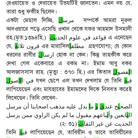
রেওয়ায়েত
ও
দেরায়েত
উভয়টিই
জানতেন।
এমন
নয়
যে
,
তারা
শুধু
ফকীহ
ছিলেন।
একটা
মেছাল
দিচ্ছি
সম্পর্কে
আমরা
নূরুল
,
ل
مرس
আনওয়ারে
পড়ে
এসেছি
ওখান
থেকে
যফর
আহমাদ
উসমানী
রহ
মৃত
১৩৯৪হি
এ
এনেছেন
.(
:
.)
ث
قواعد في علوم الحدي
যে
এর
মারাসিল
গ্রহণযোগ্য
যে
কোন
,
ة
قرون ثلاث
ا
مطلق
;
ধরনের
রাবীর
হোক
না
কেন।
কিন্তু
তাহকীক
করে
ارسا
ل
দেখা
গেল
একেবারে
এ
রকম
না।
ইমাম
আবু
বকর
আলজাসসাস
রাহ
মৃত্যু
৩৭০
হি
এর
কিতাব
. (
:
.)
ل
فصو
ل
ا
যখন
ছেপে
এল
তখন
দেখলাম
যে
তিনি
قي
د
في ا
ل
اصو
ل
লাগিয়েছেন
এবং
মাযহাবের
ইমামদের
দিকে
নিসবত
করেই
লিখেছেন।
তিনি
লেখেন
-
الصح
ي
ح عند
ي
و
م
ا
يدل عليه مذهب اصحابنا أن مرسل
ال
ت
ابعين وأ
ت
باعهم مقبول ما لم يكن الراوي ممن يرسل
২
৩১
)
:
(
ت
الحديث عن غير الثقا
তিনি
লাগিয়েছেন
যে
তাবিয়ীন
ও
তাবে
তাবিয়ীনের
د
قي
,