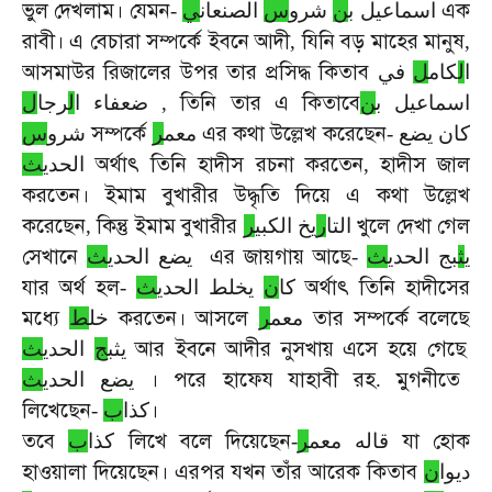
ভুল
দেখলাম।
যেমন
এক
-
ي
الصنعان
س
شرو
ن
اسماعيل ب
রাবী।
এ
বেচারা
সম্পর্কে
ইবনে
আদী
যিনি
বড়
মাহের
মানুষ
,
,
আসমাউর
রিজালের
উপর
তার
প্রসিদ্ধ
কিতাব
ا
ل
كام
ل
في
তিনি
তার
এ
কিতাবে
ل
رجا
ل
ضعفاء ا
,
ن
اسماعيل ب
সম্পর্কে
এর
কথা
উল্লেখ
করেছেন
س
شرو
ر
معم
-
كان يضع
অর্থাৎ
তিনি
হাদীস
রচনা
করতেন
হাদীস
জাল
ث
الحدي
,
করতেন।
ইমাম
বুখারীর
উদ্ধৃতি
দিয়ে
এ
কথা
উল্লেখ
করেছেন
কিন্তু
ইমাম
বুখারীর
খুলে
দেখা
গেল
,
ر
يخ الكبي
ر
التا
সেখানে
এর
জায়গায়
আছে
ث
يضع الحدي
-
ث
بج الحدي
ث
ي
যার
অর্থ
হল
অর্থাৎ
তিনি
হাদীসের
-
ث
يخلط الحدي
ن
كا
মধ্যে
করতেন।
আসলে
তার
সম্পর্কে
বলেছে
معم
ر
خل
ط
আর
ইবনে
আদীর
নুসখায়
এসে
হয়ে
গেছে
يثب
ج
الحدي
ث
।
পরে
হাফেয
যাহাবী
রহ
মুগনীতে
ث
يضع الحدي
.
লিখেছেন
।
-
ب
كذا
তবে
লিখে
বলে
দিয়েছেন
যা
হোক
ب
كذا
-
ر
قاله معم
হাওয়ালা
দিয়েছেন।
এরপর
যখন
তাঁর
আরেক
কিতাব
ديوا
ن