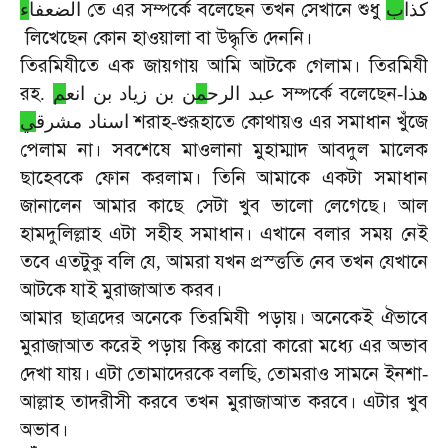
তে
এর
সম্পর্কে
বলেছেন
তখন
সেখানে
শুধু
كذا
ب
الضعفا
ء
লিখেছেন
কোন
হাওয়ালা
বা
উদ্ধৃতি
দেননি।
তিরমিযীতে
এক
জায়গায়
আমি
আটকে
গেলাম।
তিরমিযী
রহ
সম্পর্কে
বলেছেন
.
م
ن بن زياد بن انع
م
عبد الرح
-
هذا
শরাহ
শুরূহাতে
কোথায়ও
এর
সমাধান
খুঁজে
ي
اسناد مشرق
-
পেলাম
না।
সবশেষে
মাওলানা
মুহাম্মাদ
আবদুল
মালেক
ছাহেবকে
ফোন
করলাম।
তিনি
আমাকে
একটা
সমাধান
জানালেন
আমার
কাছে
সেটা
খুব
ভালো
লেগেছে।
আল
হামদুলিল্লাহ
এটা
সহীহ
সমাধান।
এখানে
বলার
সময়
নেই
তবে
এতটুকু
বলি
যে
আমরা
যখন
প্রস্ত্ততি
নেব
তখন
যেখানে
,
আটকে
যাই
মুরাজাআত
করব।
আমার
ছাত্রদের
অনেকে
তিরমিযী
পড়ায়।
অনেকেই
ঐভাবে
মুরাজাআত
করেই
পড়ায়
কিন্তু
কারো
কারো
মধ্যে
এর
অভাব
দেখা
যায়।
এটা
তোমাদেরকে
বলছি
তোমরাও
সামনে
ইনশা
,
-
আল্লাহ
তাদরীসী
করবে
তখন
মুরাজাআত
করবে।
এটার
খুব
অভাব।