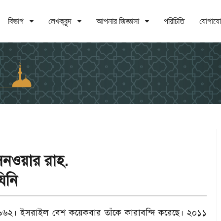
বিভাগ
লেখকবৃন্দ
আপনার জিজ্ঞাসা
পরিচিতি
যোগায
সিনওয়ার রাহ.
যিনি
১৯৬২। ইসরাইল বেশ কয়েকবার তাঁকে কারাবন্দি করেছে। ২০১১