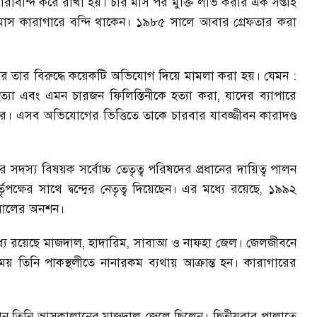
কারাবন্দি করে রাখা হয়। চার মাস পর মুক্তি লাভ করার এক সপ্তাহ
 কারাগারে বন্দি থাকেন। ১৯৮৫ সালে আবার গ্রেফতার করা
ার তার বিরুদ্ধে কয়েকটি অভিযোগ দিয়ে মামলা করা হয়। যেমন :
্যা এবং এমন চারজন ফিলিস্তিনীকে হত্যা করা
,
যাদের ব্যাপারে
 এসব অভিযোগের ভিত্তিতে তাকে চারবার যাবজ্জীবন কারাদণ্ড
ের সদস্য বিষয়ক সর্বোচ্চ তেতৃত্ব পরিষদের প্রধানের দায়িত্ব পালন
ের সাথে দ্বন্দ্বের নেতৃত্ব দিয়েছেন। এর মধ্যে রয়েছে
,
১৯৯২
সালের অনশন।
যে রয়েছে মাজদাল
,
হাদারিম
,
সাবাআ ও নাফহা জেল। জেলজীবনে
য় তিনি পাকস্থলীতে নানারকম ব্যথায় আক্রান্ত হন। কারাগারের
ন তিনি আসকালানের মাজদাল জেলে ছিলেন। দ্বিতীয়বার পালাতে