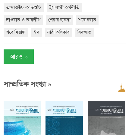
তাসাওউফ-আত্মশুদ্ধি
ইসলামী অর্থনীতি
দাওয়াত ও তাবলীগ
শেয়ার ব্যবসা
শবে বরাত
শবে মিরাজ
ঈদ
নারী অধিকার
বিদআত
»
আরও
»
সাম্প্রতিক সংখ্যা