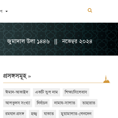
োগ
জুমাদাল উলা ১৪৪৬ || নভেম্বর ২০২৪
»
প্রসঙ্গসমূহ
ঈমান-আকাইদ
একটি ভুল নাম
শিক্ষা/সিলেবাস
আলকুদস সংখ্যা
নির্বাচন
নামায-সালাত
তাহারাত
রমযান প্রসঙ্গ
হজ্জ্ব
যাকাত
মুয়ামালাত-লেনদেন