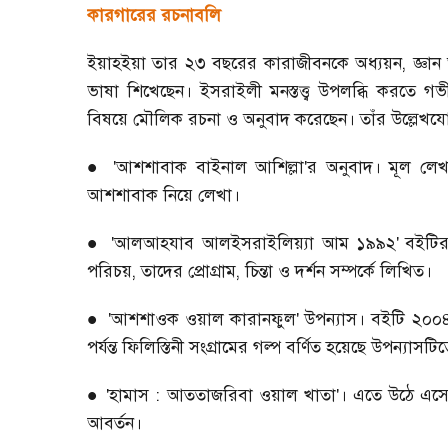
কারগারের রচনাবলি
ইয়াহইয়া তার ২৩ বছরের কারাজীবনকে অধ্যয়ন
,
জ্ঞা
ভাষা শিখেছেন। ইসরাইলী মনস্তত্ত্ব উপলব্ধি করতে 
বিষয়ে মৌলিক রচনা ও অনুবাদ করেছেন। তাঁর উল্লেখযোগ
'আশশাবাক বাইনাল আশিল্লা'র অনুবাদ। মূল লেখক 
●
আশশাবাক নিয়ে লেখা।
'আলআহযাব আলইসরাইলিয়্যা আম ১৯৯২'
বইটির
●
পরিচয়
,
তাদের প্রোগ্রাম
,
চিন্তা ও দর্শন সম্পর্কে লিখিত।
'আশশাওক ওয়াল কারানফুল'
উপন্যাস। বইটি ২০০
●
পর্যন্ত ফিলিস্তিনী সংগ্রামের গল্প বর্ণিত হয়েছে উপন্যাসটি
'হামাস : আততাজরিবা ওয়াল খাতা'। এতে উঠে এসেছে
●
আবর্তন।