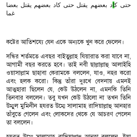
حتى
ك
ا
د
بعضهم
يقتل
حتى كاد بعضهم يقتل بعضا
غما
কষ্টের আতিশয্যে যেন একে অন্যকে খুন করে ফেলেন।
সন্ধির শর্তমতে এবছর বাইতুল্লাহ যিয়ারাত করা যাবে না,
আগামী বছর করতে হবে। তাই নবী ছাল্লাল্লাহু আলাইহি
ওয়াসাল্লাম ছাহাবা কেরামকে বললেন, যাও, নহর করো
এবং হলক করো। কিন্তু তাঁরা দুঃখে বেদনায় এমনই
আত্মহারা ছিলেন যে, কেউ উঠলেন না, এমনকি তিনি
তিনবার বললেন। তবু যখন কেউ উঠলো না তখন তিনি
উম্মুল মুমিনীন হযরত উম্মে সালামাহ রাদিয়াল্লাহু আনহার
তাঁবুতে গেলেন এবং লোকদের থেকে যে আচরণ পেলেন
তা বললেন।
হযরত উম্মে সালামাহ রাদিয়াল্লাহু আনহা বললেন, ইয়া