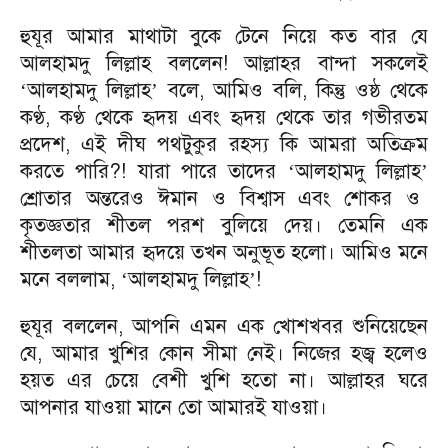
হুযূর আমার মাথাটা বুকে টেনে নিয়ে কত বার যে
আলহামদু লিল্লাহ বললেন! আল্লাহর বান্দা সকলেই
আলহামদু লিল্লাহ
বলে, আমিও বলি, কিন্তু ওষ্ঠ থেকে
‘
’
কণ্ঠ, কণ্ঠ থেকে হৃদয় এবং হৃদয় থেকে তার গভীরতম
প্রদেশ, এই দীঘ পথটুকুর রহস্য কি আমরা অতিক্রম
করতে পারি?! যারা পারে তাদের
আলহামদু লিল্লাহ
‘
’
শ্রোতার অন্তরেও ঈমান ও বিশ্বাস এবং শোকর ও
কৃতজ্ঞতার শীতল পরশ বুলিয়ে দেয়। তেমনি এক
শীতলতা আমার হৃদয়ে তখন অনুভূত হলো। আমিও মনে
মনে বললাম,
আলহামদু লিল্লাহ
!
‘
’
হুযূর বললেন, আপনি এমন এক খোশখবর শুনিয়েছেন
যে, আমার খুশির কোন সীমা নেই। নিজের হজ্ব হলেও
হয়ত এর চেয়ে বেশী খুশি হতো না। আল্লাহর ঘরে
আপনার যাওয়া মানে তো আমারই যাওয়া।