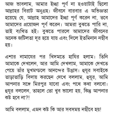
আজ ভাবলাম, আমার ইচ্ছা পূর্ণ না হওয়াটাই ছিলো
আল্লাহর বিরাট অনুগ্রহ। জীবনে বারবার এ অভিজ্ঞতা
হয়েছে যে, আল্লাহ আমাদের ইচ্ছা পূর্ণ করেন না, তবে
আমাদের প্রয়োজন পূর্ণ করেন। আমরা বুঝতে পারি না,
তাই ব্যথিত হই। বুঝতে পারলে আমাদের জীবনের
অনেক জটিলতা দূর হয়ে যায় এবং দিলে ইতমিনান নছীব
হয়।
এশার নামাযের পর খিদমতে হাযির হলাম। তিনি
আমাকে দেখলেন, আর আমি দেখলাম, আমাকে দেখতে
পেয়ে তাঁর মুখমন্ডলে আনন্দের উদ্ভাস। হুযূর সবাইকে
তাড়াতাড়ি বিদায় করছেন দেখে বললাম, হুযূর, আমি
আপনার সঙ্গে মিরপুর যাবো এবং পথে কথা বলবো।
হুযূর বললেন, তাহলে তো খুব ভালো হয়, কিন্তু আপনার
কষ্ট হবে না?!
আমি বললাম, এমন কষ্ট কি আর সবসময় নছীবে হয়!