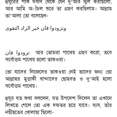
হুযূরের পাক যবান থেকে যেন দু
আর ফুল ঝরছিলো,
‘
আর আমি অাঁচল ভরে তা গ্রহণ করছিলাম। আল্লাহ
তা
আলা তো বলেছেন-
‘
وتزودوا فان خير الزاد التقوى
আর তোমরা পাথেয় গ্রহণ করো, তবে
تزودوا
فان
সর্বোত্তম পাথেয় হলো তাকওয়া।
তো যাদের নিজেদের তাকওয়া নেই তাদের জন্য তো
আল্লাহর মুত্তাকী বান্দাদের ছোহবত ও দু
আই হলো
‘
সর্বোত্তম পাথেয়।
হুযূর যত কথা বললেন, যত উপদেশ দিলেন তা এখানে
লিখতে গেলে তো এক দফতর হয়ে যাবে। ব্যস, তাঁর
নছীহতের খোলাছা ছিলো-