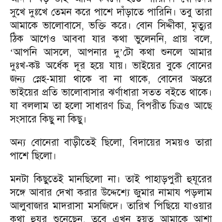
সুখে দুঃখে তেমন করে পাশে দাঁড়াতে পারিনি। তবু তারা
আমাকে ভালোবাসে, ভক্তি করে। বোন সিদ্দীকা, মৃত্যুর
ঠিক আগেও আববা যার কথা ভুলেননি, প্রায় বলে,
আপনি আসলে, আপনার দু
টো কথা শুনলে আমার
‘
’
দুঃখ-কষ্ট অর্ধেক দূর হয়ে যায়। ভাইয়ের বুকে বোনের
জন্য স্নেহ-মায়া থাকে বা না থাকে, বোনের অন্তরে
ভাইয়ের প্রতি ভালোবাসার ঝর্ণাধারা সতত বইতে থাকে।
যা বললাম তা হলো সাধারণ চিত্র, বিপরীত চিত্রও আছে
সংসারে কিছু না কিছু।
অন্য বোনেরা বাড়ীতেই ছিলো, বিদায়ের সময়ও তারা
পাশে ছিলো।
মনটা কিছুতেই মানছিলো না। তাই পাহাড়পুরী হুযূরের
সঙ্গে আবার দেখা করার উদ্দেশ্যে জুমার নামায পড়লাম
আলুবাজার মাদরাসা মসজিদে। তারিখ পিছিয়ে যাওয়ার
কথা হুযূর শুনেছেন, তবে এখন হয়ত আমাকে আশা