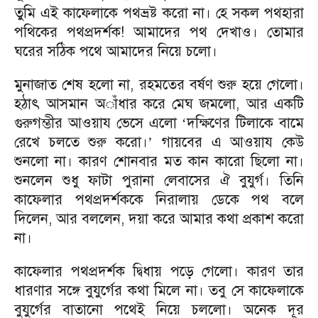
তুমি এই কাফেলাকে পথভ্রষ্ট করো না। হে সকল পথহারা
পথিকের পথপ্রদর্শক! আমাদের পথ দেখাও। তোমার
ঘরের সঠিক পথে আমাদের নিয়ে চলো।
মুনাজাত শেষ হলো না, রহমতের বর্ষণ শুরু হয়ে গেলো।
হঠাৎ আসমান অাঁধার করে মেঘ জমলো, আর একটি
গুরুগম্ভীর আওয়ায ভেসে এলো
দক্ষিণের টিলাকে বামে
‘
রেখে চলতে শুরু করো।
গায়বের এ আওয়ায কেউ
’
শুনলো না। কারণ শোনবার মত কান কারো ছিলো না।
শুনলেন শুধু ফাটা পুরানা লেবাসের ঐ বুযুর্গ। তিনি
কাফেলার পথপ্রদর্শককে নিরালায় ডেকে পথ বলে
দিলেন, আর বললেন, দয়া করে আমার কথা প্রকাশ করো
না।
কাফেলার পথপ্রদর্শক দ্বিধায় পড়ে গেলো। কারণ তার
ধারণার সঙ্গে বুযুর্গের কথা মিলে না। তবু সে কাফেলাকে
বুযুর্গের বাতানো পথেই নিয়ে চললো। অনেক দূর