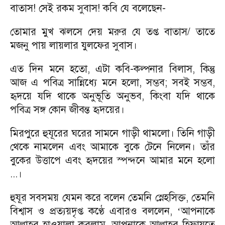
বাতাস! সেই রকম সুবাস! কবি যে বলেছেন-
তোমার মুখ ঝলসে দেয় মরুর যে তপ্ত বাতাস/ তাতে
মজনু পায় লায়লার যুলফের সুবাস।
এত দিন মনে হতো, এটা কবি-কল্পনার বিলাস, কিন্তু
আজ এ পবিত্র সান্নিধ্যে মনে হলো, সম্ভব; সবই সম্ভব,
হৃদয়ে যদি থাকে অনুভূতি অনুভব, কিংবা যদি থাকে
পবিত্র সঙ্গ কোন জীবন্ত হৃদয়ের।
মিরপুরে হুযূরের ঘরের সামনে গাড়ী থামলো। তিনি গাড়ী
থেকে নামলেন এবং আমাকে বুকে টেনে নিলেন। তাঁর
বুকের উত্তাপে এবং হৃদয়ের স্পন্দনে আমার মনে হলো
...।
হুযূর সবসময় যেমন করে বলেন তেমনি স্নেহসিক্ত, তেমনি
বিশ্বাস ও প্রত্যয়দৃপ্ত কণ্ঠে এবারও বললেন,
আপনাকে
‘
আল্লাহর হাওয়ালা করলাম, আপনাকে আল্লাহর হিফাযতে