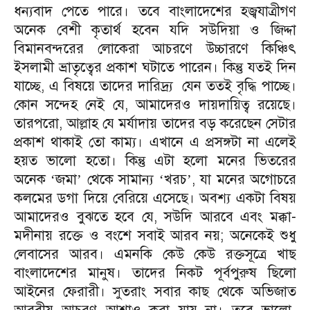
ধন্যবাদ পেতে পারে। তবে বাংলাদেশের হজ্বযাত্রীগণ
অনেক বেশী কৃতার্থ হবেন যদি সউদিয়া ও জিদ্দা
বিমানবন্দরের লোকেরা আচরণে উচ্চারণে কিঞ্চিৎ
ইসলামী ভ্রাতৃত্বের প্রকাশ ঘটাতে পারেন। কিন্তু যতই দিন
যাচ্ছে, এ বিষয়ে তাদের দারিদ্র্য
যেন ততই বৃদ্ধি পাচ্ছে।
কোন সন্দেহ নেই যে, আমাদেরও দায়দায়িত্ব রয়েছে।
তারপরো, আল্লাহ যে মর্যাদায় তাদের বড় করেছেন সেটার
প্রকাশ থাকাই তো কাম্য। এখানে এ প্রসঙ্গটা না এলেই
হয়ত ভালো হতো। কিন্তু এটা হলো মনের ভিতরের
অনেক
জমা
থেকে সামান্য
খরচ
, যা মনের অগোচরে
‘
’
‘
’
কলমের ডগা দিয়ে বেরিয়ে এসেছে। অবশ্য একটা বিষয়
আমাদেরও বুঝতে হবে যে, সউদি আরবে এবং মক্কা-
মদীনায় রক্তে ও বংশে সবাই আরব নয়; অনেকেই শুধু
লেবাসের আরব। এমনকি কেউ কেউ রক্তসূত্রে খাছ
বাংলাদেশের মানুষ। তাদের নিকট পূর্বপুরুষ ছিলো
আইনের ফেরারী। সুতরাং সবার কাছ থেকে অভিজাত