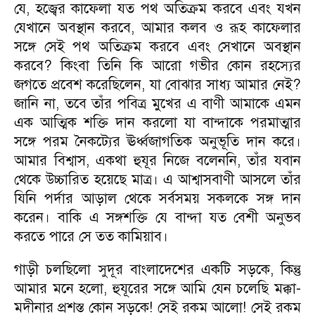
যে, হজ্বের কাফেলা যত পথ অতিক্রম করবে এবং যখন
যেখানে অবস্থান করবে, আমার কলব ও রূহ কাফেলার
সঙ্গে সেই পথ অতিক্রম করবে এবং সেখানে অবস্থান
করবে? কিংবা তিনি কি আরো গভীর কোন রহস্যের
জগতে প্রবেশ করেছিলেন, যা বোঝার সাধ্য আমার নেই?
জানি না, তবে তাঁর পবিত্র মুখের এ বাণী আমাকে এমন
এক আত্মিক শক্তি দান করলো যা বান্দাকে পরমাত্মার
সঙ্গে পরম নৈকট্যের ঊর্ধ্বজাগতিক অনুভূতি দান করে।
আমার বিশ্বাস, একথা হুযূর নিজে বলেননি, তাঁর যবান
থেকে উচ্চারিত হয়েছে মাত্র। এ আশ্বাসবাণী আসলে তাঁর
যিনি পর্দার আড়াল থেকে সর্বসময় সকলকে সঙ্গ দান
করেন। বাকি এ সঙ্গশক্তি যে বান্দা যত বেশী অনুভব
করতে পারে সে তত কামিয়াব।
গাড়ী চলছিলো সুদূর বাংলাদেশের একটি সড়কে, কিন্তু
আমার মনে হলো, হুযূরের সঙ্গে আমি যেন চলেছি মক্কা-
মদীনার প্রশস্ত কোন সড়কে! সেই রকম আলো! সেই রকম