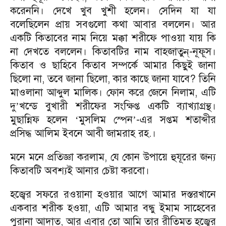
করেননি। দেখে খুব খুশী হলেন। সেদিন যা যা
বলেছিলেন প্রায় সবগুলো কথা আবার বললেন। আর
একটি কিতাবের নাম নিয়ে মক্কা শরীফে পাওয়া যায় কি
না দেখতে বললেন। কিতাবটির নাম বাহজাতুন্-নূফূস।
কিতাব ও ছাহিবে কিতাব সম্পর্কে আমার কিছুই জানা
ছিলো না, তবে জানা ছিলো, কার কাছে জানা যাবে? তিনি
মাওলানা আব্দুল মালিক। ফোন করে জেনে নিলাম, এটি
দু
খন্ডে বুখারী শরীফের সংক্ষিপ্ত একটি ব্যাখ্যাগ্রন্থ।
’
মুছান্নিফ হলেন
মুসলিম স্পেন
-এর সপ্তম শতাব্দীর
‘
’
প্রসিদ্ধ আলিম ইবনে আবী জামরাহ রহ.।
মনে মনে প্রতিজ্ঞা করলাম, যে কোন উপায়ে হুযূরের জন্য
কিতাবটি অবশ্যই আনার চেষ্টা করবো।
হজ্বের সফরে রওয়ানা হওয়ার আগে আমার দস্তরখানে
একবার শরীক হওয়া, এটি আমার বন্ধু ইমাম সাহেবের
পুরানা আদাত, আর এবার তো আমি তার রীতিমত হজ্বের