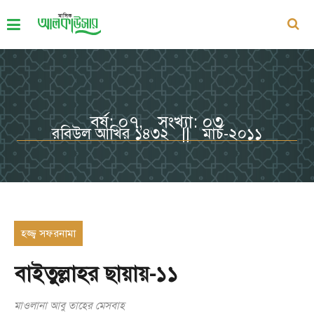
বর্ষ: ০৭, সংখ্যা: ০৩
রবিউল আখির ১৪৩২ || মার্চ-২০১১
হজ্জ্ব সফরনামা
বাইতুল্লাহর ছায়ায়-১১
মাওলানা আবু তাহের মেসবাহ