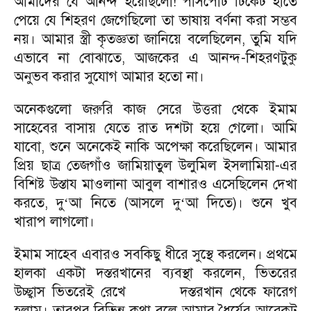
আমাদের যে আনন্দ হয়েছিলো! পাসপোর্ট টিকেট হাতে
পেয়ে যে শিহরণ জেগেছিলো তা ভাষায় বর্ণনা করা সম্ভব
নয়। আমার স্ত্রী কৃতজ্ঞতা জানিয়ে বলেছিলেন, তুমি যদি
এভাবে না বোঝাতে, আজকের এ আনন্দ-শিহরণটুকু
অনুভব করার সুযোগ আমার হতো না।
অনেকগুলো জরুরি কাজ সেরে উত্তরা থেকে ইমাম
সাহেবের বাসায় যেতে রাত দশটা হয়ে গেলো। আমি
যাবো, শুনে অনেকেই নাকি অপেক্ষা করেছিলেন। আমার
প্রিয় ছাত্র তেজগাঁও জামিয়াতুল উলুমিল ইসলামিয়া-এর
বিশিষ্ট উস্তায মাওলানা আবুল বাশারও এসেছিলেন দেখা
করতে, দু
আ নিতে (আসলে দু
আ দিতে)। শুনে খুব
‘
‘
খারাপ লাগলো।
ইমাম সাহেব এবারও সবকিছু ধীরে সুস্থে করলেন। প্রথমে
হালকা একটা দস্তরখানের ব্যবস্থা করলেন, ভিতরের
উচ্ছ্বাস ভিতরেই রেখে
দস্তরখান থেকে ফারেগ
হলাম। তারপর বিভিন্ন কথা বলে আমার ধৈর্যের আরেকটু