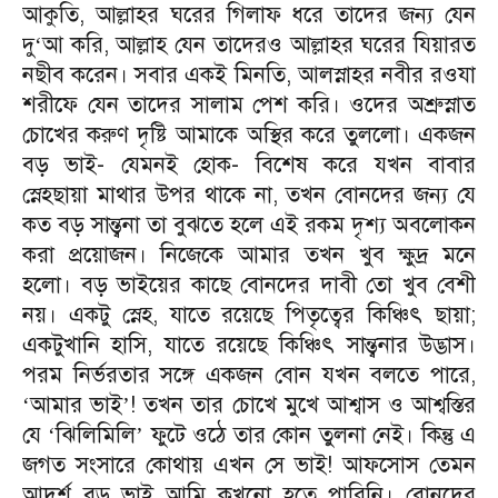
আকুতি, আল্লাহর ঘরের গিলাফ ধরে তাদের জন্য যেন
দু
আ করি, আল্লাহ যেন তাদেরও আল্লাহর ঘরের যিয়ারত
‘
নছীব করেন। সবার একই মিনতি, আলস্নাহর নবীর রওযা
শরীফে যেন তাদের সালাম পেশ করি। ওদের অশ্রুস্নাত
চোখের করুণ দৃষ্টি আমাকে অস্থির করে তুললো। একজন
বড় ভাই- যেমনই হোক- বিশেষ করে যখন বাবার
স্নেহছায়া মাথার উপর থাকে না, তখন বোনদের জন্য যে
কত বড় সান্ত্বনা তা বুঝতে হলে এই রকম দৃশ্য অবলোকন
করা প্রয়োজন। নিজেকে আমার তখন খুব ক্ষুদ্র মনে
হলো। বড় ভাইয়ের কাছে বোনদের দাবী তো খুব বেশী
নয়। একটু স্নেহ, যাতে রয়েছে পিতৃত্বের কিঞ্চিৎ ছায়া;
একটুখানি হাসি, যাতে রয়েছে কিঞ্চিৎ সান্ত্বনার উদ্ভাস।
পরম নির্ভরতার সঙ্গে একজন বোন যখন বলতে পারে,
আমার ভাই
! তখন তার চোখে মুখে আশ্বাস ও আশ্বস্তির
‘
’
যে
ঝিলিমিলি
ফুটে ওঠে তার কোন তুলনা নেই। কিন্তু এ
‘
’
জগত সংসারে কোথায় এখন সে ভাই! আফসোস তেমন
আদর্শ বড় ভাই আমি কখনো হতে পারিনি। বোনদের