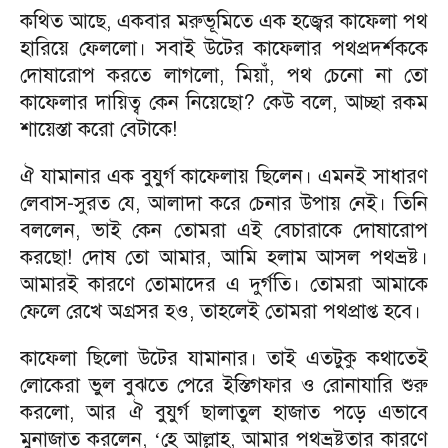
কথিত আছে, একবার মরুভূমিতে এক হজ্বের কাফেলা পথ
হারিয়ে ফেললো। সবাই উটের কাফেলার পথপ্রদর্শককে
দোষারোপ করতে লাগলো, মিয়াঁ, পথ চেনো না তো
কাফেলার দায়িত্ব কেন নিয়েছো? কেউ বলে, আচ্ছা রকম
শায়েস্তা করো বেটাকে!
ঐ যামানার এক বুযুর্গ কাফেলায় ছিলেন। এমনই সাধারণ
লেবাস-সুরত যে, আলাদা করে চেনার উপায় নেই। তিনি
বললেন, ভাই কেন তোমরা এই বেচারাকে দোষারোপ
করছো! দোষ তো আমার, আমি হলাম আসল পথভ্রষ্ট।
আমারই কারণে তোমাদের এ দুর্গতি। তোমরা আমাকে
ফেলে রেখে অগ্রসর হও, তাহলেই তোমরা পথপ্রাপ্ত হবে।
কাফেলা ছিলো উটের যামানার। তাই এতটুকু কথাতেই
লোকেরা ভুল বুঝতে পেরে ইস্তিগফার ও রোনাযারি শুরু
করলো, আর ঐ বুযুর্গ ছালাতুল হাজাত পড়ে এভাবে
মুনাজাত করলেন,
হে আল্লাহ, আমার পথভ্রষ্টতার কারণে
‘