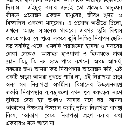
দিলাম।
এইটুকু বলার জন্যই তো প্রত্যেক মানুষের
’
জীবনে প্রয়োজন একজন মানুষের, জীবন্ত হৃদয় ও
যিন্দাদিল একজন মানুষের। এ প্রয়োজ অতীতে ছিলো,
এখনো আছে, সামনেও থাকবে। এরপর তুমি বিশ্বাস
করতে পারো যে, পুরো সফরে তুমি নিশ্চিন্ত নিরাপদ ছোট-
বড় সবকিছু থেকে, এমনকি শয়তানের হামলা ও নফসের
ধোকা থেকেও। আল্লাহর হাওয়ালা ও হিফাযতে থাকা
কোন কিছু কি নষ্ট হতে পারে কখনো! অথচ আশ্চর্য,
সফরের জন্য আমরা কত নিরাপত্তার আয়োজন করি, এই
একটি ছাড়া! আমরা বুঝতে পারি না, এই নিরাপত্তা ছাড়া
অন্য সব নিরাপত্তা অর্থহীন। বিমানের উড্ডয়নলগ্নে
জরুরি নিরাপত্তার ব্যবস্থাগুলো যখন খুব গুরুত্বের সাথে
বুঝিয়ে দেয়া হয় তখনও আমার মনে হয়, আমরা
আকাশের উচ্চতায় উড্ডয়ন করছি ভূমির নিরাপত্তা ব্যবস্থা
নিয়ে,
আকাশ
থেকে নিরাপত্তা গ্রহণ করার কথা
‘
’
একবারও মনে আসে না!