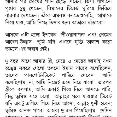
আসার পর চোখের পানি ছেড়ে দিতেন, ভিসা লাগানো
পৃষ্ঠায় চুমু খেতেন, বিমানের টিকেট ঘুরিয়ে ফিরিয়ে
বারবার দেখতেন। তাঁকে এমনও বলতে শুনেছি,
আমাকে
‘
নিয়ে যাও, আমি নিজে ভিসার জন্য কাতারে দাঁড়াবো।
’
আসলে এটা হচ্ছে ইশকের
দীওয়ানাপন
এবং প্রেমের
‘
’
আবেগ-উচ্ছ্বাস। তুমি যদি এখানে যুক্তি তালাশ করো
তাহলে এর জবাব নেই।
দু
বছর আগে আমার স্ত্রী, মেয়ে ও মেয়ের জামাই যখন
’
হজ্বের সফরে গেলো তখনো ইমাম সাহেব বলেছিলেন,
তাদের পাসপোর্ট-টিকেট পাঠিয়ে দেবেন। আমি
বলেছিলাম, না, আমি নিজেই এসে নিয়ে যাবো। তারপর
স্ত্রীকে বললাম, আমি একাই গিয়ে নিয়ে আসতে পারি,
কিন্তু তুমিও সঙ্গে চলো। আল্লাহর ঘরে যাওয়ার টিকেট
যদি একটু এগিয়ে গিয়ে নিয়ে আসো, আল্লাহ খুশী হবেন;
তুমিও আনন্দ পাবে। আমরা দু
জন গিয়েছিলাম। সেদিন
’