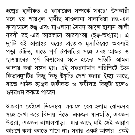
হজ্বের হাকীকত ও ফাযায়েল সম্পর্কে সবচে
উপকারী
’
মনে হয় শায়খুল হাদীছ মাওলানা যাকারিয়া রহ.-এর
ফাযায়েলে হজ্ব এবং মাওলানা সৈয়দ আবুল হাসান আলী
নদবী রহ.-এর আরকানে আরবা
আ (হজ্ব-অধ্যায়)। এ
‘
দু
টি বই আল্লাহর ঘরের প্রত্যেক মুসাফিরের অবশ্যই
’
পড়া উচিত, যাতে পূর্ণ উপলব্ধির সঙ্গে এবং আজর ও
ছাওয়াবের পূর্ণ বিশ্বাসের সঙ্গে হজ্বের প্রতিটি আমল
আদায় করা সম্ভব হয়। এই সফরনামার পরিশিষ্টে উক্ত
কিতাবদু
টির কিছু কিছু উদ্ধৃতি পেশ করার ইচ্ছা আছে,
’
যাতে পাঠক হজ্বের হাকীকত ও ফযীলত কিছুটা হলেও
হৃদয়ঙ্গম করতে পারেন।
শুক্রবার তেইশে ডিসেম্বর, সকালে বের হলাম বোনদের
সঙ্গে দেখা করে বিদায় নিতে। একজন ধানমন্ডি, একজন
উত্তরা, একজন নাখালপাড়া। যার কাছে যাই সেই কান্নার
কারণে কথা বলতে পারে না। সবার একই আব্দার, একই