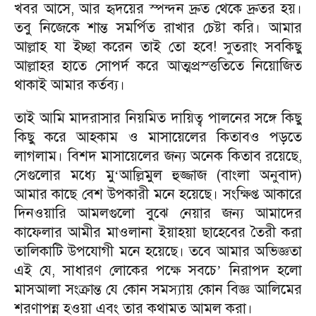
খবর আসে, আর হৃদয়ের স্পন্দন দ্রুত থেকে দ্রুতর হয়।
তবু নিজেকে শান্ত সমর্পিত রাখার চেষ্টা করি। আমার
আল্লাহ যা ইচ্ছা করেন তাই তো হবে! সুতরাং সবকিছু
আল্লাহর হাতে সোপর্দ করে আত্মপ্রস্ত্ততিতে নিয়োজিত
থাকাই আমার কর্তব্য।
তাই আমি মাদরাসার নিয়মিত দায়িত্ব পালনের সঙ্গে কিছু
কিছু করে আহকাম ও মাসায়েলের কিতাবও পড়তে
লাগলাম। বিশদ মাসায়েলের জন্য অনেক কিতাব রয়েছে,
সেগুলোর মধ্যে মু
আল্লিমুল হুজ্জাজ (বাংলা অনুবাদ)
‘
আমার কাছে বেশ উপকারী মনে হয়েছে। সংক্ষিপ্ত আকারে
দিনওয়ারি আমলগুলো বুঝে নেয়ার জন্য আমাদের
কাফেলার আমীর মাওলানা ইয়াহয়া ছাহেবের তৈরী করা
তালিকাটি উপযোগী মনে হয়েছে। তবে আমার অভিজ্ঞতা
এই যে, সাধারণ লোকের পক্ষে সবচে
নিরাপদ হলো
’
মাসআলা সংক্রান্ত যে কোন সমস্যায় কোন বিজ্ঞ আলিমের
শরণাপন্ন হওয়া এবং তার কথামত আমল করা।