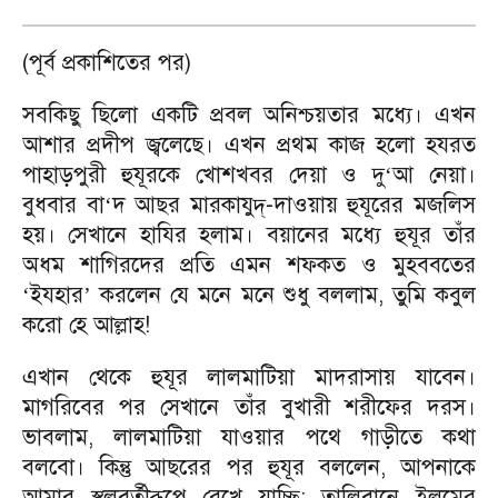
(পূর্ব প্রকাশিতের পর)
সবকিছু ছিলো একটি প্রবল অনিশ্চয়তার মধ্যে। এখন
আশার প্রদীপ জ্বলেছে। এখন প্রথম কাজ হলো হযরত
পাহাড়পুরী হুযূরকে খোশখবর দেয়া ও দু
আ নেয়া।
‘
বুধবার বা
দ আছর মারকাযুদ্-দাওয়ায় হুযূরের মজলিস
‘
হয়। সেখানে হাযির হলাম। বয়ানের মধ্যে হুযূর তাঁর
অধম শাগিরদের প্রতি এমন শফকত ও মুহববতের
ইযহার
করলেন যে মনে মনে শুধু বললাম, তুমি কবুল
‘
’
করো হে আল্লাহ!
এখান থেকে হুযূর লালমাটিয়া মাদরাসায় যাবেন।
মাগরিবের পর সেখানে তাঁর বুখারী শরীফের দরস।
ভাবলাম, লালমাটিয়া যাওয়ার পথে গাড়ীতে কথা
বলবো। কিন্তু আছরের পর হুযূর বললেন, আপনাকে
আমার স্থলবর্তীরূপে রেখে যাচ্ছি; তালিবানে ইলমের