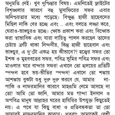
অনুমতি নেই। খুব দুশ্চিন্তার বিষয়। এমনিতেই ফ্লাইটের
বিশৃঙ্খলার কারণে বহু মুসাফিরের সফর এবার
অনিশ্চয়তার মধ্যে পড়েছে। বিক্ষুব্ধ হাজী ছাহেবদের
মিছিল নাকি বের হচ্ছে এবং .. এবং বলতে লজ্জা করে,
ঘেরাও-ভাঙ্গচুরও হচ্ছে। ক্ষোভ প্রকাশ করা এবং বিক্ষোভ
করা স্বাভাবিক এবং যারা দায়িত্ব পালন করছেন তাদের
চেষ্টায় ত্রুটি থাকা নিন্দনীয়, কিন্তু হাজী ছাহেবান এবং
ভাঙ্গচুর, এ দু
টো একত্র হয় কীভাবে?! হজ্বের সফর তো
’
ইশক ও মুহববতের সফর, পবিত্র ভূমির পবিত্র সফর এবং
মাওলার ঘরে বান্দার সফর! এখানে তো হৃদয়ের প্রতিটি
স্পন্দন হবে ভয়-ভীতির স্পন্দন! এখানে তো শঙ্কায়
আশঙ্কায় বুকটা শুধু দুরু দুরু করবে যে, আমার
না-
পাকি ও নাফরমানির কারণে মাহরূমি নেমে আসছে না
তো! আমি তো জানি, আমার মত গান্দা ইনসান ও
অপবিত্র মানুষ আল্লাহর ঘরের হাযিরির উপযুক্ত কিছুতেই
নয়। এ পথে যা কিছু বাধা ও প্রতিবন্ধকতা তা তো
আমারই নাফরমানির কারণে। সুতরাং আমাকেই বেশী