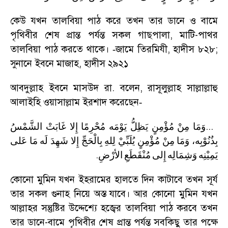
কেউ যখন তালবিয়া পাঠ করে তখন তার ডানে ও বামে
পৃথিবীর শেষ প্রান্ত পর্যন্ত সকল গাছপালা
,
মাটি-পাথর
তালবিয়া পাঠ করতে থাকে।
জামে তিরমিযী
,
হাদীস ৮২৮
;
-
সুনানে ইবনে মাজাহ
,
হাদীস ২৯২১
আবদুল্লাহ ইবনে মাসউদ রা. বলেন
,
রাসূলুল্লাহ সাল্লাল্লাহু
আলাইহি ওয়াসাল্লাম ইরশাদ করেছেন
-
...
وَمَا
مِنْ
مُؤْمِنٍ
يَظِلُّ
يَوْمَه
مُحْرِمًا
إِلا
غَابَتْ
الشَّمْسُ
بِذُنُوْبِه،
وَمَا
مِنْ
مُؤْمِنٍ
يُلَبِّيْ
لِلهِ
بِالْحَجِّ
إِلا
شَهِدَ
لَه
مَا
عَلى
.
يَمِيْنِه
وَشِمَالِه
إِلى
مُنْقَطَعِ
الأرْضِ
কোনো মুমিন যখন ইহরামের হালতে দিন কাটাবে তখন সূর্য
তার সকল গুনাহ নিয়ে অস্ত যাবে। আর কোনো মুমিন যখন
আল্লাহর সন্তুষ্টির উদ্দেশ্যে হজ্বের তালবিয়া পাঠ করবে তখন
তার ডানে-বামে পৃথিবীর শেষ প্রান্ত পর্যন্ত সবকিছু তার পক্ষে