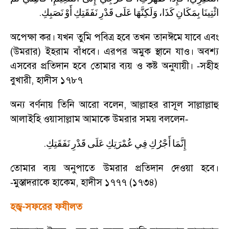
.
ائْتِينَا
بِمَكَانِ
كَذَا،
وَلَكِنَّهَا
عَلَى
قَدْرِ
نَفَقَتِكِ
أَوْ
نَصَبِكِ
অপেক্ষা কর। যখন তুমি পবিত্র হবে তখন তানঈমে যাবে এবং
(উমরার) ইহরাম বাঁধবে। এরপর অমুক স্থানে যাও। অবশ্য
এসবের প্রতিদান হবে তোমার ব্যয় ও কষ্ট অনুযায়ী।
সহীহ
-
বুখারী
,
হাদীস ১৭৮৭
অন্য বর্ণনায় তিনি আরো বলেন
,
আল্লাহর রাসূল সাল্লাল্লাহু
আলাইহি ওয়াসাল্লাম আমাকে উমরার সময় বললেন
-
.
إِنَّمَا
أَجْرُكِ
فِي
عُمْرَتِكِ
عَلَى
قَدْرِ
نَفَقَتِكِ
তোমার ব্যয় অনুপাতে উমরার প্রতিদান দেওয়া হবে।
মুস্তাদরাকে হাকেম
,
হাদীস ১৭৭৭ (১৭৩৪)
-
হজ্ব-সফরের ফযীলত