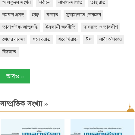
আলকুদস সংখ্যা
নির্বাচন
নামায-সালাত
তাহারাত
রমযান প্রসঙ্গ
হজ্জ্ব
যাকাত
মুয়ামালাত-লেনদেন
তাসাওউফ-আত্মশুদ্ধি
ইসলামী অর্থনীতি
দাওয়াত ও তাবলীগ
শেয়ার ব্যবসা
শবে বরাত
শবে মিরাজ
ঈদ
নারী অধিকার
বিদআত
»
আরও
»
সাম্প্রতিক সংখ্যা