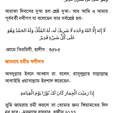
আরাফা দিবসের দুআ হল শ্রেষ্ঠ দুআ। আর আমি ও আমার
পূর্ববর্তী নবীগণ যা বলেছেন তার সর্বশ্রেষ্ঠ হল
-
لَا
إِلهَ
إِلَّا
اللهُ
وَحْدَه
لَا
شَرِيكَ
لَه،
لَهُ
المُلْكُ
وَلَهُ
الحَمْدُ
وَهُوَ
.
عَلَى
كُلِّ
شَيْءٍ
قَدِيرٌ
জামে তিরমিযী
,
হাদীস : ৩৫৮৫
-
জামরায় রমীর ফযীলত
আবদুল্লাহ ইবনে আব্বাস রা. বলেন
,
রাসূলুল্লাহ সাল্লাল্লাহু
আলাইহি ওয়াসাল্লাম ইরশাদ করেছেন
-
.
إِذَا
رَمَيْتَ
الْجِمَارَ
كَانَ
لَكَ
نُوْرًا
يَوْمَ
الْقِيَامَةِ
তুমি জামরায় রমী করলে তা তোমার জন্য কিয়ামতের দিন
নূর হবে।
মুসনাদে বাযযার
,
হাদীস ৬১৭৭
-