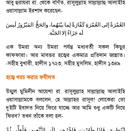
আবু হুরায়রা রা. থেকে বর্ণিত
,
রাসূলুল্লাহ সাল্লাল্লাহু আলাইহি
ওয়াসাল্লাম ইরশাদ করেছেন
-
العُمْرَةُ
إلى
العُمْرَةِ
كَفّارَةٌ
لِما
بيْنَهُما،
والحَجُّ
المَبْرُورُ
لَيسَ
.
لَه
جَزَاءٌ
إلا
الجَنَّة
এক উমরা অন্য উমরা পর্যন্ত মধ্যবর্তী সকল কিছুর
কাফফারা। আর মাবরূর হজ্বের একমাত্র প্রতিদান জান্নাত।
সহীহ বুখারী
,
হাদীস ১৭২৩
;
সহীহ মুসলিম
,
হাদীস ১৩৪৯
-
হজ্বে খরচ করার ফযীলত
উম্মুল মুমিনীন আয়েশা রা. রাসূলুল্লাহ সাল্লাল্লাহু আলাইহি
ওয়াসাল্লামকে বললেন
,
হে আল্লাহর রাসূল! লোকেরা তো
দুইটি ইবাদত নিয়ে ফিরে যাচ্ছে আর আমি শুধু একটি নিয়ে
ফিরব
?
তখন তাঁকে বলা হল
-
انْتَظِرِي،
فَإِذَا
طَهُرْتِ،
فَاخْرُجِي
إِلَى
التَّنْعِيمِ،
فَأَهِلِّي
ثُمَّ