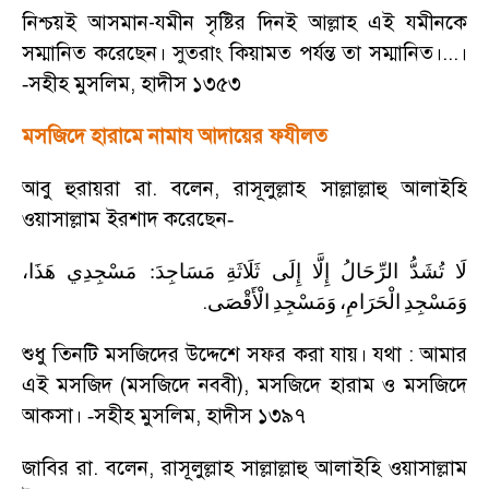
নিশ্চয়ই আসমান-যমীন সৃষ্টির দিনই আল্লাহ এই যমীনকে
সম্মানিত করেছেন। সুতরাং কিয়ামত পর্যন্ত তা সম্মানিত।...।
সহীহ মুসলিম
,
হাদীস ১৩৫৩
-
মসজিদে হারামে নামায আদায়ের ফযীলত
আবু হুরায়রা রা. বলেন
,
রাসূলুল্লাহ সাল্লাল্লাহু আলাইহি
ওয়াসাল্লাম ইরশাদ করেছেন
-
هَذَا،
مَسْجِدِي
:
مَسَاجِدَ
ثَلَاثَةِ
إِلَى
إِلَّا
الرِّحَالُ
تُشَدُّ
لَا
.
وَمَسْجِدِ
الْحَرَامِ،
وَمَسْجِدِ
الْأَقْصَى
শুধু তিনটি মসজিদের উদ্দেশে সফর করা যায়। যথা : আমার
এই মসজিদ (মসজিদে নববী)
,
মসজিদে হারাম ও মসজিদে
আকসা।
সহীহ মুসলিম
,
হাদীস ১৩৯৭
-
জাবির রা. বলেন
,
রাসূলুল্লাহ সাল্লাল্লাহু আলাইহি ওয়াসাল্লাম