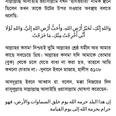
সাল্লাল্লাহু আলাইহি ওয়াসাল্লাম যখন
‘
হাযওয়ারা
’
নামক স্থানে
ছিলেন তখন তাকে উটের উপর সওয়ার অবস্থায় বলতে
শুনেছি
-
وَاللهِ
إِنَّكِ،
لَخَيْرُ
أَرْضِ
اللهِ،
وَأَحَبُّ
أَرْضِ
اللهِ
إِلَيَّ،
وَاللهِ
لَوْلَا
.
أَنِّي
أُخْرِجْتُ
مِنْكِ،
مَا
خَرَجْتُ
আল্লাহর কসম! নিশ্চয়ই তুমি আল্লাহর শ্রেষ্ঠ যমীন আর আমার
কাছে সবচেয়ে প্রিয়। আল্লাহর কসম! যদি আমাকে তোমার
(বুক) থেকে চলে যেতে বাধ্য না করা হত
,
তাহলে আমি
কখনো যেতাম না।
সুনানে ইবনে মাজাহ
,
হাদীস ৩১০৮
-
আবদুল্লাহ ইবনে আব্বাস রা. বলেন
,
মক্কা বিজয়ের দিন
রাসূলুল্লাহ সাল্লাল্লাহু আলাইহি ওয়াসাল্লাম ঘোষণা করেছেন
-
إن
هذا
البلد
حرمه
الله
يوم
خلق
السماوات
والأرض،
فهو
.
حرام
بحرمة
الله
إلى
يوم
القيامة