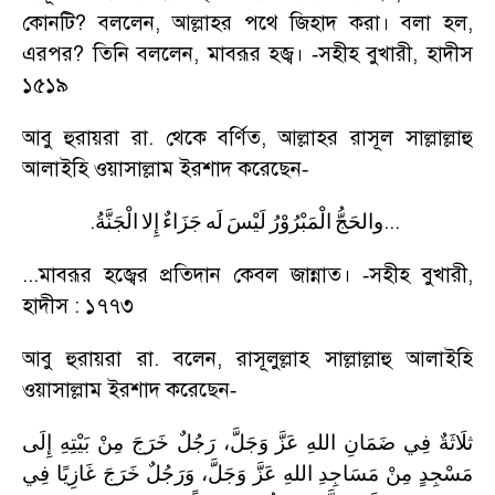
কোনটি
?
বললেন
,
আল্লাহর পথে জিহাদ করা। বলা হল
,
এরপর
?
তিনি বললেন
,
মাবরূর হজ্ব।
সহীহ বুখারী
,
হাদীস
-
১৫১৯
আবু হুরায়রা রা. থেকে বর্ণিত
,
আল্লাহর রাসূল সাল্লাল্লাহু
আলাইহি ওয়াসাল্লাম ইরশাদ করেছেন
-
.
...
والحَجُّ
الْمَبْرُوْرُ
لَيْسَ
لَه
جَزَاءٌ
إِلا
الْجَنَّةُ
...
মাবরূর হজ্বের প্রতিদান কেবল জান্নাত।
সহীহ বুখারী
,
-
হাদীস : ১৭৭৩
আবু হুরায়রা রা. বলেন
,
রাসূলুল্লাহ সাল্লাল্লাহু আলাইহি
ওয়াসাল্লাম ইরশাদ করেছেন
-
ثلَاثَةٌ
فِي
ضَمَانِ
اللهِ
عَزَّ
وَجَلَّ،
رَجُلٌ
خَرَجَ
مِنْ
بَيْتِهِ
إِلَى
مَسْجِدٍ
مِنْ
مَسَاجِدِ
اللهِ
عَزَّ
وَجَلَّ،
وَرَجُلٌ
خَرَجَ
غَازِيًا
فِي