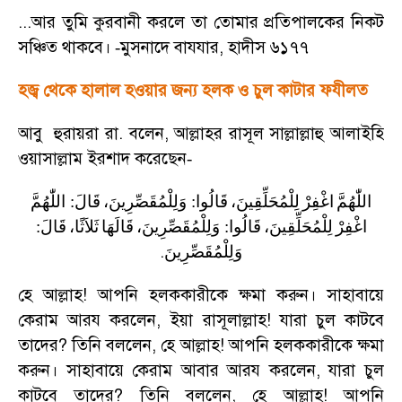
...
আর তুমি কুরবানী করলে তা তোমার প্রতিপালকের নিকট
সঞ্চিত থাকবে।
মুসনাদে বাযযার
,
হাদীস ৬১৭৭
-
হজ্ব থেকে হালাল হওয়ার জন্য হলক ও চুল কাটার ফযীলত
আবু হুরায়রা রা. বলেন
,
আল্লাহর রাসূল সাল্লাল্লাহু আলাইহি
ওয়াসাল্লাম ইরশাদ করেছেন
-
اللّٰهُمَّ
:
قَالَ
وَلِلْمُقَصِّرِينَ،
:
قَالُوا
لِلْمُحَلِّقِينَ،
اغْفِرْ
اللّٰهُمَّ
:
قَالَ
ثَلاَثًا،
قَالَهَا
وَلِلْمُقَصِّرِينَ،
:
قَالُوا
لِلْمُحَلِّقِينَ،
اغْفِرْ
.
وَلِلْمُقَصِّرِينَ
হে আল্লাহ! আপনি হলককারীকে ক্ষমা করুন। সাহাবায়ে
কেরাম আরয করলেন
,
ইয়া রাসূলাল্লাহ! যারা চুল কাটবে
তাদের
?
তিনি বললেন
,
হে আল্লাহ! আপনি হলককারীকে ক্ষমা
করুন। সাহাবায়ে কেরাম আবার আরয করলেন
,
যারা চুল
কাটবে তাদের
?
তিনি বললেন
,
হে আল্লাহ! আপনি