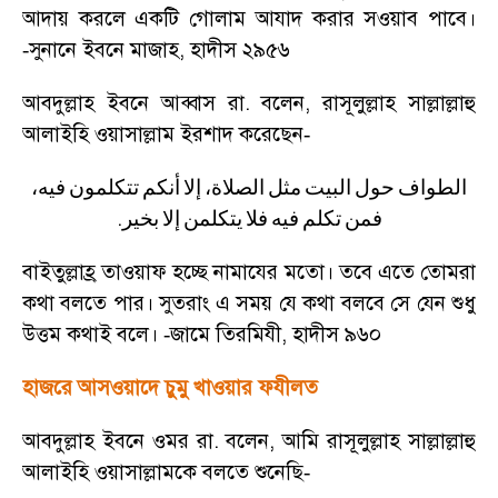
আদায় করলে একটি গোলাম আযাদ করার সওয়াব পাবে।
সুনানে ইবনে মাজাহ
,
হাদীস ২৯৫৬
-
আবদুল্লাহ ইবনে আব্বাস রা. বলেন
,
রাসূলুল্লাহ সাল্লাল্লাহু
আলাইহি ওয়াসাল্লাম ইরশাদ করেছেন
-
الطواف
حول
البيت
مثل
الصلاة،
إلا
أنكم
تتكلمون
فيه،
.
فمن
تكلم
فيه
فلا
يتكلمن
إلا
بخير
বাইতুল্লাহ্র তাওয়াফ হচ্ছে নামাযের মতো। তবে এতে তোমরা
কথা বলতে পার। সুতরাং এ সময় যে কথা বলবে সে যেন শুধু
উত্তম কথাই বলে।
জামে তিরমিযী
,
হাদীস ৯৬০
-
হাজরে আসওয়াদে চুমু খাওয়ার ফযীলত
আবদুল্লাহ ইবনে ওমর রা. বলেন
,
আমি রাসূলুল্লাহ সাল্লাল্লাহু
আলাইহি ওয়াসাল্লামকে বলতে শুনেছি
-