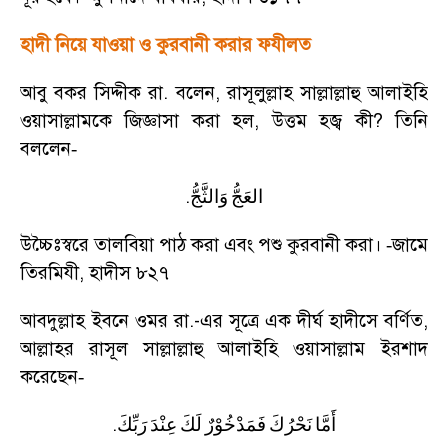
হাদী নিয়ে যাওয়া ও কুরবানী করার ফযীলত
আবু বকর সিদ্দীক রা. বলেন
,
রাসূলুল্লাহ সাল্লাল্লাহু আলাইহি
ওয়াসাল্লামকে জিজ্ঞাসা করা হল
,
উত্তম হজ্ব কী
?
তিনি
বললেন
-
.
العَجُّ
وَالثَّجُّ
উচ্চৈঃস্বরে তালবিয়া পাঠ করা এবং পশু কুরবানী করা।
জামে
-
তিরমিযী
,
হাদীস ৮২৭
আবদুল্লাহ ইবনে ওমর রা.-এর সূত্রে এক দীর্ঘ হাদীসে বর্ণিত
,
আল্লাহর রাসূল সাল্লাল্লাহু আলাইহি ওয়াসাল্লাম ইরশাদ
করেছেন
-
.
أَمَّا
نَحْرُكَ
فَمَدْخُوْرٌ
لَكَ
عِنْدَ
رَبِّكَ