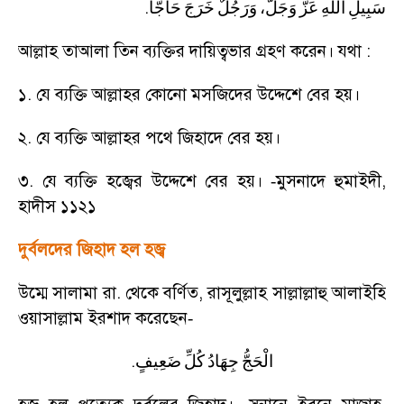
.
سَبِيلِ
اللهِ
عَزَّ
وَجَلَّ،
وَرَجُلٌ
خَرَجَ
حَاجًّا
আল্লাহ তাআলা তিন ব্যক্তির দায়িত্বভার গ্রহণ করেন। যথা :
১. যে ব্যক্তি আল্লাহর কোনো মসজিদের উদ্দেশে বের হয়।
২. যে ব্যক্তি আল্লাহর পথে জিহাদে বের হয়।
৩. যে ব্যক্তি হজ্বের উদ্দেশে বের হয়।
মুসনাদে হুমাইদী
,
-
হাদীস ১১২১
দুর্বলদের জিহাদ হল হজ্ব
উম্মে সালামা রা. থেকে বর্ণিত
,
রাসূলুল্লাহ সাল্লাল্লাহু আলাইহি
ওয়াসাল্লাম ইরশাদ করেছেন
-
.
الْحَجُّ
جِهَادُ
كُلِّ
ضَعِيفٍ