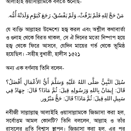
আলাইহি ওয়াসাল্লামকে বলতে শুনেছি
-
.
مَنْ
حَجَّ
لِلهِ
فَلَمْ
يَرْفُثْ،
وَلَمْ
يَفْسُقْ،
رَجَعَ
كَيَوْمِ
وَلَدَتْهُ
أُمُّه
যে ব্যক্তি আল্লাহর উদ্দেশ্যে হজ্ব করল এবং অশ্লীল কথাবার্তা
ও গুনাহ থেকে বিরত থাকল
,
সে ঐ দিনের মতো নিষ্পাপ হয়ে
হজ্ব থেকে ফিরে আসবে
,
যেদিন মায়ের গর্ভ থেকে ভূমিষ্ঠ
হয়েছিল।
সহীহ বুখারী
,
হাদীস ১৫২১
-
অন্য এক বর্ণনায় তিনি বলেন
-
سُئِلَ
النَّبِيُّ
صَلَّى
اللهُ
عَلَيْهِ
وَسَلَّمَ
أَيُّ
الأَعْمَالِ
أَفْضَلُ؟
فِي
جِهَادٌ
:
قَالَ
مَاذَا؟
ثُمَّ
:
قِيلَ
وَرَسُولِهِ
بِاللهِ
إِيمَانٌ
:
قَالَ
.
مَبْرُور
حَجٌّ
:
قَالَ
مَاذَا؟
ثُمَّ
:
قِيلَ
اللهِ
سَبِيلِ
নবীজী সাল্লাল্লাহু আলাইহি ওয়াসাল্লামকে জিজ্ঞাসা করা হল
,
সর্বোত্তম আমল কোনটি
?
তিনি বললেন
,
আল্লাহ ও তাঁর
রাসূলের প্রতি বিশ্বাস স্থাপন। জিজ্ঞাসা করা হল
,
এর পর