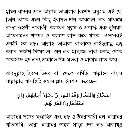
মুমিন বান্দার প্রতি আল্লাহ তাআলার বিশেষ অনুগ্রহ এই যে
,
তিনি তাকে এমন কিছু ইবাদত দান করেছেন
,
যার মাধ্যমে
বান্দা রূহানী তারাক্কী
,
কলবের সুকুন ও প্রশান্তি এবং দুনিয়া-
আখেরাতের খায়ের ও কল্যাণ লাভ করে থাকে। এসবেরই
একটি হল হজ্ব। আল্লাহ তাআলা বান্দাকে বাইতুল্লাহ্র হজ্ব
করার নির্দেশ দিয়েছেন
,
যেন এর মাধ্যমে তারা গুনাহ থেকে
পাকসাফ হয় এবং জান্নাতে উচ্চ মর্তবা ও মাকাম লাভ করে।
আবদুল্লাহ ইবনে উমর রা. থেকে বর্ণিত
,
আল্লাহর রাসূল
সাল্লাল্লাহু আলাইহি ওয়াসাল্লাম ইরশাদ করেছেন
-
الحُجَّاجُ
وَالْعُمَّارُ
وَفْدُ
اللهِ،
إِنْ
دَعَوْهُ
أَجَابَهُمْ،
وَإِنِ
.
اسْتَغْفَرُوهُ
غَفَرَ
لَهُمْ
আল্লাহর পথের মুজাহিদ এবং হজ্ব ও উমরাকারী হল আল্লাহর
প্রতিনিধি। তারা আল্লাহর ডাকে সাড়া দেন আর আল্লাহ্ও