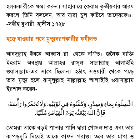
হলককারীকে ক্ষমা করুন। সাহাবায়ে কেরাম তৃতীয়বার আরয
করলে তিনি বললেন
,
আর যারা চুল কাটবে তাদেরকেও।
সহীহ বুখারী
,
হাদীস ১৭২৮
-
হজ্বে যাওয়ার পথে মৃত্যুবরণকারীর ফযীলত
আবদুল্লাহ ইবনে আব্বাস রা. থেকে বর্ণিত। জনৈক ব্যক্তি
ইহরাম অবস্থায় আল্লাহর রাসূল সাল্লাল্লাহু আলাইহি
ওয়াসাল্লাম-এর সাথে ছিলেন। হঠাৎ সওয়ারী থেকে পড়ে
তার মৃত্যু হলে রাসূলুল্লাহ সাল্লাল্লাহু আলাইহি ওয়াসাল্লাম
ইরশাদ করেন
-
اغْسِلُوهُ
بِمَاءٍ
وَسِدْرٍ،
وَكَفِّنُوهُ
فِي
ثَوْبَيْهِ،
وَلَا
تُخَمِّرُوا
رَأْسَهُ،
.
فَإِنَّ
اللهَ
يَبْعَثُه
يَوْمَ
الْقِيَامَةِ
مُلَبِّيًا
তোমরা তাকে বড়ই পাতার পানি দ্বারা গোসল দাও এবং তার
কাপড়দুটি দিয়েই তাকে কাফন পরাও। তবে তার মাথা ও