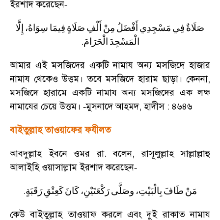
ইরশাদ করেছেন
-
صَلَاةٌ
فِي
مَسْجِدِي
أَفْضَلُ
مِنْ
أَلْفِ
صَلَاةٍ
فِيمَا
سِوَاهُ،
إِلَّا
.
الْمَسْجِدَ
الْحَرَامَ
আমার এই মসজিদের একটি নামায অন্য মসজিদে হাজার
নামায থেকেও উত্তম। তবে মসজিদে হারাম ছাড়া। কেননা
,
মসজিদে হারামে একটি নামায অন্য মসজিদের এক লক্ষ
নামাযের চেয়ে উত্তম।
মুসনাদে আহমদ
,
হাদীস : ৪৬৪৬
-
বাইতুল্লাহ তাওয়াফের ফযীলত
আবদুল্লাহ ইবনে ওমর রা. বলেন
,
রাসূলুল্লাহ সাল্লাল্লাহু
আলাইহি ওয়াসাল্লাম ইরশাদ করেছেন
-
.
مَنْ
طَافَ
بِالْبَيْتِ،
وصَلَّى
رَكْعَتَيْنِ،
كَانَ
كَعِتْقِ
رَقَبَةٍ
কেউ বাইতুল্লাহ তাওয়াফ করলে এবং দুই রাকাত নামায