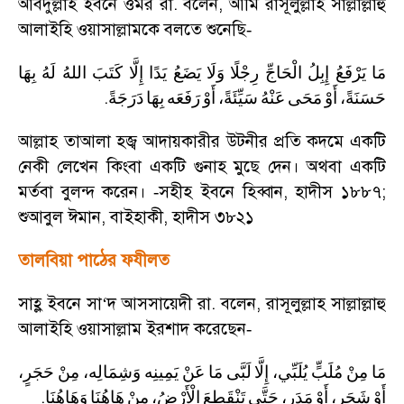
আবদুল্লাহ ইবনে ওমর রা. বলেন
,
আমি রাসূলুল্লাহ সাল্লাল্লাহু
আলাইহি ওয়াসাল্লামকে বলতে শুনেছি
-
مَا
يَرْفَعُ
إِبِلُ
الْحَاجِّ
رِجْلًا
وَلَا
يَضَعُ
يَدًا
إِلَّا
كَتَبَ
اللهُ
لَهُ
بِهَا
.
حَسَنَةً،
أَوْ
مَحَى
عَنْهُ
سَيِّئَةً،
أَوْ
رَفَعَه
بِهَا
دَرَجَةً
আল্লাহ তাআলা হজ্ব আদায়কারীর উটনীর প্রতি কদমে একটি
নেকী লেখেন কিংবা একটি গুনাহ মুছে দেন। অথবা একটি
মর্তবা বুলন্দ করেন।
সহীহ ইবনে হিব্বান
,
হাদীস ১৮৮৭
;
-
শুআবুল ঈমান
,
বাইহাকী
,
হাদীস ৩৮২১
তালবিয়া পাঠের ফযীলত
সাহ্ল ইবনে সা
‘
দ আসসায়েদী রা. বলেন
,
রাসূলুল্লাহ সাল্লাল্লাহু
আলাইহি ওয়াসাল্লাম ইরশাদ করেছেন
-
مَا
مِنْ
مُلَبٍّ
يُلَبِّي،
إِلَّا
لَبَّى
مَا
عَنْ
يَمِينِه
وَشِمَالِه،
مِنْ
حَجَرٍ،
.
أَوْ
شَجَرٍ،
أَوْ
مَدَرٍ،
حَتَّى
تَنْقَطِعَ
الْأَرْضُ،
مِنْ
هَاهُنَا
وَهَاهُنَا