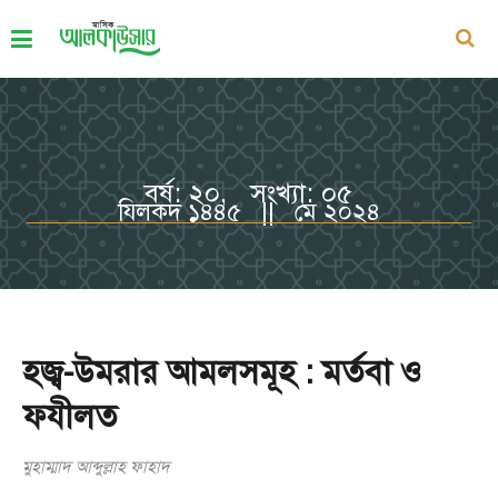
বর্ষ: ২০, সংখ্যা: ০৫
যিলকদ ১৪৪৫ || মে ২০২৪
হজ্ব-উমরার আমলসমূহ : মর্তবা ও
ফযীলত
মুহাম্মাদ আব্দুল্লাহ ফাহাদ