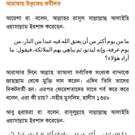
আরাফায় উকূফের ফযীলত
আয়েশা রা. বলেন
,
আল্লাহর রাসূল সাল্লাল্লাহু আলাইহি
ওয়াসাল্লাম ইরশাদ করেছেন
-
ما
من
يوم
أكثر
من
أن
يعتق
الله
فيه
عبدا
من
النار،
من
ما
:
فيقول
الملائكة،
بهم
يباهي
ثم
ليدنو،
وإنه
عرفة،
يوم
أراد
هؤلاء؟
আরাফার দিনে আল্লাহ তাআলা সর্বাধিক সংখ্যক বান্দাকে
জাহান্নাম থেকে মুক্তি দান করেন। এদিন তিনি তাদের
নিকটবর্তী হন। এরপর ফেরেশতাদের সাথে গর্ব করে করে
বলেন
,
এরা কী চায়
?
সহীহ মুসলিম
,
হাদীস ১৩৪৮
-
আবু হুরায়রা রা. বলেন
,
রাসূলুল্লাহ সাল্লাল্লাহু আলাইহি
ওয়াসাল্লাম ইরশাদ করেছেন
-