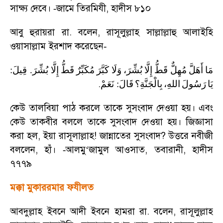
সাক্ষ্য দেবে।
জামে তিরমিযী
,
হাদীস ৮১০
-
আবু হুরায়রা রা. বলেন
,
রাসূলুল্লাহ সাল্লাল্লাহু আলাইহি
ওয়াসাল্লাম ইরশাদ করেছেন
-
:
قِيلَ
.
بُشِّرَ
إِلَّا
قَطُّ
مُكَبِّرٌ
كَبَّرَ
وَلَا
بُشِّرَ،
إِلَّا
قَطُّ
مُهِلٌّ
أَهَلَّ
مَا
.
نَعَمْ
:
قَالَ
بِالْجَنَّةِ؟
اللهِ،
رَسُولَ
يَا
কেউ তালবিয়া পাঠ করলে তাকে সুসংবাদ দেওয়া হয়। এবং
কেউ তাকবীর বললে তাকে সুসংবাদ দেওয়া হয়। জিজ্ঞাসা
করা হল
,
ইয়া রাসূলাল্লাহ! জান্নাতের সুসংবাদ
?
উত্তরে নবীজী
বললেন
,
হাঁ।
আলমু
‘
জামুল আওসাত
,
তবারানী
,
হাদীস
-
৭৭৭৯
মক্কা মুকাররমার ফযীলত
আবদুল্লাহ ইবনে আদী ইবনে হামরা রা. বলেন
,
রাসূলুল্লাহ