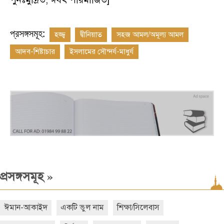
প্রসঙ্গসমূহ:
হজ্জ্ব
দ্বীনিয়াত
সহজ আমল/অমূল্য আমল
আদব-শিষ্টাচার
ইসলামের সৌন্দর্য-মাধুর্য
»
প্রসঙ্গসমূহ
ঈমান-আকাইদ
একটি ভুল নাম
শিক্ষা/সিলেবাস