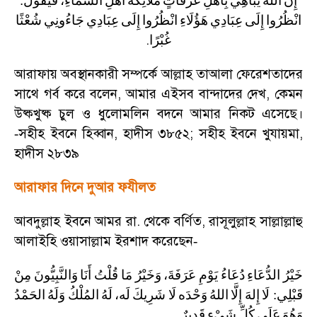
:
فَيَقُولُ
السَّمَاءِ،
أَهْلِ
مَلَائِكَةَ
عَرَفَاتٍ
بِأَهْلِ
يُبَاهِي
اللهَ
إِنَّ
انْظُرُوا
إِلَى
عِبَادِي
هَؤُلَاءِ
انْظُرُوا
إِلَى
عِبَادِي
جَاءُونِي
شُعْثًا
.
غُبْرًا
আরাফায় অবস্থানকারী সম্পর্কে আল্লাহ তাআলা ফেরেশতাদের
সাথে গর্ব করে বলেন
,
আমার এইসব বান্দাদের দেখ
,
কেমন
উষ্কখুষ্ক চুল ও ধুলোমলিন বদনে আমার নিকট এসেছে।
সহীহ ইবনে হিব্বান
,
হাদীস ৩৮৫২
;
সহীহ ইবনে খুযায়মা
,
-
হাদীস ২৮৩৯
আরাফার দিনে দুআর ফযীলত
আবদুল্লাহ ইবনে আমর রা. থেকে বর্ণিত
,
রাসূলুল্লাহ সাল্লাল্লাহু
আলাইহি ওয়াসাল্লাম ইরশাদ করেছেন
-
خَيْرُ
الدُّعَاءِ
دُعَاءُ
يَوْمِ
عَرَفَةَ،
وَخَيْرُ
مَا
قُلْتُ
أَنَا
وَالنَّبِيُّونَ
مِنْ
الحَمْدُ
وَلَهُ
المُلْكُ
لَهُ
لَه،
شَرِيكَ
لَا
وَحْدَه
اللهُ
إِلَّا
إِلهَ
لَا
:
قَبْلِي
.
وَهُوَ
عَلَى
كُلِّ
شَيْءٍ
قَدِيرٌ