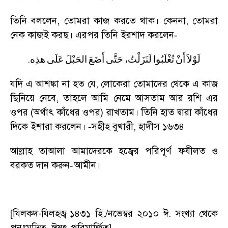
তিনি বললেন
,
তোমরা কাজ করতে থাক। কেননা
,
তোমরা
নেক কাজই করছ। এরপর তিনি ইরশাদ করলেন
-
.
لَوْلاَ
أَنْ
تُغْلَبُوا
لَنَزَلْتُ،
حَتَّى
أَضَعَ
الحَبْلَ
عَلَى
هذِه
যদি এ আশঙ্কা না হত যে
,
লোকেরা তোমাদের থেকে এ কাজ
ছিনিয়ে নেবে
,
তাহলে আমি নেমে আসতাম আর রশি এর
ওপর (অর্থাৎ কাঁধের ওপর) রাখতাম। তিনি হাত দ্বারা কাঁধের
দিকে ইশারা করলেন।
সহীহ বুখারী
,
হাদীস ১৬৩৪
-
আল্লাহ তাআলা আমাদেরকে হজ্বের পরিপূর্ণ ফযীলত ও
বরকত দান করুন
আমীন।
-
[
যিলকদ-যিলহজ্ব
১৪৩১ হি./নভেম্বর ২০১০ ঈ. সংখ্যা থেকে
পুনঃমুদ্রিত, ঈষৎ পরিমার্জিত]