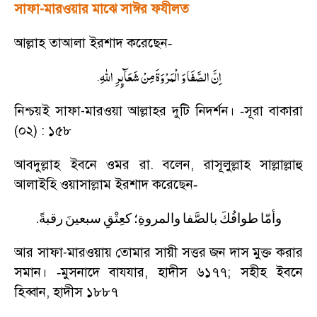
সাফা-মারওয়ার মাঝে সাঈর ফযীলত
আল্লাহ তাআলা ইরশাদ করেছেন
-
.
اِنَّ الصَّفَا وَ الْمَرْوَةَ مِنْ شَعَآىِٕرِ اللهِ
নিশ্চয়ই সাফা-মারওয়া আল্লাহর দুটি নিদর্শন।
সূরা বাকারা
-
(০২) : ১৫৮
আবদুল্লাহ ইবনে ওমর রা. বলেন
,
রাসূলুল্লাহ সাল্লাল্লাহু
আলাইহি ওয়াসাল্লাম ইরশাদ করেছেন
-
.
وأمّا
طوافُكَ
بالصَّفا
والمروةِ؛
كعِتْقِ
سبعينَ
رقبةً
আর সাফা-মারওয়ায় তোমার সায়ী সত্তর জন দাস মুক্ত করার
সমান।
মুসনাদে বাযযার
,
হাদীস ৬১৭৭
;
সহীহ ইবনে
-
হিব্বান
,
হাদীস ১৮৮৭