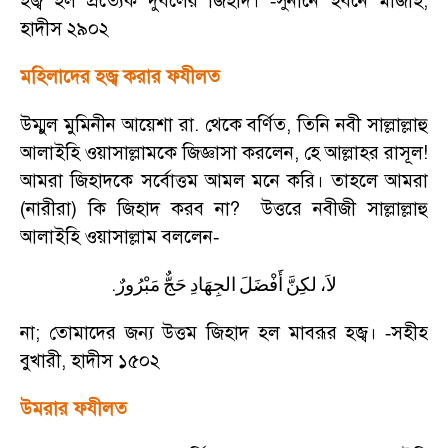
হজ্ব হল প্রত্যেক দুর্বলের জিহাদ।
সুনানে ইবনে মাজাহ
,
-
হাদীস ২৯০২
মহিলাদের হজ্ব করার ফযীলত
উম্মুল মুমিনীন আয়েশা রা. থেকে বর্ণিত
,
তিনি নবী সাল্লাল্লাহু
আলাইহি ওয়াসাল্লামকে জিজ্ঞাসা করলেন
,
হে আল্লাহর রাসূল!
আমরা জিহাদকে সর্বোত্তম আমল মনে করি। তাহলে আমরা
(নারীরা) কি জিহাদ করব না
?
উত্তরে নবীজী সাল্লাল্লাহু
আলাইহি ওয়াসাল্লাম বললেন
-
.
لاَ،
لكِنَّ
أَفْضَلَ
الجِهَادِ
حَجٌّ
مَبْرُورٌ
না
;
তোমাদের জন্য উত্তম জিহাদ হল মাবরূর হজ্ব।
সহীহ
-
বুখারী
,
হাদীস ১৫০২
উমরার ফযীলত