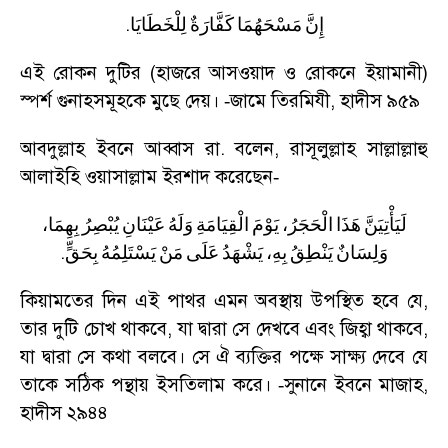
.
إِنَّ
مَسْحَهُمَا
كَفَّارَةٌ
لِلْخَطَايَا
এই রোকন দুটির (হাজরে আসওয়াদ ও রোকনে ইয়ামানী)
স্পর্শ গুনাহসমূহকে মুছে দেয়।
জামে তিরমিযী
,
হাদীস ৯৫৯
-
আবদুল্লাহ ইবনে আব্বাস রা. বলেন
,
রাসূলুল্লাহ সাল্লাল্লাহু
আলাইহি ওয়াসাল্লাম ইরশাদ করেছেন
-
لَيَأْتِيَنَّ
هَذَا
الْحَجَرُ،
يَوْمَ
الْقِيَامَةِ
وَلَهُ
عَيْنَانِ
يُبْصِرُ
بِهِمَا،
.
وَلِسَانٌ
يَنْطِقُ
بِهِ،
يَشْهَدُ
عَلَى
مَنْ
يَسْتَلِمُهُ
بِحَقٍّ
কিয়ামতের দিন এই পাথর এমন অবস্থায় উপস্থিত হবে যে
,
তার দুটি চোখ থাকবে
,
যা দ্বারা সে দেখবে এবং জিহ্বা থাকবে
,
যা দ্বারা সে কথা বলবে। সে ঐ ব্যক্তির পক্ষে সাক্ষ্য দেবে যে
তাকে সঠিক পন্থায় ইসতিলাম করে।
সুনানে ইবনে মাজাহ
,
-
হাদীস ২৯৪৪