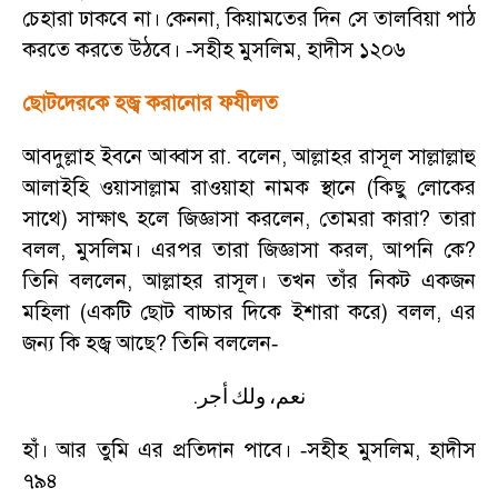
চেহারা ঢাকবে না। কেননা
,
কিয়ামতের দিন সে তালবিয়া পাঠ
করতে করতে উঠবে।
সহীহ মুসলিম
,
হাদীস ১২০৬
-
ছোটদেরকে হজ্ব করানোর ফযীলত
আবদুল্লাহ ইবনে আব্বাস রা. বলেন
,
আল্লাহর রাসূল সাল্লাল্লাহু
আলাইহি ওয়াসাল্লাম রাওয়াহা নামক স্থানে (কিছু লোকের
সাথে) সাক্ষাৎ হলে জিজ্ঞাসা করলেন
,
তোমরা কারা
?
তারা
বলল
,
মুসলিম। এরপর তারা জিজ্ঞাসা করল
,
আপনি কে
?
তিনি বললেন
,
আল্লাহর রাসূল। তখন তাঁর নিকট একজন
মহিলা (একটি ছোট বাচ্চার দিকে ইশারা করে) বলল
,
এর
জন্য কি হজ্ব আছে
?
তিনি বললেন
-
.
نعم،
ولك
أجر
হাঁ। আর তুমি এর প্রতিদান পাবে।
সহীহ মুসলিম
,
হাদীস
-
৭৯৪