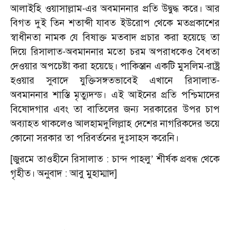
আলাইহি ওয়াসাল্লাম-এর অবমাননার প্রতি উদ্বুদ্ধ করে। আর
বিগত দুই তিন শতাব্দী যাবত ইউরোপ থেকে মতপ্রকাশের
স্বাধীনতা নামক যে বিষাক্ত মতবাদ প্রচার করা হয়েছে তা
দিয়ে রিসালাত-অবমাননার মতো চরম অপরাধকেও বৈধতা
দেওয়ার অপচেষ্টা করা হয়েছে। পাকিস্তান একটি মুসলিম-রাষ্ট্র
হওয়ার সুবাদে যুক্তিসঙ্গতভাবেই এখানে রিসালাত-
অবমাননার শাস্তি মৃত্যুদন্ড। এই আইনের প্রতি পশ্চিমাদের
বিষোদগার এবং তা বাতিলের জন্য সরকারের উপর চাপ
অব্যাহত থাকলেও আলহামদুলিল্লাহ দেশের নাগরিকদের ভয়ে
কোনো সরকার তা পরিবর্তনের দুঃসাহস করেনি।
[জুরমে তাওহীনে রিসালাত : চান্দ পাহলু
শীর্ষক প্রবন্ধ থেকে
’
গৃহীত। অনুবাদ : আবু মুহাম্মাদ]