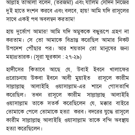
আল্লাহ তাআলা বলেন, (তরজমা) এবং যালিম সেদিন নিজের
দুই হাতে দংশন করবে এবং বলবে, হায়! আমি যদি রাসূলের
সাথে একই পথ অবলম্বন করতাম!
হায় দুর্ভোগ আমার! আমি যদি অমুককে বন্ধুরূপে গ্রহণ না
করতাম। সে তো আমাকে বিভ্রান্ত করেছিল আমার নিকট
উপদেশ পৌঁছার পর। আর শয়তান তো মানুষের জন্য
মহাপ্রতারক। (সূরা ফুরকান : ২৭-২৯)
হাদীসের কিতাবে আছে যে, উবাই ইবনে খালাফের
প্ররোচনায় উকবা ইবনে আবী মুয়াইত রাসূলে কারীম
সাল্লাল্লাহু আলাইহি ওয়াসাল্লাম-এর শানে গোসতাখি
করেছিল। তখন রাসূলে কারীম সাল্লাল্লাহু আলাইহি
ওয়াসাল্লাম তাকে সতর্ক করেছিলেন যে, মক্কার বাইরে
তোমাকে পেলে তোমাকে হত্যা করব। বদরের যুদ্ধে রাসূলে
কারীম সাল্লাল্লাহু আলাইহি ওয়াসাল্লাম তাকে বন্দি অবস্থায়
হত্যা করেছিলেন।