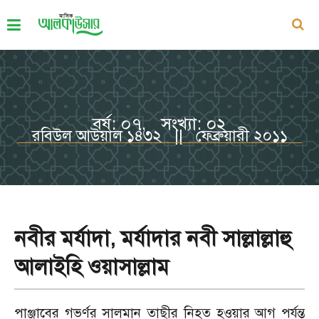
বর্ষ: ০৭, সংখ্যা: ০২
রবিউল আউয়াল ১৪৩২ || ফেব্রুয়ারী ২০১১
নবীর মর্যাদা, মর্যাদার নবী সাল্লাল্লাহু
আলাইহি ওয়াসাল্লাম
পাঞ্জাবের গভর্ণর সালমান তাছীর নিহত হওয়ার আগ পর্যন্ত