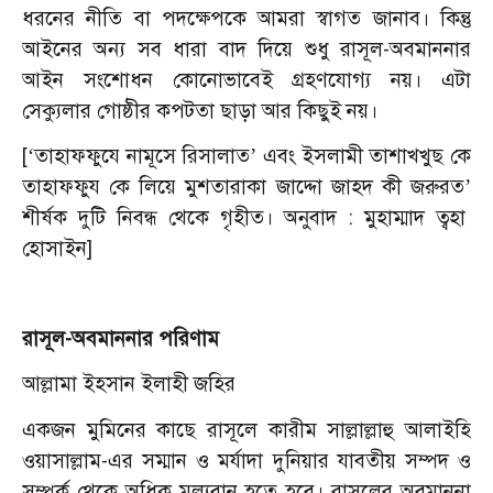
ধরনের নীতি বা পদক্ষেপকে আমরা স্বাগত জানাব। কিন্তু
আইনের অন্য সব ধারা বাদ দিয়ে শুধু রাসূল-অবমাননার
আইন সংশোধন কোনোভাবেই গ্রহণযোগ্য নয়। এটা
সেক্যুলার গোষ্ঠীর কপটতা ছাড়া আর কিছুই নয়।
[
তাহাফফুযে নামূসে রিসালাত
এবং ইসলামী তাশাখখুছ কে
‘
’
তাহাফফুয কে লিয়ে মুশতারাকা জাদ্দো জাহদ কী জরুরত
’
শীর্ষক দুটি নিবন্ধ থেকে গৃহীত। অনুবাদ : মুহাম্মাদ ত্বহা
হোসাইন]
রাসূল-অবমাননার পরিণাম
আল্লামা ইহসান ইলাহী জহির
একজন মুমিনের কাছে রাসূলে কারীম সাল্লাল্লাহু আলাইহি
ওয়াসাল্লাম-এর সম্মান ও মর্যাদা দুনিয়ার যাবতীয় সম্পদ ও
সম্পর্ক থেকে অধিক মূল্যবান হতে হবে। রাসূলের অবমাননা