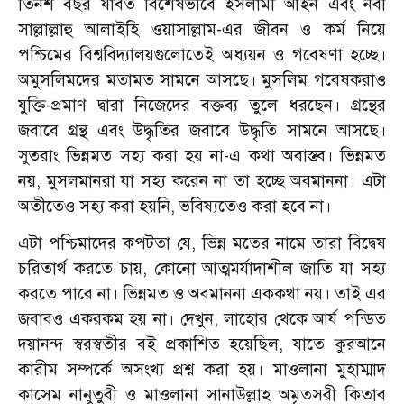
তিনশ বছর যাবত বিশেষভাবে ইসলামী আইন এবং নবী
সাল্লাল্লাহু আলাইহি ওয়াসাল্লাম-এর জীবন ও কর্ম নিয়ে
পশ্চিমের বিশ্ববিদ্যালয়গুলোতেই অধ্যয়ন ও গবেষণা হচ্ছে।
অমুসলিমদের মতামত সামনে আসছে। মুসলিম গবেষকরাও
যুক্তি-প্রমাণ দ্বারা নিজেদের বক্তব্য তুলে ধরছেন। গ্রন্থের
জবাবে গ্রন্থ এবং উদ্ধৃতির জবাবে উদ্ধৃতি সামনে আসছে।
সুতরাং ভিন্নমত সহ্য করা হয় না-এ কথা অবাস্তব। ভিন্নমত
নয়, মুসলমানরা যা সহ্য করেন না তা হচ্ছে অবমাননা। এটা
অতীতেও সহ্য করা হয়নি, ভবিষ্যতেও করা হবে না।
এটা পশ্চিমাদের কপটতা যে, ভিন্ন মতের নামে তারা বিদ্বেষ
চরিতার্থ করতে চায়, কোনো আত্মমর্যাদাশীল জাতি যা সহ্য
করতে পারে না। ভিন্নমত ও অবমাননা এককথা নয়। তাই এর
জবাবও একরকম হয় না। দেখুন, লাহোর থেকে আর্য পন্ডিত
দয়ানন্দ স্বরস্বতীর বই প্রকাশিত হয়েছিল, যাতে কুরআনে
কারীম সম্পর্কে অসংখ্য প্রশ্ন করা হয়। মাওলানা মুহাম্মাদ
কাসেম নানুতুবী ও মাওলানা সানাউল্লাহ অমৃতসরী কিতাব