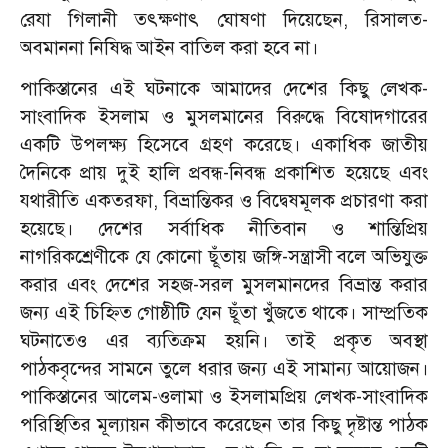
রেযা গিলানী তৎক্ষণাৎ ঘোষণা দিয়েছেন, রিসালত-
অবমাননা নিষিদ্ধ আইন বাতিল করা হবে না।
পাকিস্তানের এই ঘটনাকে আমাদের দেশের কিছু লেখক-
সাংবাদিক ইসলাম ও মুসলমানের বিরুদ্ধে বিষোদগারের
একটি উপলক্ষ্য হিসেবে গ্রহণ করেছে। একাধিক জাতীয়
দৈনিকে প্রায় দুই হালি প্রবন্ধ-নিবন্ধ প্রকাশিত হয়েছে এবং
যথারীতি একতরফা, বিভ্রান্তিকর ও বিদ্বেষমূলক প্রচারণা করা
হয়েছে। দেশের সর্বাধিক নীতিবান ও শান্তিপ্রিয়
নাগরিকশ্রেণীকে যে কোনো ছূঁতায় জঙ্গি-সন্ত্রাসী বলে অভিযুক্ত
করার এবং দেশের সহজ-সরল মুসলমানদের বিভ্রান্ত করার
জন্য এই চিহ্নিত গোষ্ঠীটি যেন ছূঁতা খুঁজতে থাকে। সাম্প্রতিক
ঘটনাতেও এর ব্যতিক্রম হয়নি। তাই প্রকৃত অবস্থা
পাঠকবৃন্দের সামনে তুলে ধরার জন্য এই সামান্য আয়োজন।
পাকিস্তানের আলেম-ওলামা ও ইসলামপ্রিয় লেখক-সাংবাদিক
পরিস্থিতির মূল্যায়ন কীভাবে করেছেন তার কিছু দৃষ্টান্ত পাঠক