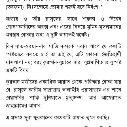
(তরজমা)
নিঃসন্দেহে তোমার শত্রুই হবে নির্বংশ।
‘
’
আল্লাহ ও তাঁর রাসূলের সাথে শত্রুতা ও বিদ্বেষ
পোষণকারীদের অবস্থা এবং এদের বিষয়ে মুমিন-মুসলমানের
অবস্থান বোঝার জন্য এ দুটি আয়াতই যথেষ্ট।
রিসালাত-অবমাননার শাস্তি সম্পর্কে সবার আগে যে কথাটি
স্পষ্টভাবে বলতে চাই তা এই যে, এটি কোনো ইজতিহাদী
মাসআলা নয়; বরং কুরআন-সুন্নাহর দ্বারা সুপ্রমাণিত ও সুস্পষ্ট
একটি বিষয়।
কুরআন মজীদের একাধিক আয়াত থেকে পরিষ্কার বোঝা যায়
যে, রাসূলে কারীম সাল্লাল্লাহু আলাইহি ওয়াসাল্লাম-এর শানে
বেয়াদবির শাস্তি দুনিয়াতে মৃত্যুদন্ড। আর আখেরাতে
জাহান্নামের আযাব।
এ প্রসঙ্গে সূরা ফুরকানের কয়েকটি আয়াত তুলে ধরছি।