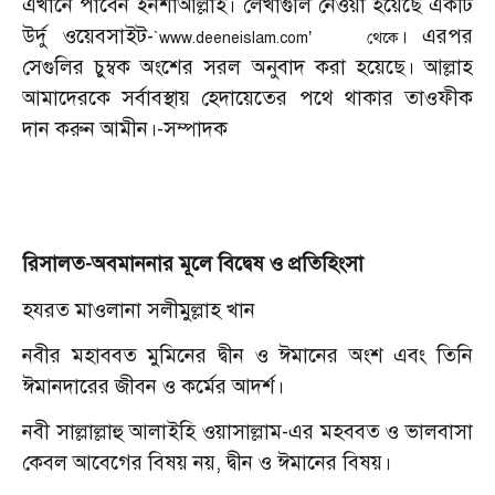
এখানে পাবেন ইনশাআল্লাহ। লেখাগুলি নেওয়া হয়েছে একটি
উর্দু ওয়েবসাইট-
। এরপর
`
’ থেকে
www.deeneislam.com
সেগুলির চুম্বক অংশের সরল অনুবাদ করা হয়েছে। আল্লাহ
আমাদেরকে সর্বাবস্থায় হেদায়েতের পথে থাকার তাওফীক
দান করুন আমীন।-সম্পাদক
রিসালত-অবমাননার মূলে বিদ্বেষ ও প্রতিহিংসা
হযরত মাওলানা সলীমুল্লাহ খান
নবীর মহাববত মুমিনের দ্বীন ও ঈমানের অংশ এবং তিনি
ঈমানদারের জীবন ও কর্মের আদর্শ।
নবী সাল্লাল্লাহু আলাইহি ওয়াসাল্লাম-এর মহববত ও ভালবাসা
কেবল আবেগের বিষয় নয়, দ্বীন ও ঈমানের বিষয়।