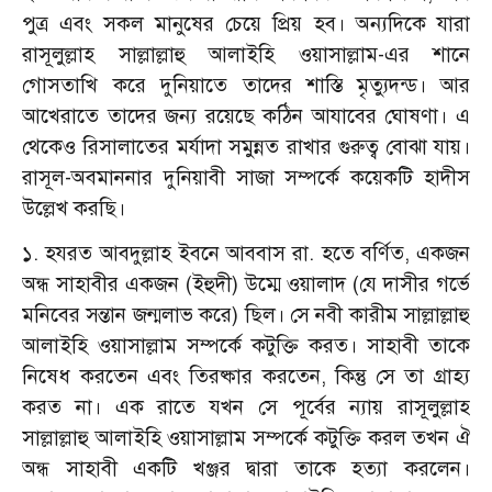
পুত্র এবং সকল মানুষের চেয়ে প্রিয় হব। অন্যদিকে যারা
রাসূলুল্লাহ সাল্লাল্লাহু আলাইহি ওয়াসাল্লাম-এর শানে
গোসতাখি করে দুনিয়াতে তাদের শাস্তি মৃত্যুদন্ড। আর
আখেরাতে তাদের জন্য রয়েছে কঠিন আযাবের ঘোষণা। এ
থেকেও রিসালাতের মর্যাদা সমুন্নত রাখার গুরুত্ব বোঝা যায়।
রাসূল-অবমাননার দুনিয়াবী সাজা সম্পর্কে কয়েকটি হাদীস
উল্লেখ করছি।
১. হযরত আবদুল্লাহ ইবনে আববাস রা. হতে বর্ণিত, একজন
অন্ধ সাহাবীর একজন (ইহুদী) উম্মে ওয়ালাদ (যে দাসীর গর্ভে
মনিবের সন্তান জন্মলাভ করে) ছিল। সে নবী কারীম সাল্লাল্লাহু
আলাইহি ওয়াসাল্লাম সম্পর্কে কটুক্তি করত। সাহাবী তাকে
নিষেধ করতেন এবং তিরষ্কার করতেন, কিন্তু সে তা গ্রাহ্য
করত না। এক রাতে যখন সে পূর্বের ন্যায় রাসূলুল্লাহ
সাল্লাল্লাহু আলাইহি ওয়াসাল্লাম সম্পর্কে কটুক্তি করল তখন ঐ
অন্ধ সাহাবী একটি খঞ্জর দ্বারা তাকে হত্যা করলেন।